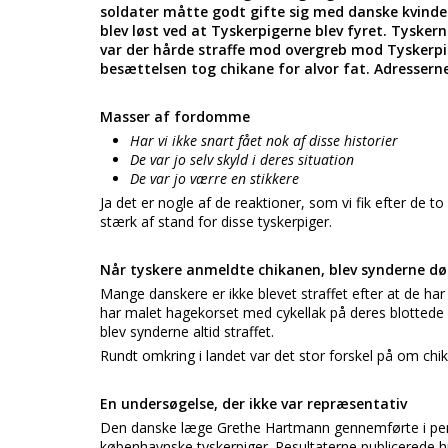
soldater måtte godt gifte sig med danske kvinder,
blev løst ved at Tyskerpigerne blev fyret. Tysker
var der hårde straffe mod overgreb mod Tyskerpige
besættelsen tog chikane for alvor fat. Adresserne
Masser af fordomme
Har vi ikke snart fået nok af disse historier
De var jo selv skyld i deres situation
De var jo værre en stikkere
Ja det er nogle af de reaktioner, som vi fik efter de t
stærk af stand for disse tyskerpiger.
Når tyskere anmeldte chikanen, blev synderne d
Mange danskere er ikke blevet straffet efter at de har
har malet hagekorset med cykellak på deres blottede b
blev synderne altid straffet.
Rundt omkring i landet var det stor forskel på om chika
En undersøgelse, der ikke var repræsentativ
Den danske læge Grethe Hartmann gennemførte i peri
københavnske tyskerpiger. Resultaterne publicerede hu