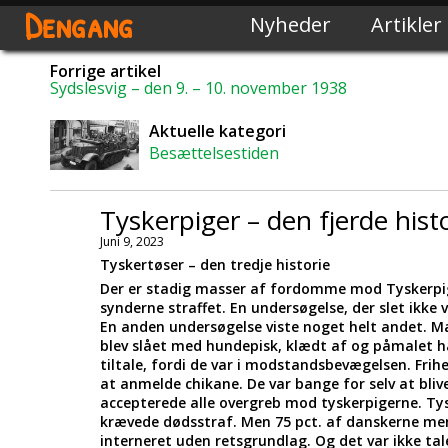
Dengang
Nyheder
Artikler
Forrige artikel
Sydslesvig – den 9. – 10. november 1938
Aktuelle kategori
Besættelsestiden
Tyskerpiger – den fjerde hist
Juni 9, 2023
Tyskertøser – den tredje historie
Der er stadig masser af fordomme mod Tyskerpig
synderne straffet. En undersøgelse, der slet ikk
En anden undersøgelse viste noget helt andet. M
blev slået med hundepisk, klædt af og påmalet hag
tiltale, fordi de var i modstandsbevægelsen. Fri
at anmelde chikane. De var bange for selv at bliv
accepterede alle overgreb mod tyskerpigerne. Tys
krævede dødsstraf. Men 75 pct. af danskerne mente
interneret uden retsgrundlag. Og det var ikke t