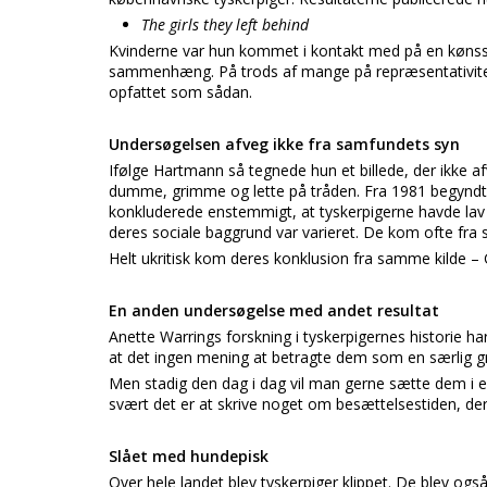
The girls they left behind
Kvinderne var hun kommet i kontakt med på en kønss
sammenhæng. På trods af mange på repræsentativitet f
opfattet som sådan.
Undersøgelsen afveg ikke fra samfundets syn
Ifølge Hartmann så tegnede hun et billede, der ikke af
dumme, grimme og lette på tråden. Fra 1981 begyndte f
konkluderede enstemmigt, at tyskerpigerne havde lav 
deres sociale baggrund var varieret. De kom ofte fra s
Helt ukritisk kom deres konklusion fra samme kilde 
En anden undersøgelse med andet resultat
Anette Warrings forskning i tyskerpigernes historie h
at det ingen mening at betragte dem som en særlig gru
Men stadig den dag i dag vil man gerne sætte dem i 
svært det er at skrive noget om besættelsestiden, der
Slået med hundepisk
Over hele landet blev tyskerpiger klippet. De blev ogs