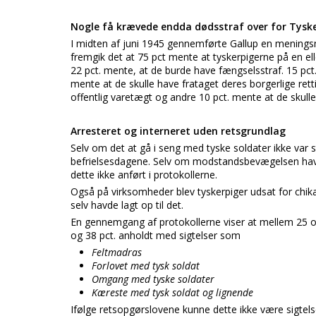
Nogle få krævede endda dødsstraf over for Tysk
I midten af juni 1945 gennemførte Gallup en menings
fremgik det at 75 pct mente at tyskerpigerne på en el
22 pct. mente, at de burde have fængselsstraf. 15 pct
mente at de skulle have frataget deres borgerlige rett
offentlig varetægt og andre 10 pct. mente at de skulle
Arresteret og interneret uden retsgrundlag
Selv om det at gå i seng med tyske soldater ikke var str
befrielsesdagene. Selv om modstandsbevægelsen havde
dette ikke anført i protokollerne.
Også på virksomheder blev tyskerpiger udsat for chik
selv havde lagt op til det.
En gennemgang af protokollerne viser at mellem 25 og
og 38 pct. anholdt med sigtelser som
Feltmadras
Forlovet med tysk soldat
Omgang med tyske soldater
Kæreste med tysk soldat og lignende
Ifølge retsopgørslovene kunne dette ikke være sigtels