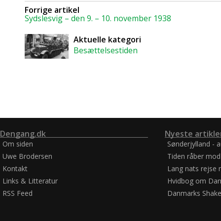
Forrige artikel
Sydslesvig – den 9. – 10. november 1938
Aktuelle kategori
Besættelsestiden
Dengang.dk
Nyeste artikle
Om siden
Sønderjylland - 
Uwe Brodersen
Tiden råber mod
Kontakt
Lang nats rejse 
Links & Litteratur
Hvidbog om Dan
RSS Feed
Danmarks Shake