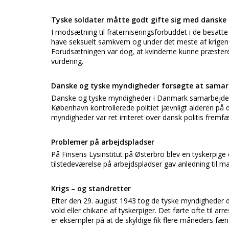
Tyske soldater måtte godt gifte sig med danske 
I modsætning til fraterniseringsforbuddet i de besatte
have seksuelt samkvem og under det meste af krigen
Forudsætningen var dog, at kvinderne kunne præstere e
vurdering.
Danske og tyske myndigheder forsøgte at samar
Danske og tyske myndigheder i Danmark samarbejd
København kontrollerede politiet jævnligt alderen på 
myndigheder var ret irriteret over dansk politis fremf
Problemer på arbejdspladser
På Finsens Lysinstitut på Østerbro blev en tyskerpige
tilstedeværelse på arbejdspladser gav anledning til ma
Krigs – og standretter
Efter den 29. august 1943 tog de tyske myndigheder d
vold eller chikane af tyskerpiger. Det førte ofte til a
er eksempler på at de skyldige fik flere måneders fæn