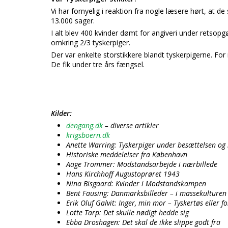
Vi har fornyelig i reaktion fra nogle læsere hørt, at d
13.000 sager.
I alt blev 400 kvinder dømt for angiveri under retsopgø
omkring 2/3 tyskerpiger.
Der var enkelte storstikkere blandt tyskerpigerne. For
De fik under tre års fængsel.
Kilder:
dengang.dk
– diverse artikler
krigsboern.dk
Anette Warring: Tyskerpiger under besættelsen og
Historiske meddelelser fra København
Aage Trommer: Modstandsarbejde i nærbillede
Hans Kirchhoff Augustoprøret 1943
Nina Bisgaard: Kvinder i Modstandskampen
Bent Fausing: Danmarksbilleder – i massekulturen
Erik Oluf Galvit: Inger, min mor – Tyskertøs eller 
Lotte Tarp: Det skulle nødigt hedde sig
Ebba Droshagen: Det skal de ikke slippe godt fra