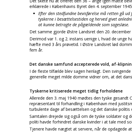
Det skete nu at offeret den 36 – årige igen måtte be
erklærede i Københavns Byret den 4. september 1945
Efter den stedfundne bevisførelse må retten gå ud f
tyskerne i besættelsestiden og herved givet anlednin
at kunne betragte de pågældende som sagesløse.
Det samme gjorde Østre Landsret den 20. december 
Derimod var 1. og 2. instans uenige i, hvad de unge ha
hæfte med 3 års prøvetid. I Østre Landsret lød domm
fem år.
Det danske samfund accepterede vold, af-klipni
I de fleste tilfælde blev sagen henlagt. Den svingende 
generelle meget milde domme vidner om, at det dansk
Tyskerne kritiserede meget tidlig forholdene
Allerede den 3. maj 1940 mødtes den tyske gesandt Cec
repræsentant til forhandling i København med justitsm
turbulente dage af besættelsen og det danske politis o
Samtalen drejede sig også om de tyske soldater og de
politi havde forhindret danske kvinder i at tale med s
Tjenere havde nægtet at servere, når de opdagede at 