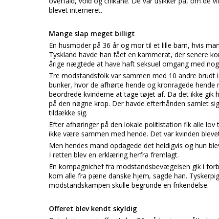
overfald, vold og chikane. De var usikker på, om de vil
blevet interneret.
Mange slap meget billigt
En husmoder på 36 år og mor til et lille barn, hvis ma
Tyskland havde han fået en kammerat, der senere k
årige nægtede at have haft seksuel omgang med nog
Tre modstandsfolk var sammen med 10 andre brudt ind
bunker, hvor de afhørte hende og kronragede hende m
beordrede kvinderne at tage tøjet af. Da det ikke gik 
på den nøgne krop. Der havde efterhånden samlet sig e
tildække sig.
Efter afhøringer på den lokale politistation fik alle lo
ikke være sammen med hende. Det var kvinden blevet 
Men hendes mand opdagede det heldigvis og hun blev 
I retten blev en erklæring herfra fremlagt.
En kompagnichef fra modstandsbevægelsen gik i forbøn
kom alle fra pæne danske hjem, sagde han. Tyskerpig
modstandskampen skulle begrunde en frikendelse.
Offeret blev kendt skyldig