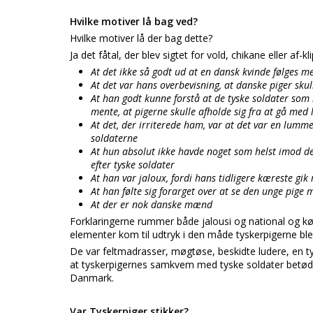
Hvilke motiver lå bag ved?
Hvilke motiver lå der bag dette?
Ja det fåtal, der blev sigtet for vold, chikane eller af-
At det ikke så godt ud at en dansk kvinde følges m
At det var hans overbevisning, at danske piger skull
At han godt kunne forstå at de tyske soldater so
mente, at pigerne skulle afholde sig fra at gå med 
At det, der irriterede ham, var at det var en lum
soldaterne
At hun absolut ikke havde noget som helst imod de
efter tyske soldater
At han var jaloux, fordi hans tidligere kæreste gik
At han følte sig forarget over at se den unge pige 
At der er nok danske mænd
Forklaringerne rummer både jalousi og national og 
elementer kom til udtryk i den måde tyskerpigerne ble
De var feltmadrasser, møgtøse, beskidte ludere, en t
at tyskerpigernes samkvem med tyske soldater betød 
Danmark.
Var Tyskerpiger stikker?