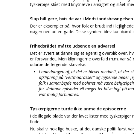
tyskerpige slået med knytnæve i ansigtet og slået m
Slap billigere, hvis de var i Modstandsbevægelsen
Der er eksempler på, hvor folk er brudt ind i lejlighed
nøgen ned ad en gade. Disse syndere blev kun dømt 
Frihedsrådet måtte udsende en advarsel
Det er svært at danne sig et egentlig overblik over, 
er forsvundet. Men klipningerne overfald m.m. var så 
udarbejde følgende skrivelse:
I anledningen af, at det er blevet meddelt, at der 
afklipning på ”Feltmadrasser” og lignende beder
folk i samarbejde med politiet må være behjælpelig
for sådanne episoder vil meget let blive lagt på 
vidt mulig forhindres.
Tyskerpigerne turde ikke anmelde episoderne
I de illegale blade var der lavet lister med tyskerpige
finde.
Nu skal vi nok lige huske, at det danske politi først 