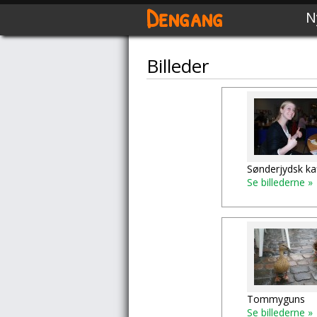
Dengang
N
Billeder
Sønderjydsk ka
Se billederne »
Tommyguns
Se billederne »