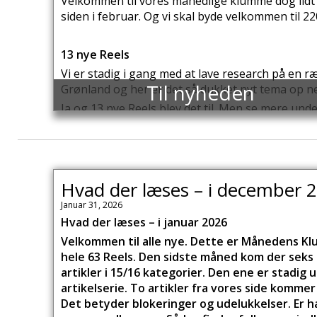
Velkommen til vores månedlige klumme dog lidt f
siden i februar. Og vi skal byde velkommen til 220 n
13 nye Reels
Vi er stadig i gang med at lave research på en 
Til nyheden
Grønland og her er det så dukket nyt tema op ne
Ja og 13 nye Reels blev det til. Men se mere und
2.284 artikler i 15/16 kategorier
Du har fri adgang til 2.284 artikler på
www.deng
Tønder: 401 artikle(1)
Hvad der læses – i december 
Nørrebro: 342 artikler
Januar 31, 2026
Hvad der læses – i januar 2026
Besættelsestiden: 296+150 artikler
Velkommen til alle nye. Dette er Månedens Klum
Sønderjylland: 276 artikler
hele 63 Reels. Den sidste måned kom der seks ny
Aabenraa: 237 artikler
artikler i 15/16 kategorier. Den ene er stadig 
København: 219 artikler
artikelserie. To artikler fra vores side kommer
Østerbro: 115 artikler
Det betyder blokeringer og udelukkelser. Er h