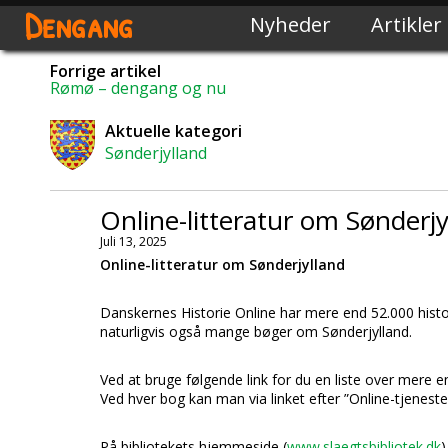
Dengang
Nyheder
Artikler
Forrige artikel
Rømø – dengang og nu
Aktuelle kategori
Sønderjylland
Online-litteratur om Sønderjy
Juli 13, 2025
Online-litteratur om Sønderjylland
Danskernes Historie Online har mere end 52.000 historis
naturligvis også mange bøger om Sønderjylland.
Ved at bruge følgende link for du en liste over mere e
Ved hver bog kan man via linket efter ”Online-tjenes
På bibliotekets hjemmeside (
www.slaegtsbibliotek.dk
)