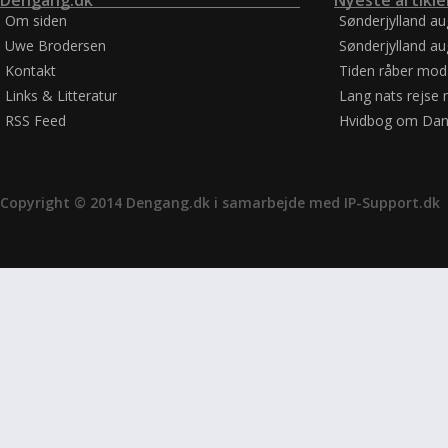
Dengang.dk
Nyeste artikle
Om siden
Sønderjylland a
Uwe Brodersen
Sønderjylland a
Kontakt
Tiden råber mod
Links & Litteratur
Lang nats rejse 
RSS Feed
Hvidbog om Dan
Copyright © 2014 Dengang.dk i samarbejde med
IP-Support.dk