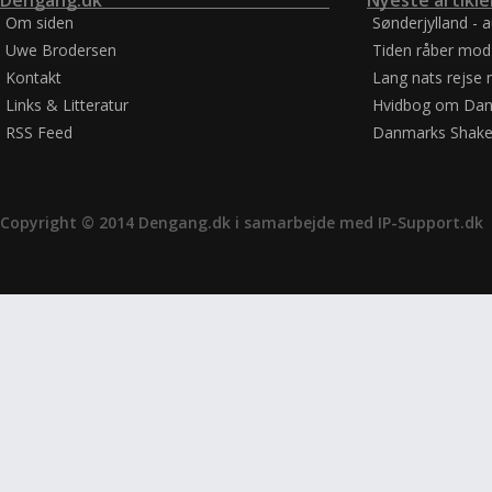
Dengang.dk
Nyeste artikle
Om siden
Sønderjylland - 
Uwe Brodersen
Tiden råber mod
Kontakt
Lang nats rejse 
Links & Litteratur
Hvidbog om Dan
RSS Feed
Danmarks Shake
Copyright © 2014 Dengang.dk i samarbejde med
IP-Support.dk