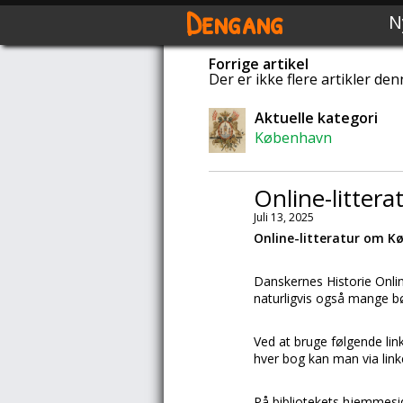
Dengang
N
Forrige artikel
Der er ikke flere artikler den
Aktuelle kategori
København
Online-litter
Juli 13, 2025
Online-litteratur om 
Danskernes Historie Online
naturligvis også mange 
Ved at bruge følgende lin
hver bog kan man via lin
På bibliotekets hjemmesi