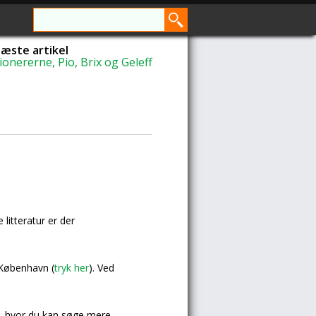
æste artikel
ionererne, Pio, Brix og Geleff
litteratur er der
 København (
tryk her
). Ved
g, hvor du kan søge mere