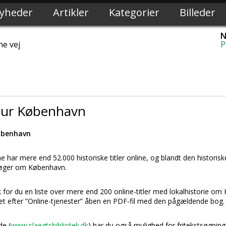
yheder
Artikler
Kategorier
Billeder
N
ne vej
P
atur København
København
 har mere end 52.000 historiske titler online, og blandt den historiske 
bøger om København.
k for du en liste over mere end 200 online-titler med lokalhistorie om
ket efter ”Online-tjenester” åben en PDF-fil med den pågældende bog.
de (
www.slaegtsbibliotek.dk
) har du også mulighed for fritekstsøgnin