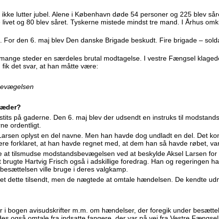
r ikke lutter jubel. Alene i København døde 54 personer og 225 blev så
 livet og 80 blev såret. Tyskerne mistede mindst tre mand. I Århus omk
. For den 6. maj blev Den danske Brigade beskudt. Fire brigade – soldat
 mange steder en særdeles brutal modtagelse. I vestre Fængsel klagede
ik det svar, at han måtte være:
bevægelsen
ræder?
stits på gaderne. Den 6. maj blev der udsendt en instruks til modstand
ne ordentligt.
Larsen oplyst en del navne. Men han havde dog undladt en del. Det ko
re forklaret, at han havde regnet med, at dem han så havde røbet, var 
e at tilsmudse modstandsbevægelsen ved at beskylde Aksel Larsen for
 brugte Hartvig Frisch også i adskillige foredrag. Han og regeringen h
besættelsen ville bruge i deres valgkamp.
ået dette tilsendt, men de nægtede at omtale hændelsen. De kendte u
 i bogen avisudskrifter m.m. om hændelser, der foregik under besætt
des også omtale fra indsatte fangere, der var på vej fra Vestre Fængsel 