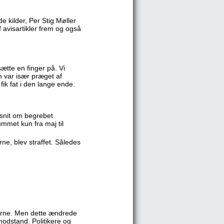
 kilder, Per Stig Møller
 avisartikler frem og også
tte en finger på. Vi
n var især præget af
ik fat i den lange ende.
fsnit om begrebet
ummet kun fra maj til
ne, blev straffet. Således
skerne. Men dette ændrede
modstand. Politikere og