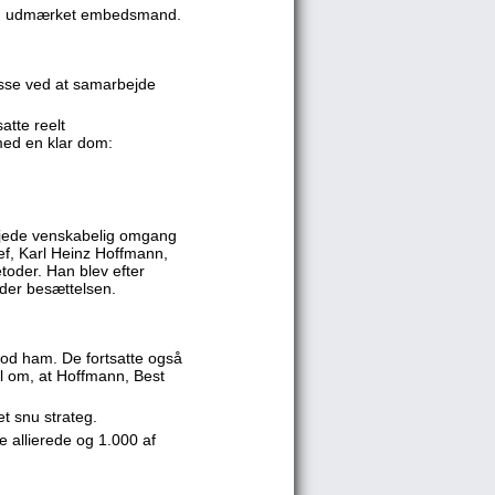
 en udmærket embedsmand.
esse ved at samarbejde
atte reelt
med en klar dom:
ejede venskabelig omgang
f, Karl Heinz Hoffmann,
oder. Han blev efter
nder besættelsen.
mod ham. De fortsatte også
l om, at Hoffmann, Best
t snu strateg.
e allierede og 1.000 af