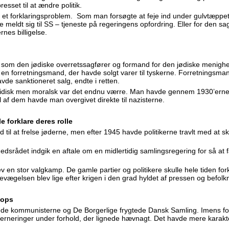
set til at ændre politik.
 et forklaringsproblem. Som man forsøgte at feje ind under gulvtæpp
meldt sig til SS – tjeneste på regeringens opfordring. Eller for den sags
es billigelse.
us som den jødiske overretssagfører og formand for den jødiske menigh
e en forretningsmand, der havde solgt varer til tyskerne. Forretningsm
avde sanktioneret salg, endte i retten.
uridisk men moralsk var det endnu værre. Man havde gennem 1930’erne
 af dem havde man overgivet direkte til nazisterne.
e forklare deres rolle
d til at frelse jøderne, men efter 1945 havde politikerne travlt med at s
ihedsrådet indgik en aftale om en midlertidig samlingsregering for så at
v en stor valgkamp. De gamle partier og politikere skulle hele tiden fork
ægelsen blev lige efter krigen i den grad hyldet af pressen og befolk
tops
ede kommunisterne og De Borgerlige frygtede Dansk Samling. Imens fo
rneringer under forhold, der lignede hævnagt. Det havde mere karakt