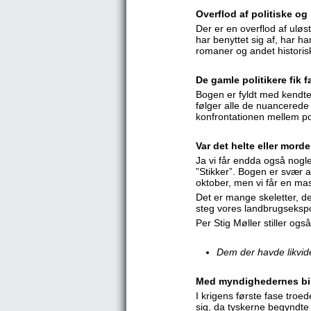
Overflod af politiske o
Der er en overflod af uløs
har benyttet sig af, har h
romaner og andet historisk 
De gamle politikere fik f
Bogen er fyldt med kendt
følger alle de nuancerede
konfrontationen mellem pol
Var det helte eller mord
Ja vi får endda også nogle
”Stikker”. Bogen er svær a
oktober, men vi får en mas
Det er mange skeletter, de
steg vores landbrugsekspor
Per Stig Møller stiller ogs
Dem der havde likvide
Med myndighedernes bil
I krigens første fase troe
sig, da tyskerne begyndte 