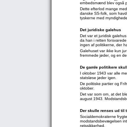
embedsmænd blev også pres
Dette efterlod mange med
danske SS-folk, som havde 
tyskerne med myndighedern
Det juridiske galehus
Det var et juridisk galeh
da han i retten forsvared
ingen af politikerne, der h
Galehuset var ikke kun j
fremmede jøder, og en del
De gamle politikere skull
I oktober 1943 var alle me
statsløse jøder igen.
De politiske partier og Fr
oktober.
Det var som om, at det ble
august 1943. Modstandsbev
Der skulle renses ud til 
Socialdemokraterne frygt
modstandsbevægelsen inte
retssikkerhed.