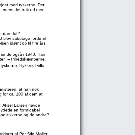
ejdet med tyskerne. Der
t, mens det trak ud med
vordan det?
943 blev sabotage fordømt
sen idømt op til fire års
Tiende også i 1943. Han
ter” – frihedskæmperne.
skerne. Hykleriet ville
inisteren, at han nok
g for ca. 100 af dem at
, Aksel Larsen havde
e ydede en formidabel
politikkerne og de andre?
rklaret af Per Stig Møller.