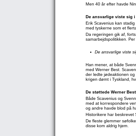
Men 40 år efter havde N
De ansvarlige viste sig 
Erik Scavenius kan stadig
med tyskerne som et flert
Da regeringen gik af, forts
samarbejdspolitikken. Per
De ansvarlige viste s
Han mener, at både Svenn
med Werner Best. Scaveni
der ledte jødeaktionen og
krigen dømt i Tyskland, hv
De støttede Werner Best
Både Scavenius og Svennin
med at korrespondere vens
og andre havde blod på 
Historikere har beskrevet
De fleste glemmer søfolken
disse kom aldrig hjem.