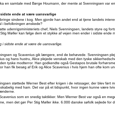
inka en samtale med Børge Houmann, der mente at Svenningsen var
i sidste ende at være uansvarlige
 bringe sindene i kog. Men gjorde han andet end at tjene landets inter
al i befolkningen ønskede?
atte udenrigsministeriets chef, Niels Svenningsen, landets styre og forts
 Stig Møller kan følge dem et stykke af vejen men ender i sidste ende 
ig i sidste ende at være de uansvarlige.
ingsen og Scavenius gik længere, end de behøvede. Svenningsen pl
us og hans hustru, Alice plejede venskab med den tyske sikkerhedsche
 den tyske modterror. Han godkendte også Gestapos brutale forhørsmet
or han fik besøg af Erik og Alice Scavenius i hvis hjem han ofte kom u
gsen støttede Werner Best efter krigen i de retssager, der blev ført 
kabelig med ham. Det var på et tidspunkt, hvor ingen kunne være tviv
hænderne.
 Scavenius som en snedig taktikker. Men Werner Best var også en mege
e, men det gør Per Stig Møller ikke. 6.000 danske søfolk sejlede for d