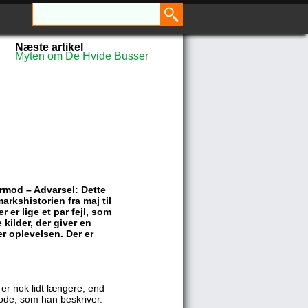
Næste artikel
Myten om De Hvide Busser
ermod – Advarsel: Dette
arkshistorien fra maj til
 er lige et par fejl, som
kilder, der giver en
r oplevelsen. Der er
l er nok lidt længere, end
iode, som han beskriver.