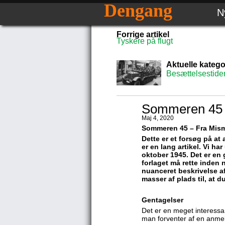
Dengang
N
Forrige artikel
Tyskere på flugt
Aktuelle katego
Besættelsestide
Sommeren 45 –
Maj 4, 2020
Sommeren 45 – Fra Mism
Dette er et forsøg på a
er en lang artikel. Vi ha
oktober 1945. Det er en g
forlaget må rette inden 
nuanceret beskrivelse a
masser af plads til, at 
Gentagelser
Det er en meget interessant
man forventer af en anmeld