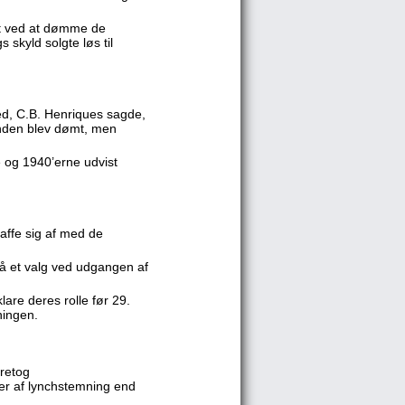
et ved at dømme de
 skyld solgte løs til
ed, C.B. Henriques sagde,
anden blev dømt, men
 og 1940’erne udvist
kaffe sig af med de
 få et valg ved udgangen af
lare deres rolle før 29.
ningen.
retog
er af lynchstemning end