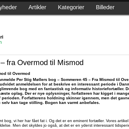
yheder
Artikler
Kategorier
Billeder
ri
n
 fra Overmod til Mismod
od til Overmod
t anmelde Per Stig Møllers bog – Sommeren 45 – Fra Mismod til Ov
r udvidet anmeldelsen for at beskrive en interessant periode i Danm
limrende bog med en fantastisk og informativ historiefortæller. Der
næste oplag. Der er nye oplysninger, forfatteren har kigget i mange 
f perioden. Forfatterens holdning skinner igennem, men det gavne
du selv kan tage stilling. Bogen kan varmt anbefales.
 bog, vi her har fået fat i. Og det er en eminent fortæller. Vores artike
else. Men det skyldes jo også, at det er en yderst interessant tidsper