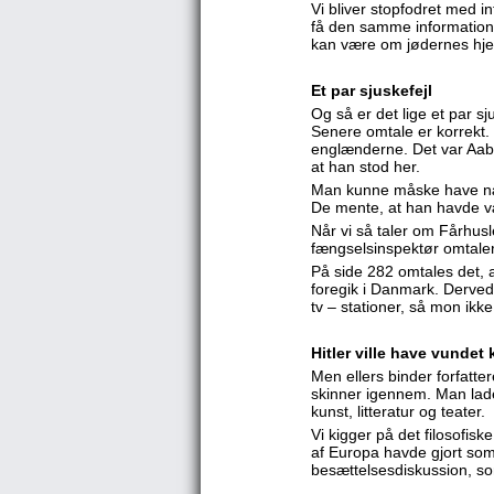
Vi bliver stopfodret med in
få den samme information f
kan være om jødernes hj
Et par sjuskefejl
Og så er det lige et par sj
Senere omtale er korrekt
englænderne. Det var Aabe
at han stod her.
Man kunne måske have næv
De mente, at han havde vær
Når vi så taler om Fårhusl
fængselsinspektør omtaler,
På side 282 omtales det, at
foregik i Danmark. Derved
tv – stationer, så mon ikk
Hitler ville have vundet 
Men ellers binder forfatte
skinner igennem. Man lader
kunst, litteratur og teater.
Vi kigger på det filosofisk
af Europa havde gjort som
besættelsesdiskussion, so