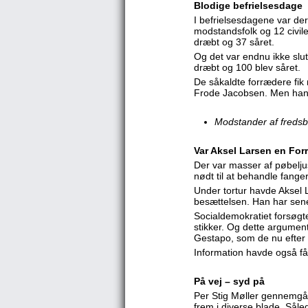
Blodige befrielsesdage
I befrielsesdagene var de
modstandsfolk og 12 civile
dræbt og 37 såret.
Og det var endnu ikke slut
dræbt og 100 blev såret.
De såkaldte forrædere fik
Frode Jacobsen. Men han f
Modstander af freds
Var Aksel Larsen en For
Der var masser af pøbelju
nødt til at behandle fanger
Under tortur havde Aksel 
besættelsen. Han har sene
Socialdemokratiet forsøgt
stikker. Og dette argument
Gestapo, som de nu efter 
Information havde også f
På vej – syd på
Per Stig Møller gennemgår
frem i diverse blade. Såle