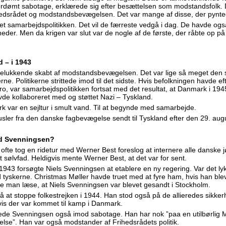
fordømt sabotage, erklærede sig efter besættelsen som modstandsfolk. D
rihedsrådet og modstandsbevægelsen. Det var mange af disse, der pynted
et samarbejdspolitikken. Det vil de færreste vedgå i dag. De havde også
eder. Men da krigen var slut var de nogle af de første, der råbte op på s
d – i 1943
udelukkende skabt af modstandsbevægelsen. Det var lige så meget den
rne. Politikerne strittede imod til det sidste. Hvis befolkningen havde e
 ro, var samarbejdspolitikken fortsat med det resultat, at Danmark i 194
vde kollaboreret med og støttet Nazi – Tyskland.
k var en sejltur i smult vand. Til at begynde med samarbejde.
usler fra den danske fagbevægelse sendt til Tyskland efter den 29. aug
ed Svenningsen?
te tog en ridetur med Werner Best foreslog at internere alle danske 
t sølvfad. Heldigvis mente Werner Best, at det var for sent.
1943 forsøgte Niels Svenningsen at etablere en ny regering. Var det l
 tyskerne. Christmas Møller havde truet med at fyre ham, hvis han ble
 man læse, at Niels Svenningsen var blevet gesandt i Stockholm.
 at stoppe folkestrejken i 1944. Han stod også på de allieredes sikker
 hvis der var kommet til kamp i Danmark.
rede Svenningsen også imod sabotage. Han har nok ”paa en utilbørlig
e”. Han var også modstander af Frihedsrådets politik.