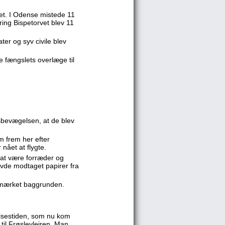
ret. I Odense mistede 11
ring Bispetorvet blev 11
er og syv civile blev
 fængslets overlæge til
sbevægelsen, at de blev
m frem her efter
nået at flygte.
 at være forræder og
avde modtaget papirer fra
dmærket baggrunden.
elsestiden, som nu kom
til Frøslevlejren. Man