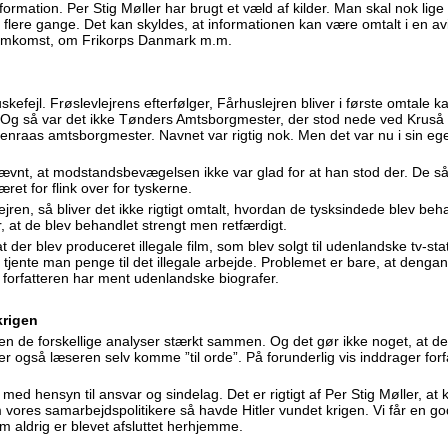
formation. Per Stig Møller har brugt et væld af kilder. Man skal nok lige
lere gange. Det kan skyldes, at informationen kan være omtalt i en avis
emkomst, om Frikorps Danmark m.m.
uskefejl. Frøslevlejrens efterfølger, Fårhuslejren bliver i første omtale k
. Og så var det ikke Tønders Amtsborgmester, der stod nede ved Krus
nraas amtsborgmester. Navnet var rigtig nok. Men det var nu i sin eg
nt, at modstandsbevægelsen ikke var glad for at han stod der. De s
et for flink over for tyskerne.
ejren, så bliver det ikke rigtigt omtalt, hvordan de tysksindede blev beh
 at de blev behandlet strengt men retfærdigt.
 der blev produceret illegale film, som blev solgt til udenlandske tv-stat
 tjente man penge til det illegale arbejde. Problemet er bare, at denga
e forfatteren har ment udenlandske biografer.
krigen
ren de forskellige analyser stærkt sammen. Og det gør ikke noget, at d
 også læseren selv komme ”til orde”. På forunderlig vis inddrager forfatt
e med hensyn til ansvar og sindelag. Det er rigtigt af Per Stig Møller, at 
 vores samarbejdspolitikere så havde Hitler vundet krigen. Vi får en g
m aldrig er blevet afsluttet herhjemme.