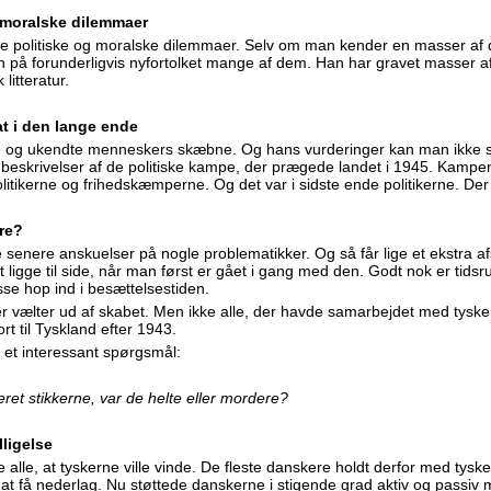
g moralske dilemmaer
te politiske og moralske dilemmaer. Selv om man kender en masser af de
an på forunderligvis nyfortolket mange af dem. Han har gravet masser af
litteratur.
at i den lange ende
e og ukendte menneskers skæbne. Og hans vurderinger kan man ikke sæ
 beskrivelser af de politiske kampe, der prægede landet i 1945. Kampe
itikerne og frihedskæmperne. Og det var i sidste ende politikerne. Der f
ere?
 senere anskuelser på nogle problematikker. Og så får lige et ekstra a
t ligge til side, når man først er gået i gang med den. Godt nok er tidsr
se hop ind i besættelsestiden.
r vælter ud af skabet. Men ikke alle, der havde samarbejdet med tysker
t til Tyskland efter 1943.
å et interessant spørgsmål:
ret stikkerne, var de helte eller mordere?
ligelse
de alle, at tyskerne ville vinde. De fleste danskere holdt derfor med ty
at få nederlag. Nu støttede danskerne i stigende grad aktiv og passiv 