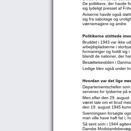
De politikere, der havde 
sig tydeligt presset af F
Aviserne havde også støtt
sig fra sabotage og uroligh
værnemagere og andre.
Politikerne strittede imo
Bruddet i 1943 var ikke 
arbejdspladserne i storbye
formaninger og holdt sig i
blandt de nationer, der ha
Besættelsestiden i Danmar
Ledige blev også under tr
Hvordan var det lige m
Departementschefen som of
serveres for tyskerne på e
Men efter den 29. august 
været tale om et brud med
den 19. august 1945 kunne
Svenningsen forsøgte også
man ville have haft fat i,
Så sent som i 1944 agite
Danske Modstandsbevægels