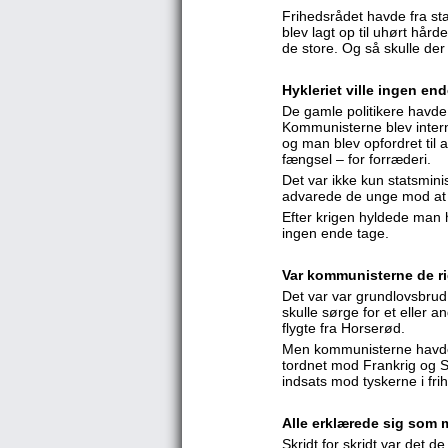
Frihedsrådet havde fra st
blev lagt op til uhørt hå
de store. Og så skulle der 
Hykleriet ville ingen en
De gamle politikere havde
Kommunisterne blev intern
og man blev opfordret til 
fængsel – for forræderi.
Det var ikke kun statsmin
advarede de unge mod at 
Efter krigen hyldede man 
ingen ende tage.
Var kommunisterne de ri
Det var var grundlovsbrud
skulle sørge for et eller 
flygte fra Horserød.
Men kommunisterne havde 
tordnet mod Frankrig og S
indsats mod tyskerne i fr
Alle erklærede sig som
Skridt for skridt var det d