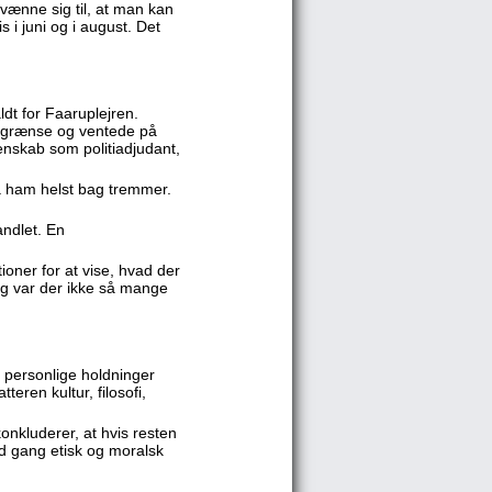
 vænne sig til, at man kan
 i juni og i august. Det
aldt for Faaruplejren.
å grænse og ventede på
enskab som politiadjudant,
å ham helst bag tremmer.
andlet. En
ioner for at vise, hvad der
ng var der ikke så mange
e personlige holdninger
eren kultur, filosofi,
konkluderer, at hvis resten
od gang etisk og moralsk