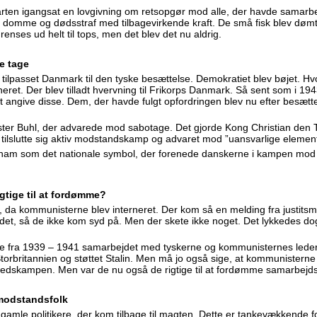
arten igangsat en lovgivning om retsopgør mod alle, der havde samarb
rde domme og dødsstraf med tilbagevirkende kraft. De små fisk blev døm
renses ud helt til tops, men det blev det nu aldrig.
de tage
 tilpasset Danmark til den tyske besættelse. Demokratiet blev bøjet. H
eret. Der blev tilladt hvervning til Frikorps Danmark. Så sent som i 1
at angive disse. Dem, der havde fulgt opfordringen blev nu efter besættel
ister Buhl, der advarede mod sabotage. Det gjorde Kong Christian den 
tilslutte sig aktiv modstandskamp og advaret mod ”uansvarlige elemen
ham som det nationale symbol, der forenede danskerne i kampen mod ty
gtige til at fordømme?
, da kommunisterne blev interneret. Der kom så en melding fra justitsm
andet, så de ikke kom syd på. Men der skete ikke noget. Det lykkedes do
fra 1939 – 1941 samarbejdet med tyskerne og kommunisternes leder
torbritannien og støttet Stalin. Men må jo også sige, at kommunistern
ihedskampen. Men var de nu også de rigtige til at fordømme samarbejds
 modstandsfolk
e gamle politikere, der kom tilbage til magten. Dette er tankevækkende fo