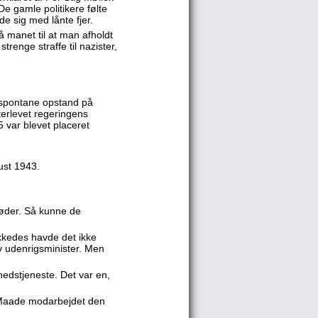
e gamle politikere følte
e sig med lånte fjer.
 manet til at man afholdt
trenge straffe til nazister,
 spontane opstand på
fterlevet regeringens
5 var blevet placeret
ust 1943.
jøder. Så kunne de
ykkedes havde det ikke
v udenrigsminister. Men
hedstjeneste. Det var en,
 Maade modarbejdet den