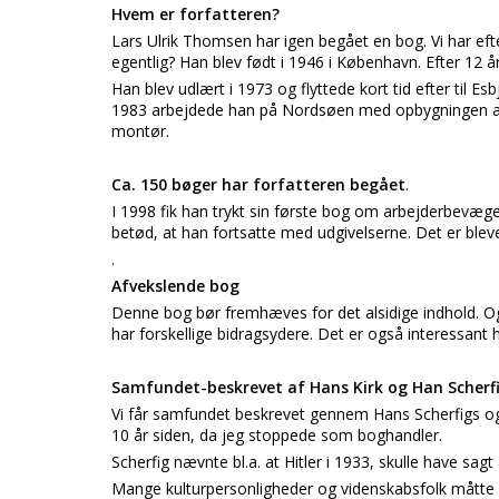
Hvem er forfatteren?
Lars Ulrik Thomsen har igen begået en bog. Vi har ef
egentlig? Han blev født i 1946 i København. Efter 12
Han blev udlært i 1973 og flyttede kort tid efter til E
1983 arbejdede han på Nordsøen med opbygningen af et
montør.
Ca. 150 bøger har forfatteren begået
.
I 1998 fik han trykt sin første bog om arbejderbevæg
betød, at han fortsatte med udgivelserne. Det er ble
.
Afvekslende bog
Denne bog bør fremhæves for det alsidige indhold. Og
har forskellige bidragsydere. Det er også interessant hi
Samfundet-beskrevet af Hans Kirk og Han Scherf
Vi får samfundet beskrevet gennem Hans Scherfigs og 
10 år siden, da jeg stoppede som boghandler.
Scherfig nævnte bl.a. at Hitler i 1933, skulle have sagt 
Mange kulturpersonligheder og videnskabsfolk måtte gå 