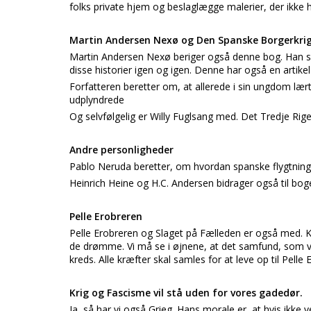
folks private hjem og beslaglægge malerier, der ikke 
Martin Andersen Nexø og Den Spanske Borgerkri
Martin Andersen Nexø beriger også denne bog. Han skriv
disse historier igen og igen. Denne har også en artik
Forfatteren beretter om, at allerede i sin ungdom læ
udplyndrede
Og selvfølgelig er Willy Fuglsang med. Det Tredje Ri
Andre personligheder
Pablo Neruda beretter, om hvordan spanske flygtninge bl
Heinrich Heine og H.C. Andersen bidrager også til bog
Pelle Erobreren
Pelle Erobreren og Slaget på Fælleden er også med. Ko
de drømme. Vi må se i øjnene, at det samfund, som vi 
kreds. Alle kræfter skal samles for at leve op til Pel
Krig og Fascisme vil stå uden for vores gadedør.
Ja, så har vi også Grieg. Hans morale er, at hvis ikke