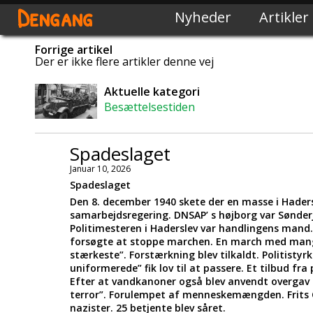
Dengang
Nyheder
Artikler
Forrige artikel
Der er ikke flere artikler denne vej
Aktuelle kategori
Besættelsestiden
Spadeslaget
Januar 10, 2026
Spadeslaget
Den 8. december 1940 skete der en masse i Hadersl
samarbejdsregering. DNSAP’ s højborg var Sønderjy
Politimesteren i Haderslev var handlingens mand.
forsøgte at stoppe marchen. En march med mange 
stærkeste”. Forstærkning blev tilkaldt. Politistyrk
uniformerede” fik lov til at passere. Et tilbud fr
Efter at vandkanoner også blev anvendt overgav SA
terror”. Forulempet af menneskemængden. Frits C
nazister. 25 betjente blev såret.