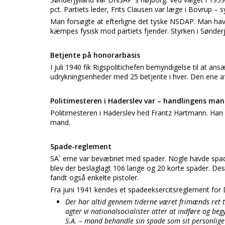
pct. Partiets leder, Frits Clausen var læge i Bovrup – 
Man forsøgte at efterligne det tyske NSDAP. Man havd
kæmpes fysisk mod partiets fjender. Styrken i Sønder
Betjente på honorarbasis
I juli 1940 fik Rigspolitichefen bemyndigelse til at an
udrykningsenheder med 25 betjente i hver. Den ene af 
Politimesteren i Haderslev var – handlingens ma
Politimesteren i Haderslev hed Frantz Hartmann. Han 
mand.
Spade-reglement
SA´ erne var bevæbnet med spader. Nogle havde spade
blev der beslaglagt 106 lange og 20 korte spader. De
fandt også enkelte pistoler.
Fra juni 1941 kendes et spadeeksercitsreglement for D
Der har altid gennem tiderne været frimænds ret ti
agter vi nationalsocialister atter at indføre og be
S.A. – mand behandle sin spade som sit personlige