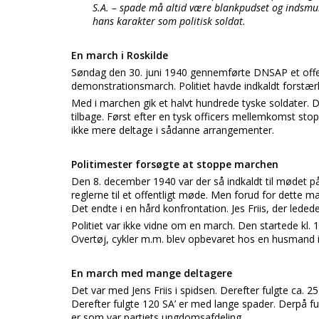
S.A. – spade må altid være blankpudset og indsmurt
hans karakter som politisk soldat.
En march i Roskilde
Søndag den 30. juni 1940 gennemførte DNSAP et offe
demonstrationsmarch. Politiet havde indkaldt forstær
Med i marchen gik et halvt hundrede tyske soldater. De
tilbage. Først efter en tysk officers mellemkomst stop
ikke mere deltage i sådanne arrangementer.
Politimester forsøgte at stoppe marchen
Den 8. december 1940 var der så indkaldt til mødet p
reglerne til et offentligt møde. Men forud for dette 
Det endte i en hård konfrontation. Jes Friis, der lede
Politiet var ikke vidne om en march. Den startede kl.
Overtøj, cykler m.m. blev opbevaret hos en husmand 
En march med mange deltagere
Det var med Jens Friis i spidsen. Derefter fulgte ca.
Derefter fulgte 120 SA’ er med lange spader. Derpå fulg
er som var partiets ungdomsafdeling.