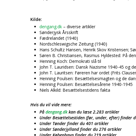
Kilde:
dengang.dk
– diverse artikler
Sønderjysk Årsskrift
Fædrelandet (1940)
Nordschleswigsche Zeitung (1940)
Hans Schultz Hansen, Henrik Skov Kristensen; Sø
Søren B. Christiansen, Rasmus Hyldested: På den 
Henning Koch: Demokrati slå til
John T. Lauridsen: Dansk Nazisme 1940-45 og de
John T. Lauritsen: Føreren har ordet (Frits Clau
Henning Poulsen: Besættelsesmagten og de dans
Henning Poulsen: Besættelsesårene 1940-1945
Niels Alkild: Besættelsestidens fakta
Hvis du vil vide mere:
På
dengang.dk
kan du læse 2.283 artikler
Under Besættelsestiden (før, under, efter) finder d
Under Tønder finder du 401 artikler
Under Sønderjylland finder du 276 artikler
Under København finder du 219 artikler