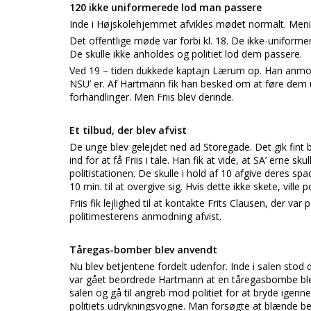
120 ikke uniformerede lod man passere
Inde i Højskolehjemmet afvikles mødet normalt. Meninge
Det offentlige møde var forbi kl. 18. De ikke-uniform
De skulle ikke anholdes og politiet lod dem passere.
Ved 19 – tiden dukkede kaptajn Lærum op. Han anmoded
NSU’ er. Af Hartmann fik han besked om at føre dem ud 
forhandlinger. Men Friis blev derinde.
Et tilbud, der blev afvist
De unge blev gelejdet ned ad Storegade. Det gik fint 
ind for at få Friis i tale. Han fik at vide, at SA’ erne sku
politistationen. De skulle i hold af 10 afgive deres s
10 min. til at overgive sig. Hvis dette ikke skete, ville 
Friis fik lejlighed til at kontakte Frits Clausen, der var
politimesterens anmodning afvist.
Tåregas-bomber blev anvendt
Nu blev betjentene fordelt udenfor. Inde i salen stod
var gået beordrede Hartmann at en tåregasbombe blev 
salen og gå til angreb mod politiet for at bryde igenn
politiets udrykningsvogne. Man forsøgte at blænde be