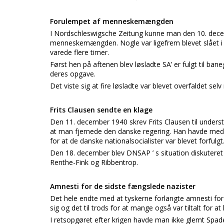
Forulempet af menneskemængden
I Nordschleswigsche Zeitung kunne man den 10. decemb
menneskemængden. Nogle var ligefrem blevet slået i jo
varede flere timer.
Først hen på aftenen blev løsladte SA’ er fulgt til ba
deres opgave.
Det viste sig at fire løsladte var blevet overfaldet selv
Frits Clausen sendte en klage
Den 11. december 1940 skrev Frits Clausen til unders
at man fjernede den danske regering. Han havde me
for at de danske nationalsocialister var blevet forfulgt
Den 18. december blev DNSAP ’ s situation diskuteret
Renthe-Fink og Ribbentrop.
Amnesti for de sidste fængslede nazister
Det hele endte med at tyskerne forlangte amnesti for 
sig og det til trods for at mange også var tiltalt for 
I retsopgøret efter krigen havde man ikke glemt Spadesl