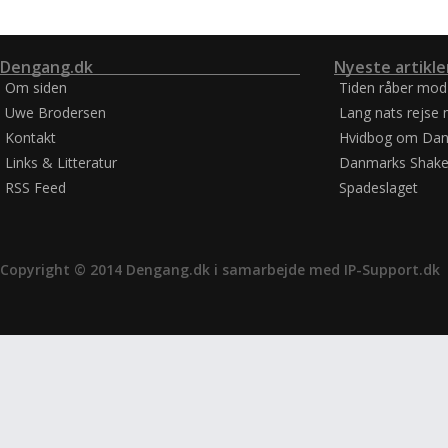
Dengang.dk
Nyeste artikle
Om siden
Tiden råber mod
Uwe Brodersen
Lang nats rejse 
Kontakt
Hvidbog om Dan
Links & Litteratur
Danmarks Shake
RSS Feed
Spadeslaget
Copyright © 2014 Dengang.dk i samarbejde med
IP-Support.dk