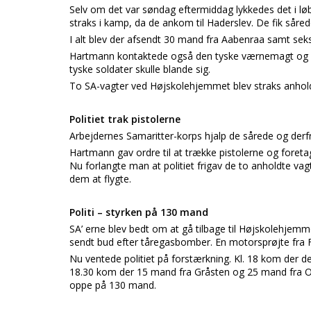
Selv om det var søndag eftermiddag lykkedes det i lø
straks i kamp, da de ankom til Haderslev. De fik såre
I alt blev der afsendt 30 mand fra Aabenraa samt seks
Hartmann kontaktede også den tyske værnemagt og spu
tyske soldater skulle blande sig.
To SA-vagter ved Højskolehjemmet blev straks anhold
Politiet trak pistolerne
Arbejdernes Samaritter-korps hjalp de sårede og derfra
Hartmann gav ordre til at trække pistolerne og foretage 
Nu forlangte man at politiet frigav de to anholdte vag
dem at flygte.
Politi – styrken på 130 mand
SA’ erne blev bedt om at gå tilbage til Højskolehjemm
sendt bud efter tåregasbomber. En motorsprøjte fra Fa
Nu ventede politiet på forstærkning. Kl. 18 kom der 
18.30 kom der 15 mand fra Gråsten og 25 mand fra Od
oppe på 130 mand.