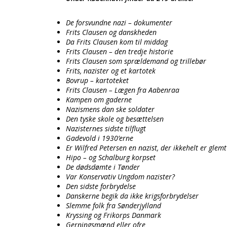
De forsvundne nazi – dokumenter
Frits Clausen og danskheden
Da Frits Clausen kom til middag
Frits Clausen – den tredje historie
Frits Clausen som sprældemand og trillebør
Frits, nazister og et kartotek
Bovrup – kartoteket
Frits Clausen – Lægen fra Aabenraa
Kampen om gaderne
Nazismens dan ske soldater
Den tyske skole og besættelsen
Nazisternes sidste tilflugt
Gadevold i 1930’erne
Er Wilfred Petersen en nazist, der ikkehelt er glemt
Hipo – og Schalburg korpset
De dødsdømte i Tønder
Var Konservativ Ungdom nazister?
Den sidste forbrydelse
Danskerne begik da ikke krigsforbrydelser
Slemme folk fra Sønderjylland
Kryssing og Frikorps Danmark
Gerningsmænd eller ofre