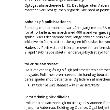
Optoget afmarcherede kl. 15. Det fulgte ruten Aabenr
marchen var ulovligt, men regnede ikke med at politie
Anholdt på politistationen
Samtidig med at marchen var gået i gang mødte SA-m
for at fortælle at en march med 400 mand var gået i 
spidsbukser i det samme stof, lange støvler, brun skjor
inklusive skrårem, pistoltaske og en blå kasket fors
Haderslev Politi viste nul tolerance over for unifor
9. april 1940 havde stået i Tøndervejs-krydset syd for
”Vi er de stærkeste”
Da Kjær var bag lås og slå gik politimesteren samm
Lavgade. Politimesteren hævede sin hånd og beordre
deres spader mod betjentene. Og lederen af marchen J
Vi lader os ikke standse – Vi er de stærkeste.
Forstærkning blev tilkaldt
Politimester Hartmann gik nu tilbage til stationen for a
hjælp fra Aabenraa, Kolding og Odense. Også betjente 