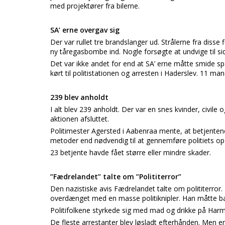
med projektører fra bilerne.
SA’ erne overgav sig
Der var rullet tre brandslanger ud. Strålerne fra disse f
ny tåregasbombe ind. Nogle forsøgte at undvige til s
Det var ikke andet for end at SA’ erne måtte smide sp
kørt til politistationen og arresten i Haderslev. 11 man
239 blev anholdt
I alt blev 239 anholdt. Der var en snes kvinder, civile 
aktionen afsluttet.
Politimester Agersted i Aabenraa mente, at betjenten
metoder end nødvendig til at gennemføre politiets op
23 betjente havde fået større eller mindre skader.
”Fædrelandet” talte om ”Polititerror”
Den nazistiske avis Fædrelandet talte om polititerror
overdænget med en masse politiknipler. Han måtte bæ
Politifolkene styrkede sig med mad og drikke på Harm
De fleste arrestanter blev løsladt efterhånden. Men en