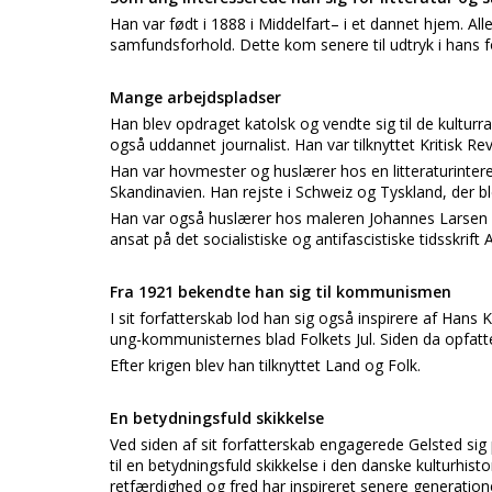
Han var født i 1888 i Middelfart– i et dannet hjem. All
samfundsforhold. Dette kom senere til udtryk i hans fo
Mange arbejdspladser
Han blev opdraget katolsk og vendte sig til de kulturr
også uddannet journalist. Han var tilknyttet Kritisk Re
Han var hovmester og huslærer hos en litteraturintere
Skandinavien. Han rejste i Schweiz og Tyskland, der
Han var også huslærer hos maleren Johannes Larsen O
ansat på det socialistiske og antifascistiske tidsskrift 
Fra 1921 bekendte han sig til kommunismen
I sit forfatterskab lod han sig også inspirere af Hans
ung-kommunisternes blad Folkets Jul. Siden da opfat
Efter krigen blev han tilknyttet Land og Folk.
En betydningsfuld skikkelse
Ved siden af sit forfatterskab engagerede Gelsted sig
til en betydningsfuld skikkelse i den danske kulturhis
retfærdighed og fred har inspireret senere generation