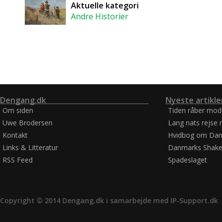
Aktuelle kategori
Andre Historier
Dengang.dk
Nyeste artikle
Om siden
Tiden råber mod
Uwe Brodersen
Lang nats rejse 
Kontakt
Hvidbog om Dan
Links & Litteratur
Danmarks Shake
RSS Feed
Spadeslaget
Copyright © 2014 Dengang.dk i samarbejde med
IP-Support.dk