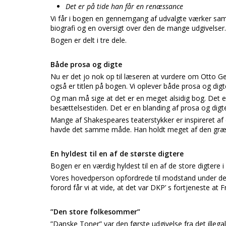
Det er på tide han får en renæssance
Vi får i bogen en gennemgang af udvalgte værker samt
biografi og en oversigt over den de mange udgivelser.
Bogen er delt i tre dele.
Både prosa og digte
Nu er det jo nok op til læseren at vurdere om Otto G
også er titlen på bogen. Vi oplever både prosa og digt
Og man må sige at det er en meget alsidig bog. Det er 
besættelsestiden. Det er en blanding af prosa og digt
Mange af Shakespeares teaterstykker er inspireret a
havde det samme måde. Han holdt meget af den græs
En hyldest til en af de største digtere
Bogen er en værdig hyldest til en af de store digtere i
Vores hovedperson opfordrede til modstand under den 
forord får vi at vide, at det var DKP’ s fortjeneste at 
”Den store folkesommer”
”Danske Toner” var den første udgivelse fra det illega