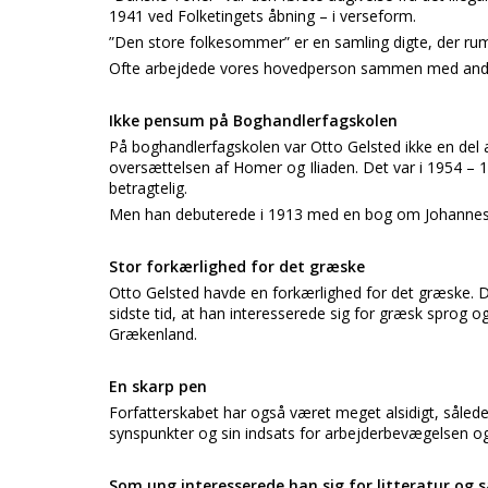
1941 ved Folketingets åbning – i verseform.
”Den store folkesommer” er en samling digte, der ru
Ofte arbejdede vores hovedperson sammen med andr
Ikke pensum på Boghandlerfagskolen
På boghandlerfagskolen var Otto Gelsted ikke en del
oversættelsen af Homer og Iliaden. Det var i 1954 – 
betragtelig.
Men han debuterede i 1913 med en bog om Johannes 
Stor forkærlighed for det græske
Otto Gelsted havde en forkærlighed for det græske. De
sidste tid, at han interesserede sig for græsk sprog og 
Grækenland.
En skarp pen
Forfatterskabet har også været meget alsidigt, sålede
synspunkter og sin indsats for arbejderbevægelsen o
Som ung interesserede han sig for litteratur og