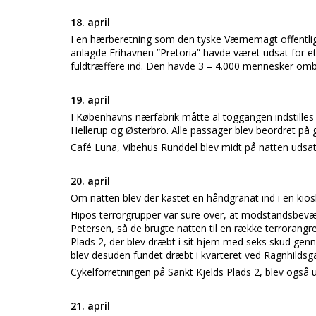
18. april
I en hærberetning som den tyske Værnemagt offentligg
anlagde Frihavnen ”Pretoria” havde været udsat for et 
fuldtræffere ind. Den havde 3 – 4.000 mennesker omb
19. april
I Københavns nærfabrik måtte al toggangen indstilles
Hellerup og Østerbro. Alle passager blev beordret p
Café Luna, Vibehus Runddel blev midt på natten udsat
20. april
Om natten blev der kastet en håndgranat ind i en kio
Hipos terrorgrupper var sure over, at modstandsbevæge
Petersen, så de brugte natten til en række terrorangr
Plads 2, der blev dræbt i sit hjem med seks skud ge
blev desuden fundet dræbt i kvarteret ved Ragnhildsg
Cykelforretningen på Sankt Kjelds Plads 2, blev også
21. april