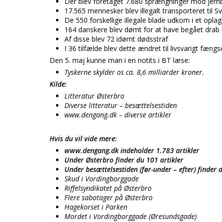
Der blev foretaget 7.680 sprængninger mod jern
17.565 mennesker blev illegalt transporteret til S
De 550 forskellige illegale blade udkom i et opla
164 danskere blev dømt for at have begået drab i
Af disse blev 72 idømt dødsstraf
I 36 tilfælde blev dette ændret til livsvarigt fængs
Den 5. maj kunne man i en notits i BT læse:
Tyskerne skylder os ca. 8,6 milliarder kroner.
Kilde:
Litteratur Østerbro
Diverse litteratur – besættelsestiden
www.dengang.dk – diverse artikler
Hvis du vil vide mere:
www.dengang.dk indeholder 1.783 artikler
Under Østerbro finder du 101 artikler
Under besættelsestiden (før-under – efter) finder 
Skud i Vordingborggade
Riffelsyndikatet på Østerbro
Flere sabotager på Østerbro
Hagekorset i Parken
Mordet i Vordingborggade (Øresundsgade)