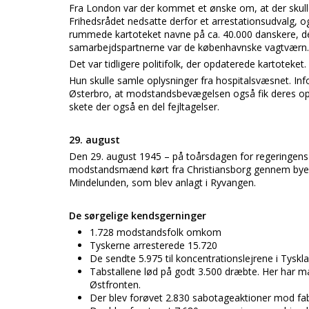
Fra London var der kommet et ønske om, at der skull
Frihedsrådet nedsatte derfor et arrestationsudvalg, og
rummede kartoteket navne på ca. 40.000 danskere, 
samarbejdspartnerne var de københavnske vagtværn.
Det var tidligere politifolk, der opdaterede kartoteket. 
Hun skulle samle oplysninger fra hospitalsvæsnet. Inf
Østerbro, at modstandsbevægelsen også fik deres oply
skete der også en del fejltagelser.
29. august
Den 29. august 1945 – på toårsdagen for regeringens
modstandsmænd kørt fra Christiansborg gennem byen i et
Mindelunden, som blev anlagt i Ryvangen.
De sørgelige kendsgerninger
1.728 modstandsfolk omkom
Tyskerne arresterede 15.720
De sendte 5.975 til koncentrationslejrene i Tyskl
Tabstallene lød på godt 3.500 dræbte. Her har m
Østfronten.
Der blev forøvet 2.830 sabotageaktioner mod fab