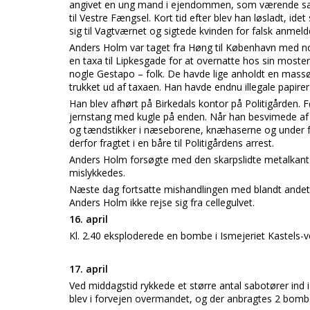
angivet en ung mand i ejendommen, som værende sabo
til Vestre Fængsel. Kort tid efter blev han løsladt, ide
sig til Vagtværnet og sigtede kvinden for falsk anmeld
Anders Holm var taget fra Høng til København med nog
en taxa til Lipkesgade for at overnatte hos sin moste
nogle Gestapo – folk. De havde lige anholdt en mass
trukket ud af taxaen. Han havde endnu illegale papirer 
Han blev afhørt på Birkedals kontor på Politigården. 
jernstang med kugle på enden. Når han besvimede af 
og tændstikker i næseborene, knæhaserne og under f
derfor fragtet i en båre til Politigårdens arrest.
Anders Holm forsøgte med den skarpslidte metalkant 
mislykkedes.
Næste dag fortsatte mishandlingen med blandt andet h
Anders Holm ikke rejse sig fra cellegulvet.
16. april
Kl. 2.40 eksploderede en bombe i Ismejeriet Kastels-ve
17. april
Ved middagstid rykkede et større antal sabotører ind 
blev i forvejen overmandet, og der anbragtes 2 bomber