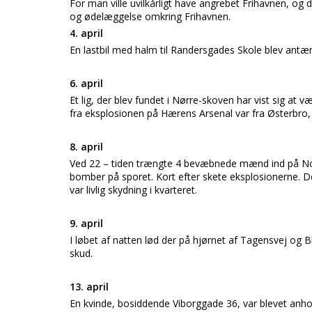
For man ville uvilkårligt have angrebet Frihavnen, og 
og ødelæggelse omkring Frihavnen.
4. april
En lastbil med halm til Randersgades Skole blev antænd
6. april
Et lig, der blev fundet i Nørre-skoven har vist sig at
fra eksplosionen på Hærens Arsenal var fra Østerbro
8. april
Ved 22 – tiden trængte 4 bevæbnede mænd ind på Nor
bomber på sporet. Kort efter skete eksplosionerne. Det 
var livlig skydning i kvarteret.
9. april
I løbet af natten lød der på hjørnet af Tagensvej og 
skud.
13. april
En kvinde, bosiddende Viborggade 36, var blevet anhol