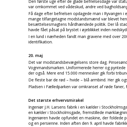
Den første uge efter de glade befrielsesdage var sta
var omkommet ved vådeskud, andre ved bagholdsangreb,
Få dage efter befrielsen opdagede man i Ryvangen i e
mange tilfangetagne modstandsmænd var blevet henret
besættelsesmagtens hårdhændede politik. Der lå stad
havde fået påsat på brystet i øjeblikket inden nedskyd
I en lund i nærheden fandt man gravene med over 20
identifikation.
20. maj
Det var modstandsbevægelsens store dag. Pinsesøndage
Vognmandsmarken. Uniformerede herrer og pyntede 
der også. Mere end 15.000 mennesker gik forbi tribun
De fleste bar de rød – hvide – blå armbind. Her gik 
Pladsen i Fælledparken var omkranset af røde faner
Det største erhvervsmirakel
Ingeniør J.H. Larsens fabrik i en kælder i Stockholm
en kælder i Stockholmsgade, fremstillede mørklægnin
Ingeniøren havde opfundet en maskine, der foldede pa
og en persienne. Inden aften den 9. april havde fabrikke