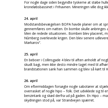
For nogle dage siden begyndte tyskerne at støbe hulle
kroneløbsbassinet i Frihavnen. Mineringen ville dog i
24. april
Modstandsbevægelsen BOPA havde planer om at spræn
gennemføres om natten. En bombe skulle anbringes af
Men de redede situationen.. Bomben blev placeret, m
Nûrnberg overlevede krigen. Den blev senere udleveret
Markarov”.
25. april
En beboer i Collinsgade 4 blev til aften anholdt af no
skudt bagi, men ikke desto mindre taget med til afhørin
brandstationen sank han sammen og blev så kørt til 
26. april
Om eftermiddagen forsøgte nogle sabotører at stjæle 
overrasket af nogle hipo – folk. Det udviklede sig ti
benzintank og skød derfra ud på gaden. En Hipo – man
skydningen stod på, var Strandvejen spærret.