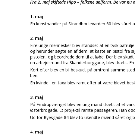
Fra 2. maj skiftede Hipo – folkene uniform. De var nu o
1. maj
En kunsthandler på Strandboulevarden 60 blev såret af
2. maj
Fire unge mennesker blev standset af en tysk patrulj
og herunder søgte en af dem, at kaste en pistol fra s
pistolen, og beordrede dem til at løbe. Der blev skud
en arbejdsmand fra Skanderborggade, blev dræbt. En 
Kort efter blev en bil beskudt på omtrent samme sted
ben.
En kvinde i en taxa blev ramt efter at være blevet b
3. maj
På Emdrupvænget blev en ung mand dræbt af et varsels
Østerbrogade. Et projektil ramte passageren. Han d
Ud for Ryesgade 84 blev to ukendte mænd såret og br
4. maj