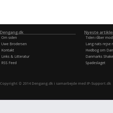
Dengang.dk
Nyeste artikle
Om siden
Tiden råber mod
Uwe Brodersen
Lang nats rejse 
Kontakt
Hvidbog om Dan
Links & Litteratur
Danmarks Shake
RSS Feed
Spadeslaget
Copyright © 2014 Dengang.dk i samarbejde med
IP-Support.dk