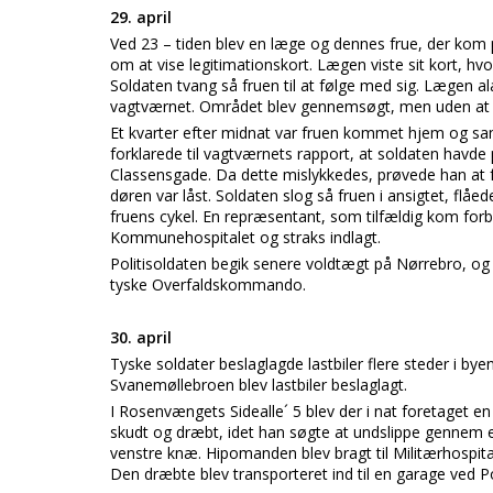
29. april
Ved 23 – tiden blev en læge og dennes frue, der kom 
om at vise legitimationskort. Lægen viste sit kort, hvo
Soldaten tvang så fruen til at følge med sig. Lægen al
vagtværnet. Området blev gennemsøgt, men uden at 
Et kvarter efter midnat var fruen kommet hjem og s
forklarede til vagtværnets rapport, at soldaten havde
Classensgade. Da dette mislykkedes, prøvede han at få
døren var låst. Soldaten slog så fruen i ansigtet, flå
fruens cykel. En repræsentant, som tilfældig kom forbi
Kommunehospitalet og straks indlagt.
Politisoldaten begik senere voldtægt på Nørrebro, og 
tyske Overfaldskommando.
30. april
Tyske soldater beslaglagde lastbiler flere steder i by
Svanemøllebroen blev lastbiler beslaglagt.
I Rosenvængets Sidealle´ 5 blev der i nat foretaget e
skudt og dræbt, idet han søgte at undslippe gennem e
venstre knæ. Hipomanden blev bragt til Militærhospita
Den dræbte blev transporteret ind til en garage ved 