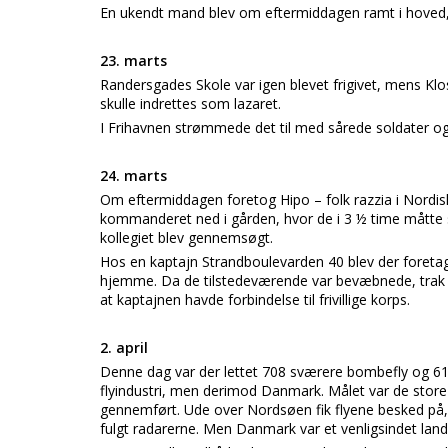
En ukendt mand blev om eftermiddagen ramt i hoved, a
23. marts
Randersgades Skole var igen blevet frigivet, mens Klo
skulle indrettes som lazaret.
I Frihavnen strømmede det til med sårede soldater og 
24. marts
Om eftermiddagen foretog Hipo – folk razzia i Nordis
kommanderet ned i gården, hvor de i 3 ½ time mått
kollegiet blev gennemsøgt.
Hos en kaptajn Strandboulevarden 40 blev der foretage
hjemme. Da de tilstedeværende var bevæbnede, trak V
at kaptajnen havde forbindelse til frivillige korps.
2. april
Denne dag var der lettet 708 sværere bombefly og 618
flyindustri, men derimod Danmark. Målet var de store t
gennemført. Ude over Nordsøen fik flyene besked på,
fulgt radarerne. Men Danmark var et venligsindet land,