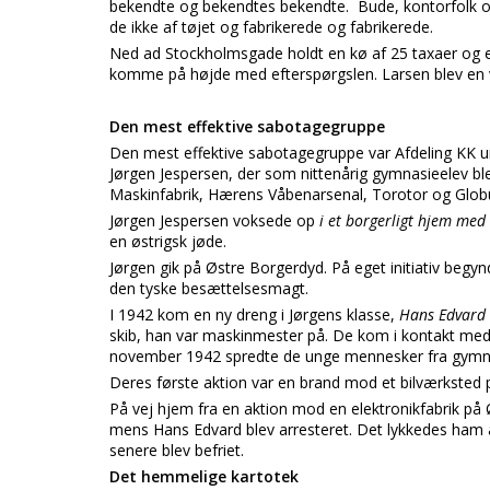
bekendte og bekendtes bekendte. Bude, kontorfolk o
de ikke af tøjet og fabrikerede og fabrikerede.
Ned ad Stockholmsgade holdt en kø af 25 taxaer og et 
komme på højde med efterspørgslen. Larsen blev en 
Den mest effektive sabotagegruppe
Den mest effektive sabotagegruppe var Afdeling KK 
Jørgen Jespersen, der som nittenårig gymnasieelev bl
Maskinfabrik, Hærens Våbenarsenal, Torotor og Glob
Jørgen Jespersen voksede op
i et borgerligt hjem med 
en østrigsk jøde.
Jørgen gik på Østre Borgerdyd. På eget initiativ beg
den tyske besættelsesmagt.
I 1942 kom en ny dreng i Jørgens klasse,
Hans Edvard 
skib, han var maskinmester på. De kom i kontakt med
november 1942 spredte de unge mennesker fra gymnas
Deres første aktion var en brand mod et bilværksted p
På vej hjem fra en aktion mod en elektronikfabrik på 
mens Hans Edvard blev arresteret. Det lykkedes ham at 
senere blev befriet.
Det hemmelige kartotek