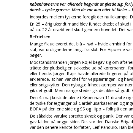
Københavnerne var allerede begyndt at glæde sig, forly
dansk – tyske grænse. Men de var kun nået til Kieler – 
Indbyrdes mellem tyskerne foregik der nu ildkampe. De
En 25 – årig ukendt mand blev fundet dræbt af skud i
på ca. 22 år dræbt ved skud gennem hovedet. Det var
Befrielsen
Mange fik udleveret det blå – rød – hvide armbind for
slut, var urolighederne langt fra slut. For Hipoerne v
bøger.
Modstandsmanden Jørgen Røjel begav sig om aftenen 
trådte der pludselig en skikkelse ud på kørerbanen, f
eller fjende. Jørgen Røjel havde allerede fingeren på
erklærede, at han var chef for vejspærringen, og havde
eller snigskytter. Den nybagte frihedskæmper var næ
gik det godt. Men mange steder gik det ikke så godt. 
Den 4. maj kostede alene i København 11 dræbte og 6
de tyske forlægninger på Gardehusarkasernen og Ing
BOPA på den ene side og SS og Hipo – folk på den an
De såkaldte varulve spredte skræk og panik. Der var
gav faldne på begge sider. Det var den Danske Brigad
var den senere kendte forfatter, Leif Panduro. Han blev