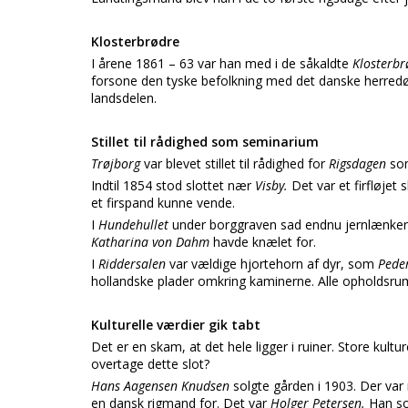
Klosterbrødre
I årene 1861 – 63 var han med i de såkaldte
Klosterb
forsone den tyske befolkning med det danske herredøm
landsdelen.
Stillet til rådighed som seminarium
Trøjborg
var blevet stillet til rådighed for
Rigsdagen
so
Indtil 1854 stod slottet nær
Visby.
Det var et firfløjet 
et firspand kunne vende.
I
Hundehullet
under borggraven sad endnu jernlænker 
Katharina von Dahm
havde knælet for.
I
Riddersalen
var vældige hjortehorn af dyr, som
Pede
hollandske plader omkring kaminerne. Alle opholdsru
Kulturelle værdier gik tabt
Det er en skam, at det hele ligger i ruiner. Store kultu
overtage dette slot?
Hans Aagensen Knudsen
solgte gården i 1903. Der var 
en dansk rigmand for. Det var
Holger Petersen.
Han so