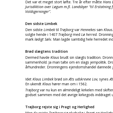
Det var et meget stort løfte. Tre år efter måtte
Hans 
Jurisdiktion over Løgum m.fl. Landsbyer “til Erstatnin
Voldsgerninger”.
Den sidste Limbek
Den sidste
Limbek
til
Trøjborg
var
Hennekes
søn
Klaus
solgte hende i 1407
Trøjborg
med
Lø herred.
Dronning
mark
lødigt Sølv.
Man lagde samtidig hele herredet in
Brød slægtens tradition
Dermed havde
Klaus
brudt sin slægts tradition. Dro
sammenhold. Ja man talte om en slags jernpolitik. 
århundreder. Dronningens ejendomshandel dannede g
Idet
Klaus Limbek
brød
sin Æts udskrevne Lov,
synes
Æt
En ukendt
Klaus
hører man om i 1562.
Trøjborg
var nu kun en almindeligt kirkelen med skift
godset sammen med det øvrige kirkegods inddraget
Trøjborg rejste sig i Pragt og Herlighed
Men da rejste
Trøjborg
sig pludselig i
Pragt og Herligh