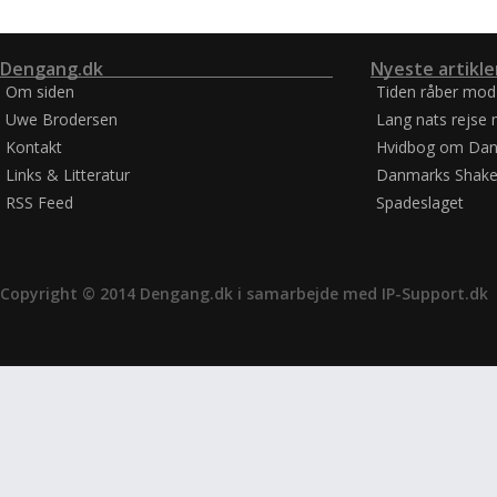
Dengang.dk
Nyeste artikle
Om siden
Tiden råber mod
Uwe Brodersen
Lang nats rejse 
Kontakt
Hvidbog om Dan
Links & Litteratur
Danmarks Shake
RSS Feed
Spadeslaget
Copyright © 2014 Dengang.dk i samarbejde med
IP-Support.dk