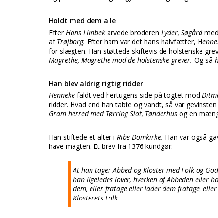
Holdt med dem alle
Efter
Hans Limbek
arvede broderen
Lyder, Søgård
me
af
Trøjborg.
Efter ham var det hans halvfætter, H
enne
for slægten. Han støttede skiftevis de holstenske gr
Magrethe, Magrethe mod de holstenske grever.
Og så
Han blev aldrig rigtig ridder
Henneke
faldt ved hertugens side på togtet mod
Ditm
ridder. Hvad end han tabte og vandt, så var gevinsten
Gram herred med Tørring Slot, Tønderhus
og en mængd
Han stiftede et alter i
Ribe Domkirke.
Han var også gavm
have magten. Et brev fra 1376 kundgør:
At han tager Abbed og Kloster med Folk og Gods
han ligeledes lover, hverken af Abbeden eller h
dem, eller fratage eller lader dem fratage, eller
Klosterets Folk.