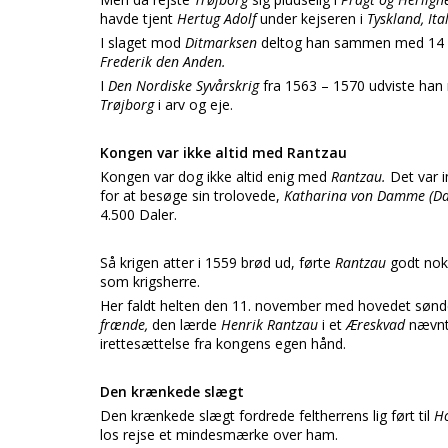
havde tjent
Hertug Adolf
under kejseren i
Tyskland, Ita
I slaget mod
Ditmarksen
deltog han sammen med 14
Frederik den Anden.
I
Den Nordiske Syvårskrig
fra 1563 – 1570 udviste han
Trøjborg
i arv og eje.
Kongen var ikke altid med Rantzau
Kongen var dog ikke altid enig med
Rantzau.
Det var 
for at besøge sin trolovede,
Katharina von Damme (D
4.500 Daler.
Så krigen atter i 1559 brød ud, førte
Rantzau
godt no
som krigsherre.
Her faldt helten den 11. november med hovedet sønd
frænde,
den lærde
Henrik Rantzau
i et
Æreskvad
nævnt
irettesættelse fra kongens egen hånd.
Den krænkede slægt
Den krænkede slægt fordrede feltherrens lig ført til
H
los rejse et mindesmærke over ham.