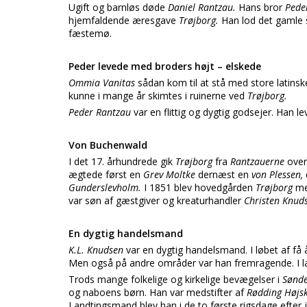
Ugift og barnløs døde
Daniel Rantzau.
Hans bror
Pede
hjemfaldende æresgave
Trøjborg.
Han lod det gamle 
fæstemø.
Peder levede med broders højt – elskede
Ommia Vanitas
sådan kom til at stå med store latins
kunne i mange år skimtes i ruinerne ved
Trøjborg.
Peder Rantzau
var en flittig og dygtig godsejer. Han
Von Buchenwald
I det 17. århundrede gik
Trøjborg
fra
Rantzauerne
over
ægtede først en
Grev Moltke
dernæst en
von Plessen,
Gunderslevholm.
I 1851 blev hovedgården
Trøjborg
me
var søn af gæstgiver og kreaturhandler
Christen Knud
En dygtig handelsmand
K.L. Knudsen
var en dygtig handelsmand. I løbet af få 
Men også på andre områder var han fremragende. I 
Trods mange folkelige og kirkelige bevægelser i
Sønde
og naboens børn. Han var medstifter af
Rødding Højs
Landtingsmand blev han i de to første rigsdage efter 