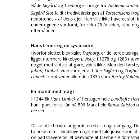
Både
Søgård
og
Trøjborg
er borge fra
Valdemarstiden
Søgård Slot
faldt i trediveårskrigen af
Torsteinsons tro
nedbrændt – af dens ejer. Han ville ikke have et slot.
undertegnede var forbi, for cirka 25 år siden, stod no
efterhånden.
Hans Limek og de syv brødre
Hvorfor slottet blev kaldt
Trøjborg,
er de lærde uenige 
ligget nærmere kirkebyen,
Visby.
I 1278 og 1283 nævn
noget med slottet at gøre, vides ikke. Men den første
Johan) Limbek. H
an var ejer af både
Søgård
og
Trøjbo
Limbek
fremtræder allerede i 1335 som
Hertug Valde
En mand med magt
I 1344 fik
Hans Limbek
af hertugen hele
Lundtofte He
han i pant for et lån på 509 Mark hele
Rømø, Sølsted
o
herred.
Disse otte brødre udgjorde en stor magt dengang. De 
to huse m.m. i landsbyen
Uge,
med fuld jurisdiktion til
og partshavere tidligt begyndte at tilegne sig domsmag