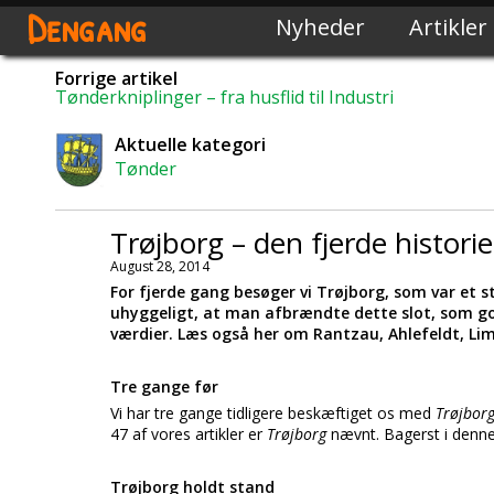
Dengang
Nyheder
Artikler
Forrige artikel
Tønderkniplinger – fra husflid til Industri
Aktuelle kategori
Tønder
Trøjborg – den fjerde historie
August 28, 2014
For fjerde gang besøger vi Trøjborg, som var et st
uhyggeligt, at man afbrændte dette slot, som go
værdier. Læs også her om Rantzau, Ahlefeldt, Li
Tre gange før
Vi har tre gange tidligere beskæftiget os med
Trøjborg
47 af vores artikler er
Trøjborg
nævnt. Bagerst i denne 
Trøjborg holdt stand