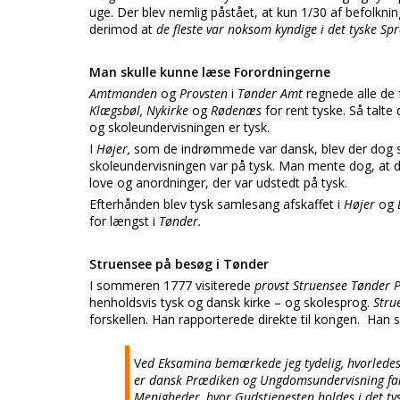
uge. Der blev nemlig påstået, at kun 1/30 af befolk
derimod at
de fleste var noksom kyndige i det tyske Sp
Man skulle kunne læse Forordningerne
Amtmanden
og
Provsten
i
Tønder Amt
regnede alle de
Klægsbøl, Nykirke
og
Rødenæs
for rent tyske. Så talt
og skoleundervisningen er tysk.
I
Højer,
som de indrømmede var dansk, blev der dog st
skoleundervisningen var på tysk. Man mente dog, at 
love og anordninger, der var udstedt på tysk.
Efterhånden blev tysk samlesang afskaffet i
Højer
og
for længst i
Tønder.
Struensee på besøg i Tønder
I sommeren 1777 visiterede
provst Struensee Tønder P
henholdsvis tysk og dansk kirke – og skolesprog.
Stru
forskellen. Han rapporterede direkte til kongen. Han 
V
ed Eksamina bemærkede jeg tydelig, hvorledes 
er dansk Prædiken og Ungdomsundervisning fand
Menigheder, hvor Gudstjenesten holdes i det ty