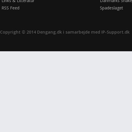
Links & Litteratur
Danmarks Shake
RSS Feed
Spadeslaget
Copyright © 2014 Dengang.dk i samarbejde med
IP-Support.dk