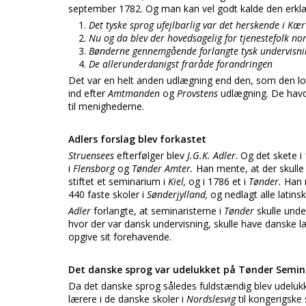
september 1782. Og man kan vel godt kalde den erkl
Det tyske sprog ufejlbarlig var det herskende i Kæ
Nu og da blev der hovedsagelig for tjenestefolk no
Bønderne gennemgående forlangte tysk undervisnin
De allerunderdanigst fraråde forandringen
Det var en helt anden udlægning end den, som den l
ind efter
Amtmanden
og
Provstens
udlægning. De havd
til menighederne.
Adlers forslag blev forkastet
Struensees
efterfølger blev
J.G.K. Adler
. Og det skete 
i
Flensborg
og
Tønder Amter.
Han mente, at der skulle f
stiftet et seminarium i
Kiel,
og i 1786 et i
Tønder.
Han 
440 faste skoler i
Sønderjylland,
og nedlagt alle latins
Adler
forlangte, at seminaristerne i
Tønder
skulle unde
hvor der var dansk undervisning, skulle have danske
opgive sit forehavende.
Det danske sprog var udelukket på Tønder Semi
Da det danske sprog således fuldstændig blev udeluk
lærere i de danske skoler i
Nordslesvig
til kongerigske 