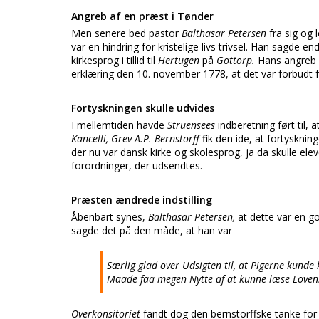
Angreb af en præst i Tønder
Men senere bed pastor
Balthasar Petersen
fra sig og
var en hindring for kristelige livs trivsel. Han sagde 
kirkesprog i tillid til
Hertugen
på
Gottorp.
Hans angreb v
erklæring den 10. november 1778, at det var forbudt f
Fortyskningen skulle udvides
I mellemtiden havde
Struensees
indberetning ført til
Kancelli, Grev A.P. Bernstorff
fik den ide, at fortysknin
der nu var dansk kirke og skolesprog, ja da skulle el
forordninger, der udsendtes.
Præsten ændrede indstilling
Åbenbart synes,
Balthasar Petersen,
at dette var en g
sagde det på den måde, at han var
Særlig glad over Udsigten til, at Pigerne kunde
Maade faa megen Nytte af at kunne læse Loven
Overkonsitoriet
fandt dog den bernstorffske tanke for 