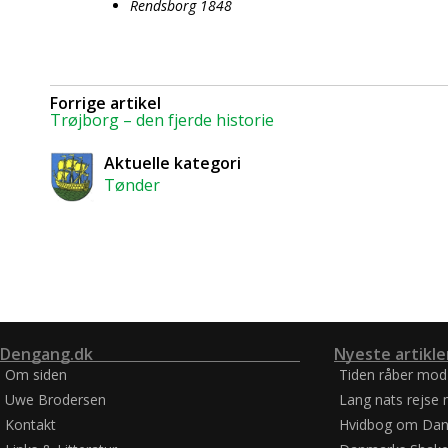
Rendsborg 1848
Forrige artikel
Trøjborg – den fjerde historie
Aktuelle kategori
Tønder
Dengang.dk
Nyeste artikle
Om siden
Tiden råber mod
Uwe Brodersen
Lang nats rejse 
Kontakt
Hvidbog om Dan