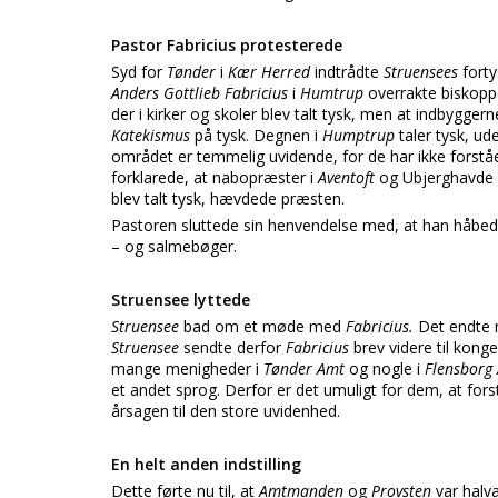
Pastor Fabricius protesterede
Syd for
Tønder
i
Kær Herred
indtrådte
Struensees
fort
Anders Gottlieb Fabricius
i
Humtrup
overrakte biskopp
der i kirker og skoler blev talt tysk, men at indbyggern
Katekismus
på tysk. Degnen i
Humptrup
taler tysk, u
området er temmelig uvidende, for de har ikke forstå
forklarede, at nabopræster i
Aventoft
og Ubjerghavde 
blev talt tysk, hævdede præsten.
Pastoren sluttede sin henvendelse med, at han håbede
– og salmebøger.
Struensee lyttede
Struensee
bad om et møde med
Fabricius.
Det endte 
Struensee
sendte derfor
Fabricius
brev videre til kon
mange menigheder i
Tønder Amt
og nogle i
Flensborg
et andet sprog. Derfor er det umuligt for dem, at fors
årsagen til den store uvidenhed.
En helt anden indstilling
Dette førte nu til, at
Amtmanden
og
Provsten
var halv