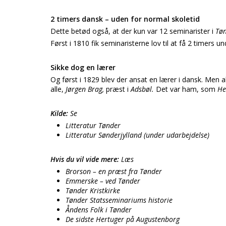
2 timers dansk – uden for normal skoletid
Dette betød også, at der kun var 12 seminarister i
Tø
Først i 1810 fik seminaristerne lov til at få 2 timers u
Sikke dog en lærer
Og først i 1829 blev der ansat en lærer i dansk. Men
alle,
Jørgen Brag,
præst i
Adsbøl.
Det var ham, som
He
Kilde:
Se
Litteratur Tønder
Litteratur Sønderjylland (under udarbejdelse)
Hvis du vil vide mere:
Læs
Brorson – en præst fra Tønder
Emmerske – ved Tønder
Tønder Kristkirke
Tønder Statsseminariums historie
Åndens Folk i Tønder
De sidste Hertuger på Augustenborg