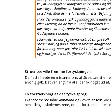
vel, at Indbyggerne indbyrdes taler Dansk og på 
alvorligste Befaling, at Skoleungdommen overalt
prædiket. Med denne ”alleheilsameste” Befaling 
Hvor der prædikes Tysk og Indbyggerne indbyrde
eller Mening, da de lige til Konfirmationen kun 
alvorligste at indprænte Præster og Skolemestre 
Gudstjeneste holdes.
I Særdelshed har jeg bemærket, at simple Folk 
Steder har jeg paa Grund af særlige Anliggender
forstaa mig, naar jeg talte Tysk til dem. Ikke 
og fremsiger deres Skriftemaal i det tyske Sprog
Struensee ville fremme fortyskningen
De fleste havde en mistanke om, at
Struensee
ville f
alvorlig galt. Det var langt fra alle, der fik noget ud af
En forstærkning af det tyske sprog
I
Tønder
mente både
Amtmand
og
Provst,
at folk ikk
henstilling til skolemestrene, om at forstærke deres i