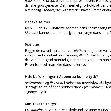
Hans Adolf Brorson
blev hjælpepræst i byen. Han tilsk
danske gudstjeneste. Det mærkelig forhold, at der b
almindelig i
sønderjyske
købstæder havde været alminde
Danske salmer
Men i julen 1732 indførte
Brorson
dansk salmesang me
Klenodie
kunne især sønderjyder nu synge dansk ril på
Pietister
Begge de nævnte præster var
pietister,
og dette vakt
sin opmærksomhed mod
Sønderjylland.
Han forlangte
det var i den grad mærkelig indberetninger, som han m
Enten forstod man ikke dansk eller tysk.
Hele befolkningen i Aabenraa kunne tysk?
Amtmanden
og
Provsten
i
Aabenraa
meddelte, at i by
undtagelse af, når der holdtes dansk
froprædiken.
Am
kyndige i tysk.
K
un 1/30 talte tysk
I
Løgumkloster
var der tysk skoleundervisning og tysk 