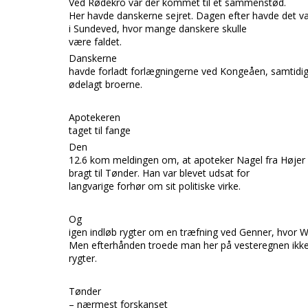
Ved
Rødekro
var der kommet til et sammenstød.
Her havde danskerne sejret. Dagen efter havde det v
i
Sundeved,
hvor mange danskere skulle
være faldet.
Danskerne
havde forladt forlægningerne ved
Kongeåen,
samtidi
ødelagt broerne.
Apotekeren
taget til fange
Den
12.6 kom meldingen om, at apoteker
Nagel
fra
Højer
bragt til
Tønder.
Han var blevet udsat for
langvarige forhør om sit politiske virke.
Og
igen indløb rygter om en træfning ved
Genner,
hvor
W
Men efterhånden troede man her på vesteregnen ikke
rygter.
Tønder
– nærmest forskanset