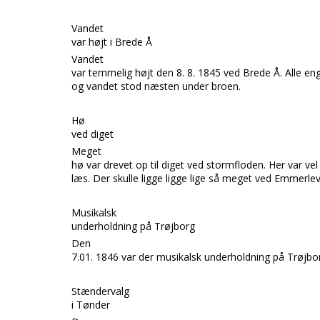
Vandet
var højt i Brede Å
Vandet
var temmelig højt den 8. 8. 1845 ved
Brede Å.
Alle en
og vandet stod næsten under broen.
Hø
ved diget
Meget
hø var drevet op til diget ved stormfloden. Her var vel
læs. Der skulle ligge ligge lige så meget ved
Emmerlev
Musikalsk
underholdning på Trøjborg
Den
7.01. 1846 var der musikalsk underholdning på
Trøjbo
Stændervalg
i Tønder