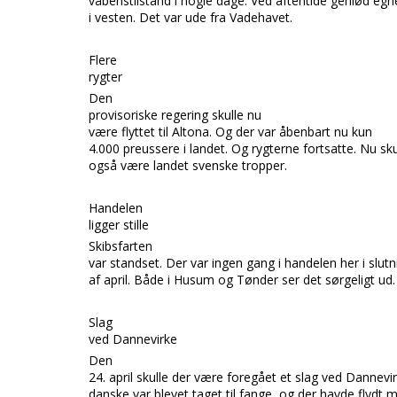
våbenstilstand i nogle dage. Ved aftentide genlød eg
i vesten. Det var ude fra
Vadehavet.
Flere
rygter
Den
provi
soriske regering skulle nu
være flyttet til
Altona.
Og der var åbenbart nu kun
4.000 preussere i landet. Og rygterne fortsatte. Nu sk
også være landet svenske tropper.
Handelen
ligger stille
Skibsfarten
var standset. Der var ingen gang i
handelen her i slut
af april. Både i
Husum
og
Tønder
ser det sørgeligt ud.
Slag
ved Dannevirke
Den
24. april skulle der være foregået et slag ved
Dannevi
danske var blevet taget til fange, og der havde flydt