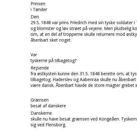
Prinsen
i Tønder
Den
29.5. 1848 var
prins Friedrich
med sin tyske soldater i
og blomster og løv strøet på vejene. Men pludselig 
om, at en del af tropperne skulle returnere mod østky
åbenbart sket noget.
Var
tyskerne på tilbagetog?
Rejsende
fra østkysten kunne den 31.5. 1848 berette om, at ty
tilbagetog.
Haderslev
og
Aabenraa
skulle nu åbenbart
være dansk. Åbenbart havde de store magter grebet i
Grænsen
besat af danskere
Danskerne
skulle nu have besat grænsen ved
Kongeåen.
Tyskern
sig ved
Flensborg.