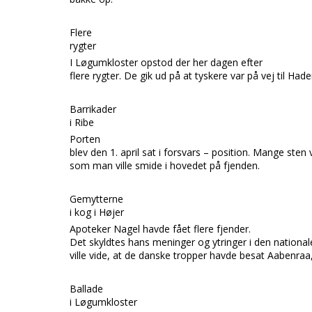
Flere
rygter
I
Løgumkloster
opstod der her dagen efter
flere rygter. De gik ud på at tyskere var på vej til
Hade
Barrikader
i Ribe
Porten
blev den 1. april sat i forsvars – position. Mange sten 
som man ville smide i hovedet på fjenden.
Gemytterne
i kog i Højer
Apoteker
Nagel
havde fået flere fjender.
Det skyldtes hans meninger og ytringer i den nationale
ville vide, at de danske tropper havde besat
Aabenraa
Ballade
i Løgumkloster