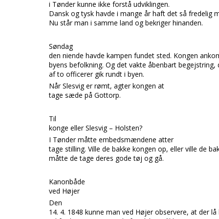
i
Tønder
kunne ikke forstå udviklingen.
Dansk og tysk havde i mange år haft det så fredelig 
Nu står man i samme land og bekriger hinanden.
Søndag
den niende havde kampen fundet sted. Kongen anko
byens befolkning. Og det vakte åbenbart begejstring,
af to officerer gik rundt i byen.
Når
Slesvig
er rømt, agter kongen at
tage sæde på
Gottorp.
Til
konge eller Slesvig – Holsten?
I
Tønder
måtte embedsmændene atter
tage stilling. Ville de bakke kongen op, eller ville de b
måtte de tage deres gode tøj og gå.
Kanonbåde
ved Højer
Den
14. 4. 1848 kunne man ved
Højer
observere, at der l