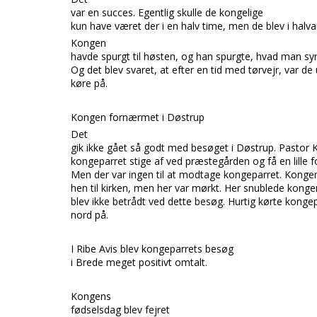
var en succ
es. Egentlig skulle de kongelige
kun have været der i en halv time, men de blev i halv
Kongen
havde spurgt til høsten, og han spurgte, hvad man sy
Og det blev svaret, at efter en tid med tørvejr, var d
køre på.
Kon
gen fornærmet i Døstrup
Det
gik ikke gået så godt med besøget i
Døstrup. Pastor
kongeparret stige af ved præstegården og få en lille fo
Men der var ingen til at modtage kongeparret. Konge
hen til kirken, men her var mørkt. Her snublede kong
blev ikke betrådt ved dette besøg. Hurtig kørte kongep
nord på.
I
Ribe Avis
blev kongeparrets besøg
i
Brede
meget positivt omtalt.
Kongens
fødselsdag blev
fejret