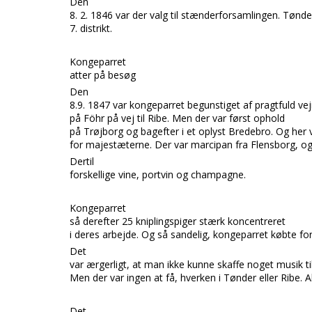
Den
8. 2. 1846 var der valg til stænderforsamlingen. Tønder
7. distrikt.
Kongeparret
atter på besøg
Den
8.9. 1847 var kongeparret begunstiget af pragtfuld v
på
Föhr
på vej til
Ribe.
Men der var først ophold
på
Trøjborg
og bagefter i et oplyst
Bredebro.
Og her 
for majestæterne. Der var marcipan fra
Flensborg,
og
Dertil
forskellige vine, portvin og champagne.
Kongeparret
så derefter 25 kniplin
gspiger stærk koncentreret
i deres arbejde. Og så sandelig, kongeparret købte fo
Det
var ærgerligt, at man ikke kunne skaffe noget musik ti
Men der var ingen at få, hverken i
Tønder
eller
Ribe.
A
Det