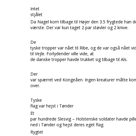
Intet
stjålet
Da
Nagel
kom tilbage til
Højer
den 3.5 frygtede han d
værste. Der var kun taget 2 par støvler og 2 knive.
De
tyske tropper var nået til
Ribe,
og de var også nået vi
til
Vejle.
Forlydender ville vide, at
de danske tropper havde trukket sig tilbage til
Als.
Der
var spærret ved
Kongeåen.
Ingen kreaturer måtte k
over.
Tyske
flag var hejst i Tønder
Et
par hundrede Slesvig – Holstenske soldater havde pil
ned i
Tønder
og hejst deres eget flag.
Rygtet