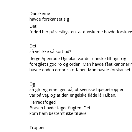
Danskerne
havde forskanset sig
Det
forlød her på vestkysten, at danskerne havde forskan
Det
så vel ikke så sort ud?
Ifølge
Apenrade Ugeblad
var det danske tilbagetog
foregået i god ro og orden. Man havde fået kanoner
havde endda erobret to faner. Man havde forskanset
Og
så gik rygterne igen på, a
t svenske hjælpetropper
var på vej, og at den engelske flåde lå i
Elben.
Herredsfoged
Brasen
havde taget flugten. Det
kom ham bestemt ikke til ære.
Tropper