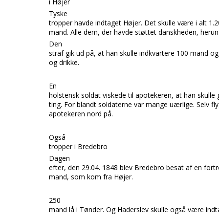
i Højer
Tyske
tropper havde indtaget
Højer.
Det skulle være i alt 1.
mand. Alle dem, der havde støttet danskheden, heru
Den
straf gik ud på, at han skulle indkvartere 100 mand 
og drikke.
En
holstensk soldat viskede til apotekeren, at han skul
ting. For blandt soldaterne var
mange uærlige. Selv fl
apotekeren nord på.
Også
tropper i Bredebro
Dagen
efter, den 29.04. 1848 blev
Bredebro
besat af en fort
mand, som kom fra
Højer.
250
mand lå i
Tønder.
Og
Haderslev
skulle også være indt