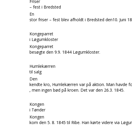
Friser
– fest i Bredsted
En
stor friser – fest blev afholdt i Bredsted den10. Jun
i 1
Kongeparret
i Løgumkloster
Kongeparret
besøgte den 9.9. 1844 Løgumkloster.
Humlekærren
til salg
Den
kendte kro,
Humlekærren
var på aktion. Man havde f
, men ingen bød på kroen. Det var den 26.3. 1845.
Kongen
i Tønder
Kongen
kom den 5. 8. 1845 til
Ribe.
Han kørte videre via
Løgu