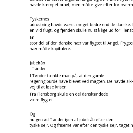
havde kæmpet bravt, men måtte give efter for overm
Tyskernes
udrustning havde været meget bedre end de danske.
en vild flugt, og fjenden skulle nu stå lige ud for
Flens
En
stor del af den danske hær var flygte
t til
Angel.
Frygte
hær måtte kapitulere.
Jubelråb
i Tønder
I
Tønder
tænkte man på, at den gamle
regering burde have blevet ved magten. De havde sikk
vej til at løse krisen.
Fra
Flensborg
skulle en del dansksindede
være flygtet.
Og
nu genlød
Tønder
igen af jubelråb efter den
tyske sejr. Og friserne var efter den tyske sejr, taget 