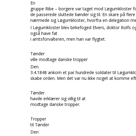
En
gruppe
Ribe – borgere
var taget mod
Løgumkloster
f
de passerede sluttede bønder sig til. En skare på fle
nærmede sig
Løgumkloster,
hvorfra en delegation m
I
Løgumkloster
blev birkefoged
Elvers, doktor Rolfs
o
også have fat
i amtsforvalteren, men han var flygtet.
Tønder
ville modtage danske tropper
Den
3.4.1848 ankom et par hundrede soldater til Løgumklo
skabe orden. Men det var nu ikke noget at komme ef
Tønder
havde er
klærer sig villig til at
modtage danske tropper.
Tropper
til Tønder
Den