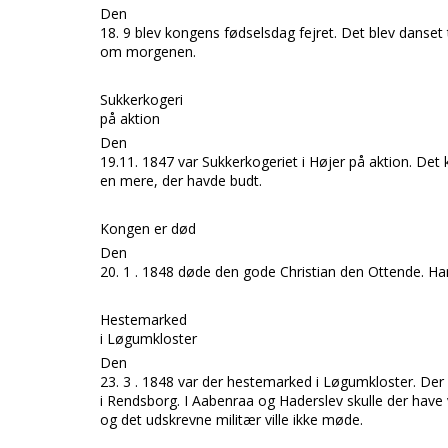
Den
18. 9 blev kongens fødselsdag fejret. Det blev danset t
om morgenen.
Sukkerkogeri
på aktion
Den
19.11. 1847 var
Sukkerkogeriet
i
Højer
på aktion. Det
en mere, der havde budt.
Kong
en er død
Den
20. 1 . 1848 døde den gode
Christian den Ottende.
Han
Hestemarked
i Løgumkloster
Den
23. 3 . 1848 var der hestemarked i
Løgumkloster.
Der 
i
Rendsborg.
I
Aabenraa
og
Haderslev
skulle der have
og det udskrevne militær ville ikke møde.