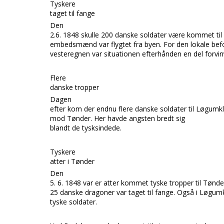
Tyskere
taget til fange
Den
2.6. 1848 skulle 200 danske soldater være ko
mmet til
embedsmænd var flygtet fra byen. For den lokale befo
vesteregnen var situationen efterhånden en del forvirr
Flere
danske tropper
Dagen
efter kom der endnu flere danske
soldater til
Løgumkl
mod
Tønder.
Her havde angsten bredt sig
blandt de tysksindede.
Tyskere
atter i Tønder
Den
5. 6. 1848 var er atter kommet tyske tropper til
Tønde
25 danske dragoner var taget til fange. Også i
Løgumk
tyske soldater.