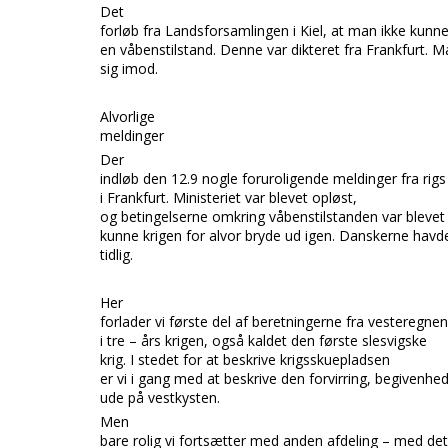
Det
forløb fra
Landsforsamlingen i Kiel,
at man ikke kunne
en våbenstilstand. Denne var dikteret fra
Frankfurt.
Ma
sig imod.
Alvorlige
meldinger
Der
indløb den 12.9 nogle foruroligende meldinger fra rigs 
i
Frankfurt.
Ministeriet var blevet opløst,
og betingelserne omkring våbenstilstanden var blevet
kunne krigen for alvor bryde ud igen. Danskerne havde
tidlig.
Her
forlader vi første del af beretningerne fra vesteregnen.
i tre – års krigen, også kaldet den første slesvigske
krig. I stede
t for at beskrive krigsskuepladsen
er vi i gang med at beskrive den forvirring, begivenhed
ude på vestkysten.
Men
bare rolig vi fortsætter med anden afdeling – med det