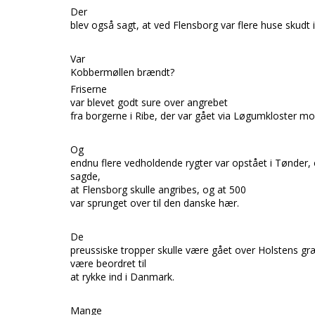
Der
blev også sagt, at ved
Flensborg
var flere huse skudt 
Var
Kobbermøllen brændt?
Friserne
var bl
evet godt sure over angrebet
fra borgerne i
Ribe,
der var gået via
Løgumkloster
m
Og
endnu flere vedholdende rygter var opstået i
Tønder,
sagde,
at
Flensborg
skulle angribes, og at 500
var sprunget over til den danske hær.
De
preussiske tropper skulle være gået over
Holstens
gr
være beordret til
at rykke ind i
Danmark.
Mange