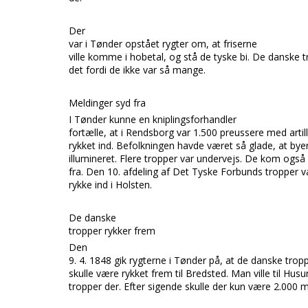
Der
var i
Tønder
opstået rygter om, at friserne
ville komme i hobetal, o
g stå de tyske bi.
De danske tr
det fordi de ikke var så mange.
Meld
inger syd fra
I
Tønder
kunne en kniplingsforhandler
fortælle, at i
Rendsborg
var 1.500 preussere med artill
rykket ind. Befolkningen havde været så glade, at bye
illumineret. Flere tropper var undervejs. De kom også
fra. Den 10. afdeling af
Det Tyske Forbunds
tropper va
rykke ind i
Holsten.
De danske
tropper rykker frem
Den
9. 4. 1848 gik rygterne i
Tønder
på, at de danske trop
skulle være rykket frem til
Bredsted.
Man ville til
Hus
tropper der. Efter sigende skulle der kun være 2.000 