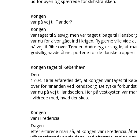
ud for byen og spærrede for skibstrafikken.
Kongen
var på vej til Tønder?
Kongen
var taget til
Slesvig,
men var taget tilbage til
Flensbor
var nu for alvor gået ind i krigen. Rygterne ville vide a
på vej til
Ribe
over
Tønder.
Andre rygter sagde, at ma
godvillig havde åbnet portene for de danske tropper i
Kon
gen taget til København
Den
17.04. 1848 erfaredes det, at kongen var taget til
Køb
over for hinanden ved
Rendsborg.
De tyske forbunds
var nu på vej til landsdelen. Her på vestkysten var m
i vildrede med, hvad der skete.
Kongen
var i Fredericia
Dagen
efter erfarede man så, at kongen var i
Fredericia.
Åben