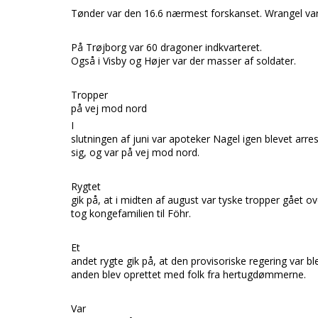
Tønder
var den 16.6 nærmest forskanset.
Wrangel
va
På
Trøjborg
var 60 dragoner indkvarteret.
Også i
Visby
og
Højer
var der masser af soldater.
Tropper
på vej mod nord
I
slutningen af juni var apoteker
Nagel
igen blevet arres
sig, og var på vej mod nord.
Rygtet
gik på, at i midten af august var tyske tropper gået o
tog kongefamilien til
Föhr.
Et
andet rygte gik på, at den provisoriske reger
ing var bl
anden blev oprettet med folk fra hertugdømmerne.
Var