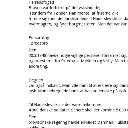
Herredsfoged
Brasen
var forbitret på de tysksindede,
især dem fra
Tønder.
Han mente, at friserne ville
forene sig med de dansksindede. I
Haderslev
skulle d
overmagten, og fyret borgmesteren. Men det var kun 
Forsamling
i Bredebro
Den
30.3.1848 havde nogle vigtige personer forsamlet sig
og præsterne fra
Skærbæk, Mjolden
og
Visby.
Man ta
andre ting.
Degnen
var også indkaldt. Man ville ham til at erklære sig dans
tysk. Man bebrejdede ham, at han underviste på tysk.
Til
Haderslev
skulle der være ankommet
4.000 danske soldater. Senere skal der komme 5.000 f
Den
provisoriske regering havde erklæret
Danmark Fuldstæ
bakke op.