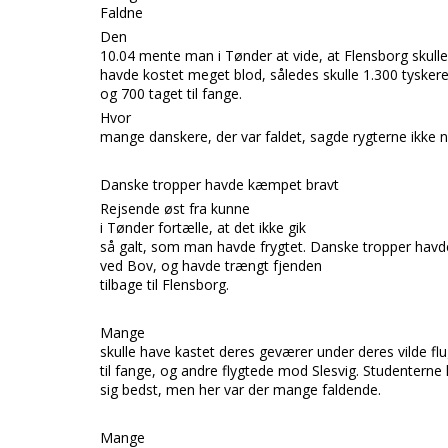
Fa
ldne
Den
10.04 mente man i
Tønder
at vide, at
Flensborg
skull
havde kostet meget blod, således skulle 1.300 tysker
og 700 taget til fange.
Hvor
mange danskere, der var faldet, sagde rygterne ikke 
Danske tropper
havde kæmpet bravt
Rejsende øst fra kunne
i
Tønder
fortælle, at det ikke gik
så galt, som man havde frygtet. Danske tropper hav
ved
Bov,
og havde trængt fjenden
tilbage til
Flensborg.
Mange
skulle have kastet deres geværer under deres vil
de fl
til fange, og andre flygtede mod
Slesvig.
Studenterne 
sig bedst, men her var der mange faldende.
Mange