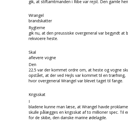
gik, at stiftamtmanden i
Ribe
var rejst. Den gamle he
Wrangel
brandskatter
Rygterne
gik nu, at den preussiske overgeneral var begyndt at 
rekvioere heste.
Skal
aflevere vogne
Den
22.5 var der kommet ordre om, at heste og vogne sk
opstået, at der ved
Hejls
var kommet til en træfning,
hvor overgeneral
Wrangel
var blevet taget til fange.
Krigsskat
I
bladene kunne man læse, at
Wrangel
havde proklamer
skulle pålægges en krigsskat af to millioner spec. Til e
for de skibe, den danske marine ødelagde.