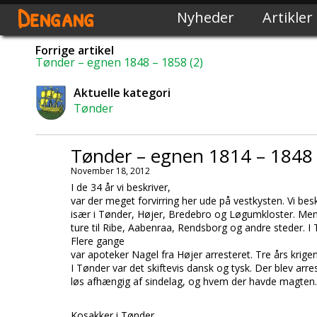
Dengang
Nyheder
Artikler
Forrige artikel
Tønder – egnen 1848 – 1858 (2)
Aktuelle kategori
Tønder
Tønder – egnen 1814 – 1848
November 18, 2012
I de 34 år vi beskriver,
var der meget forvirring her ude på vestkysten. Vi besk
især i Tønder, Højer, Bredebro og Løgumkloster. Men
ture til Ribe, Aabenraa, Rendsborg og andre steder. I
Flere gange
var apoteker Nagel fra Højer arresteret. Tre års krigen
I Tønder var det skiftevis dansk og tysk. Der blev arres
løs afhængig af sindelag, og hvem der havde magten.
Kosakker i Tønder