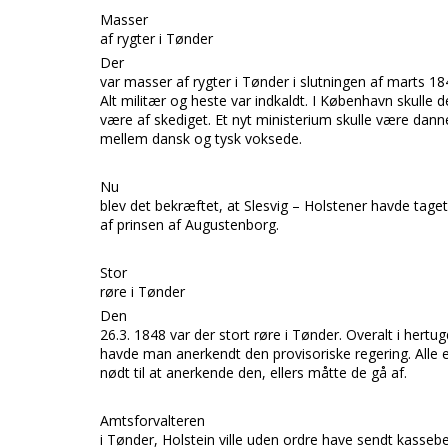
Masser
af rygter i Tønder
Der
var masser af rygter i
Tønder
i slutningen af marts 18
Alt militær og heste var indkaldt. I
København
skulle 
være af skediget. Et nyt ministerium skulle være dan
mellem dansk og tysk voksede.
Nu
blev det bekræftet, at
Slesvig – Holstener
havde tage
af prinsen af
Augustenborg.
Stor
røre i Tønder
Den
26.3. 1848 var der s
tort røre i
Tønder.
Overalt i hert
havde man anerkendt den provisoriske regering. All
nødt til at anerkende den, ellers måtte de gå af.
Amtsforvalteren
i
Tønder, Holstein
ville uden ordre have sendt kasseb