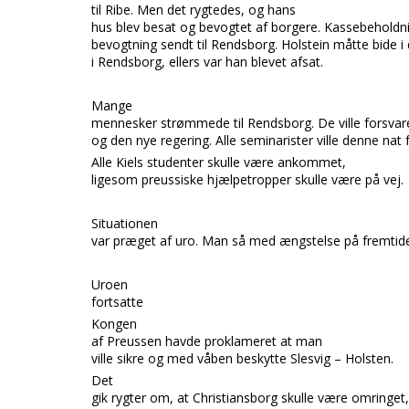
til
Ribe.
Men det rygtedes, og hans
hus blev besat og bevogtet af borgere. Kassebeholdn
bevogtning sendt til
Rendsborg. Holstein
måtte bide i
i
Rendsborg,
ellers var han blevet afsat.
Mange
mennesker strømmede
til
Rendsborg.
De ville forsva
og den nye regering. Alle seminarister ville denne nat 
Alle
Kiels
studenter skulle være ankommet,
ligesom preussiske hjælpetropper skulle være på vej.
Situationen
var præget af uro. Man så med æn
gstelse på fremtid
Uroen
fortsatte
Kongen
af Preussen
havde proklameret at man
ville sikre og med våben beskytte
Slesvig – Holsten.
Det
gik rygter om, at
Christiansborg
skulle være omringet,