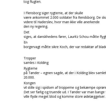
tog flugten.
I
Flensborg
siger rygterne, at der skulle
være ankommet 2.000 soldater fra
Rendsborg.
De sku
videre til
Haderslev,
hvor man ikke ville anerkende
den ny regering.
Det
siges, at danskhedens fører,
Lauritz Schou
måtte flyg
En
borgervagt måtte sikre
Koch,
der var redaktør af bla
Tropper
samles i Kolding
Rygterne
på
Tønder – egnen
sagde, at der i
Kolding
blev samlet
20.000.
Kongen
vil stille sig i spidsen af tropperne og bekæmpe op
rør
Det ser farlig og truende ud. I
Tønder
var man bange f
ville flyde meget blod og komme store ødelæggelser.