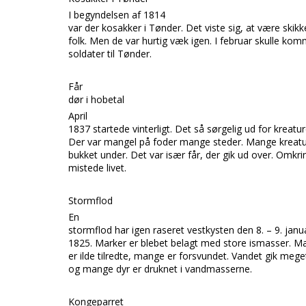
I begyndelsen af 1814
var der kosakker i
Tønder.
Det viste sig, at være skikk
folk. Men de var hurtig væk igen. I februar skulle ko
soldater til
Tønder.
Får
dør i hobetal
April
1837 startede vinterligt. Det s
å sørgelig ud for kreatu
Der var mangel på foder mange steder. Mange kreatur
bukket under. Det var især får, der gik ud over. Omkri
mistede livet.
Stormflod
En
stormflod har igen raseret vestkysten den 8. – 9. janu
1825. Marker er blebet belagt med store ismasser. M
er ilde tilredte, mange er forsvundet. Vandet gik meget
og mange dyr er druknet i vandmasserne.
Kongeparret