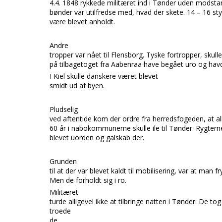
4.4. 1848 rykkede militæret ind i
Tønder
uden modsta
bønder var utilfredse med, hvad der skete. 14 – 16 sty
være blevet anholdt.
Andre
tropper var nået til
Flensborg.
Tyske fortropper, skulle
på tilbagetoget fra
Aabenraa
have
begået uro
og havd
I
Kiel
skulle danskere været blevet
smidt ud af byen.
Pludselig
ved aftentide kom der ordre fra herredsfogeden, at a
60 år i nabokommune
rne skulle ile til
Tønder.
Rygterne
blevet
uorden og galskab
der.
Grunden
til at der var blevet kaldt til mobilisering, var at man f
Men de forholdt sig i ro.
Militæret
turde alligevel ikke at tilbringe natten i
Tønder.
De tog 
troede
de.