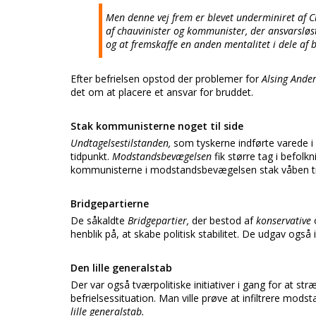
Men denne vej frem er blevet underminiret af C
af chauvinister og kommunister, der ansvarsløs
og at fremskaffe en anden mentalitet i dele af 
Efter befrielsen opstod der problemer for
Alsing Ande
det om at placere et ansvar for bruddet.
Stak kommunisterne noget til side
Undtagelsestilstanden,
som tyskerne indførte varede i
tidpunkt.
Modstandsbevægelsen
fik større tag i befolk
kommunisterne i modstandsbevægelsen stak våben til s
Bridgepartierne
De såkaldte
Bridgepartier,
der bestod af
konservative
henblik på, at skabe politisk stabilitet. De udgav også
Den lille generalstab
Der var også tværpolitiske initiativer i gang for at
befrielsessituation. Man ville prøve at infiltrere mod
lille generalstab.