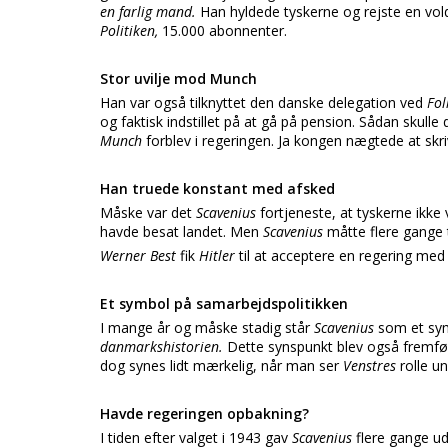
en farlig mand.
Han hyldede tyskerne og rejste en vol
Politiken,
15.000 abonnenter.
Stor uvilje mod Munch
Han var også tilknyttet den danske delegation ved
Fo
og faktisk indstillet på at gå på pension. Sådan skulle 
Munch
forblev i regeringen. Ja kongen nægtede at skriv
Han truede konstant med afsked
Måske var det
Scavenius
fortjeneste, at tyskerne ikk
havde besat landet. Men
Scavenius
måtte flere gange t
Werner Best
fik
Hitler
til at acceptere en regering me
Et symbol på samarbejdspolitikken
I mange år og måske stadig står
Scavenius
som et sym
danmarkshistorien.
Dette synspunkt blev også fremført
dog synes lidt mærkelig, når man ser
Venstres
rolle u
Havde regeringen opbakning?
I tiden efter valget i 1943 gav
Scavenius
flere gange ud