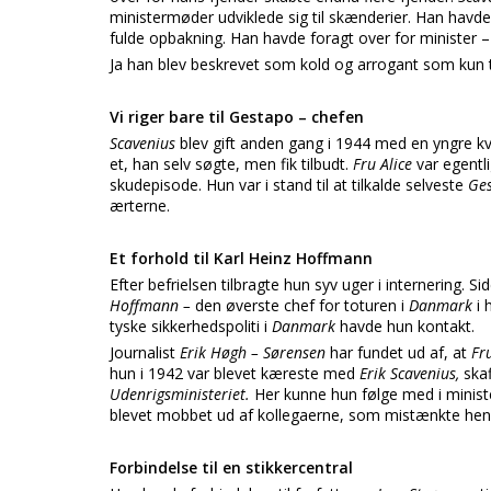
ministermøder udviklede sig til skænderier. Han havd
fulde opbakning. Han havde foragt over for minister – 
Ja han blev beskrevet som kold og arrogant som kun t
Vi riger bare til Gestapo – chefen
Scavenius
blev gift anden gang i 1944 med en yngre kv
et, han selv søgte, men fik tilbudt.
Fru Alice
var egentli
skudepisode. Hun var i stand til at tilkalde selveste
Ges
ærterne.
Et forhold til Karl Heinz Hoffmann
Efter befrielsen tilbragte hun syv uger i internerin
Hoffmann –
den øverste chef for toturen i
Danmark
i
tyske sikkerhedspoliti i
Danmark
havde hun kontakt.
Journalist
Erik Høgh – Sørensen
har fundet ud af, at
Fr
hun i 1942 var blevet kæreste med
Erik Scavenius,
ska
Udenrigsministeriet.
Her kunne hun følge med i minist
blevet mobbet ud af kollegaerne, som mistænkte hend
Forbindelse til en stikkercentral