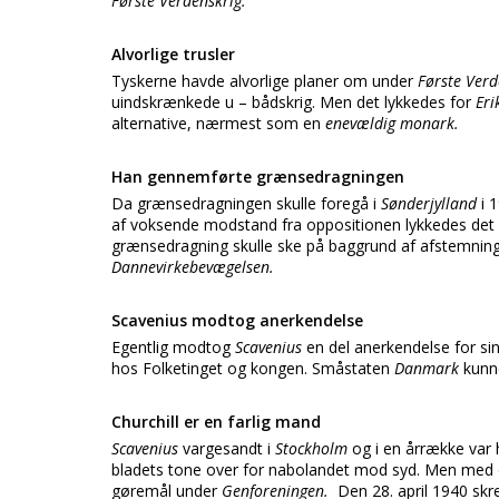
Første Verdenskrig.
Alvorlige trusler
Tyskerne havde alvorlige planer om under
Første Ver
uindskrænkede u – bådskrig. Men det lykkedes for
Eri
alternative, nærmest som en
enevældig monark.
Han gennemførte grænsedragningen
Da grænsedragningen skulle foregå i
Sønderjylland
i 
af voksende modstand fra oppositionen lykkedes det 
grænsedragning skulle ske på baggrund af afstemnings
Dannevirkebevægelsen.
Scavenius modtog anerkendelse
Egentlig modtog
Scavenius
en del anerkendelse for si
hos Folketinget og kongen. Småstaten
Danmark
kunn
Churchill er en farlig mand
Scavenius
vargesandt i
Stockholm
og i en årrække var
bladets tone over for nabolandet mod syd. Men med d
gøremål under
Genforeningen.
Den 28. april 1940 sk