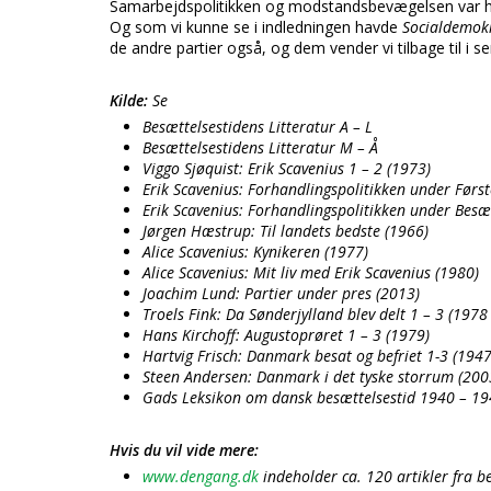
Samarbejdspolitikken og modstandsbevægelsen var h
Og som vi kunne se i indledningen havde
Socialdemok
de andre partier også, og dem vender vi tilbage til i sen
Kilde:
Se
Besættelsestidens Litteratur A – L
Besættelsestidens Litteratur M – Å
Viggo Sjøquist: Erik Scavenius 1 – 2 (1973)
Erik Scavenius: Forhandlingspolitikken under Førs
Erik Scavenius: Forhandlingspolitikken under Besæ
Jørgen Hæstrup: Til landets bedste (1966)
Alice Scavenius: Kynikeren (1977)
Alice Scavenius: Mit liv med Erik Scavenius (1980)
Joachim Lund: Partier under pres (2013)
Troels Fink: Da Sønderjylland blev delt 1 – 3 (1978
Hans Kirchoff: Augustoprøret 1 – 3 (1979)
Hartvig Frisch: Danmark besat og befriet 1-3 (1947
Steen Andersen: Danmark i det tyske storrum (200
Gads Leksikon om dansk besættelsestid 1940 – 1
Hvis du vil vide mere:
www.dengang.dk
indeholder ca. 120 artikler fra b