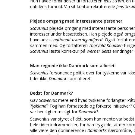
Hun havde forbindelser til forfatteren
Jens Strøm,
en t
datidens forhold. Via sit kontor rekrutterede
Jens Strø
Plejede omgang med interessante personer
Scavenius
plejede omgang med interessante personer
interesser under besættelsen. Han plejede også om
have udvist
nationalt uværdig adfærd.
Også forfatter
sammen med. Og forfatteren
Thorvald Knudsen
funge
Scavenius
læste korrektur på
Werner Bests
erindringer
Man regnede ikke Danmark som allieret
Scavenius
forsonende politik over for tyskerne var ikk
tider ikke
Danmark
som allieret.
Bedst for Danmark?
Gav
Scavenius
mere end hvad tyskerne forlangte? Påtog
Tyskland?
Tog han forhastede og forkerte initiativer? G
var hensigtsmæssigt for
Danmark?
Scavenius var styret af det, som han mente var bedst
hele tiden indrømmelser, for han frygtede, at der kom 
ville være den dominerende i
Danmarks
nærområde, og