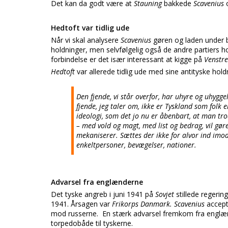
Det kan da godt være at
Stauning
bakkede
Scavenius
Hedtoft var tidlig ude
Når vi skal analysere
Scavenius
gøren og laden under b
holdninger, men selvfølgelig også de andre partiers 
forbindelse er det især interessant at kigge på
Venstr
Hedtoft
var allerede tidlig ude med sine antityske hold
Den fjende, vi står overfor, har uhyre og uhygge
fjende, jeg taler om, ikke er Tyskland som folk 
ideologi, som det jo nu er åbenbart, at man tro
– med vold og magt, med list og bedrag, vil gøre
mekaniserer. Sættes der ikke for alvor ind im
enkeltpersoner, bevægelser, nationer.
Advarsel fra englænderne
Det tyske angreb i juni 1941 på
Sovjet
stillede regerin
1941. Årsagen var
Frikorps Danmark. Scavenius
accept
mod russerne. En stærk advarsel fremkom fra englæ
torpedobåde til tyskerne.