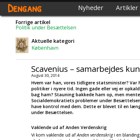
Dengang
Nyheder
Artikler
Forrige artikel
Politik under Besættelsen
Aktuelle kategori
København
Scavenius – samarbejdes kuns
August 30, 2014
Hvem var han, vores tidligere statsminister? Var
politiker i nyere tid. Ingen gade eller vej er op
bag ham? Stauning bakkede ham op, men mente do
Socialdemokratiets problemer under Besættelsen
have kontrol med dem. Dette er blevet til en læn
under Besættelsen.
Vaklende ud af Anden Verdenskrig
Vi kom vaklende ud af
Anden verdenskrig
i en blandin