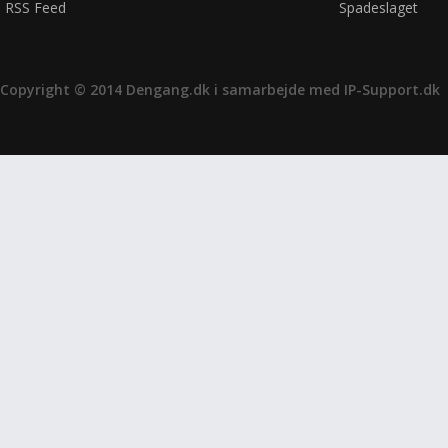
RSS Feed
Spadeslaget
Copyright © 2014 Dengang.dk i samarbejde med
IP-Support.dk