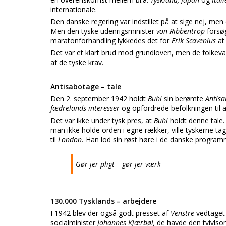
internationale.
Den danske regering var indstillet på at sige nej, men 
Men den tyske udenrigsminister
von Ribbentrop
forsø
maratonforhandling lykkedes det for
Erik Scavenius
at
Det var et klart brud mod grundloven, men de folkeval
af de tyske krav.
Antisabotage – tale
Den 2. september 1942 holdt
Buhl
sin berømte
Antisa
fædrelands interesser
og opfordrede befolkningen til at
Det var ikke under tysk pres, at
Buhl
holdt denne tale
man ikke holde orden i egne rækker, ville tyskerne tag
til
London.
Han lod sin røst høre i de danske program
Gør jer pligt – gør jer værk
130.000 Tysklands – arbejdere
I 1942 blev der også godt presset af
Venstre
vedtaget 
socialminister
Johannes Kjærbøl,
de havde den tvivlso