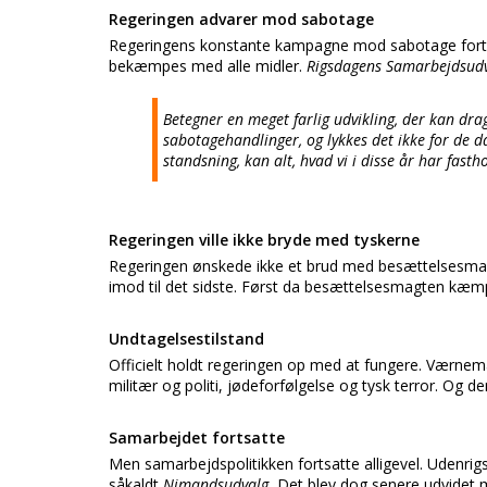
Regeringen advarer mod sabotage
Regeringens konstante kampagne mod sabotage forts
bekæmpes med alle midler.
Rigsdagens Samarbejdsud
Betegner en meget farlig udvikling, der kan drage
sabotagehandlinger, og lykkes det ikke for de d
standsning, kan alt, hvad vi i disse år har fasth
Regeringen ville ikke bryde med tyskerne
Regeringen ønskede ikke et brud med besættelsesmag
imod til det sidste. Først da besættelsesmagten kæm
Undtagelsestilstand
Officielt holdt regeringen op med at fungere. Værnem
militær og politi, jødeforfølgelse og tysk terror. Og d
Samarbejdet fortsatte
Men samarbejdspolitikken fortsatte alligevel. Udenrigs
såkaldt
Nimandsudvalg.
Det blev dog senere udvidet 