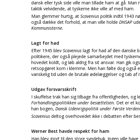
dansk eller tysk side ville man tillade ham at gå. Man
taktik velvidende, at tyskerne ikke ville af med ham.
Man glemmer hurtig, at
Scavenius
politik indtil 1943
også dække det forhold, at man ville holde
DNSAP
ude
Kommunisterne.
Lagt for had
Efter 1945 blev
Scavenius
lagt for had af den danske 
politikere, der også plejede samarbejdet med tysker
hovedet koldt, og løb aldrig fra sit ansvar. Han gik 
retsopgøret kom i klemme. Men han følte dog også en
vanskelig tid uden de brutale ødelæggelser og tab af
Udgav forsvarsskrift
I skuffelse trak han sig tilbage fra offentligheden, og l
Forhandlingspolitikken under besættelsen.
Det er et k
han bogen,
Dansk Udenrigspolitik under Første Verden
Scavenius
deltog overhovedet ikke i debatten efter besæ
Werner Best havde respekt for ham
Han blev gjort til den store syndebuk. Ingen ville ha