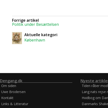
Forrige artikel
Politik under Besættelsen
Aktuelle kategori
København
Dengang.dk
Nyeste artikle
Om siden
Tiden råber mod
Uwe Brodersen
Lang nats rejse 
Kontakt
Hvidbog om Dan
Links & Litteratur
Danmarks Shake