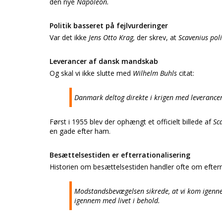
den nye
Napoleon.
Politik basseret på fejlvurderinger
Var det ikke
Jens Otto Krag,
der skrev, at
Scavenius pol
Leverancer af dansk mandskab
Og skal vi ikke slutte med
Wilhelm Buhls
citat:
Danmark deltog direkte i krigen med leverancer
Først i 1955 blev der ophængt et officielt billede af
Sc
en gade efter ham.
Besættelsestiden er efterrationalisering
Historien om besættelsestiden handler ofte om efterra
Modstandsbevægelsen sikrede, at vi kom igenne
igennem med livet i behold.