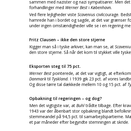
sammen med nazister og nazi sympatisører. Men det
forhandlinger med
Werner Best
i
København.
Ved flere lejligheder viste
Scavenius
civilcourage. Beds
hamrede han i bordet og sagde, at det var grænser fo
under ingen omstændigheder ville se i en regering med
Fritz Clausen – ikke den store stjerne
Kigger man så i tyske arkiver, kan man se, at
Scaveni
den store stjerne. Så når det kom til stykket ville tys
Eksporten steg til 75 pct.
Werner Best
pointerede, at det var vigtigt, at efter
Danmark
til
Tyskland.
I 1939 gik 23 pct. af vores landb
Og disse tørre tal dækkede mellem 10 og 15 pct. af
T
O
pbakning til regeringen – og dog?
Men det vigtigste var, at
Buhl
trådte tilbage. Efter kra
1943 var der åbenbart stor opbakning blandt befolkni
stemmeandel på 94,5 pct. til samarbejdspartierne. Man 
et par måneder efter begyndte stemningen at skride.