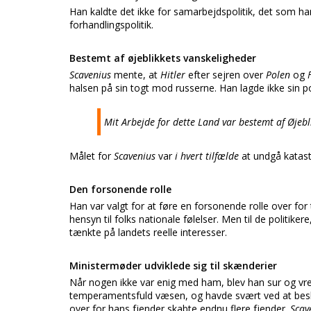
Han kaldte det ikke for samarbejdspolitik, det som 
forhandlingspolitik.
Bestemt af øjeblikkets vanskeligheder
Scavenius
mente, at
Hitler
efter sejren over
Polen
og
halsen på sin togt mod russerne. Han lagde ikke sin poli
Mit Arbejde for dette Land var bestemt af Øjebl
Målet for
Scavenius
var
i hvert tilfælde
at undgå katast
Den forsonende rolle
Han var valgt for at føre en forsonende rolle over for
hensyn til folks nationale følelser. Men til de politike
tænkte på landets reelle interesser.
Ministermøder udviklede sig til skænderier
Når nogen ikke var enig med ham, blev han sur og vre
temperamentsfuld væsen, og havde svært ved at besk
over for hans fjender skabte endnu flere fjender.
Scav