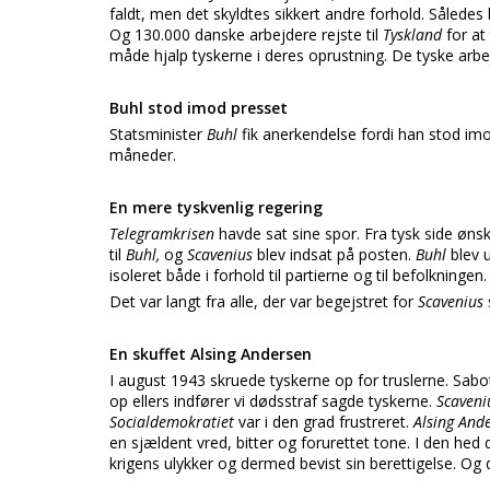
faldt, men det skyldtes sikkert andre forhold. Såled
Og 130.000 danske arbejdere rejste til
Tyskland
for at
måde hjalp tyskerne i deres oprustning. De tyske arbe
Buhl stod imod presset
Statsminister
Buhl
fik anerkendelse fordi han stod i
måneder.
En mere tyskvenlig regering
Telegramkrisen
havde sat sine spor. Fra tysk side øn
til
Buhl,
og
Scavenius
blev indsat på posten.
Buhl
blev 
isoleret både i forhold til partierne og til befolkninge
Det var langt fra alle, der var begejstret for
Scavenius
En skuffet Alsing Andersen
I august 1943 skruede tyskerne op for truslerne. Sabot
op ellers indfører vi dødsstraf sagde tyskerne.
Scaven
Socialdemokratiet
var i den grad frustreret.
Alsing And
en sjældent vred, bitter og forurettet tone. I den hed
krigens ulykker og dermed bevist sin berettigelse. Og d