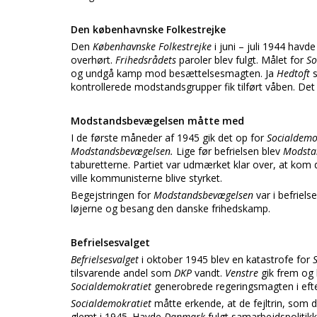
Den københavnske Folkestrejke
Den
Københavnske Folkestrejke
i juni – juli 1944 havd
overhørt.
Frihedsrådets
paroler blev fulgt. Målet for
So
og undgå kamp mod besættelsesmagten. Ja
Hedtoft
kontrollerede modstandsgrupper fik tilført våben. Det
Modstandsbevægelsen måtte med
I de første måneder af 1945 gik det op for
Socialdemo
Modstandsbevægelsen.
Lige før befrielsen blev
Modsta
taburetterne. Partiet var udmærket klar over, at kom
ville kommunisterne blive styrket.
Begejstringen for
Modstandsbevægelsen
var i befriel
løjerne og besang den danske frihedskamp.
Befrielsesvalget
Befrielsesvalget
i oktober 1945 blev en katastrofe for
tilsvarende andel som
DKP
vandt.
Venstre
gik frem og
Socialdemokratiet
generobrede regeringsmagten i efte
Socialdemokratiet
måtte erkende, at de fejltrin, som 
glemt i 1945. Havde
Danmark
fulgt samarbejdspoliti