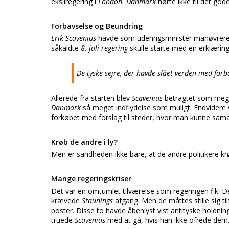
eksilregering i
London. Danmark
hørte ikke til det go
Forbavselse og Beundring
Erik Scavenius
havde som udenrigsminister manøvrer
såkaldte
8. juli regering
skulle starte med en erklærin
De tyske sejre, der havde slået verden med forb
Allerede fra starten blev
Scavenius
betragtet som mege
Danmark
så meget indflydelse som muligt. Endvidere v
forkøbet med forslag til steder, hvor man kunne sam
Krøb de andre i ly?
Men er sandheden ikke bare, at de andre politikere krø
Mange regeringskriser
Det var en omtumlet tilværelse som regeringen fik. De
krævede
Staunings
afgang. Men de måttes stille sig t
poster. Disse to havde åbenlyst vist antityske holdnin
truede
Scavenius
med at gå, hvis han ikke ofrede dem