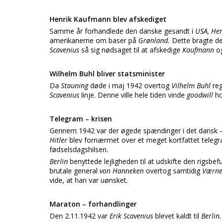
Henrik Kaufmann blev afskediget
Samme år forhandlede den danske gesandt i
USA, He
amerikanerne om baser på
Grønland.
Dette bragte de
Scavenius
så sig nødsaget til at afskedige
Kaufmann
o
Wilhelm Buhl bliver statsminister
Da
Stauning
døde i maj 1942 overtog
Vilhelm Buhl
re
Scavenius
linje. Denne ville hele tiden vinde
goodwill
ho
Telegram – krisen
Gennem 1942 var der øgede spændinger i det dansk –
Hitler
blev fornærmet over et meget kortfattet teleg
fødselsdagshilsen.
Berlin
benyttede lejligheden til at udskifte den rigsb
brutale general
von Hanneken
overtog samtidig
Værn
vide, at han var uønsket.
Maraton – forhandlinger
Den 2.11.1942 var
Erik Scavenius
blevet kaldt til
Berlin