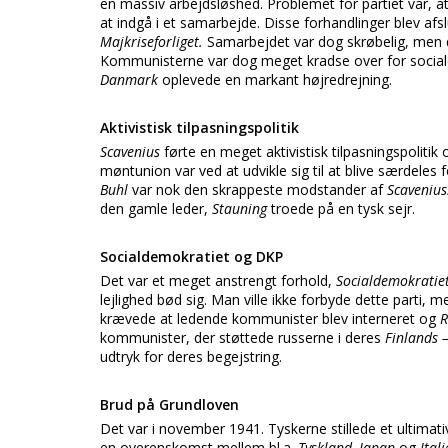
en massiv arbejdsløshed. Problemet for partiet var, a
at indgå i et samarbejde. Disse forhandlinger blev afsl
Majkriseforliget.
Samarbejdet var dog skrøbelig, men d
Kommunisterne var dog meget kradse over for socialde
Danmark
oplevede en markant højredrejning.
Aktivistisk tilpasningspolitik
Scavenius
førte en meget aktivistisk tilpasningspoliti
møntunion var ved at udvikle sig til at blive særdeles 
Buhl
var nok den skrappeste modstander af
Scaveniu
den gamle leder,
Stauning
troede på en tysk sejr.
Socialdemokratiet og DKP
Det var et meget anstrengt forhold,
Socialdemokratie
lejlighed bød sig. Man ville ikke forbyde dette parti
krævede at ledende kommunister blev interneret og
R
kommunister, der støttede russerne i deres
Finlands –
udtryk for deres begejstring.
Brud på Grundloven
Det var i november 1941. Tyskerne stillede et ultimat
en overenskomst mellem bl.a.
Tyskland, Japan
og
Ital