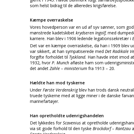
som helst bidrag til de allieredes krigsførelse.
Kæmpe overraskelse
Vores hovedperson var en ud af syv sønner, som go
mønstrede kadetskibet
krydseren Ingolf,
med dumpede 
karriere. Han blev i 1906 ledende legationssekretær i
B
Det var en kæmpe overraskelse, da han i 1909 blev 
var sikkert, at han sympatiserede med
Det Radikale V
forgifte forholdet til
Tyskland.
Han havde intet imod at
1932, hvor
P. Munch
afløste ham som udenrigsministe
det andet
Zahle – ministerium
fra 1913 – 20.
Hældte han mod tyskerne
Under
Første Verdenskrig
blev han trods dansk neutrali
truede tyskerne med at ligge miner i de danske farva
marinefartøjer.
Han opretholdte udenrigshandelen
Det lykkedes for
Scavenius
at opretholde udenrigsha
via sit gode forhold til den tyske
Brockdorf – Rantzau
a