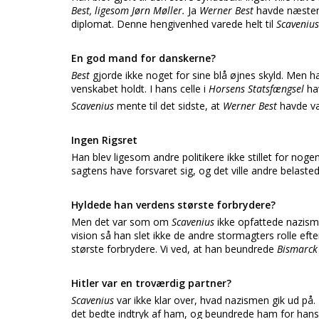
Best, ligesom Jørn Møller.
Ja
Werner Best
havde næsten 
diplomat. Denne hengivenhed varede helt til
Scaveniu
En god mand for danskerne?
Best
gjorde ikke noget for sine blå øjnes skyld. Men ha
venskabet holdt. I hans celle i
Horsens Statsfængsel
h
Scavenius
mente til det sidste, at
Werner Best
havde væ
Ingen Rigsret
Han blev ligesom andre politikere ikke stillet for nog
sagtens have forsvaret sig, og det ville andre belastede 
Hyldede han verdens største forbrydere?
Men det var som om
Scavenius
ikke opfattede nazism
vision så han slet ikke de andre stormagters rolle ef
største forbrydere. Vi ved, at han beundrede
Bismarc
Hitler var en troværdig partner?
Scavenius
var ikke klar over, hvad nazismen gik ud på.
det bedte indtryk af ham, og beundrede ham for hans 