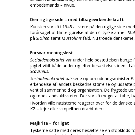
embedsmands – nivue.
Den rigtige side – med tilbagevirkende kraft
Kunsten var så i 1945 at være på den rigtige side med
forårsaget af tilintetgørelse af den 6. tyske armé i
Sta
på
Sicilien
samt
Mussolinis
fald. Nu troede danskerne, 
Forsvar meningsløst
Socialdemokratiet
var under hele besættelsen bange f
jagtet vildt både under og efter besættelsestiden.
I a
Scavenius.
Socialdemokratiet
bakkede op om udenrigsminister
P
erkendelse af landets beskedne størrelse og udsatte po
vant til sammenhold og organisation. De frygtede uor
og modstandsaktiviteter. Der var så meget at tabe, hv
Hvordan ville nazisterne reagerer over for de danske 
KZ – lejre eller simpelthen dræbt dem.
Majkrise – forliget
Tyskerne satte med deres besættelse en stopklods for