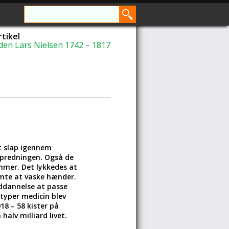
tikel
en Lars Nielsen 1742 – 1817
t slap igennem
spredningen. Også de
mmer. Det lykkedes at
mte at vaske hænder.
ddannelse at passe
 typer medicin blev
8 – 58 kister på
halv milliard livet.