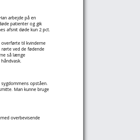
 Han arbejde på en
øde patienter og gik
es afsnit døde kun 2 pct.
overførte til kvinderne
e rørte ved de fødende
erne så længe
n håndvask.
for sygdommens opståen.
 smitte. Man kunne bruge
n med overbevisende