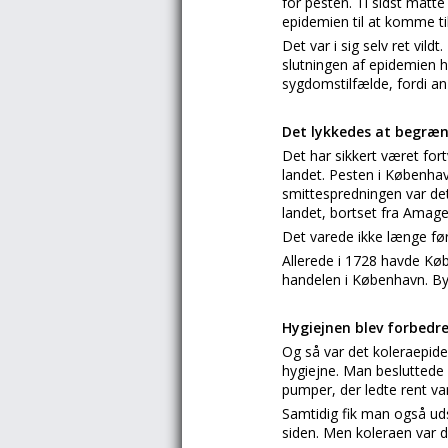
for pesten. Ti sidst mått
epidemien til at komme t
Det var i sig selv ret vil
slutningen af epidemien h
sygdomstilfælde, fordi a
Det lykkedes at begræ
Det har sikkert været for
landet. Pesten i Københav
smittespredningen var det 
landet, bortset fra Amage
Det varede ikke længe fø
Allerede i 1728 havde Kø
handelen i København. Bye
Hygiejnen blev forbedr
Og så var det koleraepide
hygiejne. Man beslutted
pumper, der ledte rent van
Samtidig fik man også udsk
siden. Men koleraen var 