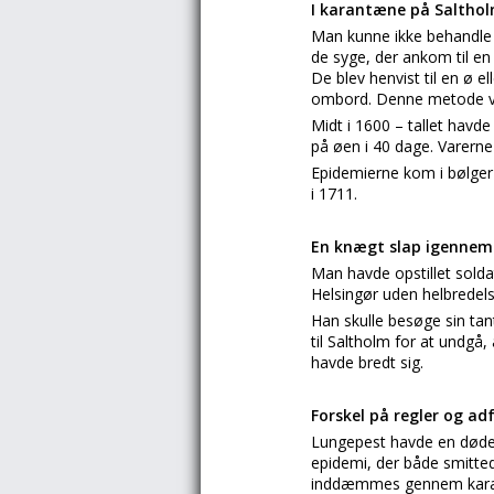
I karantæne på Saltho
Man kunne ikke behandle d
de syge, der ankom til e
De blev henvist til en ø 
ombord. Denne metode v
Midt i 1600 – tallet hav
på øen i 40 dage. Varerne 
Epidemierne kom i bølge
i 1711.
En knægt slap igennem
Man havde opstillet soldat
Helsingør uden helbredel
Han skulle besøge sin tan
til Saltholm for at undgå,
havde bredt sig.
Forskel på regler og a
Lungepest havde en dødel
epidemi, der både smitted
inddæmmes gennem karantæn