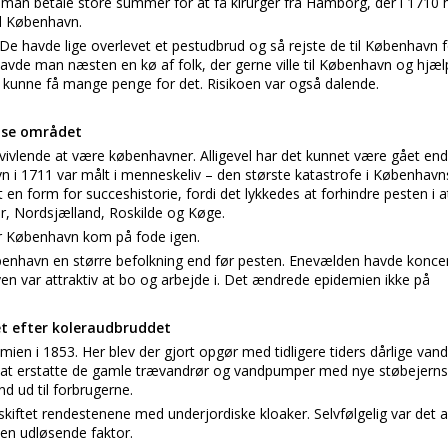
e man betale store summer for at få kirurger fra Hamborg, der i 1710
il København.
dt. De havde lige overlevet et pestudbrud og så rejste de til København 
avde man næsten en kø af folk, der gerne ville til København og hjæ
n kunne få mange penge for det. Risikoen var også dalende.
nse området
tvivlende at være københavner. Alligevel har det kunnet være gået end
n i 1711 var målt i menneskeliv – den største katastrofe i Københavns h
en form for succeshistorie, fordi det lykkedes at forhindre pesten i at 
r, Nordsjælland, Roskilde og Køge.
r København kom på fode igen.
benhavn en større befolkning end før pesten. Enevælden havde konc
n var attraktiv at bo og arbejde i. Det ændrede epidemien ikke på
et efter koleraudbruddet
mien i 1853. Her blev der gjort opgør med tidligere tiders dårlige van
e at erstatte de gamle trævandrør og vandpumper med nye støbejern
d ud til forbrugerne.
iftet rendestenene med underjordiske kloaker. Selvfølgelig var det all
den udløsende faktor.