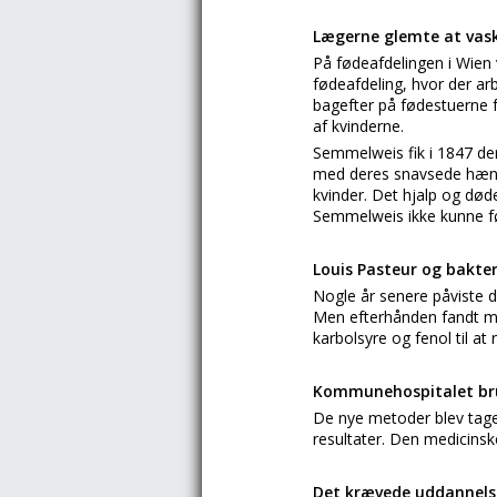
Lægerne glemte at vas
På fødeafdelingen i Wien
fødeafdeling, hvor der a
bagefter på fødestuerne f
af kvinderne.
Semmelweis fik i 1847 den
med deres snavsede hænde
kvinder. Det hjalp og døde
Semmelweis ikke kunne føre
Louis Pasteur og bakter
Nogle år senere påviste 
Men efterhånden fandt ma
karbolsyre og fenol til at
Kommunehospitalet br
De nye metoder blev tag
resultater. Den medicinske
Det krævede uddannels