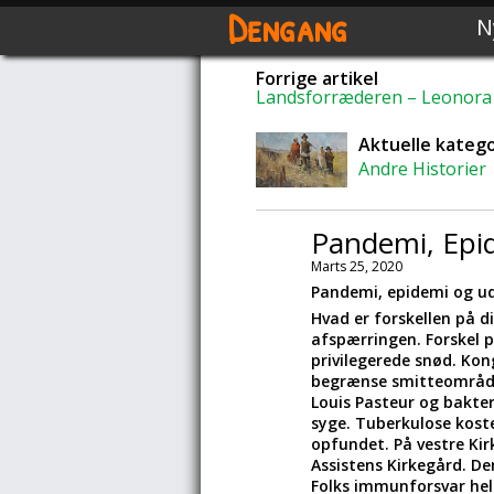
Dengang
N
Forrige artikel
Landsforræderen – Leonora C
Aktuelle katego
Andre Historier
Pandemi, Epi
Marts 25, 2020
Pandemi, epidemi og u
Hvad er forskellen på 
afspærringen. Forskel 
privilegerede snød. Ko
begrænse smitteområdet
Louis Pasteur og bakte
syge. Tuberkulose koste
opfundet. På vestre Ki
Assistens Kirkegård. Den
Folks immunforsvar hel