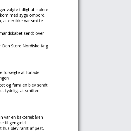
 valgte tidligt at isolere
 ankom med syge ombord.
 at der ikke var smitte
e mandskabet sendt over
 Den Store Nordiske Krig
de forsøgte at forlade
ngen.
tet og familien blev sendt
et tydeligt at smitten
en var en bakteriebåren
ne til gengæld
 hus blev ramt af pest.