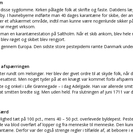
lm
isse sygdomme. Kirken pålagde folk at skrifte og faste. Datidens læger
n by. I havnebyerne indførte man 40 dages karantæne for skibe, der
eller et afskærmet område, indtil man kunne være nogenlunde sikker på,
ar meget virksom.
de man en karantænestation på Saltholm. Når et skib ankom, blev hel
blev røget og skibet blev rengjort.
r gennem Europa. Den sidste store pestepidemi ramte Danmark under
 afspærringen
er rundt om Helsingør. Her blev der givet ordre til at skyde folk, når 
sesattest. Men noget tyder på at en knægt var kommet forbi afspærri
te og onkel i Lille Grønnegade – i dag Adelgade. Han var allerede smit
 at smitten bredte sig. Men uden held. Fra slutningen af juni 1711 var d
dfærd
ighed tæt på 100 pct., mens 40 – 50 pct. overlevede byldepest. Pest
e via blod overført af lopper og fra menneske til menneske. Den kun
e. Derfor var der også strenge regler i tilfælde af, at beboere i et