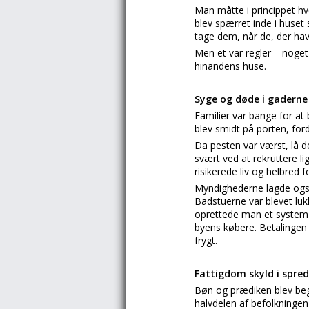
Man måtte i princippet hv
blev spærret inde i huset
tage dem, når de, der hav
Men et var regler – noget
hinandens huse.
Syge og døde i gaderne
Familier var bange for at
blev smidt på porten, ford
Da pesten var værst, lå 
svært ved at rekruttere l
risikerede liv og helbre
Myndighederne lagde også
Badstuerne var blevet lu
oprettede man et system fo
byens købere. Betalingen
frygt.
Fattigdom skyld i spre
Bøn og prædiken blev beg
halvdelen af befolkningen