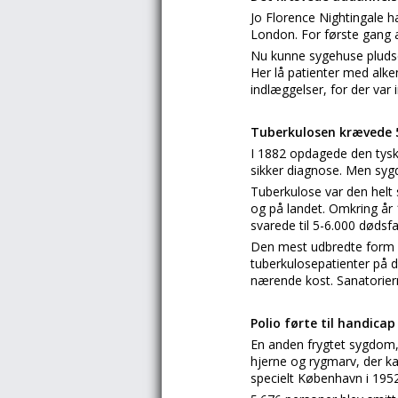
Jo Florence Nightingale h
London. For første gang 
Nu kunne sygehuse pludse
Her lå patienter med alke
indlæggelser, for der var 
Tuberkulosen krævede 5
I 1882 opdagede den tyske
sikker diagnose. Men sy
Tuberkulose var den helt 
og på landet. Omkring år 
svarede til 5-6.000 dødsf
Den mest udbredte form va
tuberkulosepatienter på de
nærende kost. Sanatoriern
Polio førte til handicap
En anden frygtet sygdom, 
hjerne og rygmarv, der ka
specielt København i 1952