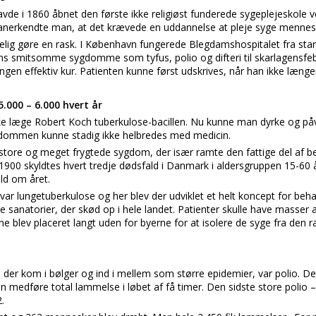
avde i 1860 åbnet den første ikke religiøst funderede sygeplejeskole 
anerkendte man, at det krævede en uddannelse at pleje syge mennes
lig gøre en rask. I København fungerede Blegdamshospitalet fra st
ns smitsomme sygdomme som tyfus, polio og difteri til skarlagensfeb
ingen effektiv kur. Patienten kunne først udskrives, når han ikke læng
.000 – 6.000 hvert år
 læge Robert Koch tuberkulose-bacillen. Nu kunne man dyrke og påvis
gdommen kunne stadig ikke helbredes med medicin.
store og meget frygtede sygdom, der især ramte den fattige del af b
1900 skyldtes hvert tredje dødsfald i Danmark i aldersgruppen 15-60 
ald om året.
r lungetuberkulose og her blev der udviklet et helt koncept for beha
 sanatorier, der skød op i hele landet. Patienter skulle have masser af 
e blev placeret langt uden for byerne for at isolere de syge fra den r
der kom i bølger og ind i mellem som større epidemier, var polio. De
n medføre total lammelse i løbet af få timer. Den sidste store poli
.