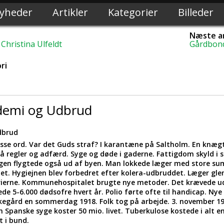
yheder
Artikler
Kategorier
Billeder
Næste ar
hristina Ulfeldt
Gårdbond
ri
demi og Udbrud
dbrud
disse ord. Var det Guds straf? I karantæne på Saltholm. En knæg
på regler og adfærd. Syge og døde i gaderne. Fattigdom skyld i 
ngen flygtede også ud af byen. Man lokkede læger med store su
. Hygiejnen blev forbedret efter kolera-udbruddet. Læger gle
rierne. Kommunehospitalet brugte nye metoder. Det krævede u
de 5-6.000 dødsofre hvert år. Polio førte ofte til handicap. Nye
rkegård en sommerdag 1918. Folk tog på arbejde. 3. november 191
 Spanske syge koster 50 mio. livet. Tuberkulose kostede i alt en 
t i bund.