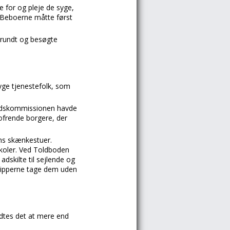
e for og pleje de syge,
. Beboerne måtte først
k rundt og besøgte
yge tjenestefolk, som
hedskommissionen havde
ofrende borgere, der
ns skænkestuer.
koler. Ved Toldboden
adskilte til sejlende og
kipperne tage dem uden
ldtes det at mere end