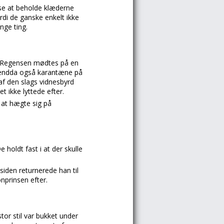
lse at beholde klæderne
rdi de ganske enkelt ikke
ge ting.
ra Regensen mødtes på en
k endda også karantæne på
af den slags vidnesbyrd
t ikke lyttede efter.
e at hægte sig på
oldt fast i at der skulle
siden returnerede han til
onprinsen efter.
or stil var bukket under