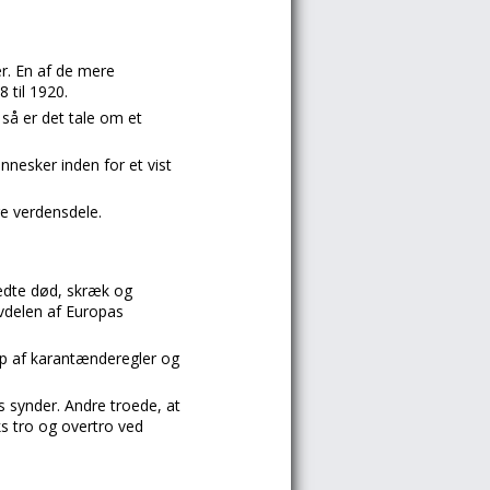
r. En af de mere
 til 1920.
 så er det tale om et
nnesker inden for et vist
e verdensdele.
edte død, skræk og
vdelen af Europas
 af karantænderegler og
 synder. Andre troede, at
ks tro og overtro ved