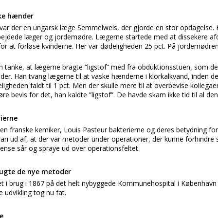
ke hænder
 var der en ungarsk læge Semmelweis, der gjorde en stor opdagelse.
rbejdede læger og jordemødre. Lægerne startede med at dissekere afd
or at forløse kvinderne. Her var dødeligheden 25 pct. På jordemødren
 tanke, at lægerne bragte ”ligstof” med fra obduktionsstuen, som de 
r. Han tvang lægerne til at vaske hænderne i klorkalkvand, inden d
ligheden faldt til 1 pct. Men der skulle mere til at overbevise kollega
 bevis for det, han kaldte ”ligstof”. De havde skam ikke tid til al de
ierne
den franske kemiker, Louis Pasteur bakterierne og deres betydning 
n ud af, at der var metoder under operationer, der kunne forhindre
 rense sår og spraye ud over operationsfeltet.
ugte de nye metoder
et i brug i 1867 på det helt nybyggede Kommunehospital i Københav
 udvikling tog nu fat.
e