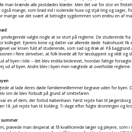
kulle man brænde alle pestdødes klæder. Men det var for stor en friste
også mange, som brød ind i isolerede huse og stjal ting og sager, fo
For mange var det svært at betragte sygdommen som endnu en af man
snød
privilegerede valgte nogle at se stort på reglerne. De studerende f
or kollegiet. Ejerens kone og datter var allerede døde. Nabohuset fi
evel var kroen fuld af studerende, som sad og drak øl. På baggrund 
n i flere skrivelser, at folk levede alt for løssluppent og vildt og sle
 ud af byen i tide – det blev endda beskrevet, hvordan fattige forsøgt
ej ud af byen. Andre blev i byen men nægtede at overholde reglerne.
byen
ede at lade deres døde familiemedlemmer begrave uden for byen. De h
lv om de blev forbudt på grund af smittefaren.
var en af dem, der forlod København. Først rejste han til Jægersborg 
n 18. juli rejste han til Kolding. Ti dage efter fulgte dronningen og kr
e summer
prøvede man desperat at få kvalificerede læger og plejere, som i st