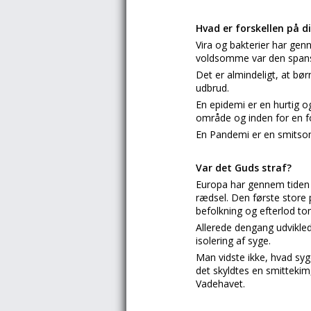
Hvad er forskellen på d
Vira og bakterier har ge
voldsomme var den spansk
Det er almindeligt, at bør
udbrud.
En epidemi er en hurtig o
område og inden for en fo
En Pandemi er en smitsom
Var det Guds straf?
Europa har gennem tiden
rædsel. Den første store
befolkning og efterlod t
Allerede dengang udvikl
isolering af syge.
Man vidste ikke, hvad sy
det skyldtes en smittekim
Vadehavet.