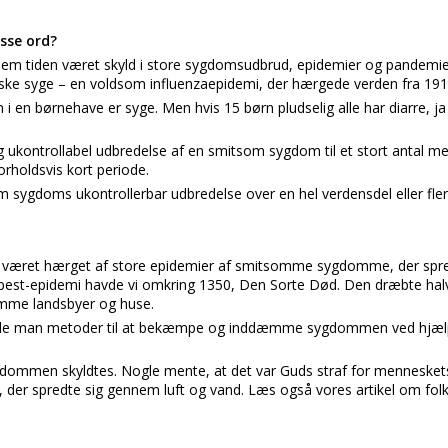
isse ord?
nnem tiden været skyld i store sygdomsudbrud, epidemier og pandemie
e syge – en voldsom influenzaepidemi, der hærgede verden fra 1918
n i en børnehave er syge. Men hvis 15 børn pludselig alle har diarre, ja
g ukontrollabel udbredelse af en smitsom sygdom til et stort antal me
rholdsvis kort periode.
 sygdoms ukontrollerbar udbredelse over en hel verdensdel eller fler
 været hærget af store epidemier af smitsomme sygdomme, der spr
 pest-epidemi havde vi omkring 1350, Den Sorte Død. Den dræbte hal
omme landsbyer og huse.
ede man metoder til at bekæmpe og inddæmme sygdommen ved hjælp
gdommen skyldtes. Nogle mente, at det var Guds straf for menneskets
, der spredte sig gennem luft og vand. Læs også vores artikel om fol