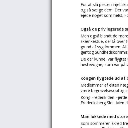
For at slå pesten ihjel s
og så sælge dem. Der var 
ejede noget som helst. 
Også de privilegerede 
Men også blandt de mere 
skænkestue, der lå over f
grund af sygdommen. Allig
gentog Sundhedskommissione
De der kunne, var flygtet
hestevogne, som var på v
Kongen flygtede ud af 
Medlemmer af eliten nægt
være begravelsesoptog se
Kong Frederik den Fjerde 
Frederiksberg Slot. Men de
Man lokkede med stor
Som sommeren skred frem, 