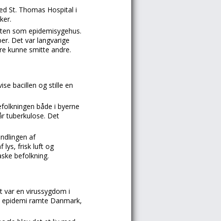
ved St. Thomas Hospital i
ker.
arten som epidemisygehus.
er. Det var langvarige
ere kunne smitte andre.
e bacillen og stille en
efolkningen både i byerne
år tuberkulose. Det
ndlingen af
lys, frisk luft og
aske befolkning.
t var en virussygdom i
o – epidemi ramte Danmark,