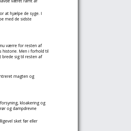
 havde været ramt af
for at hjælpe de syge. I
lpe med de sidste
nu værre for resten af
istorie. Men i forhold til
brede sig til resten af
entreret magten og
dforsyning, kloakering og
srør og dampdrevne
igevel sket før eller