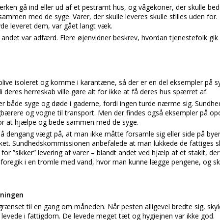
erken gå ind eller ud af et pestramt hus, og vågekoner, der skulle bed
 sammen med de syge. Varer, der skulle leveres skulle stilles uden for
de leveret dem, var gået langt væk.
 andet var adfærd. Flere øjenvidner beskrev, hvordan tjenestefolk gi
 blive isoleret og komme i karantæne, så der er en del eksempler på s
i deres herreskab ville gøre alt for ikke at få deres hus spærret af.
der både syge og døde i gaderne, fordi ingen turde nærme sig. Sund
igbærere og vogne til transport. Men der findes også eksempler på op
d for at hjælpe og bede sammen med de syge.
 dengang vægt på, at man ikke måtte forsamle sig eller side på bye
kket. Sundhedskommissionen anbefalede at man lukkede de fattiges s
r ”sikker” levering af varer – blandt andet ved hjælp af et stakit, der 
 foregik i en tromle med vand, hvor man kunne lægge pengene, og s
dningen
rænset til en gang om måneden. Når pesten alligevel bredte sig, sky
 levede i fattigdom. De levede meget tæt og hygiejnen var ikke god.