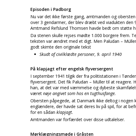
Episoden i Padborg
Nu var det ikke første gang, amtmanden og obersten
over 3 gendarmer, der blev dræbt ved viadukten den 9.
Amtmand Refslund Thomsen havde bedt om støtte hos 
Da stenen skulle rejses mødte 1.000 borgere frem. Te
teksten var ændret med et digt. Men Paludan – Müller
godt skimte den originale tekst
Skudt af civilklædte personer, 9. april 1940
På klapjagt efter engelsk flyversergent
I september 1941 tilgik der fra politistationen i Tønd
flyversergent. Det fik Paludan – Müller til at reagere.
han, at det var med væmmelse og dybeste skamfølelse
været
nøje angivet som hos en tugthusfange.
Obersten påpegede, at Danmark ikke deltog i nogen kr
englændere, der havde sat deres liv på spil, for at b
for en sådan
klapjagt.
Amtmanden var forfærdet over disse udtalelser.
Mørklægningsmøde i Gråsten