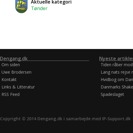
Aktuelle kategori
Tønder
Dengang.dk
Nyeste artikle
Om siden
Tiden råber mod
Uwe Brodersen
Lang nats rejse 
Kontakt
Hvidbog om Dan
Links & Litteratur
Danmarks Shake
RSS Feed
Spadeslaget
Copyright © 2014 Dengang.dk i samarbejde med
IP-Support.dk