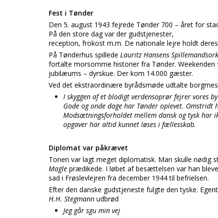
Fest i Tønder
Den 5. august 1943 fejrede Tønder 700 – året for sta
På den store dag var der gudstjenester,
reception, frokost m.m. De nationale lejre holdt der
På Tønderhus spillede
Lauritz Hansens Spillemandsork
fortalte morsomme historier fra Tønder. Weekenden f
jubilæums – dyrskue. Der kom 14.000 gæster.
Ved det ekstraordinære byrådsmøde udtalte borgmes
I skyggen af et blodigt verdensoprør fejrer vores b
Gode og onde dage har Tønder oplevet. Omstridt ha
Modsætningsforholdet mellem dansk og tysk har i
opgaver har altid kunnet løses i fællesskab.
Diplomat var påkrævet
Tonen var lagt meget diplomatisk. Man skulle nødig st
Magle
prædikede. I løbet af besættelsen var han blevet
sad i Frøslevlejren fra december 1944 til befrielsen.
Efter den danske gudstjeneste fulgte den tyske. Egen
H.H. Stegmann
udbrød
Jeg går sgu min vej