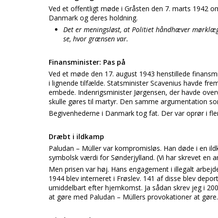
Ved et offentligt møde i Gråsten den 7. marts 1942 om
Danmark og deres holdning.
Det er meningsløst, at Politiet håndhæver mørklæ
se, hvor grænsen var.
Finansminister: Pas på
Ved et møde den 17. august 1943 henstillede finansmin
i lignende tilfælde. Statsminister Scavenius havde fr
embede. Indenrigsminister Jørgensen, der havde overvæ
skulle gøres til martyr. Den samme argumentation so
Begivenhederne i Danmark tog fat. Der var oprør i fl
Dræbt i ildkamp
Paludan – Müller var kompromisløs. Han døde i en il
symbolsk værdi for Sønderjylland. (Vi har skrevet en a
Men prisen var høj. Hans engagement i illegalt arbej
1944 blev interneret i Frøslev. 141 af disse blev depo
umiddelbart efter hjemkomst. Ja sådan skrev jeg i 20
at gøre med Paludan – Müllers provokationer at gøre.