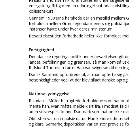
Refslund Thomsen fik foranstaltet en undersøgelse 
energisk og flittig med en udpræget national indstill
kollisionskurs.
Gennem 1930’erne herskede der en mistillid mellem G
forholdet mellem Grænsegendarmeriets og politiad
instanser hørte under hver deres ministerium.
Besættelsestiden forbedrede heller ikke forholdet 
Forsigtighed
Den danske regerings politik under besættelsen gik
landet, befolkningen og grænsen, så man kom så usk
Refslund Thomsen førte. Han var svigersøn til den le
Dansk Samfund opfordrede til, at man opførte sig
fas
betænkeligheder ved, at der blev tilladt danske optog.
National ydmygelse
Paludan – Müller betragtede forholdene som nationa
mente han. Man måtte melde klart fra. I modsat fald 
uden selvrespekt kunne Danmark som nation ikke ove
Obersten var en impulsiv natur. Han kendte udmærket
og klare. Samarbejdspolitikken var en stor prøvelse f