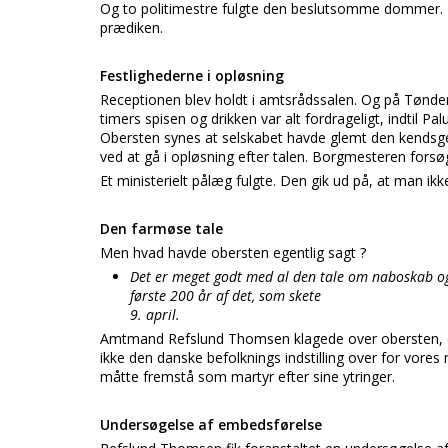
Og to politimestre fulgte den beslutsomme dommer.
prædiken.
Festlighederne i opløsning
Receptionen blev holdt i amtsrådssalen. Og på Tønderh
timers spisen og drikken var alt fordrageligt, indtil Pa
Obersten synes at selskabet havde glemt den kendsge
ved at gå i opløsning efter talen. Borgmesteren forsø
Et ministerielt pålæg fulgte. Den gik ud på, at man ik
Den farmøse tale
Men hvad havde obersten egentlig sagt ?
Det er meget godt med al den tale om naboskab og f
første 200 år af det, som skete
9. april.
Amtmand Refslund Thomsen klagede over obersten, og
ikke den danske befolknings indstilling over for vores
måtte fremstå som martyr efter sine ytringer.
Undersøgelse af embedsførelse