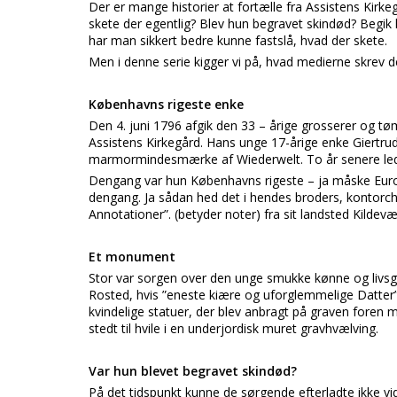
Der er mange historier at fortælle fra Assistens Kirke
skete der egentlig? Blev hun begravet skindød? Begik 
har man sikkert bedre kunne fastslå, hvad der skete.
Men i denne serie kigger vi på, hvad medierne skrev 
Københavns rigeste enke
Den 4. juni 1796 afgik den 33 – årige grosserer og 
Assistens Kirkegård. Hans unge 17-årige enke Giertrud
marmormindesmærke af Wiederwelt. To år senere led 
Dengang var hun Københavns rigeste – ja måske Europ
dengang. Ja sådan hed det i hendes broders, kontorchef
Annotationer”. (betyder noter) fra sit landsted Kildev
Et monument
Stor var sorgen over den unge smukke kønne og livsg
Rosted, hvis ”eneste kiære og uforglemmelige Datter
kvindelige statuer, der blev anbragt på graven fore
stedt til hvile i en underjordisk muret gravhvælving.
Var hun blevet begravet skindød?
På det tidspunkt kunne de sørgende efterladte ikke vi