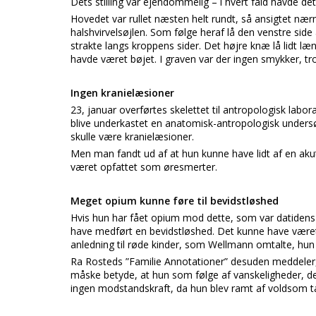
Dets stilling var ejendommelig – i hvert fald havde det
Hovedet var rullet næsten helt rundt, så ansigtet næ
halshvirvelsøjlen. Som følge heraf lå den venstre sid
strakte langs kroppens sider. Det højre knæ lå lidt læng
havde været bøjet. I graven var der ingen smykker, tr
Ingen kranielæsioner
23, januar overførtes skelettet til antropologisk labo
blive underkastet en anatomisk-antropologisk undersøg
skulle være kranielæsioner.
Men man fandt ud af at hun kunne have lidt af en ak
været opfattet som øresmerter.
Meget opium kunne føre til bevidstløshed
Hvis hun har fået opium mod dette, som var datidens
have medført en bevidstløshed. Det kunne have være
anledning til røde kinder, som Wellmann omtalte, hun
Ra Rosteds ”Familie Annotationer” desuden meddeler, 
måske betyde, at hun som følge af vanskeligheder, 
ingen modstandskraft, da hun blev ramt af voldsom 