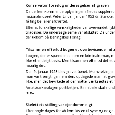
Konservator foreslog undersøgelser af graven
Da de fremkommende oplysninger således supplerede f
nationalmuseet Peter Linde i januar 1952 dr. Starcke, 
få ting be- eller afkræftet.
Efter at forskellige vanskeligheder var overvundet,
tilladelser. Da undersøgelserne var afsluttet. Da under
der udkom på Berlingskes Forlag.
Tilsammen efterlod bogen et overbevisende indt
I bogen, der er spændende som en kriminalroman, medd
ikke et endeligt bevis. Men tilsammen efterlod det et 
naturlig død.
Den 9, januar 1953 blev gravet åbnet. Murhvælvingen
man var trængt igennem den, opdagede man, at graven
ikke, men det bevirkede at der måtte iværksættes et 
Amatørarkæologen politibetjent Binneballe skulle unde
leret.
Skelettets stilling var ejendommeligt
Efter nogle dages forløb kom kisten til syne og nogle d