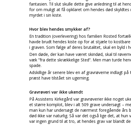
fantasien. Til slut skulle dette give anledning til at 
for om muligt at få opklaret om hendes død skyldtes 
myrdet i sin kiste.
Hvor blev hendes smykker af?
En tradition (overlevering) hos familien Rosted fortæl
havde brudt hendes kiste op for at stjæle to kostbar
i graven. Som følge af deres brutalitet, skal en byld i 
Den døde, der kan have været skindød, skal til røvern
væk ”fra dette skrækkelige Sted”. Men man turde hend
spade.
Adskillige år senere blev en af gravrøverne indlagt på 
præst have tilstået sin ugerning.
Gravrøveri var ikke ukendt
På Assistens Kirkegård var gravrøverier ikke noget u
et større komplot, blev i alt 509 grave undersøgt – me
man kun har undersøgt de nærmest foregående års b
død ikke var naturlig. Så var det også lige det, at h
var ingen grund til at tro, at hendes grav var blandt d