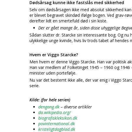
Dødsårsag kunne ikke fastslås med sikkerhed
Selv om dødsårsagen ikke med absolut sikkerhed kan f
er blevet begravet skindød ifølge bogen. Ved grav-rø
derefter lidt en smertefuld død i sin kiste.
Der er gået mange år, siden disse uhyggelige Begi
Sådan slutter dr. Starcke sin interessante bog. Og 
ulykkelige unge kvinde, hvis liv trods tabet af hendes m
Hvem er Viggo Starcke?
Men hvem er denne Viggo Starcke. Han var politisk ak
Han var medlem af Folketinget 1945 – 1960 og 1946 –
minister uden portefølje.
Nu var det bestemt ikke alle, der var enig i Viggo Sta
serie.
Kilde: (for hele serien)
dengang.dk
– diverse artikler
da.wikipedia.org/
biografiskleksikon.dk
povinternational.dk
kristeligtdagblad.dk