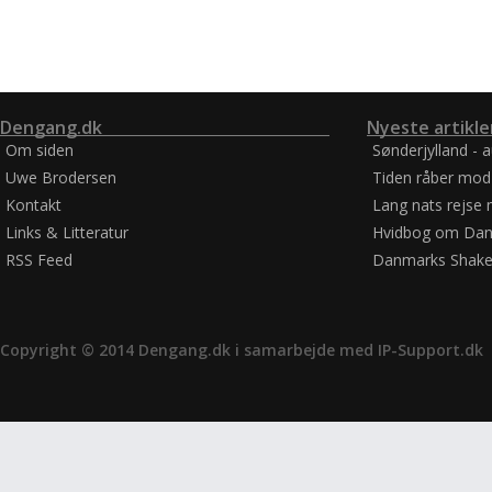
Dengang.dk
Nyeste artikle
Om siden
Sønderjylland - 
Uwe Brodersen
Tiden råber mod
Kontakt
Lang nats rejse 
Links & Litteratur
Hvidbog om Dan
RSS Feed
Danmarks Shake
Copyright © 2014 Dengang.dk i samarbejde med
IP-Support.dk