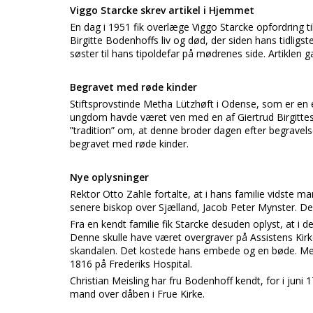
Viggo Starcke skrev artikel i Hjemmet
En dag i 1951 fik overlæge Viggo Starcke opfordring t
Birgitte Bodenhoffs liv og død, der siden hans tidli
søster til hans tipoldefar på mødrenes side. Artiklen 
Begravet med røde kinder
Stiftsprovstinde Metha Lützhøft i Odense, som er en
ungdom havde været ven med en af Giertrud Birgittes 
”tradition” om, at denne broder dagen efter begravels
begravet med røde kinder.
Nye oplysninger
Rektor Otto Zahle fortalte, at i hans familie vidste m
senere biskop over Sjælland, Jacob Peter Mynster. 
Fra en kendt familie fik Starcke desuden oplyst, at i
Denne skulle have været overgraver på Assistens Kirke
skandalen. Det kostede hans embede og en bøde. Men
1816 på Frederiks Hospital.
Christian Meisling har fru Bodenhoff kendt, for i juni
mand over dåben i Frue Kirke.