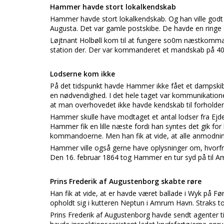
Hammer havde stort lokalkendskab
Hammer havde stort lokalkendskab. Og han ville godt
Augusta. Det var gamle postskibe. De havde en ringe d
Løjtnant Holbøll kom til at fungere so0m næstkommand
station der. Der var kommanderet et mandskab på 40
Lodserne kom ikke
På det tidspunkt havde Hammer ikke fået et dampskib 
en nødvendighed. I det hele taget var kommunikation
at man overhovedet ikke havde kendskab til forholdene 
Hammer skulle have modtaget et antal lodser fra Ejde
Hammer fik en lille næste fordi han syntes det gik fo
kommandoerne. Men han fik at vide, at alle anmodnin
Hammer ville også gerne have oplysninger om, hvorf
Den 16. februar 1864 tog Hammer en tur syd på til 
Prins Frederik af Augustenborg skabte røre
Han fik at vide, at er havde været ballade i Wyk på F
opholdt sig i kutteren Neptun i Amrum Havn. Straks t
Prins Frederik af Augustenborg havde sendt agenter ti