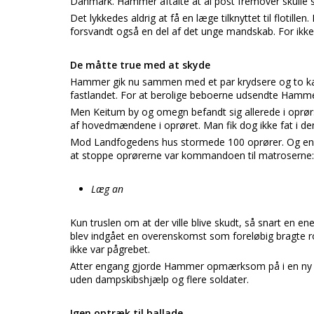
Danmark. Hammer aftalte at al post fremover skulle s
Det lykkedes aldrig at få en læge tilknyttet til flotil
forsvandt også en del af det unge mandskab. For ikke
De måtte true med at skyde
Hammer gik nu sammen med et par krydsere og to kanon
fastlandet. For at berolige beboerne udsendte Hamm
Men Keitum by og omegn befandt sig allerede i oprø
af hovedmændene i oprøret. Man fik dog ikke fat i de
Mod Landfogedens hus stormede 100 oprører. Og enhve
at stoppe oprørerne var kommandoen til matroserne:
Læg an
Kun truslen om at der ville blive skudt, så snart en e
blev indgået en overenskomst som foreløbig bragte
ikke var pågrebet.
Atter engang gjorde Hammer opmærksom på i en ny rap
uden dampskibshjælp og flere soldater.
Igen optræk til ballade