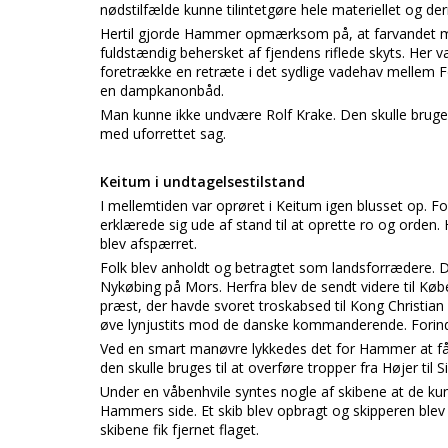
nødstilfælde kunne tilintetgøre hele materiellet og de
Hertil gjorde Hammer opmærksom på, at farvandet m
fuldstændig behersket af fjendens riflede skyts. Her
foretrække en retræte i det sydlige vadehav mellem 
en dampkanonbåd.
Man kunne ikke undvære Rolf Krake. Den skulle bruges
med uforrettet sag.
Keitum i undtagelsestilstand
I mellemtiden var oprøret i Keitum igen blusset op. F
erklærede sig ude af stand til at oprette ro og orden
blev afspærret.
Folk blev anholdt og betragtet som landsforrædere. D
Nykøbing på Mors. Herfra blev de sendt videre til Køb
præst, der havde svoret troskabsed til Kong Christian
øve lynjustits mod de danske kommanderende. Forinde
Ved en smart manøvre lykkedes det for Hammer at få 
den skulle bruges til at overføre tropper fra Højer til Si
Under en våbenhvile syntes nogle af skibene at de kunn
Hammers side. Et skib blev opbragt og skipperen ble
skibene fik fjernet flaget.