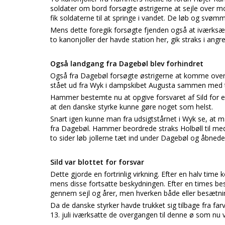
soldater om bord forsøgte østrigerne at sejle over m
fik soldaterne til at springe i vandet. De løb og svø
Mens dette foregik forsøgte fjenden også at iværksætt
to kanonjoller der havde station her, gik straks i angr
Også landgang fra Dagebøl blev forhindret
Også fra Dagebøl forsøgte østrigerne at komme over.
stået ud fra Wyk i dampskibet Augusta sammen med to
Hammer bestemte nu at opgive forsvaret af Sild for 
at den danske styrke kunne gøre noget som helst.
Snart igen kunne man fra udsigtstårnet i Wyk se, at m
fra Dagebøl. Hammer beordrede straks Holbøll til me
to sider løb jollerne tæt ind under Dagebøl og åbnede p
Sild var blottet for forsvar
Dette gjorde en fortrinlig virkning. Efter en halv time ko
mens disse fortsatte beskydningen. Efter en times be
gennem sejl og årer, men hverken både eller besætni
Da de danske styrker havde trukket sig tilbage fra far
13. juli iværksatte de overgangen til denne ø som nu va