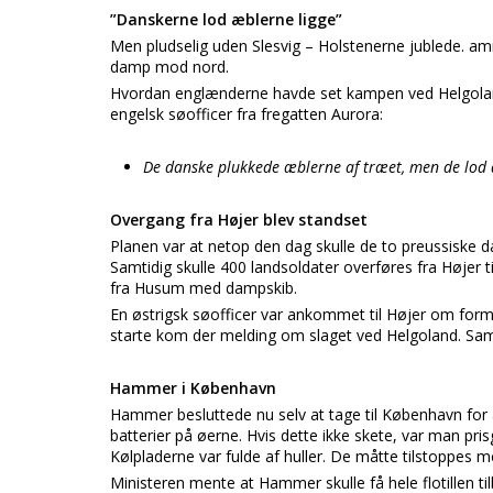
”Danskerne lod æblerne ligge”
Men pludselig uden Slesvig – Holstenerne jublede. am
damp mod nord.
Hvordan englænderne havde set kampen ved Helgoland
engelsk søofficer fra fregatten Aurora:
De danske plukkede æblerne af træet, men de lod d
Overgang fra Højer blev standset
Planen var at netop den dag skulle de to preussiske 
Samtidig skulle 400 landsoldater overføres fra Højer t
fra Husum med dampskib.
En østrigsk søofficer var ankommet til Højer om form
starte kom der melding om slaget ved Helgoland. Samt
Hammer i København
Hammer besluttede nu selv at tage til København for a
batterier på øerne. Hvis dette ikke skete, var man pri
Kølpladerne var fulde af huller. De måtte tilstoppes m
Ministeren mente at Hammer skulle få hele flotillen ti