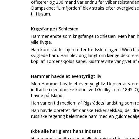
officerer og 236 mand var endnu før våbenstilstanden 
Dampskibet ”Limfjorden” blev straks efter overgivelse
til Husum.
Krigsfange i Schlesien
Hammer endte som krigsfange i Schlesien. Men han ha
ville flygte.
Han kom skuffet hjem efter fredsslutningen i Wien til
svigtede ham. Han blev dog langt om længe dekore
kopi af Tordenskjolds sabel. Sidstnævnte var givet a
Hammer havde et eventyrligt liv
Men Hammer havde et eventyrligt liv. Udover at være m
indfødte i den danske koloni ved Guldkysten i 1845. Og 
havne på Island.
Han var en tid medlem af Rigsrådets landsting som r
Han havde oprettet det danske Fiskeriselskab, der dr
russiske regering belønnede ham med en guldmedalje. 
Ikke alle har glemt hans indsats
Hammer var godt sur over alle de misforståelser og