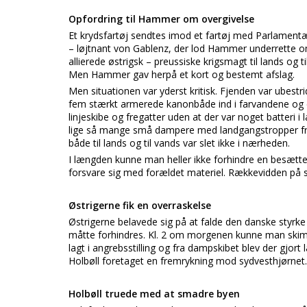
Opfordring til Hammer om overgivelse
Et krydsfartøj sendtes imod et fartøj med Parlament
– løjtnant von Gablenz, der lod Hammer underrette om
allierede østrigsk – preussiske krigsmagt til lands og 
Men Hammer gav herpå et kort og bestemt afslag.
Men situationen var yderst kritisk. Fjenden var ubest
fem stærkt armerede kanonbåde ind i farvandene og 
linjeskibe og fregatter uden at der var noget batteri
lige så mange små dampere med landgangstropper fr
både til lands og til vands var slet ikke i nærheden.
I længden kunne man heller ikke forhindre en besættelse
forsvare sig med forældet materiel. Rækkevidden på s
Østrigerne fik en overraskelse
Østrigerne belavede sig på at falde den danske styrke
måtte forhindres. Kl. 2 om morgenen kunne man skimte
lagt i angrebsstilling og fra dampskibet blev der gj
Holbøll foretaget en fremrykning mod sydvesthjørnet.
Holbøll truede med at smadre byen