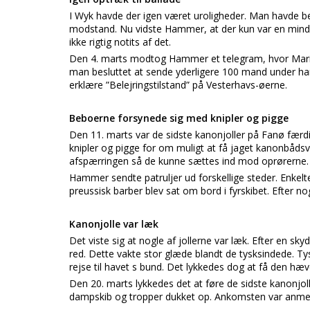
I Wyk havde der igen været uroligheder. Man havde bes
modstand. Nu vidste Hammer, at der kun var en mindr
ikke rigtig notits af det.
Den 4. marts modtog Hammer et telegram, hvor Mari
man besluttet at sende yderligere 100 mand under h
erklære ”Belejringstilstand” på Vesterhavs-øerne.
Beboerne forsynede sig med knipler og pigge
Den 11. marts var de sidste kanonjoller på Fanø fær
knipler og pigge for om muligt at få jaget kanonbådsv
afspærringen så de kunne sættes ind mod oprørerne.
Hammer sendte patruljer ud forskellige steder. Enkelte
preussisk barber blev sat om bord i fyrskibet. Efter n
Kanonjolle var læk
Det viste sig at nogle af jollerne var læk. Efter en 
red. Dette vakte stor glæde blandt de tysksindede. Ty
rejse til havet s bund. Det lykkedes dog at få den hæve
Den 20. marts lykkedes det at føre de sidste kanonjoll
dampskib og tropper dukket op. Ankomsten var anmeld