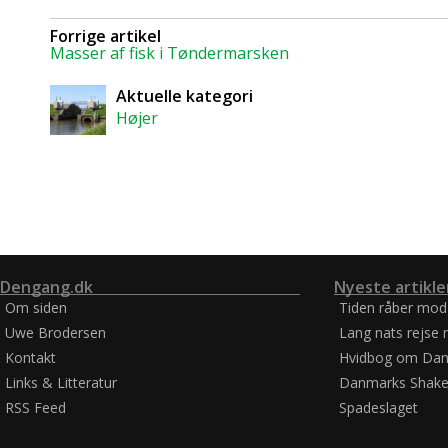
Forrige artikel
Masser af fisk i Tøndermarsken
Aktuelle kategori
Højer
Dengang.dk
Nyeste artikle
Om siden
Tiden råber mod
Uwe Brodersen
Lang nats rejse 
Kontakt
Hvidbog om Dan
Links & Litteratur
Danmarks Shake
RSS Feed
Spadeslaget