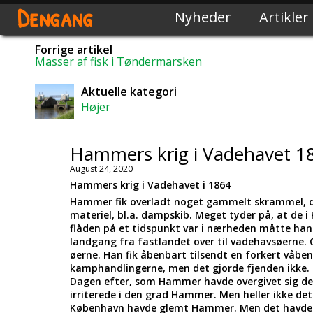
Dengang
Nyheder
Artikler
Forrige artikel
Masser af fisk i Tøndermarsken
Aktuelle kategori
Højer
Hammers krig i Vadehavet 1
August 24, 2020
Hammers krig i Vadehavet i 1864
Hammer fik overladt noget gammelt skrammel, d
materiel, bl.a. dampskib. Meget tyder på, at de i 
flåden på et tidspunkt var i nærheden måtte h
landgang fra fastlandet over til vadehavsøerne
øerne. Han fik åbenbart tilsendt en forkert våb
kamphandlingerne, men det gjorde fjenden ikke. S
Dagen efter, som Hammer havde overgivet sig den 
irriterede i den grad Hammer. Men heller ikke de
København havde glemt Hammer. Men det havde de