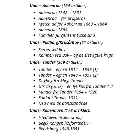
Under Aabenraa (154 artikler):
Aabenraa 1848 – 1851
Aabenraa – før prøjserne
Kysten ud for Aabenraa 1863 – 1864
Aabenraa 1864
Familien Jürgensens tyske sind
Under Padborg/Kruså/Bov (61 artikler):
Sejren ved Bov
Kampen ved Bov – og de slesvigske krige
Under Tønder (269 artikler):
Tønder – egnen 1814 – 1848 (1)
Tønder – egnen 1848 – 1851 (2)
Dagbog fra Møgeltønder
Ulrich (Ulrik) – en fysikus fra Tønder 1-2
Minder fra Tønder 1864 – 1920
Soldat i Tønder 1851
Ned med de dansksindede
Under København (178 artikler):
Istedløven brøler stadig
Begik Kongen højforræderi?
Rendsborg 1848-1851