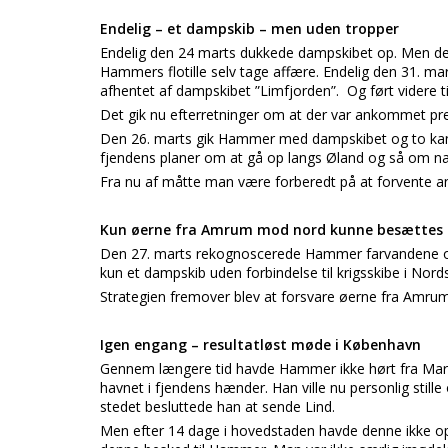
Endelig – et dampskib – men uden tropper
Endelig den 24 marts dukkede dampskibet op. Men der
Hammers flotille selv tage affære. Endelig den 31. ma
afhentet af dampskibet ”Limfjorden”. Og ført videre ti
Det gik nu efterretninger om at der var ankommet preu
Den 26. marts gik Hammer med dampskibet og to kan
fjendens planer om at gå op langs Øland og så om na
Fra nu af måtte man være forberedt på at forvente an
Kun øerne fra Amrum mod nord kunne besættes
Den 27. marts rekognoscerede Hammer farvandene o
kun et dampskib uden forbindelse til krigsskibe i Nordsø
Strategien fremover blev at forsvare øerne fra Amru
Igen engang – resultatløst møde i København
Gennem længere tid havde Hammer ikke hørt fra Marin
havnet i fjendens hænder. Han ville nu personlig still
stedet besluttede han at sende Lind.
Men efter 14 dage i hovedstaden havde denne ikke o