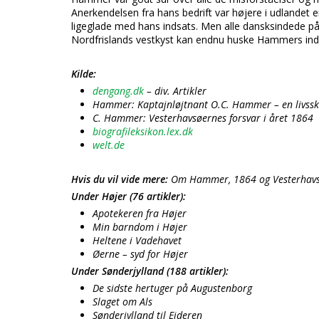
Anerkendelsen fra hans bedrift var højere i udlande
ligeglade med hans indsats. Men alle dansksindede p
Nordfrislands vestkyst kan endnu huske Hammers ind
Kilde:
dengang.dk
– div. Artikler
Hammer: Kaptajnløjtnant O.C. Hammer – en livssk
C. Hammer: Vesterhavsøernes forsvar i året 1864
biografileksikon.lex.dk
welt.de
Hvis du vil vide mere:
Om Hammer, 1864 og Vesterhavs
Under Højer (76 artikler):
Apotekeren fra Højer
Min barndom i Højer
Heltene i Vadehavet
Øerne – syd for Højer
Under Sønderjylland (188 artikler):
De sidste hertuger på Augustenborg
Slaget om Als
Sønderjylland til Ejderen