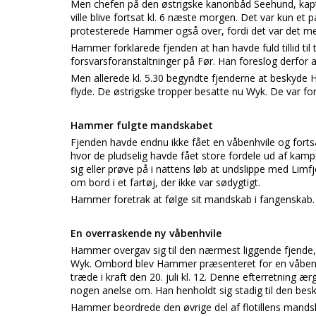
Men chefen på den østrigske kanonbåd Seehund, kap
ville blive fortsat kl. 6 næste morgen. Det var kun et
protesterede Hammer også over, fordi det var det mes
Hammer forklarede fjenden at han havde fuld tillid til
forsvarsforanstaltninger på Før. Han foreslog derfor at
Men allerede kl. 5.30 begyndte fjenderne at beskyde Ha
flyde. De østrigske tropper besatte nu Wyk. De var for
Hammer fulgte mandskabet
Fjenden havde endnu ikke fået en våbenhvile og fortsat
hvor de pludselig havde fået store fordele ud af ka
sig eller prøve på i nattens løb at undslippe med Lim
om bord i et fartøj, der ikke var sødygtigt.
Hammer foretrak at følge sit mandskab i fangenskab. 
En overraskende ny våbenhvile
Hammer overgav sig til den nærmest liggende fjende, k
Wyk. Ombord blev Hammer præsenteret for en våbenhv
træde i kraft den 20. juli kl. 12. Denne efterretnin
nogen anelse om. Han henholdt sig stadig til den be
Hammer beordrede den øvrige del af flotillens mandska