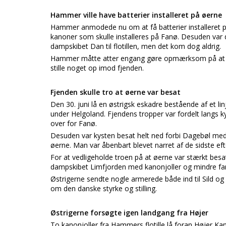
Hammer ville have batterier installeret på øerne
Hammer anmodede nu om at få batterier installeret på 
kanoner som skulle installeres på Fanø. Desuden var 
dampskibet Dan til flotillen, men det kom dog aldrig.
Hammer måtte atter engang gøre opmærksom på at Fan
stille noget op imod fjenden.
Fjenden skulle tro at øerne var besat
Den 30. juni lå en østrigsk eskadre bestående af et li
under Helgoland. Fjendens tropper var fordelt langs k
over for Fanø.
Desuden var kysten besat helt ned forbi Dagebøl med s
øerne. Man var åbenbart blevet narret af de sidste eft
For at vedligeholde troen på at øerne var stærkt besat,
dampskibet Limfjorden med kanonjoller og mindre far
Østrigerne sendte nogle armerede både ind til Sild 
om den danske styrke og stilling.
Østrigerne forsøgte igen landgang fra Højer
To kanonjoller fra Hammers flotille lå foran Højer Kan