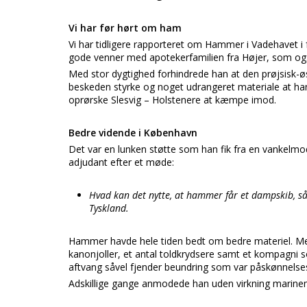
Vi har før hørt om ham
Vi har tidligere rapporteret om Hammer i Vadehavet i
gode venner med apotekerfamilien fra Højer, som o
Med stor dygtighed forhindrede han at den prøjsisk-ø
beskeden styrke og noget udrangeret materiale at ha
oprørske Slesvig – Holstenere at kæmpe imod.
Bedre vidende i København
Det var en lunken støtte som han fik fra en vankelmo
adjudant efter et møde:
Hvad kan det nytte, at hammer får et dampskib, så 
Tyskland.
Hammer havde hele tiden bedt om bedre materiel. M
kanonjoller, et antal toldkrydsere samt et kompagn
aftvang såvel fjender beundring som var påskønnelse
Adskillige gange anmodede han uden virkning marinem