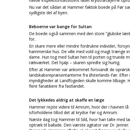
havde inspektionsassistent ladet krydsfartøjerne opru
Nu var det sådan at Hammer faktisk boede på Før sa
sydligste del af byen.
Beboerne var bange for Sultan
De boede også sammen med den store ”glubske lænke
for.
En skare mere eller mindre fordrukne individer, for
hammerske hus. De ville med vold og magt trænge ind
dame. Hun tog med Sultan hen til porten og truede me
rækværket. Det hjalp – skaren spredte sig hurtig.
Efter at Hammer var ankommet forsvandt de oprørs
landskabsrepræsentanterne fra Østerlands-Før. Efter
myndigheder at Landfogeden skulle komme tilbage. H
flere fanatikere fra fastlandet.
Det lykkedes aldrig at skaffe en læge
Hammer rejste videre til Amrum, hvor der i havnen lå 
isforholdene tillod det at krydse Før og Amrum.
Næste dag tog Hammer til Sild, hvor han talte med la
optræk til ballade. Den værste agitator var Dr. Jenner