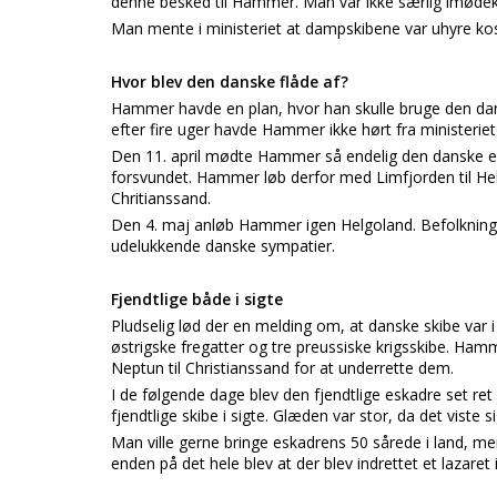
denne besked til Hammer. Man var ikke særlig imød
Man mente i ministeriet at dampskibene var uhyre ko
Hvor blev den danske flåde af?
Hammer havde en plan, hvor han skulle bruge den dan
efter fire uger havde Hammer ikke hørt fra ministerie
Den 11. april mødte Hammer så endelig den danske esk
forsvundet. Hammer løb derfor med Limfjorden til Helg
Chritianssand.
Den 4. maj anløb Hammer igen Helgoland. Befolkninge
udelukkende danske sympatier.
Fjendtlige både i sigte
Pludselig lød der en melding om, at danske skibe var i 
østrigske fregatter og tre preussiske krigsskibe. Ham
Neptun til Christianssand for at underrette dem.
I de følgende dage blev den fjendtlige eskadre set ret
fjendtlige skibe i sigte. Glæden var stor, da det viste 
Man ville gerne bringe eskadrens 50 sårede i land, me
enden på det hele blev at der blev indrettet et lazaret 