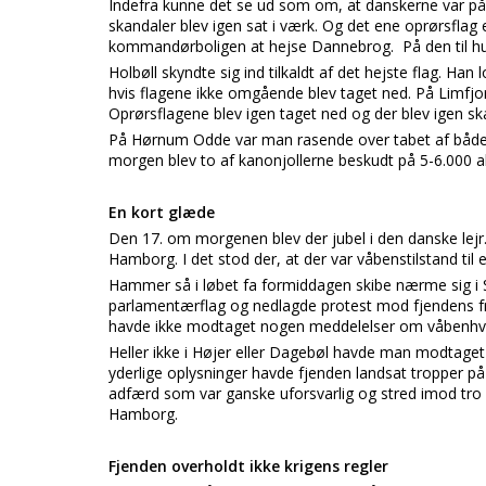
Indefra kunne det se ud som om, at danskerne var på 
skandaler blev igen sat i værk. Og det ene oprørsflag e
kommandørboligen at hejse Dannebrog. På den til hu
Holbøll skyndte sig ind tilkaldt af det hejste flag. Han
hvis flagene ikke omgående blev taget ned. På Limfj
Oprørsflagene blev igen taget ned og der blev igen sk
På Hørnum Odde var man rasende over tabet af både.
morgen blev to af kanonjollerne beskudt på 5-6.000 a
En kort glæde
Den 17. om morgenen blev der jubel i den danske lej
Hamborg. I det stod der, at der var våbenstilstand t
Hammer så i løbet fa formiddagen skibe nærme sig i S
parlamentærflag og nedlagde protest mod fjendens f
havde ikke modtaget nogen meddelelser om våbenhvi
Heller ikke i Højer eller Dagebøl havde man modtage
yderlige oplysninger havde fjenden landsat tropper p
adfærd som var ganske uforsvarlig og stred imod tro
Hamborg.
Fjenden overholdt ikke krigens regler