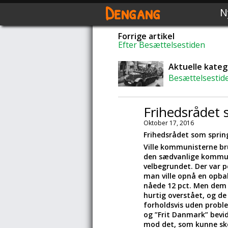
Dengang
N
Forrige artikel
Efter Besættelsestiden
Aktuelle kateg
Besættelsestid
Frihedsrådet
Oktober 17, 2016
Frihedsrådet som spri
Ville kommunisterne bru
den sædvanlige kommuni
velbegrundet. Der var pe
man ville opnå en opba
nåede 12 pct. Men dem 
hurtig overstået, og de
forholdsvis uden probl
og ”Frit Danmark” bevid
mod det, som kunne sk