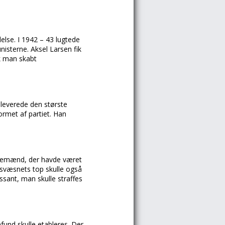
lse. I 1942 – 43 lugtede
isterne. Aksel Larsen fik
k man skabt
leverede den største
ormet af partiet. Han
estemænd, der havde været
titsvæsnets top skulle også
sant, man skulle straffes
und skulle etableres. Der