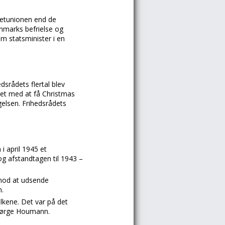
jetunionen end de
anmarks befrielse og
m statsminister i en
dsrådets flertal blev
det med at få Christmas
elsen. Frihedsrådets
i april 1945 et
g afstandtagen til 1943 –
 mod at udsende
m.
lkene. Det var på det
 Børge Houmann.