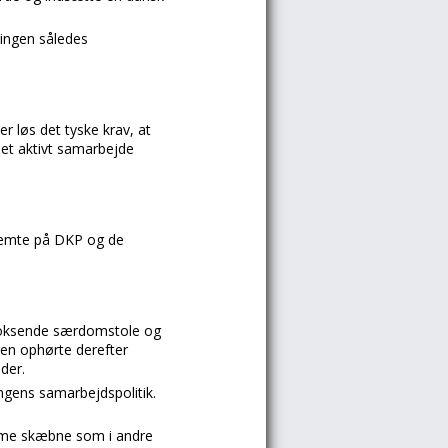
ringen således
r løs det tyske krav, at
 et aktivt samarbejde
stemte på DKP og de
 voksende særdomstole og
gen ophørte derefter
der.
ingens samarbejdspolitik.
amme skæbne som i andre