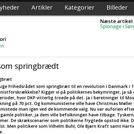
yheder
Artikler
Kategorier
Billeder
Næste artikel
Spionage i Søn
ori
en
 som springbrædt
ngbræt
ge Frihedsrådet som springbræt til en revolution i Danmark i 19
stforskrækkelse? Kigger vi på politikernes bekymringer, ja så
rioder, hvor DKP vitterlig troede på det. Ja i beretninger til Mo
kning på 70 pct. Og kommunisterne ville have Christmas Møller
mistede man igen ved de kommende valg. Nu var euforien efter 
 gamle politiker, ja dem ville befolkningen have tilbage. Tyskern
emer. De skrækscenarier som politikerne frygtede opstod ikke. 
st. Men politikere som Vilhelm Buhl, Ole Bjørn Kraft samt Hartv
e.