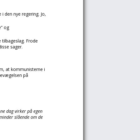
i den nye regering. Jo,
e” og
tilbageslag. Frode
disse sager.
om, at kommunisterne i
sbevægelsen på
nne dag virker på egen
g minder slående om de