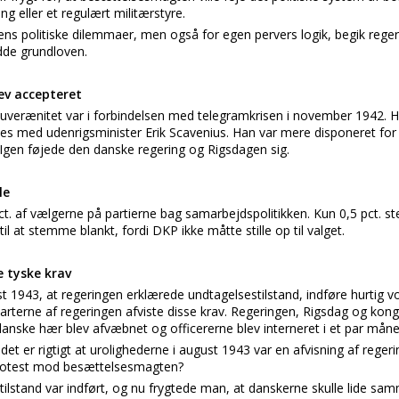
ng eller et regulært militærstyre.
ens politiske dilemmaer, men også for egen pervers logik, begik rege
dde grundloven.
ev accepteret
suverænitet var i forbindelsen med telegramkrisen i november 1942. He
ftes med udenrigsminister Erik Scavenius. Han var mere disponeret for
Igen føjede den danske regering og Rigsdagen sig.
le
ct. af vælgerne på partierne bag samarbejdspolitikken. Kun 0,5 pct. 
til at stemme blankt, fordi DKP ikke måtte stille op til valget.
e tyske krav
t 1943, at regeringen erklærede undtagelsestilstand, indføre hurtig
arterne af regeringen afviste disse krav. Regeringen, Rigsdag og kon
danske hær blev afvæbnet og officererne blev interneret i et par måne
et er rigtigt at urolighederne i august 1943 var en afvisning af reger
protest mod besættelsesmagten?
tilstand var indført, og nu frygtede man, at danskerne skulle lide s