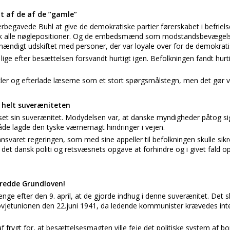
t af de af de ”gamle”
rbegavede Buhl at give de demokratiske partier førerskabet i befriel
fik alle nøglepositioner. Og de embedsmænd som modstandsbevægelse
hændigt udskiftet med personer, der var loyale over for de demokratis
ige efter besættelsen forsvandt hurtigt igen. Befolkningen fandt hurtig
ikler og efterlade læserne som et stort spørgsmålstegn, men det gør vi
 helt suveræniteten
et sin suverænitet. Modydelsen var, at danske myndigheder påtog sig 
de lagde den tyske værnemagt hindringer i vejen.
ansvaret regeringen, som med sine appeller til befolkningen skulle sik
var det dansk politi og retsvæsnets opgave at forhindre og i givet fal
 redde Grundloven!
nge efter den 9. april, at de gjorde indhug i denne suverænitet. Det 
jetunionen den 22.juni 1941, da ledende kommunister krævedes inte
f frygt for, at besættelsesmagten ville feje det politiske system af 