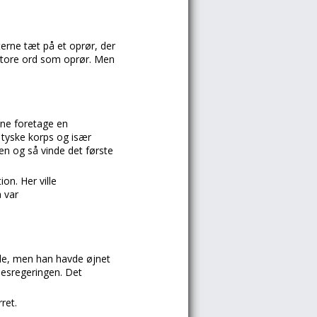
erne tæt på et oprør, der
store ord som oprør. Men
nne foretage en
 tyske korps og især
en og så vinde det første
on. Her ville
 var
ale, men han havde øjnet
sesregeringen. Det
ret.