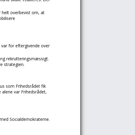
r helt overbevist om, at
bilisere
ar for eftergivende over
ing rekrutteringsmæssigt.
e strategien.
tus som Frihedsrådet fik
 alene var Frihedsrådet,
 med Socialdemokraterne.