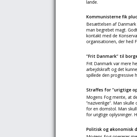
lande.
Kommunisterne fik pluds
Besættelsen af Danmark v
man begrebet magt. Godt n
kontakt med de Konserva
organisationen, der hed 
”Frit Danmark” til borg
Frit Danmark var mere h
arbejdskraft og det kunne
spillede den progressive 
Straffes for ”urigtige o
Mogens Fog mente, at der
”nazivenlige”. Man skulle 
for en domstol. Man skull
for urigtige oplysninger.
Politisk og økonomisk 
Mogens Fog opererer med 