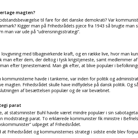
vertage magten?
odstandsbevægelse til fare for det danske demokrati? Var kommunist
Danmark? Kigger man på Frihedsrådets pjece fra 1943 så brugte man 
som man var ude på ”udrensningsstrategi”.
e lovgivning med tilbagevirkende kraft, og en række live, hvor man ku
gik man efter dem, der deltog i tysk krigstjeneste, samt medlemmer af
an efter tjenestemænd. Man gik efter, at blive populær i befolkning
kommunisterne havde i tankerne, var inden for politik og administrati
magten. Frihedsrådet skulle have indflydelse på dansk politik. Og så
lutningen af besættelsen populær og de var bevæbnet.
tegi parat
, at statsminister Buhl havde været mindre populær i sin sabotaget
n modstrategi parat. To erklærede kommunister fik ministre i Befriel
bskommunister” udpeget af Frihedsrådet.
 at Frihedsrådet og kommunisternes strategi i sidste ende blev forpur