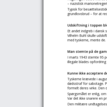
– nazistisk marionetregeri
Typisk for besættelsestid
grundlovsbrud – for at re
Udskiftning i toppen bl
Et andet indgreb i dansk 
Vilhelm Buhl skulle udski
med tyskerne, mente de. 
Man stemte på de gam
I marts 1943 stemte 95 p
illegale blades opfordring 
Kunne ikke acceptere d
Tyskerne krævede i augus
dødsstraf for sabotage. P
formelt deres virke. Den 
Spørgsmålet er enlig, om d
Var det ikke snarere en 
Den militære undtagelses