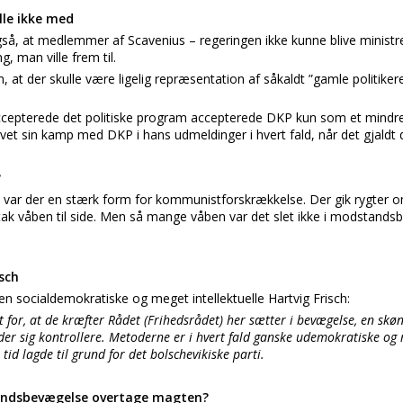
lle ikke med
å, at medlemmer af Scavenius – regeringen ikke kunne blive ministre 
, man ville frem til.
 at der skulle være ligelig repræsentation af såkaldt ”gamle politiker
ccepterede det politiske program accepterede DKP kun som et mindre 
et sin kamp med DKP i hans udmeldinger i hvert fald, når det gjaldt 
?
3 var der en stærk form for kommunistforskrækkelse. Der gik rygter 
 våben til side. Men så mange våben var det slet ikke i modstand
isch
n socialdemokratiske og meget intellektuelle Hartvig Frisch:
gt for, at de kræfter Rådet (Frihedsrådet) her sætter i bevægelse, en skø
der sig kontrollere. Metoderne er i hvert fald ganske udemokratiske o
 tid lagde til grund for det bolschevikiske parti.
andsbevægelse overtage magten?