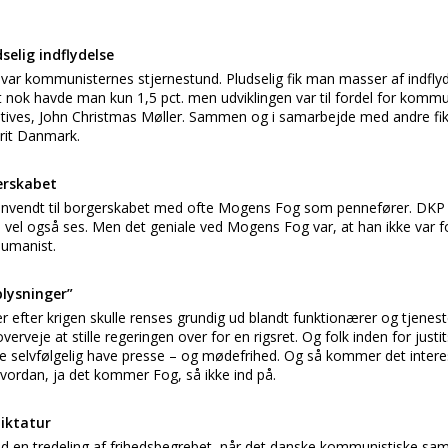
elig indflydelse
ar kommunisternes stjernestund. Pludselig fik man masser af indflyde
ok havde man kun 1,5 pct. men udviklingen var til fordel for kommun
tives, John Christmas Møller. Sammen og i samarbejde med andre fi
Frit Danmark.
erskabet
envendt til borgerskabet med ofte Mogens Fog som pennefører. DKP 
 vel også ses. Men det geniale ved Mogens Fog var, at han ikke var f
humanist.
plysninger”
 efter krigen skulle renses grundig ud blandt funktionærer og tjen
overveje at stille regeringen over for en rigsret. Og folk inden for jus
e selvfølgelig have presse – og mødefrihed. Og så kommer det interes
 Hvordan, ja det kommer Fog, så ikke ind på.
diktatur
en tredeling af frihedsbegrebet, når det danske kommunistiske samf