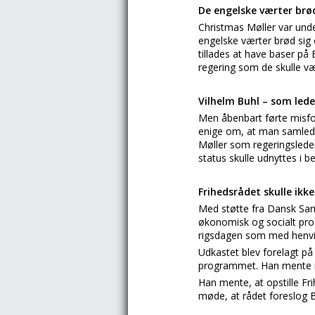
De engelske værter brø
Christmas Møller var und
engelske værter brød sig 
tillades at have baser p
regering som de skulle væ
Vilhelm Buhl – som lede
Men åbenbart førte misfors
enige om, at man samlede
Møller som regeringslede
status skulle udnyttes i b
Frihedsrådet skulle ikke
Med støtte fra Dansk Saml
økonomisk og socialt pro
rigsdagen som med henvis
Udkastet blev forelagt p
programmet. Han mente ik
Han mente, at opstille Fr
møde, at rådet foreslog 