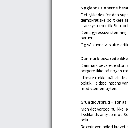
Nøglepositionerne besa
Det lykkedes for den supe
demokratiske politikere 
statssystemet fik Buhl be
Den aggressive stemning l
partier.
Og så kunne vi slutte art
Danmark bevarede ikke
Danmark bevarede stort s
borgere ikke på nogen må
I første række påhvilede 
politik. I sidste instans 
mod værnemagten.
Grundlovsbrud – for at
Men det varede nu ikke læ
Tysklands angreb mod Sov
politi.
Regeringen adlød kravet a