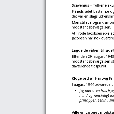
Scavenius – folkene sku
Frihedsrådet bestemte ogs
det var en slags udrensning
Man stillede også krav om,
modstandsbevægelsen.
At Frode Jacobsen ikke a
Jacobsen har nok overdrev
Lagde de våben til side
Efter den 29. august 194
modstandsbevægelsen stak
daværende tidspunkt.
Kloge ord af Hartvig Fr
I august 1944 advarede de
Jeg nærer en hvis fry
hånd og vanskeligt la
principper, Lenin i sin
Ville en væbnet modst