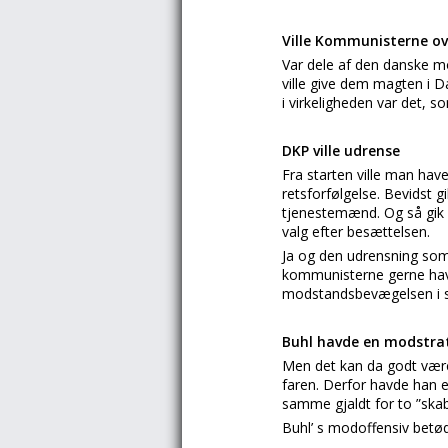
Ville Kommunisterne o
Var dele af den danske m
ville give dem magten i 
i virkeligheden var det, 
DKP ville udrense
Fra starten ville man hav
retsforfølgelse. Bevidst 
tjenestemænd. Og så gik m
valg efter besættelsen.
Ja og den udrensning som 
kommunisterne gerne have 
modstandsbevægelsen i s
Buhl havde en modstra
Men det kan da godt være
faren. Derfor havde han e
samme gjaldt for to ”ska
Buhl’ s modoffensiv betød