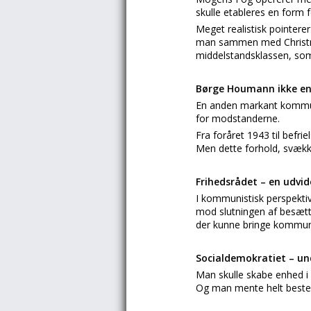
skulle etableres en form f
Meget realistisk pointerer
man sammen med Christmas
middelstandsklassen, som 
Børge Houmann ikke en
En anden markant kommuni
for modstanderne.
Fra foråret 1943 til bef
Men dette forhold, svække
Frihedsrådet – en udvid
I kommunistisk perspektiv
mod slutningen af besætt
der kunne bringe kommuni
Socialdemokratiet – un
Man skulle skabe enhed 
Og man mente helt beste