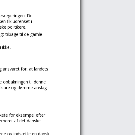
sesregeringen. De
n fik udrenset i
ke politikere.
t tilbage til de gamle
 ikke,
ansvaret for, at landets
re opbakningen til denne
d opklare og dømme anslag
skete for eksempel efter
rneret af det danske
borde og indsætte en dansk