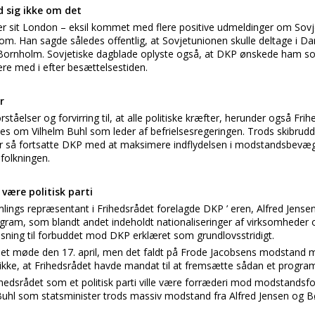
d sig ikke om det
er sit London – eksil kommet med flere positive udmeldinger om Sov
om. Han sagde således offentlig, at Sovjetunionen skulle deltage i D
å Bornholm. Sovjetiske dagblade oplyste også, at DKP ønskede ham so
re med i efter besættelsestiden.
r
tåelser og forvirring til, at alle politiske kræfter, herunder også Frihe
s om Vilhelm Buhl som leder af befrielsesregeringen. Trods skibrud
r så fortsatte DKP med at maksimere indflydelsen i modstandsbevæg
efolkningen.
 være politisk parti
ings repræsentant i Frihedsrådet forelagde DKP ’ eren, Alfred Jensen 
gram, som blandt andet indeholdt nationaliseringer af virksomheder o
ning til forbuddet mod DKP erklæret som grundlovsstridigt.
å et møde den 17. april, men det faldt på Frode Jacobsens modstand
ke, at Frihedsrådet havde mandat til at fremsætte sådan et progra
ihedsrådet som et politisk parti ville være forræderi mod modstandsfo
Buhl som statsminister trods massiv modstand fra Alfred Jensen og