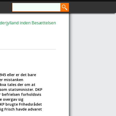
derjylland inden Besættelsen
45 eller er det bare
 er mistanken
skva tales der om at
 som statsminister. DKP
befrielsen forholdsvis
e overgav sig
DKP brugte Frihedsrådet
ig Frisch havde advaret