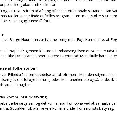
or politisk og økonomisk diktatur.
 Fog, at DKP’ s fremtid afhang af den internationale situation. Han va
 Møller kunne finde et fælles program. Christmas Møller skulle mo
DKP ikke rigtig kunne få fat i.
ig
st, Børge Houmann var ikke helt enig med Fog. Han mente, at Fog v
rielsen i maj 1945 gennemløb modstandsbevægelsen en voldsom udvikl
de ikke DKP’ s ambitioner snarere tværtimod. Man skulle bare juster
else af Folkefronten
 var Frihedsrådet en udvidelse af folkefronten. Med den stigende sta
elsen gav det forøgede muligheder. Man anerkendte også, at det ikke
sterne til magten.
der kommunistisk styring
i arbejderbevægelsen og det kunne man kun opnå ved at samarbejde
mt at Socialdemokraterne ville komme under kommunistisk styring.