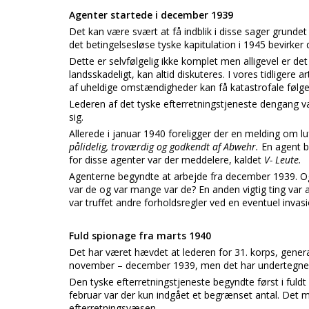
Agenter startede i december 1939
Det kan være svært at få indblik i disse sager grundet
det betingelsesløse tyske kapitulation i 1945 bevirker
Dette er selvfølgelig ikke komplet men alligevel er det 
landsskadeligt, kan altid diskuteres. I vores tidliger
af uheldige omstændigheder kan få katastrofale følge
Lederen af det tyske efterretningstjeneste dengang v
sig.
Allerede i januar 1940 foreligger der en melding om lu
pålidelig, troværdig og godkendt af Abwehr.
En agent b
for disse agenter var der meddelere, kaldet
V- Leute.
Agenterne begyndte at arbejde fra december 1939. Og
var de og var mange var de? En anden vigtig ting var
var truffet andre forholdsregler ved en eventuel invasi
Fuld spionage fra marts 1940
Det har været hævdet at lederen for 31. korps, gener
november – december 1939, men det har undertegnede
Den tyske efterretningstjeneste begyndte først i fuld
februar var der kun indgået et begrænset antal. Det 
efterretningsvæsen.