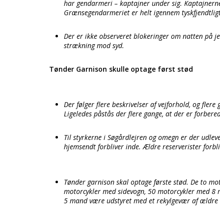
har gendarmeri – kaptajner under sig. Kaptajnerne
Grænsegendarmeriet er helt igennem tyskfjendtlig
Der er ikke observeret blokeringer om natten på 
strækning mod syd.
Tønder Garnison skulle optage først stød
Der følger flere beskrivelser af vejforhold, og fler
Ligeledes påstås der flere gange, at der er forbe
Til styrkerne i Søgårdlejren og omegn er der udlev
hjemsendt forbliver inde. Ældre reserverister forbli
Tønder garnison skal optage første stød. De to mo
motorcykler med sidevogn, 50 motorcykler med 8 mm
5 mand være udstyret med et rekylgevær af ældr