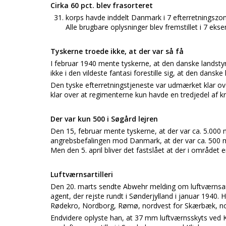
Cirka 60 pct. blev frasorteret
korps havde inddelt Danmark i 7 efterretningszoner
Alle brugbare oplysninger blev fremstillet i 7 eks
Tyskerne troede ikke, at der var så få
I februar 1940 mente tyskerne, at den danske landst
ikke i den vildeste fantasi forestille sig, at den dan
Den tyske efterretningstjeneste var udmærket klar o
klar over at regimenterne kun havde en tredjedel af kr
Der var kun 500 i Søgård lejren
Den 15, februar mente tyskerne, at der var ca. 5.000
angrebsbefalingen mod Danmark, at der var ca. 500 m
Men den 5. april bliver det fastslået at der i området e
Luftværnsartilleri
Den 20. marts sendte Abwehr melding om luftværnsartil
agent, der rejste rundt i Sønderjylland i januar 1940.
Rødekro, Nordborg, Rømø, nordvest for Skærbæk, nor
Endvidere oplyste han, at 37 mm luftværnsskyts ved Ko