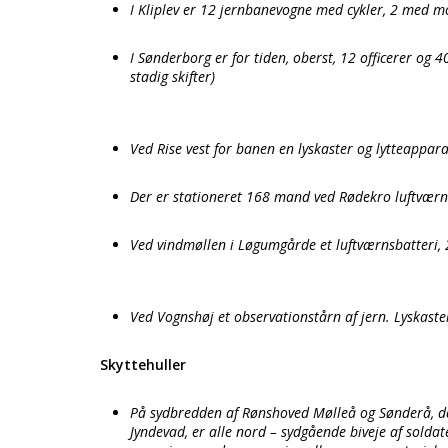
I Kliplev er 12 jernbanevogne med cykler, 2 med 
I Sønderborg er for tiden, oberst, 12 officerer og
stadig skifter)
Ved Rise vest for banen en lyskaster og lytteappara
Der er stationeret 168 mand ved Rødekro luftværn
Ved vindmøllen i Løgumgårde et luftværnsbatteri, 
Ved Vognshøj et observationstårn af jern. Lyskaste
Skyttehuller
På sydbredden af Rønshoved Mølleå og Sønderå, der
Jyndevad, er alle nord – sydgående biveje af soldat