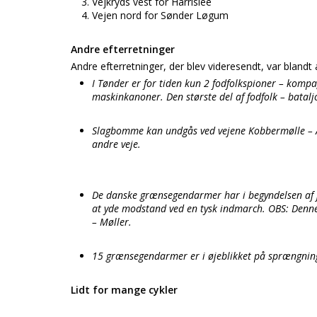
Vejkryds vest for Harrislee
Vejen nord for Sønder Løgum
Andre efterretninger
Andre efterretninger, der blev videresendt, var blandt
I Tønder er for tiden kun 2 fodfolkspioner – kompa
maskinkanoner. Den største del af fodfolk – bataljo
Slagbomme kan undgås ved vejene Kobbermølle – Å
andre veje.
De danske grænsegendarmer har i begyndelsen af j
at yde modstand ved en tysk indmarch. OBS: Denne o
– Møller.
15 grænsegendarmer er i øjeblikket på sprængni
Lidt for mange cykler