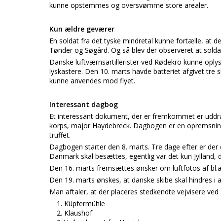
kunne opstemmes og oversvømme store arealer.
Kun ældre geværer
En soldat fra det tyske mindretal kunne fortælle, at de
Tønder og Søgård. Og så blev der observeret at sold
Danske luftværnsartillerister ved Rødekro kunne oplys
lyskastere. Den 10. marts havde batteriet afgivet tre sk
kunne anvendes mod flyet.
Interessant dagbog
Et interessant dokument, der er fremkommet er uddrag
korps, major Haydebreck. Dagbogen er en opremsning
truffet.
Dagbogen starter den 8. marts. Tre dage efter er der
Danmark skal besættes, egentlig var det kun Jylland, 
Den 16. marts fremsættes ønsker om luftfotos af bl.a
Den 19. marts ønskes, at danske skibe skal hindres i a
Man aftaler, at der placeres stedkendte vejvisere ved
Küpfermühle
Klaushof