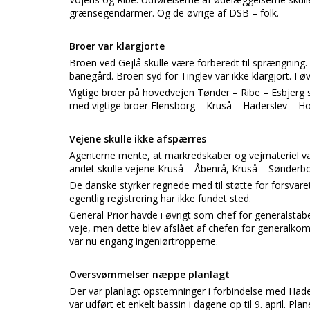
grænsegendarmer. Og de øvrige af DSB – folk.
Broer var klargjorte
Broen ved Gejlå skulle være forberedt til sprængning
banegård. Broen syd for Tinglev var ikke klargjort. I øv
Vigtige broer på hovedvejen Tønder – Ribe – Esbjerg
med vigtige broer Flensborg – Kruså – Haderslev – Ho
Vejene skulle ikke afspærres
Agenterne mente, at markredskaber og vejmateriel var
andet skulle vejene Kruså – Åbenrå, Kruså – Sønder
De danske styrker regnede med til støtte for forsvare
egentlig registrering har ikke fundet sted.
General Prior havde i øvrigt som chef for generalstab
veje, men dette blev afslået af chefen for generalkom
var nu engang ingeniørtropperne.
Oversvømmelser næppe planlagt
Der var planlagt opstemninger i forbindelse med Hader
var udført et enkelt bassin i dagene op til 9. april. Pl