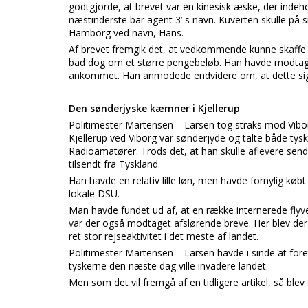
godtgjorde, at brevet var en kinesisk æske, der indeh
næstinderste bar agent 3’ s navn. Kuverten skulle på s
Hamborg ved navn, Hans.
Af brevet fremgik det, at vedkommende kunne skaffe 
bad dog om et større pengebeløb. Han havde modtaget
ankommet. Han anmodede endvidere om, at dette sig
Den sønderjyske kæmner i Kjellerup
Politimester Martensen – Larsen tog straks mod Vi
Kjellerup ved Viborg var sønderjyde og talte både t
Radioamatører. Trods det, at han skulle aflevere sende
tilsendt fra Tyskland.
Han havde en relativ lille løn, men havde fornylig kø
lokale DSU.
Man havde fundet ud af, at en række internerede flyver
var der også modtaget afslørende breve. Her blev de
ret stor rejseaktivitet i det meste af landet.
Politimester Martensen – Larsen havde i sinde at for
tyskerne den næste dag ville invadere landet.
Men som det vil fremgå af en tidligere artikel, så bl