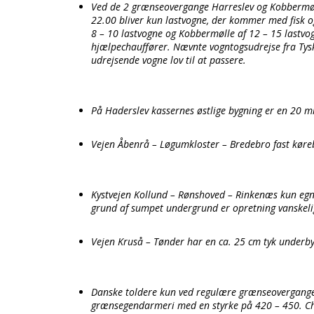
Ved de 2 grænseovergange Harreslev og Kobbermølle
22.00 bliver kun lastvogne, der kommer med fisk o
8 – 10 lastvogne og Kobbermølle af 12 – 15 lastvogn
hjælpechauffører. Nævnte vogntogsudrejse fra Tyskl
udrejsende vogne lov til at passere.
På Haderslev kassernes østlige bygning er en 20 m
Vejen Åbenrå – Løgumkloster – Bredebro fast køreb
Kystvejen Kollund – Rønshoved – Rinkenæs kun egnet
grund af sumpet undergrund er opretning vanskeli
Vejen Kruså – Tønder har en ca. 25 cm tyk underby
Danske toldere kun ved regulære grænseovergange, 
grænsegendarmeri med en styrke på 420 – 450. Ch