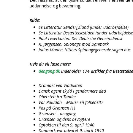
Det fastslås, at den tyske soldat i enhver henseende
uddannelse og bevæbning.
Kilde:
Se Litteratur Sønderjylland (under udarbejdelse)
Se Litteratur Besættelsestiden (under udarbejdelse
Paul Leverkuehn: Der Deutsche Geheimdienst
R. Jørgensen: Spionage mod Danmark
Julius Mader: Hitlers Spionagegenerale sagen aus
Hvis du vil læse mere:
dengang.dk
indeholder 174 artikler fra Besættels
Dramaet ved Viadukten
Dansk agent skyld i gendarmers død
Obersten fra Tønder
Var Paludan – Møller en folkehelt?
Pas på Grænsen (1)
Grænsen – dengang
Grænsen og dens bevogtere
Optakten til den 9. april 1940
Danmark var advaret 9. april 1940