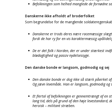
Befolkningen som helhed manglede de fornødne so
Danskerne ikke afholdt af broderfolket
Som begrundelse for de manglende soldateregenskabe
Danskerne er trods deres nære racemæssige slægts
fordi de har ry for en vis karaktermæssig upålidel
De er det folk i Norden, der er under stærkest indfl
blødagtighed og passiv nydelsessyge.
Den danske bonde er langsom, godmodig og sej
Den danske bonde er dog ikke så stærk påvirket af c
Og jævn levemåde. Han er langsom, godmodig og s
Et flertal af befolkningen er gennemtrængt af en st
lang tid, dels på grund af den høje levestandard, 
heroisk – militant stræben.