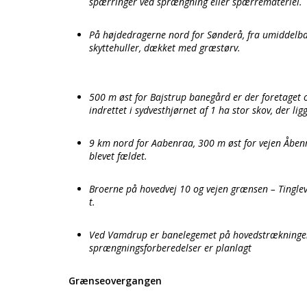
spærringer ved sprængning eller spærremateriel.
På højdedragerne nord for Sønderå, fra umiddelbart
skyttehuller, dækket med græstørv.
500 m øst for Bajstrup banegård er der foretaget
indrettet i sydvesthjørnet af 1 ha stor skov, der lig
9 km nord for Aabenraa, 300 m øst for vejen Åbenr
blevet fældet.
Broerne på hovedvej 10 og vejen grænsen – Tingle
t.
Ved Vamdrup er banelegemet på hovedstrækningen 
sprængningsforberedelser er planlagt
Grænseovergangen