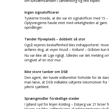
om luftværnsartilleri i Sønderborg og ved Kliplev.
Ingen signalofficerer
Tyskerne troede, at der var en signalofficer med 15 –
Oplysningerne havde intet med virkeligheden at gøre
opmålinger.
Tønder Flyveplads – dobbelt så stor
Også vejenes beskaffenhed blev indrapporteret. Hoved
anføres dog, at vejen Kruså – Kollund – Gråsten kun k
Nu var ikke alt Lige rigtigt. Således var det melding
omgivet af en stor mur.
Ikke store tanker om DSB
Den agent, der havde indberettet forholde for de da
man læse, at DSB indkøbte udtjente lokomotiver fra 
yderst sjældent.
Sprængmidler forskellige steder
I Jylland syd for linjen Kolding – Esbjerg var 21 broer
Vojens og Ribe. Udførelserne af ødelæggelserne skul