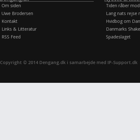
Om siden
Tiden råber mod
Uwe Brodersen
Lang nats rejse 
Kontakt
Hvidbog om Dan
Links & Litteratur
Danmarks Shake
RSS Feed
Spadeslaget
Copyright © 2014 Dengang.dk i samarbejde med
IP-Support.dk