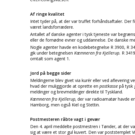
Af ringe kvalitet
Intet tyder på, at der var truffet forhåndsaftaler. Der f
været landsforrædere.
Antallet af danske agenter i tysk tjeneste var begræn
eller de fornødne evner og uddannelse. De danske med
Nogle agenter havde en kodebetegnelse R 3900, R 341
gik under betegnelsen
Kæmneren fra Kjellerup.
R 3419
omtalt som agent 1.
Jord på begge sider
Meldingerne blev givet via kurér eller ved aflevering 
hvad der muliggjorde at oprette en
postkasse
på tysk 
meldinger og brevmeldinger direkte til Tyskland.
Kæmneren fra Kjellerup,
der var radioamatør havde en 
Hamborg, men også Kiel og Stettin.
Postmesteren råbte vagt i gevær
Den 4. april meddelte postmestren i Tønder, at der va
sig at være et stor gul kuvert. Den var poststemplet