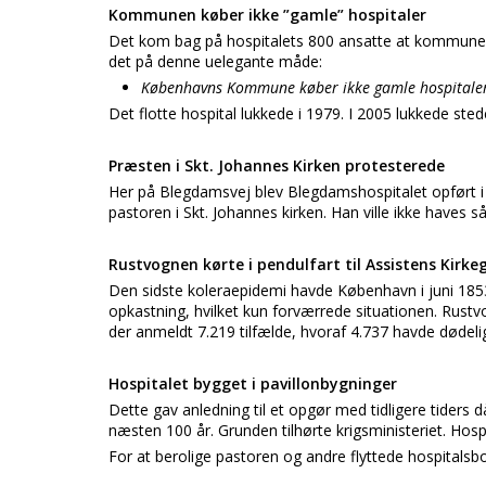
Kommunen køber ikke ”gamle” hospitaler
Det kom bag på hospitalets 800 ansatte at kommunen 
det på denne uelegante måde:
Københavns Kommune køber ikke gamle hospitaler, 
Det flotte hospital lukkede i 1979. I 2005 lukkede st
Præsten i Skt. Johannes Kirken protesterede
Her på Blegdamsvej blev Blegdamshospitalet opført i 1
pastoren i Skt. Johannes kirken. Han ville ikke haves s
Rustvognen kørte i pendulfart til Assistens Kirk
Den sidste koleraepidemi havde København i juni 1853
opkastning, hvilket kun forværrede situationen. Rustvo
der anmeldt 7.219 tilfælde, hvoraf 4.737 havde dødeli
Hospitalet bygget i pavillonbygninger
Dette gav anledning til et opgør med tidligere tiders 
næsten 100 år. Grunden tilhørte krigsministeriet. Hosp
For at berolige pastoren og andre flyttede hospitalsb