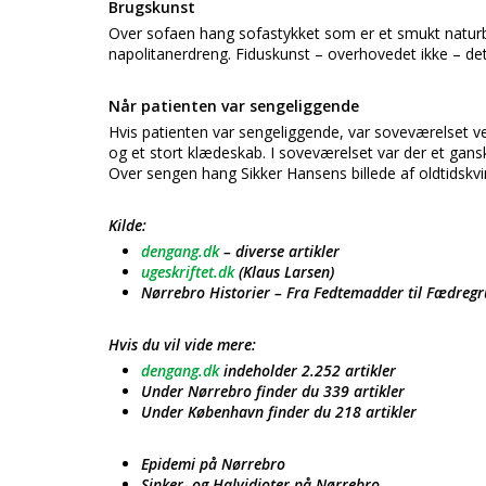
Brugskunst
Over sofaen hang sofastykket som er et smukt naturbi
napolitanerdreng. Fiduskunst – overhovedet ikke – det
Når patienten var sengeliggende
Hvis patienten var sengeliggende, var soveværelset v
og et stort klædeskab. I soveværelset var der et ganske
Over sengen hang Sikker Hansens billede af oldtidskvi
Kilde:
dengang.dk
– diverse artikler
ugeskriftet.dk
(Klaus Larsen)
Nørrebro Historier – Fra Fedtemadder til Fædregr
Hvis du vil vide mere:
dengang.dk
indeholder 2.252 artikler
Under Nørrebro finder du 339 artikler
Under København finder du 218 artikler
Epidemi på Nørrebro
Sinker- og Halvidioter på Nørrebro