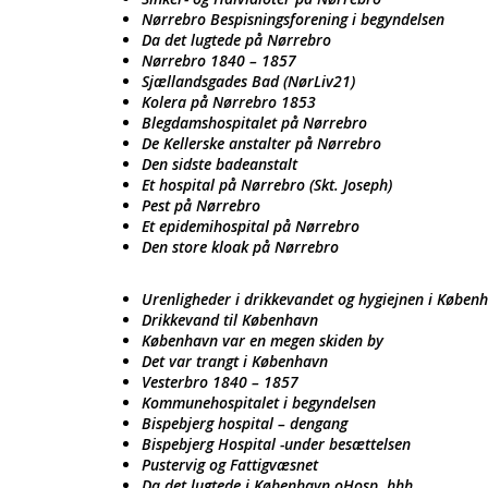
Nørrebro Bespisningsforening i begyndelsen
Da det lugtede på Nørrebro
Nørrebro 1840 – 1857
Sjællandsgades Bad (NørLiv21)
Kolera på Nørrebro 1853
Blegdamshospitalet på Nørrebro
De Kellerske anstalter på Nørrebro
Den sidste badeanstalt
Et hospital på Nørrebro (Skt. Joseph)
Pest på Nørrebro
Et epidemihospital på Nørrebro
Den store kloak på Nørrebro
Urenligheder i drikkevandet og hygiejnen i Køben
Drikkevand til København
København var en megen skiden by
Det var trangt i København
Vesterbro 1840 – 1857
Kommunehospitalet i begyndelsen
Bispebjerg hospital – dengang
Bispebjerg Hospital -under besættelsen
Pustervig og Fattigvæsnet
Da det lugtede i København oHosp hhh