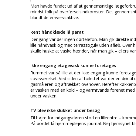
Man havde fundet ud af at gennemsnitlige lægeforbrug
mindst folk på overførselsindkomster. Det gennemsnit
blandt de erhvervsaktive.
Rent håndklæde lå parat
Dengang var der ingen dørtelefon. Man gik direkte ind 
lille håndvask og med terrazzogulv uden afløb. Over
skulle huske at vaske hænder, når man gik – ellers var
Ikke engang etagevask kunne foretages
Rummet var så lille at der ikke engang kunne foretag
soveværelset. Ved siden af toilettet var der en dør ti
gasmåleren og aftrækket ovenover. Herefter køkkenbor
er vaskeri med en kold – og varmtvands forenet med e
under vasken.
TV blev ikke slukket under besøg
Til højre for indgangsdøren stod en lilleentre – kom
På bordet lå hjemmeplejens journal. Nej fjernsynet ble