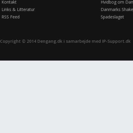
Kontakt
Hvidbog om Dan
Links & Litteratur
Danmarks Shake
RSS Feed
Spadeslaget
Copyright © 2014 Dengang.dk i samarbejde med
IP-Support.dk