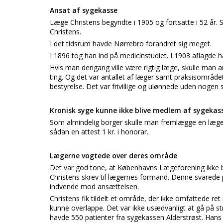
Ansat af sygekasse
Læge Christens begyndte i 1905 og fortsatte i 52 år.
Christens.
I det tidsrum havde Nørrebro forandret sig meget.
I 1896 tog han ind på medicinstudiet. I 1903 aflagde 
Hvis man dengang ville være rigtig læge, skulle ma
ting. Og det var antallet af læger samt praksisområ
bestyrelse. Det var frivillige og ulønnede uden nogen 
Kronisk syge kunne ikke blive medlem af sygekas
Som almindelig borger skulle man fremlægge en lægea
sådan en attest 1 kr. i honorar.
Lægerne vogtede over deres område
Det var god tone, at Københavns Lægeforening ikke 
Christens skrev til lægernes formand. Denne svarede 
indvende mod ansættelsen.
Christens fik tildelt et område, der ikke omfattede 
kunne overlappe. Det var ikke usædvanligt at gå på 
havde 550 patienter fra sygekassen Alderstrøst. Hans 