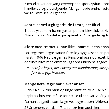
Klientellet var dengang overvejende sporvejsfunktio
handlende og alderstyende. Mange havde endnu retirader
var to værelses lejligheder.
Apoteket ved Ægirsgade, de første, der fik el.
Trappelyset kom fra en gaslampe, der blev slukket kl. 2
Nørrebro, var Apoteket på hjørnet af Ægirsgade og 
Ældre medlemmer kunne ikke komme i pensionso
Da lægernes organisation foreslog sygekassen en pens
Først i 1946 blev Lægernes Pensionskasse oprettet. De
dog ikke blive medlemmer. Og som Christens sagde:
Selv for læger, der engang var midaldrende, blev pen
forretningsprincipper.
Mange flere læger var blevet ansat
I 1952 blev 2.700 børn og unge ramt af Polio. De ble
Sophus Christens måtte fortsætte til han var 79-årig.
Da han begyndte som læge ved sygekassen ”Alderstrøs
52 år senere, var der 17 læger og fem apoteker.