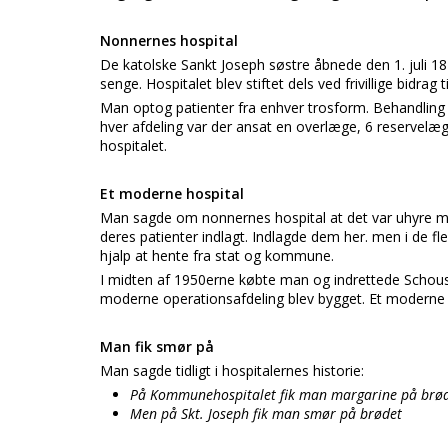
Nonnernes hospital
De katolske Sankt Joseph søstre åbnede den 1. juli 18
senge. Hospitalet blev stiftet dels ved frivillige bidrag t
Man optog patienter fra enhver trosform. Behandling 
hver afdeling var der ansat en overlæge, 6 reservelæg
hospitalet.
Et moderne hospital
Man sagde om nonnernes hospital at det var uhyre mod
deres patienter indlagt. Indlagde dem her. men i de fle
hjalp at hente fra stat og kommune.
I midten af 1950erne købte man og indrettede Schous P
moderne operationsafdeling blev bygget. Et moderne l
Man fik smør på
Man sagde tidligt i hospitalernes historie:
På Kommunehospitalet fik man margarine på brø
Men på Skt. Joseph fik man smør på brødet