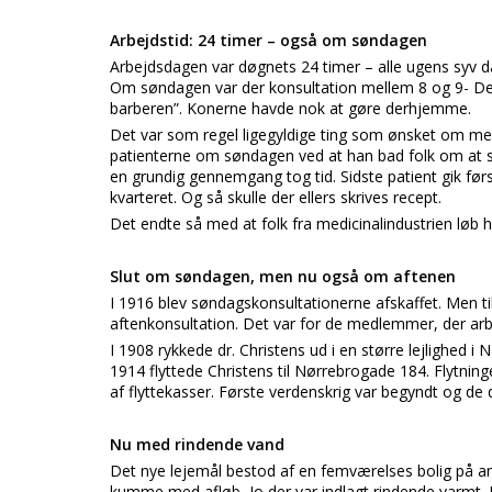
Arbejdstid: 24 timer – også om søndagen
Arbejdsdagen var døgnets 24 timer – alle ugens syv dag
Om søndagen var der konsultation mellem 8 og 9- D
barberen”. Konerne havde nok at gøre derhjemme.
Det var som regel ligegyldige ting som ønsket om me
patienterne om søndagen ved at han bad folk om at sm
en grundig gennemgang tog tid. Sidste patient gik fø
kvarteret. Og så skulle der ellers skrives recept.
Det endte så med at folk fra medicinalindustrien løb
Slut om søndagen, men nu også om aftenen
I 1916 blev søndagskonsultationerne afskaffet. Men t
aftenkonsultation. Det var for de medlemmer, der arb
I 1908 rykkede dr. Christens ud i en større lejlighed i
1914 flyttede Christens til Nørrebrogade 184. Flytning
af flyttekasser. Første verdenskrig var begyndt og de d
Nu med rindende vand
Det nye lejemål bestod af en femværelses bolig på a
kumme med afløb, Jo der var indlagt rindende varmt.