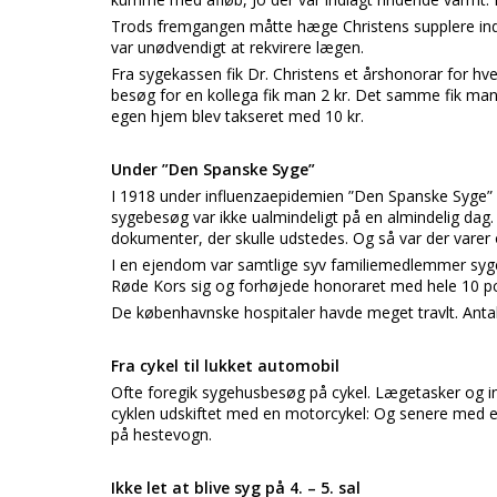
Trods fremgangen måtte hæge Christens supplere ind
var unødvendigt at rekvirere lægen.
Fra sygekassen fik Dr. Christens et årshonorar for hv
besøg for en kollega fik man 2 kr. Det samme fik man 
egen hjem blev takseret med 10 kr.
Under ”Den Spanske Syge”
I 1918 under influenzaepidemien ”Den Spanske Syge” 
sygebesøg var ikke ualmindeligt på en almindelig dag
dokumenter, der skulle udstedes. Og så var der varer 
I en ejendom var samtlige syv familiemedlemmer syge.
Røde Kors sig og forhøjede honoraret med hele 10 pc
De københavnske hospitaler havde meget travlt. Antal
Fra cykel til lukket automobil
Ofte foregik sygehusbesøg på cykel. Lægetasker og in
cyklen udskiftet med en motorcykel: Og senere med en
på hestevogn.
Ikke let at blive syg på 4. – 5. sal