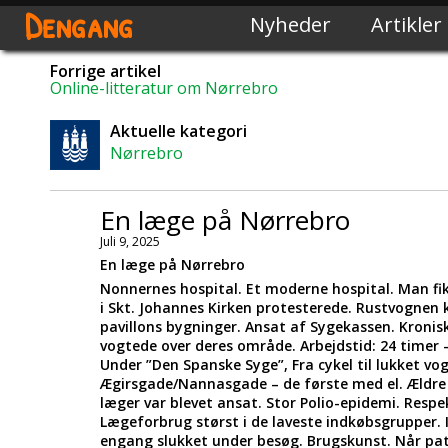
Dengang
Nyheder
Artikler
Forrige artikel
Online-litteratur om Nørrebro
Aktuelle kategori
Nørrebro
En læge på Nørrebro
Juli 9, 2025
En læge på Nørrebro
Nonnernes hospital. Et moderne hospital. Man f
i Skt. Johannes Kirken protesterede. Rustvognen k
pavillons bygninger. Ansat af Sygekassen. Kroni
vogtede over deres område. Arbejdstid: 24 timer
Under ”Den Spanske Syge”, Fra cykel til lukket vogn.
Ægirsgade/Nannasgade – de første med el. Ældre
læger var blevet ansat. Stor Polio-epidemi. Respek
Lægeforbrug størst i de laveste indkøbsgrupper. 
engang slukket under besøg. Brugskunst. Når pat