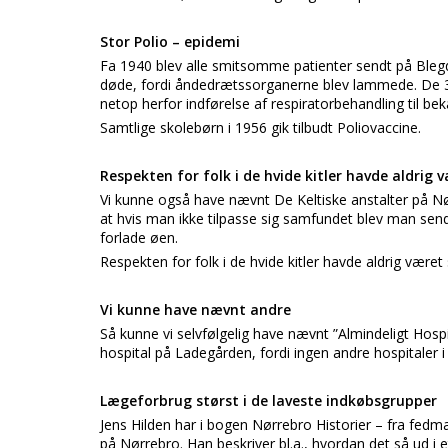
Stor Polio – epidemi
Fa 1940 blev alle smitsomme patienter sendt på Blegd
døde, fordi åndedrætssorganerne blev lammede. De 3
netop herfor indførelse af respiratorbehandling til
Samtlige skolebørn i 1956 gik tilbudt Poliovaccine.
Respekten for folk i de hvide kitler havde aldrig 
Vi kunne også have nævnt De Keltiske anstalter på Nørre
at hvis man ikke tilpasse sig samfundet blev man sendt t
forlade øen.
Respekten for folk i de hvide kitler havde aldrig været 
Vi kunne have nævnt andre
Så kunne vi selvfølgelig have nævnt ”Almindeligt Hospit
hospital på Ladegården, fordi ingen andre hospitale
Lægeforbrug størst i de laveste indkøbsgrupper
Jens Hilden har i bogen Nørrebro Historier – fra fedm
på Nørrebro. Han beskriver bl.a., hvordan det så ud i