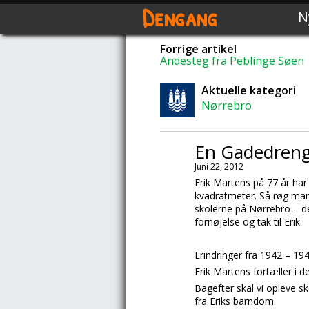
Dengang
N
Forrige artikel
Andesteg fra Peblinge Søen
Aktuelle kategori
Nørrebro
En Gadedreng
Juni 22, 2012
Erik Martens på 77 år har
kvadratmeter. Så røg man
skolerne på Nørrebro – d
fornøjelse og tak til Erik.
Erindringer fra 1942 – 19
Erik Martens
fortæller i d
Bagefter skal vi opleve s
fra
Eriks
barndom.