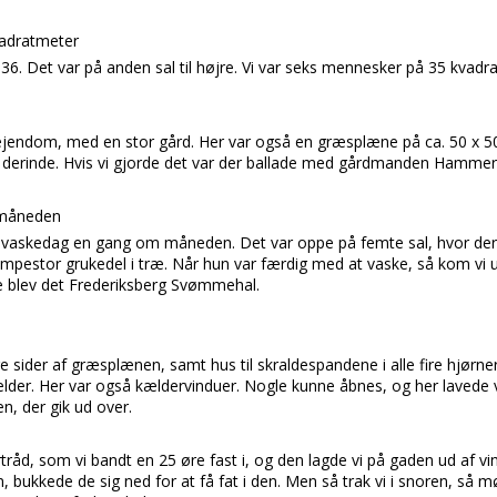
adratmeter
 36.
Det var på anden sal til højre. Vi var seks mennesker på 35 kvadr
t ejendom, med en stor gård. Her var også en græsplæne på ca. 50 x 
ege derinde. Hvis vi gjorde det var der ballade med gårdmanden
Hammerl
 måneden
askedag en gang om måneden. Det var oppe på femte sal, hvor der 
æmpestor grukedel i træ. Når hun var færdig med at vaske, så kom vi u
e blev det
Frederiksberg Svømmehal.
 sider af græsplænen, samt hus til skraldespandene i alle fire hjørner
lder. Her var også kældervinduer. Nogle kunne åbnes, og her lavede v
n, der gik ud over.
rtråd, som vi bandt en 25 øre fast i, og den lagde vi på gaden ud af v
 bukkede de sig ned for at få fat i den. Men så trak vi i snoren, så m