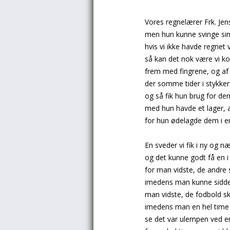
Vores regnelærer Frk. Jense
men hun kunne svinge sin 
hvis vi ikke havde regnet
så kan det nok være vi k
frem med fingrene, og af l
der somme tider i stykker 
og så fik hun brug for de
med hun havde et lager, at 
for hun ødelagde dem i en
En sveder vi fik i ny og n
og det kunne godt få en 
for man vidste, de andre 
imedens man kunne sidde 
man vidste, de fodbold sku
imedens man en hel time 
se det var ulempen ved e