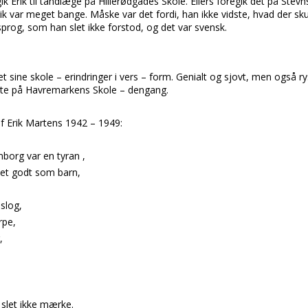
gik
Erik
til tandlæge på
Hillerødgades Skole.
Ellers foregik det på
Stevn
rik
var meget bange. Måske var det fordi, han ikke vidste, hvad der sk
prog, som han slet ikke forstod, og det var svensk.
t sine skole – erindringer i vers – form. Genialt og sjovt, men også r
kete på Havremarkens Skole – dengang.
af Erik Martens 1942 – 1949:
borg var en tyran ,
 det godt som barn,
slog,
rpe,
,
slet ikke mærke.