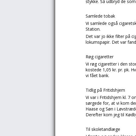
stykke. Så udbryd de som
Samlede tobak
Vi samlede også cigarets
Station.
Det var jo ikke filter på 
lokumspapir. Det var fan
Røg cigaretter
Vi røg cigaretter i den st
kostede 1,05 kr. pr. pk. 
vi fået bank.
Tidlig på Fritidshjem
Vi var i
Fritidshjem
kl. 7 
sørgede for, at vi kom de
Haase og Søn
i
Løvstræd
Derefter kom jeg til
Kødb
Til skoletandlæge