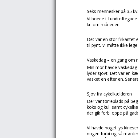
Seks mennesker på 35 kv
Vi boede i
Lundtoftegade
kr. om måneden.
Det var en stor firkante
til pynt. Vi måtte ikke l
Vaskedag – en gang om
Min mor havde vaskedag v
lyder sjovt. Det var en k
vasket en efter en. Sener
Sjov fra cykelkælderen
Der var tørreplads på bege
koks og kul, samt cykelkæ
der gik forbi oppe på gade
Vi havde noget lys kinese
nogen forbi og så mønten,