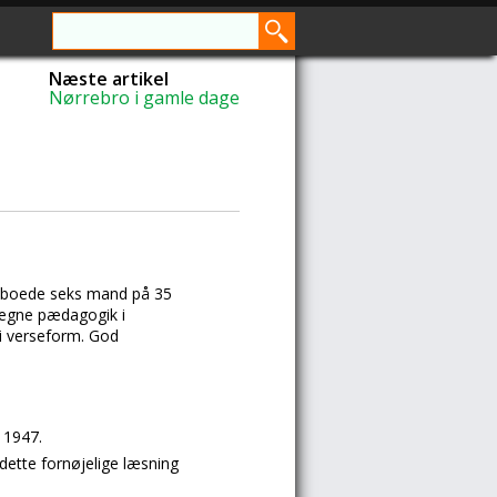
Næste artikel
Nørrebro i gamle dage
De boede seks mand på 35
regne pædagogik i
i verseform. God
 1947.
dette fornøjelige læsning