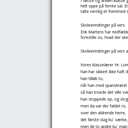
I første og anden klasse 
helt oppe på femte sal.
E
talte nemlig et fremmed s
Skoleerindringer på vers
Erik Martens har nedfælde
forestille os, hvad der s
Skoleerindringer på vers 
Vores klasselærer Hr. Lom
han har sikkert ikke haft
han tilløb to,
når han med spanskrøret 
så han troede det ville svi
han stoppede op, og slog
men da var der faldet ro,
over den aldrende herre,
det første slag ku` værke,
men de to andre ku` man 