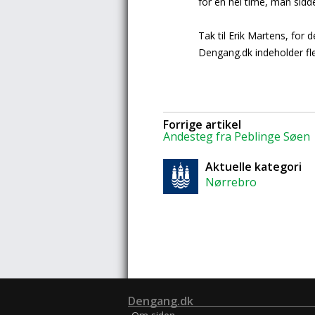
for en hel time, man sidd
Tak til Erik Martens, for d
Dengang.dk indeholder fl
Forrige artikel
Andesteg fra Peblinge Søen
Aktuelle kategori
Nørrebro
Dengang.dk