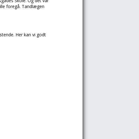
sgades Skole.
Og det var
ulle foregå. Tandlægen
ystende. Her kan vi godt