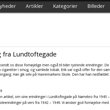
yheder
Artikler
Kategorier
Billeder
 fra Lundtoftegade
 sendt os disse fornøjelige men også til tider rystende erindringer. 
 cigaretter i smug, og samlede tobak. Erik var også offer for den sæ
engang. Han gik selv på Havremarkens Skole. Den har han nedfældet 
49
en artikel, om sine erindringer i
Lundtoftegade
på
Nørrebro
fra 1945 –
koleerindringer på vers fra 1942 – 1949. Vi ønsker god fornøjelse med 