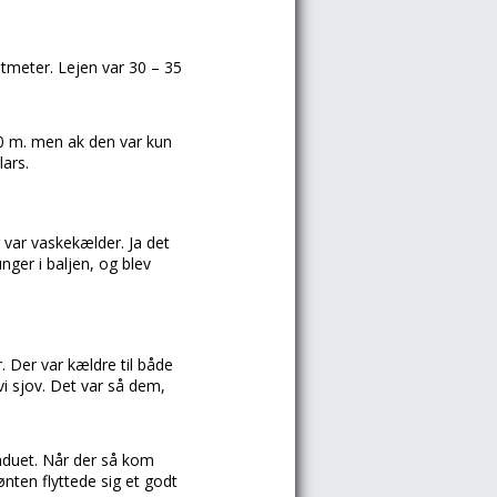
atmeter. Lejen var 30 – 35
50 m. men ak den var kun
ars.
var vaskekælder. Ja det
nger i baljen, og blev
. Der var kældre til både
i sjov. Det var så dem,
induet. Når der så kom
ønten flyttede sig et godt