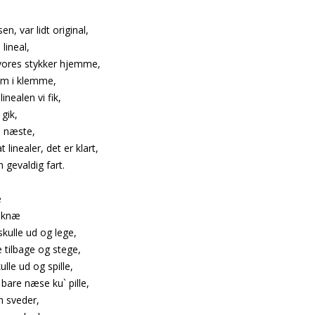
n, var lidt original,
lineal,
 vores stykker hjemme,
om i klemme,
inealen vi fik,
gik,
n næste,
linealer, det er klart,
 gevaldig fart.
æ
i knæ
skulle ud og lege,
tilbage og stege,
lle ud og spille,
bare næse ku` pille,
n sveder,