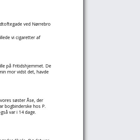
dtoftegade
ved
Nørrebro
lede vi cigaretter af
ulle på
Fritidshjemmet.
De
 min mor vidst det, havde
 vores søster
Åse,
der
 var bogbinderske hos
P.
gså var i 14 dage.