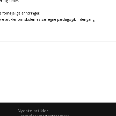
er og keder.
e fornøjelige erindringer.
ere artikler om skolernes særegne pædagogik – dengang.
Nyeste artikler