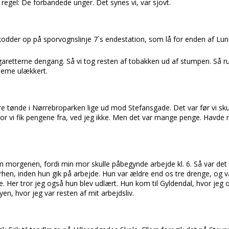
 regel:
De forbandede unger.
Det synes vi, var sjovt.
kodder op på sporvognslinje 7`s endestation, som lå for enden af
Lun
cigaretterne dengang. Så vi tog resten af tobakken ud af stumpen. Så rul
deme ulækkert.
ore tønde i
Nørrebroparken
lige ud mod
Stefansgade.
Det var før vi sk
Hvor vi fik pengene fra, ved jeg ikke. Men det var mange penge. Havde
om morgenen, fordi min mor skulle påbegynde arbejde kl. 6. Så var det
rhen, inden hun gik på arbejde. Hun var ældre end os tre drenge, og
e.
Her tror jeg også hun blev udlært. Hun kom til
Gyldendal,
hvor jeg o
yen,
hvor jeg var resten af mit arbejdsliv.