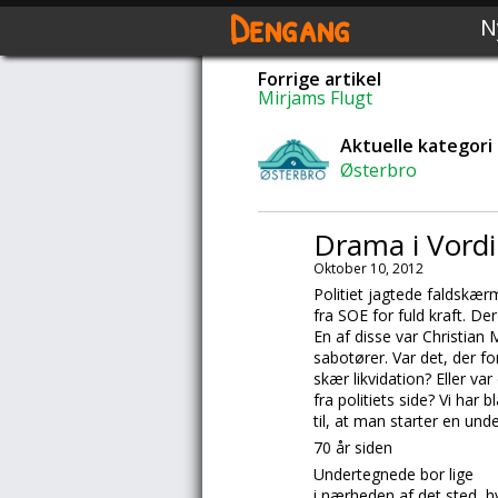
Dengang
N
Forrige artikel
Mirjams Flugt
Aktuelle kategori
Østerbro
Drama i Vord
Oktober 10, 2012
Politiet jagtede faldskær
fra SOE for fuld kraft. D
En af disse var
Christian 
sabotører. Var det, der f
skær likvidation? Eller v
fra politiets side? Vi ha
til, at man starter en und
70 år siden
Undertegnede bor lige
i nærheden af det sted, h