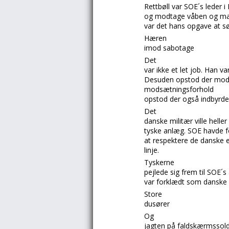
Rettbøll
var
SOE´s
leder i
og modtage våben og mate
var det hans opgave at sø
Hæren
imod sabotage
Det
var ikke et let job. Han va
Desuden opstod der mods
modsætningsforhold
opstod der også indbyrde
Det
danske militær ville hell
tyske anlæg.
SOE
havde fo
at respektere de danske e
linje.
Tyskerne
pejlede sig frem til
SOE´s
var forklædt som danske 
Store
dusører
Og
jagten på faldskærmssolda