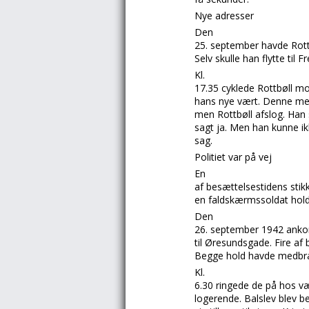
Nye adresser
Den
25. september havde
Rot
Selv skulle han flytte til
Fr
Kl.
17.35 cyklede
Rottbøll
m
hans nye vært. Denne men
men
Rottbøll
afslog. Han
sagt ja. Men han kunne ik
sag.
Politiet var på vej
En
af besættelsestidens stik
en faldskærmssoldat holdt
Den
26. september 1942 ank
til
Øresundsgade.
Fire af
Begge hold havde medbra
Kl.
6.30 ringede de på hos v
logerende.
Balslev
blev b