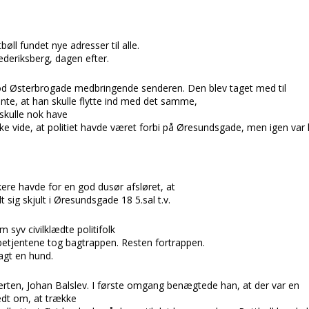
tbøll
fundet nye adresser til alle.
ederiksberg,
dagen efter.
od
Østerbrogade
medbringende senderen. Den blev taget med til
te, at han skulle flytte ind med det samme,
 skulle nok have
ke vide, at politiet havde været forbi på
Øresundsgade,
men igen var 
kere havde for en god dusør afsløret, at
 sig skjult i
Øresundsgade 18 5.sal t.v.
om syv
civilklædte politifolk
 betjentene tog bagtrappen. Resten fortrappen.
gt en hund.
ærten,
Johan Balslev.
I første omgang benægtede han, at der var en
edt om, at trække