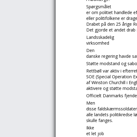
Spørgsmålet
er om politiet handlede ef
eller politifolkene er drage
Drabet på den 25 årige
R
Det gjorde et andet drab 
Landsskadelig
virksomhed
Den
danske regering havde sat
Støtte modstand og sab
Rettbøll
var aktiv i
efterre
SOE (Special Operation E
af
Winston Churchill
i
Eng
aktivere og støtte mods
Officielt Danmarks fjende
Men
disse faldskærmssoldater 
alle landets politikredse 
skulle fanges.
Ikke
et let job