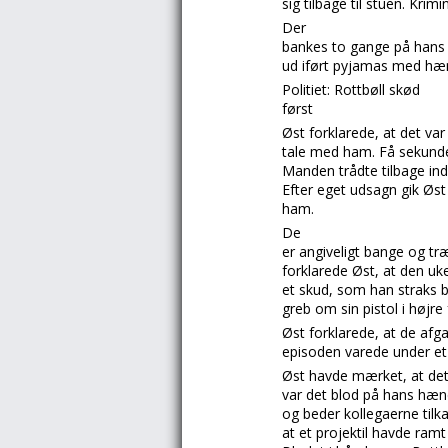
sig tilbage til stuen.
Krimi
Der
bankes to gange på hans 
ud iført pyjamas med hæ
Politiet: Rottbøll skød
først
Øst
forklarede, at det var 
tale med ham. Få sekunder 
Manden trådte tilbage ind
Efter eget udsagn gik
Øs
ham.
De
er angivel
igt bange og t
forklarede
Øst,
at den uk
et skud, som han straks b
greb om sin pistol i højr
Øst
forklarede, at de afga
episoden varede under et
Øst
havde mærket, at det
var det blod på hans hænd
og beder kollegaerne tilk
at et projektil havde ra