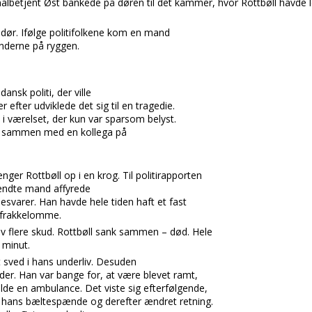
nalbetjent Øst
bankede på døren til det kammer, hvor
Rottbøll
havde l
dør. Ifølge politifolkene kom en mand
nderne på ryggen.
dansk politi, der ville
efter udviklede det sig til en tragedie.
 i værelset, der kun var sparsom belyst.
t
sammen med en kollega på
rænger
Rottbøll
op i en krog. Til politirapporten
endte mand affyrede
esvarer. Han havde hele tiden haft et fast
e frakkelomme.
v flere skud.
Rottbøll
sank sammen – død. Hele
 minut.
 sved i hans underliv. Desuden
er. Han var bange for, at være blevet ramt,
alde en ambulance. Det viste sig efterfølgende,
mt hans bæltespænde og derefter ændret retning.