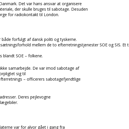
Danmark.
Det var hans ansvar at organisere
riale, der skulle bruges til sabotage. Desuden
rge for radiokontakt til
London.
r både forfulgt af dansk politi og tyskerne.
ætningsforhold mellem de to efterretningstjenester
SOE og SIS.
Et 
s blandt
SOE – folkene.
er ikke samarbejde. De var imod sabotage af
rpligtet sig til
fterretnings – officerers sabotagefjendtlige
adresser. Deres pejlevogne
lægebiler.
terne var for alvor gået i gang fra