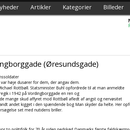
yheder
Artikler
Kategorier
Billeder
ingborggade (Øresundsgade)
mssoldater
er var høje dusører for dem, der angav dem.
Michael Rottbøll.
Statsminister Buhl opfordrede til at man anmeldte
oregik i 1942 på Vordingborggade en ren og
ar de mange skud affyret mod
Rottbøll
afledt af angst og nervøsitet
r blandt andet kigget i den spændende bog
Man skyder da helte.
Her opf
ersøgelse set med nutidens briller.
vor to politifolk for 70 år siden nedskød
Danmarks første faldskærmsch