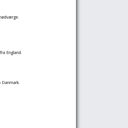
 nødværge.
 fra
England.
å
Danmark.