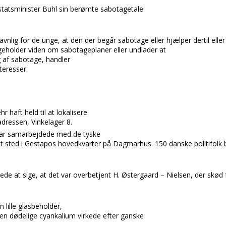
statsminister Buhl
sin berømte sabotagetale:
 navnlig for de unge, at den der beg
å
r
sabotage eller hj
æ
l
per dertil elle
eholder viden om sabotageplaner eller undlader at
g af sabotage, handler
teresser.
ehr
haft held til at lokalisere
 adressen,
Vinkelager 8.
mar
samarbejdede med de tyske
t sted i
Gestapos
hovedkvarter på
Dagmarhus.
150 danske politifolk 
ede at sige, at det var
overbetjent H. Østergaard – Nielsen,
der skød 
 lille glasbeholder,
n dødelige cyankalium virkede efter ganske