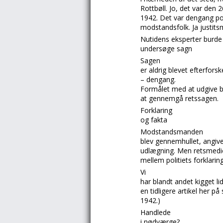
Rottbøll.
Jo, det var den 
1942. Det var dengang poli
modstandsfolk. Ja justit
Nutidens eksperter burde
undersøge sagn
Sagen
er aldrig blevet efterfors
– dengang.
Formålet med at udgive bo
at gennemgå retssagen.
Forklaring
og fakta
Modstandsmanden
blev gennemhullet, angive
udlægning. Men retsmedic
mellem politiets forklarin
Vi
har blandt andet kigget li
en tidligere artikel her på 
1942.)
Handlede
i nødværge?