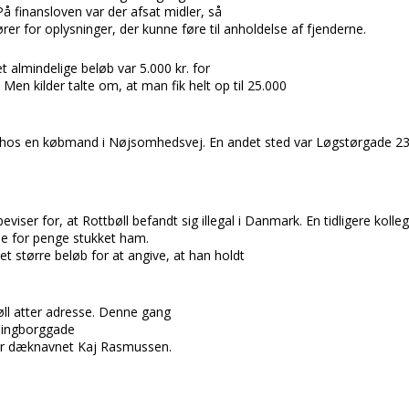
 finansloven var der afsat midler, så
rer for oplysninger, der kunne føre til
anholdelse af
fjenderne.
et almindelige beløb var 5.000 kr. for
.
Men kilder talte om, at man fik helt op til 25.000
r hos en købmand i
Nøjsomhedsvej.
En andet sted var
Løgstørgade 23
beviser for, at
Rottbøll
befandt sig illegal i D
anmark.
En tidligere kolle
e for penge stukket ham.
t større beløb for at angive, at han holdt
øll
atter adresse. Denne gang
dingborggade
der dæknavnet
Kaj Rasmussen.