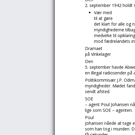
2. september 1942 holdt
V
æ
r
med
til at g
ø
r
e
det klart for alle og
myndighederne tilbag
medvirke til opkl
arin
mod f
æ
d
relandets in
Dramaet
på Vinkelager
Den
5. september havde
Abw
en illegal radiosender på
Politikommisær
J.P. Odi
myndigheder. Mødet fand
sendt afsted.
SOE
– agent Poul Johansen
nå
lige som
SOE – agenten.
Poul
Johan
sen
nåede at tage en
som han tog i munden. De
få sekunder.