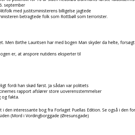
26. september
tifolk med justitsministerens billigelse jagtede
sministeren betragtede folk som
Rottbøll
som terrorister.
ket. Men
Birthe Lauritsen
har med bogen
Man skyder da helte,
forsøgt
gen er, at anspore nutidens eksperter til
ligt fordi han skød
først. Ja sådan var politiets
inernes rapport afslører store uoverensstemmelser
g og fakta.
dt i den interessante bog fra
Forlaget Puellas Edition.
Se også i den fo
siden (
Mord i Vordingborggade (Øresunsgade)