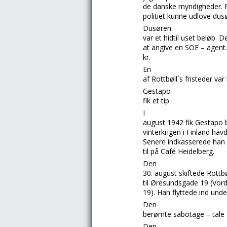
de danske myndigheder. På
politiet kunne udlove dusø
Dusøren
var et hidtil uset beløb. D
at angive en
SOE – agent
kr.
En
af
Rottbøll´s
fristeder va
Gestapo
fik et tip
I
august 1942 fik
Gestapo
vinterkrigen i
Finland
havd
Senere indkasserede han e
til på
Café Heidelberg.
Den
30. august skiftede
Rottb
til
Øresundsgade 19 (Vor
19).
Han flyttede ind un
Den
berømte sabotage – tale
Den