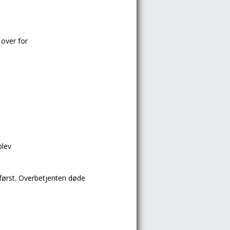
r over for
blev
først.
Overbetjenten
døde