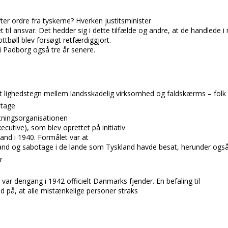
ter ordre fra tyskerne? Hverken justitsminister
t til ansvar. Det hedder sig i dette ti
lfælde og andre, at de handlede i
ottbøll
blev forsøgt retfærdiggjort.
i
Padborg
også tre år senere.
 lighedstegn mellem landsskadelig virks
omhed og faldskærms – folk
otage
tningsorganisationen
xecutive),
som blev oprettet på initiativ
land
i 1940. Formålet var at
tand og sabotage i de lande som
Tyskland
havde besat, herunder ogs
r
var dengang i 1942 officielt
Danmarks
fjender. En befaling til
lød på, at alle mistænkelige personer straks