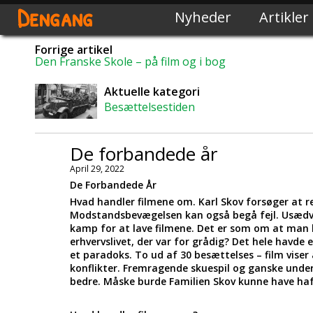
Dengang
Nyheder
Artikler
Forrige artikel
Den Franske Skole – på film og i bog
Aktuelle kategori
Besættelsestiden
De forbandede år
April 29, 2022
De Forbandede År
Hvad handler filmene om. Karl Skov forsøger at 
Modstandsbevægelsen kan også begå fejl. Usædvan
kamp for at lave filmene. Det er som om at man h
erhvervslivet, der var for grådig? Det hele havde 
et paradoks. To ud af 30 besættelses – film vise
konflikter. Fremragende skuespil og ganske und
bedre. Måske burde Familien Skov kunne have haf