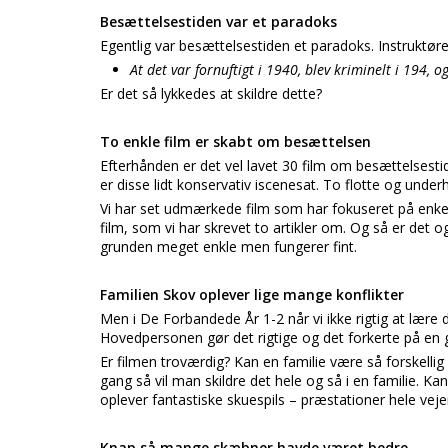
Besættelsestiden var et paradoks
Egentlig var besættelsestiden et paradoks. Instruktøre
At det var fornuftigt i 1940, blev kriminelt i 194, o
Er det så lykkedes at skildre dette?
To enkle film er skabt om besættelsen
Efterhånden er det vel lavet 30 film om besættelsest
er disse lidt konservativ iscenesat. To flotte og und
Vi har set udmærkede film som har fokuseret på enkel
film, som vi har skrevet to artikler om. Og så er det ogs
grunden meget enkle men fungerer fint.
Familien Skov oplever lige mange konflikter
Men i De Forbandede År 1-2 når vi ikke rigtig at lære d
Hovedpersonen gør det rigtige og det forkerte på en 
Er filmen troværdig? Kan en familie være så forskellig
gang så vil man skildre det hele og så i en familie. K
oplever fantastiske skuespils – præstationer hele veje
Knap så mange skæbner havde været bedre