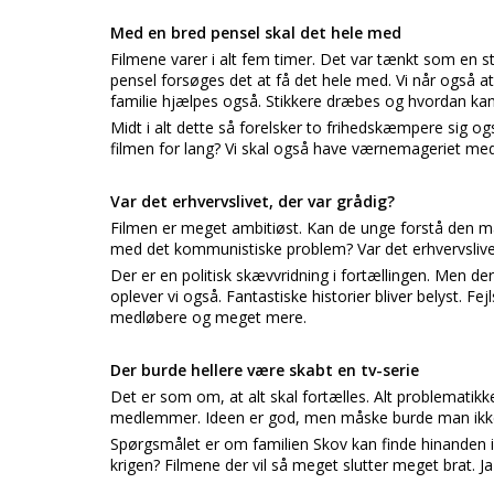
Med en bred pensel skal det hele med
Filmene varer i alt fem timer. Det var tænkt som en 
pensel forsøges det at få det hele med. Vi når også at se
familie hjælpes også. Stikkere dræbes og hvordan ka
Midt i alt dette så forelsker to frihedskæmpere sig og
filmen for lang? Vi skal også have værnemageriet med
Var det erhvervslivet, der var grådig?
Filmen er meget ambitiøst. Kan de unge forstå den m
med det kommunistiske problem? Var det erhvervslivet,
Der er en politisk skævvridning i fortællingen. Men 
oplever vi også. Fantastiske historier bliver belyst. Fe
medløbere og meget mere.
Der burde hellere være skabt en tv-serie
Det er som om, at alt skal fortælles. Alt problematik
medlemmer. Ideen er god, men måske burde man ikke h
Spørgsmålet er om familien Skov kan finde hinanden i
krigen? Filmene der vil så meget slutter meget brat. 