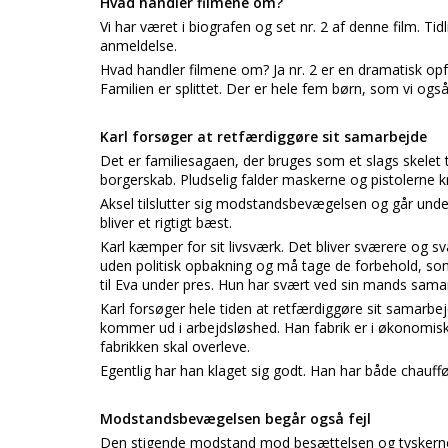
Hvad handler filmene om?
Vi har været i biografen og set nr. 2 af denne film. Tidl
anmeldelse.
Hvad handler filmene om? Ja nr. 2 er en dramatisk opf
Familien er splittet. Der er hele fem børn, som vi også 
Karl forsøger at retfærdiggøre sit samarbejde
Det er familiesagaen, der bruges som et slags skelet t
borgerskab. Pludselig falder maskerne og pistolerne k
Aksel tilslutter sig modstandsbevægelsen og går under 
bliver et rigtigt bæst.
Karl kæmper for sit livsværk. Det bliver sværere og s
uden politisk opbakning og må tage de forbehold, som 
til Eva under pres. Hun har svært ved sin mands sa
Karl forsøger hele tiden at retfærdiggøre sit samarbe
kommer ud i arbejdsløshed. Han fabrik er i økonomisk 
fabrikken skal overleve.
Egentlig har han klaget sig godt. Han har både chauff
Modstandsbevægelsen begår også fejl
Den stigende modstand mod besættelsen og tyskernes ø