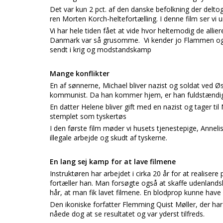
Det var kun 2 pct. af den danske befolkning der delto
ren Morten Korch-heltefortælling. I denne film ser vi 
Vi har hele tiden fået at vide hvor heltemodig de alli
Danmark var så grusomme. Vi kender jo Flammen og
sendt i krig og modstandskamp
Mange konflikter
En af sønnerne, Michael bliver nazist og soldat ved Øs
kommunist. Da han kommer hjem, er han fuldstændig
En datter Helene bliver gift med en nazist og tager t
stemplet som tyskertøs
I den første film møder vi husets tjenestepige, Anneli
illegale arbejde og skudt af tyskerne.
En lang sej kamp for at lave filmene
Instruktøren har arbejdet i cirka 20 år for at realiser
fortæller han. Man forsøgte også at skaffe udenlandsk
hår, at man fik lavet filmene. En blodprop kunne have 
Den ikoniske forfatter Flemming Quist Møller, der har v
nåede dog at se resultatet og var yderst tilfreds.