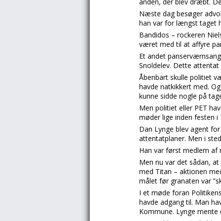
anden, der blev dræbt. De
Næste dag besøger advok
han var for længst taget h
Bandidos – rockeren Niels
været med til at affyre p
Et andet panserværnsangre
Snoldelev. Dette attentat 
Åbenbart skulle politiet 
havde natkikkert med. Og 
kunne sidde nogle på tag
Men politiet eller PET h
møder lige inden festen i
Dan Lynge blev agent for 
attentatplaner. Men i sted
Han var først medlem af 
Men nu var det sådan, at 
med Titan – aktionen medd
målet før granaten var ”sk
I et møde foran Politiken
havde adgang til. Man ha
Kommune. Lynge mente dog,