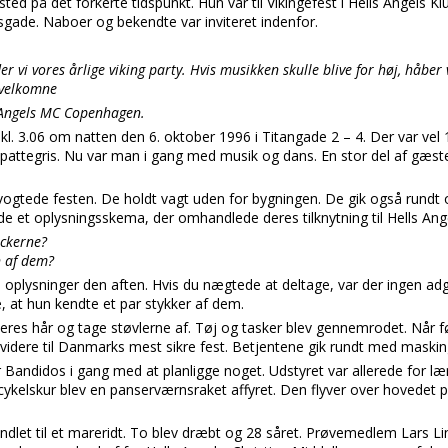
sted på det forkerte tidspunkt. Hun var til Vikingefest i Hells Angels Kl
gade. Naboer og bekendte var inviteret indenfor.
 vi vores årlige viking party. Hvis musikken skulle blive for høj, håber vi
i velkomne
 Angels MC Copenhagen.
kl. 3.06 om natten den 6. oktober 1996 i Titangade 2 – 4. Der var ve
 pattegris. Nu var man i gang med musik og dans. En stor del af gæs
ogtede festen. De holdt vagt uden for bygningen. De gik også rundt
de et oplysningsskema, der omhandlede deres tilknytning til Hells Ang
ockerne?
 af dem?
 oplysninger den aften. Hvis du nægtede at deltage, var der ingen ad
e, at hun kendte et par stykker af dem.
deres hår og tage støvlerne af. Tøj og tasker blev gennemrodet. Når fø
videre til Danmarks mest sikre fest. Betjentene gik rundt med maski
 Bandidos i gang med at planligge noget. Udstyret var allerede for læn
cykelskur blev en panserværnsraket affyret. Den flyver over hovedet p
dlet til et mareridt. To blev dræbt og 28 såret. Prøvemedlem Lars Li