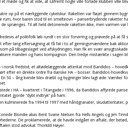
 et møde og fik at vide, at såfremt nogle ville forlade klubben ville bli
atre op på et nærliggende cykelskur. Raketten var fløjet gennem byg
rum, hvor baren stod til en smelteovn – panserbrydende raketter ha
 de sprænges. Til alt held detonerede raketten ikke, men varmen var kr
edevis af politifolk løb rundt i en stor forvirring og prøvede på at få 
t efter lang eftersøgning at få fat i to af gerningsmændene bak akti
som på tilbageslaget ved afskydningen. Han fik en svær ansigtsskade
kalisere manden og hans kompagnon. Den tredje mistænkte i sagen bl
 norsk fredstid, et altødelæggende attentat mod Bandidos – hovedk
ført efter en direkte ordre fra danske HA – bosser. Bandidos-hovedkvar
 50 – årig kvinde blev dræbt og bygninger blev lagt øde. Værdier for 
et.
til stede i HA – kvarteret i Titangade i 1996, da Bandidos affyrede pan
tentatet gjorde ”dybt indtryk” på ham.
ien kulminerede fra 1994 til 1997 med håndgranater, skudattentater,
onede Blondie alias Bent Svane Nielsen fra Hells Angels og Jim Tinn
ederne. De proklamerede, at de havde indgået en aftale, der betød, 
ftalen stod advokat Thorkild Høyer.