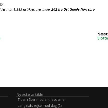
ge.
er i alt 1.385 artikler, herunder 262 fra Det Gamle Nørrebro
Næste
)
Slott
Nyeste artikler
Tiden råber mod antifascisme
Lang nats rejse mod dag (2)