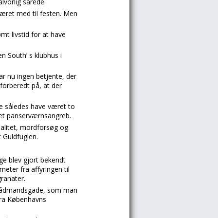
lvorlig sårede.
ret med til festen. Men
t livstid for at have
n South’ s klubhus i
r nu ingen betjente, der
forberedt på, at der
le således have været to
d et panserværnsangreb.
nalitet, mordforsøg og
t Guldfuglen.
ge blev gjort bekendt
eter fra affyringen til
granater.
d i Rådmandsgade, som man
fra Københavns