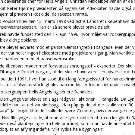
n daværende chef for Hells Angels, Christian Middelboe var en af de a
at Peter Hjørne præsidenten på sygehuset. Advokaten havde også væ
jem til privaten i Roskilde, da raketten ramte.
 Poulsen blev den 13. marts 1998 ved østre Landsret i København døm
anserværnsraketten. Han er så senere blevet prøveløsladt.
b havde fundet sted den 17. april 1996, hvor målet var rockergruppe
blev aldrig opklaret.
være blevet advaret mod et panserværnsangreb i Titangade. Men der va
der var heller ingen helikoptere med projektører i gang. Man var ikke 
e i nærheden med et panserværnsraket.
avde åbenbart møder med forsvarets sprængstof – eksperter. Der skul
 Titangade. Politiet nægter, at der skulle have været en advarsel mo
politiet i 1991, hvor han stod til en lang fængselsstraf for narkokrimi
et for at blive retsforfulgt blev han meddeller for politiet under navne
rockergruppen Hells Angels og senere Bandidos.
Dan Lynge var blevet en slags rådgiver i aktionen i Titangade. Da Lyn
elte han, at det var sindssygt. Han påpegede, at der skulle være 30 m
arp”. Ja i nogle tilfælde skulle det være 75 meter, hvis der var gamle 
s Hus fik Lynge at vide, at man ville fyre raketten af fra en lejlighe
vde også plantegninger fra hele området, som man havde anskaffet 
 at en affyring indefra ”ville rydde hele bygningen”.