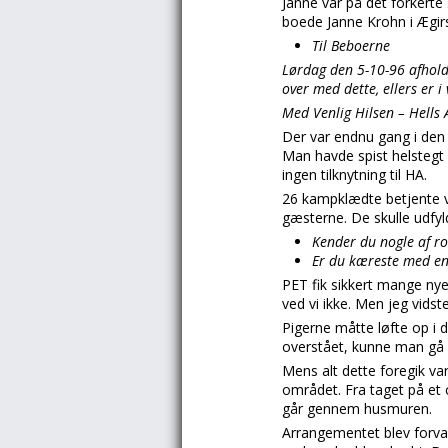
Janne var på det forkerte 
boede Janne Krohn i Ægirs
Til Beboerne
Lørdag den 5-10-96 afholder
over med dette, ellers er 
Med Venlig Hilsen – Hells
Der var endnu gang i den 
Man havde spist helstegt
ingen tilknytning til HA.
26 kampklædte betjente v
gæsterne. De skulle udfyl
Kender du nogle af r
Er du kæreste med en
PET fik sikkert mange nye
ved vi ikke. Men jeg vidst
Pigerne måtte løfte op i 
overstået, kunne man gå 
Mens alt dette foregik var
området. Fra taget på et 
går gennem husmuren.
Arrangementet blev forvan