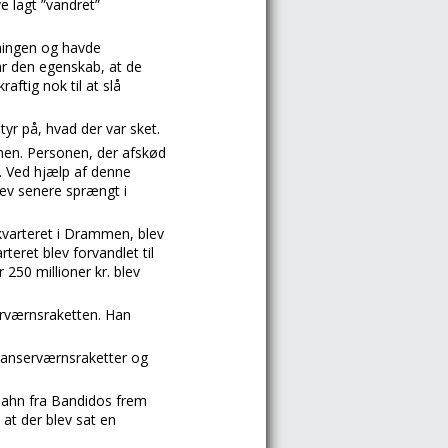
ve lagt ”vandret”
ningen og havde
r den egenskab, at de
aftig nok til at slå
styr på, hvad der var sket.
onen. Personen, der afskød
. Ved hjælp af denne
ev senere sprængt i
varteret i Drammen, blev
teret blev forvandlet til
250 millioner kr. blev
serværnsraketten. Han
 panserværnsraketter og
dahn fra Bandidos frem
at der blev sat en