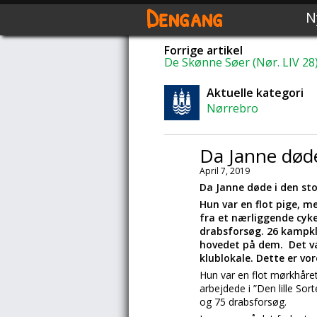
Dengang
N
Forrige artikel
De Skønne Søer (Nør. LIV 28
Aktuelle kategori
Nørrebro
Da Janne døde
April 7, 2019
Da Janne døde i den sto
Hun var en flot pige, m
fra et nærliggende cyke
drabsforsøg. 26 kampkl
hovedet på dem. Det v
klublokale. Dette er vor
Hun var en flot mørkhåret
arbejdede i ”Den lille So
og 75 drabsforsøg.