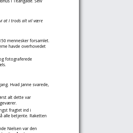
ubhus i Titangade. Selv
 at I trods alt vil være
l 150 mennesker forsamlet.
terne havde overhovedet
 og fotograferede
els.
gang. Hvad Janne svarede,
rst alt dette var
ngeværer.
gst fragtet ind i
å alle betjente. Raketten
nde Nielsen var den