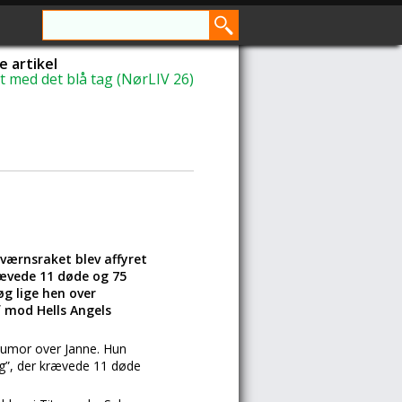
 artikel
et med det blå tag (NørLIV 26)
rværnsraket blev affyret
krævede 11 døde og 75
g lige hen over
 mod Hells Angels
 humor over Janne. Hun
rig”, der krævede 11 døde