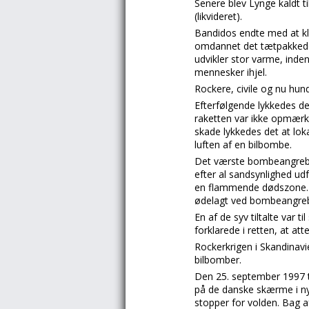
Senere blev Lynge kaldt til
(likvideret).
Bandidos endte med at kl
omdannet det tætpakkede 
udvikler stor varme, inden
mennesker ihjel.
Rockere, civile og nu hundr
Efterfølgende lykkedes de
raketten var ikke opmærk
skade lykkedes det at lo
luften af en bilbombe.
Det værste bombeangreb i
efter al sandsynlighed ud
en flammende dødszone. En
ødelagt ved bombeangreb
En af de syv tiltalte var 
forklarede i retten, at at
Rockerkrigen i Skandinav
bilbomber.
Den 25. september 1997 t
på de danske skærme i nyh
stopper for volden. Bag a