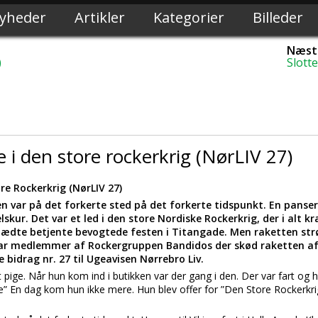
yheder
Artikler
Kategorier
Billeder
Næste
)
Slott
 i den store rockerkrig (NørLIV 27)
re Rockerkrig (NørLIV 27)
en var på det forkerte sted på det forkerte tidspunkt. En panse
lskur. Det var et led i den store Nordiske Rockerkrig, der i alt 
ædte betjente bevogtede festen i Titangade. Men raketten strø
ar medlemmer af Rockergruppen Bandidos der skød raketten af
e bidrag nr. 27 til Ugeavisen Nørrebro Liv.
 pige. Når hun kom ind i butikken var der gang i den. Der var fart og
rte” En dag kom hun ikke mere. Hun blev offer for ”Den Store Rockerk