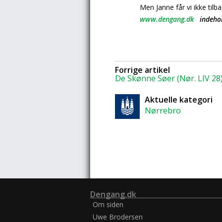
Men Janne får vi ikke tilba
www.dengang.dk
indehold
Forrige artikel
De Skønne Søer (Nør. LIV 28
Aktuelle kategori
Nørrebro
Dengang.dk
Om siden
Uwe Brodersen