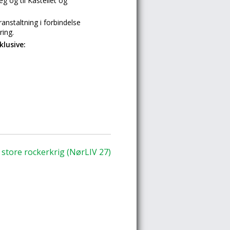
g og til Kastellet og
anstaltning i forbindelse
ring.
klusive:
 store rockerkrig (NørLIV 27)