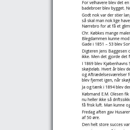
For velhavere blev det en 
badebroer blev bygget. Nu
Godt nok var der stier la
så skal man nok lige have
Nørrebro for at få et glim
Chr. Købkes mange maleri
Blegdammen kunne mod et 
Gade i 1851 – 53 blev Sor
Digteren Jens Baggesen o
ikke. Men det gjorde det
I 1869 blev Kjøbenhavns Sk
skøjteløb. Hvert år blev de
og Aftrædelsesværelser fo
blev fjernet igen, når s
Ja og tænk i 1894 blev der
Købmand E.M. Olesen fik t
nu heller ikke så driftss
få frisk luft. Man kunne 
Fredag aften gav Husarene
af 50 øre.
Den helt store succes va