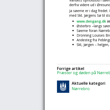
Vandets opholdstid i søer
derfra videre ud i Øresund
Ja søerne er i dag fredet
med Skt. Jørgens Sø til st
www.dengang.dk
in
Østerbro –langs søe
Søerne foran Nørreb
Dronning Louises Br
Andesteg fra Peblin
Skt, Jørgen – helgen,
Forrige artikel
Præster og døden på Nørre
Aktuelle kategori
Nørrebro