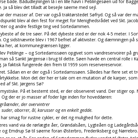
se både. Bådudlejningen lå i en lille havn i Peblingesøen ud for Bag
 Ja så blev det tilladt at besejle søerne med sejl.
r der masser af. Der var også traktørstedet Søfryd. Og så var der ma
idspunkt blev al den fest for meget for Menighedsrådet ved Skt. Jacobs
anter og andre festlige ting ved Sortedammen.
ybeste af de tre søer. På det dybeste sted er der nok 4-5 meter. I S
. Og sidstnævnte blev i 1967 befriet af aktivister. Og dæmningen på 
irka her, at kommunegrænsen ligger.
 blev Peblinge – og Sortedamssøen opgivet som vandreservoirer på gru
g man så Sankt Jørgensø i brug til dette. Søen havde en central rolle 
g. Ja faktisk fungerede den frem til 1959 som reservereservoir.
et. Sådan en er der også i Sortedamssøen. Således har flere set et t
lårtykkelse. Mon det der her er tale om en mutation af de karper, som
ed af Skt. Jørgens Sø?
 mystiske. På et bestemt sted, er der observeret vand. Der stiger op
e. Og der er jo masser af foder lige inden for hoveddøren:
gråænder, der overvintrer
, suder, aborrer, ål, karusser og en enkelt gedde.
 har smag for rustne cykler, er det rig mulighed for dette.
 deres vand via de rørlægte åer, Grøndalsåen, Lygteåen og Ladegårds
e og Emdrup Sø til søerne foran Østerbro, Frederiksberg og Nørrebro.