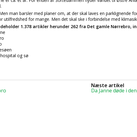
ne er ca. et år. For enden af Sortedammen flyder vandet til Østre Anlæ
.
. Men man barsler med planer om, at der skal laves en parklignende for
or utilfredshed for mange. Men det skal ske i forbindelse med klimasik
deholder 1.378 artikler herunder 262 fra Det gamle Nørrebro, in
rne
ro
o
gesøen
 hospital og sø
Næste artikel
bro
Da Janne døde i den