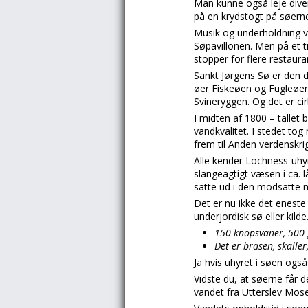
Man kunne også leje diver
på en krydstogt på søerne.
Musik og underholdning va
Søpavillonen. Men på et t
stopper for flere restaur
Sankt Jørgens Sø er den d
øer Fiskeøen og Fugleøen
Svineryggen. Og det er c
I midten af 1800 – tallet
vandkvalitet. I stedet to
frem til Anden verdenskri
Alle kender Lochness-uhyr
slangeagtigt væsen i ca. 
satte ud i den modsatte n
Det er nu ikke det eneste
underjordisk sø eller kild
150 knopsvaner, 500 
Det er brasen, skaller
Ja hvis uhyret i søen også
Vidste du, at søerne får
vandet fra Utterslev Mos