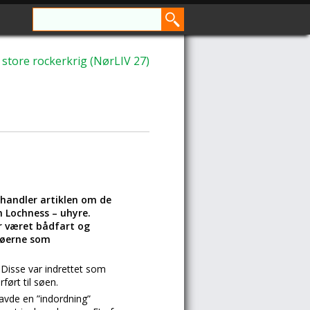
 store rockerkrig (NørLIV 27)
 handler artiklen om de
n Lochness – uhyre.
r været bådfart og
 søerne som
. Disse var indrettet som
ført til søen.
 havde en ”indordning”