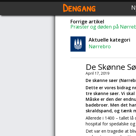
Dengang
N
Forrige artikel
Præster og døden på Nørre
Aktuelle kategori
Nørrebro
De Skønne Søe
April 17, 2019
De skønne søer (Nørrebr
Dette er vores bidrag n
tre skønne søer. Vi ska
Måske er den der endnu
badebroer. Men det har
skraldspand, og tænk m
Allerede i 1400 – tallet l
hospital for spedalske og
Det var en tragedie at bli