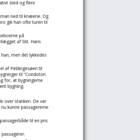
tivt sted og flere
k man ned til knæene. Og
o gik han ofte turen til
 Beboerne på
nlægget af Skt. Hans
 han, men det lykkedes
el af Peblingesøen til
bygninger til ”Condotori
g for, at bygningerne
ent bygning.
de over stanken. De var
at nu kunne passagererne
passagerbåde til en pris
 passagerer.