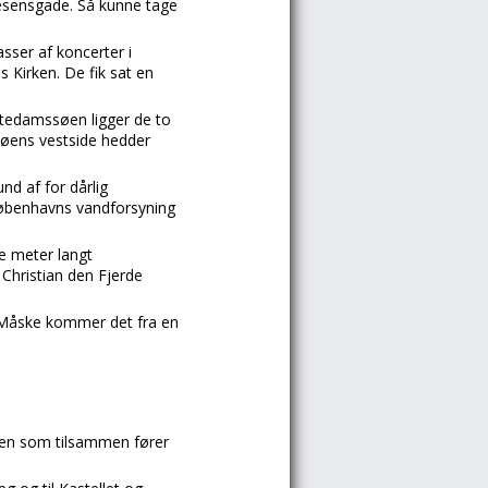
gesensgade. Så kunne tage
sser af koncerter i
 Kirken. De fik sat en
ortedamssøen ligger de to
søens vestside hedder
nd af for dårlig
i Københavns vandforsyning
re meter langt
 Christian den Fjerde
. Måske kommer det fra en
åen som tilsammen fører