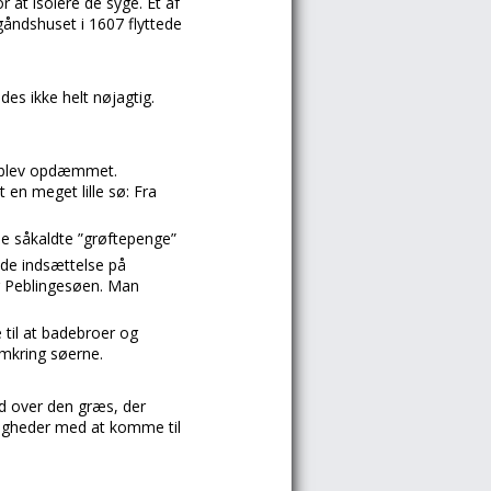
 at isolere de syge. Et af
gåndshuset i 1607 flyttede
des ikke helt nøjagtig.
e blev opdæmmet.
 en meget lille sø: Fra
 de såkaldte ”grøftepenge”
tyde indsættelse på
er Peblingesøen. Man
 til at badebroer og
mkring søerne.
ed over den græs, der
ligheder med at komme til