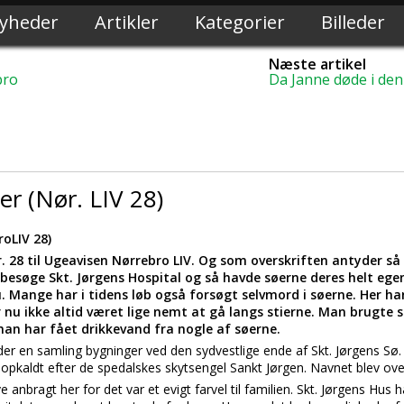
yheder
Artikler
Kategorier
Billeder
Næste artikel
bro
Da Janne døde i den
r (Nør. LIV 28)
oLIV 28)
r. 28 til Ugeavisen Nørrebro LIV. Og som overskriften antyder så
l besøge Skt. Jørgens Hospital og så havde søerne deres helt ege
. Mange har i tidens løb også forsøgt selvmord i søerne. Her ha
 nu ikke altid været lige nemt at gå langs stierne. Man brugte
an har fået drikkevand fra nogle af søerne.
å der en samling bygninger ved den sydvestlige ende af Skt. Jørgens Sø
 opkaldt efter de spedalskes skytsengel Sankt Jørgen. Navnet blev over
ve anbragt her for det var et evigt farvel til familien. Skt. Jørgens Hus