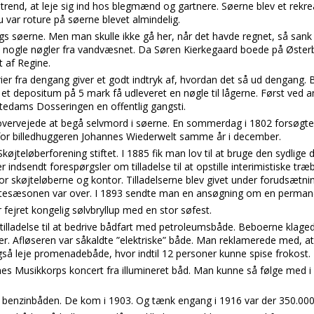
trend, at leje sig ind hos blegmænd og gartnere. Søerne blev et rekrea
 var roture på søerne blevet almindelig.
ngs søerne. Men man skulle ikke gå her, når det havde regnet, så san
 nogle nøgler fra vandvæsnet. Da Søren Kierkegaard boede på Østerbr
t af Regine.
er fra dengang giver et godt indtryk af, hvordan det så ud dengang.
depositum på 5 mark få udleveret en nøgle til lågerne. Først ved a
tedams Dosseringen en offentlig gangsti.
vervejede at begå selvmord i søerne. En sommerdag i 1802 forsøgte
 for billedhuggeren Johannes Wiederwelt samme år i december.
øjteløberforening stiftet. I 1885 fik man lov til at bruge den sydlige d
r indsendt forespørgsler om tilladelse til at opstille interimistiske træ
r skøjteløberne og kontor. Tilladelserne blev givet under forudsætnin
køjtesæsonen var over. I 1893 sendte man en ansøgning om en perman
 fejret kongelig sølvbryllup med en stor søfest.
illadelse til at bedrive bådfart med petroleumsbåde. Beboerne klage
ikker. Afløseren var såkaldte ”elektriske” både. Man reklamerede med, 
også leje promenadebåde, hvor indtil 12 personer kunne spise frokost.
s Musikkorps koncert fra illumineret båd. Man kunne så følge med i 
r benzinbåden. De kom i 1903. Og tænk engang i 1916 var der 350.000