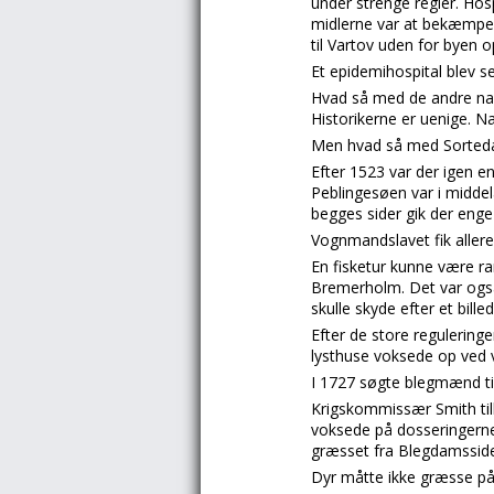
under strenge regler. Hosp
midlerne var at bekæmpe s
til Vartov uden for byen o
Et epidemihospital blev 
Hvad så med de andre navn
Historikerne er uenige. N
Men hvad så med Sorted
Efter 1523 var der igen 
Peblingesøen var i middela
begges sider gik der enge 
Vognmandslavet fik allere
En fisketur kunne være rar
Bremerholm. Det var også
skulle skyde efter et bill
Efter de store reguleringe
lysthuse voksede op ved 
I 1727 søgte blegmænd ti
Krigskommissær Smith tilb
voksede på dosseringerne
græsset fra Blegdamssid
Dyr måtte ikke græsse på