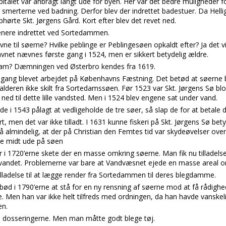
italet var anbragt langt ude for byen. Her var det bedre muligheder for
merterne ved badning. Derfor blev der indrettet badestuer. Da Helli
phørte Skt. Jørgens Gård. Kort efter blev det revet ned.
senere indrettet ved Sortedammen.
e til søerne? Hvilke peblinge er Peblingesøen opkaldt efter? Ja det vi
avnet nævnes første gang i 1524, men er sikkert betydelig ældre.
am? Dæmningen ved Østerbro kendes fra 1619.
engang blevet arbejdet på Københavns Fæstning. Det betød at søern
lderen ikke skilt fra Sortedamssøen. Før 1523 var Skt. Jørgens Sø blot
ned til dette lille vandsted. Men i 1524 blev engene sat under vand.
de i 1543 pålagt at vedligeholde de tre søer, så slap de for at betale
t, men det var ikke tilladt. I 1631 kunne fiskeri på Skt. Jørgens Sø be
 almindelig, at der på Christian den Femtes tid var skydeøvelser ov
ede midt ude på søen
r i 1720’erne skete der en masse omkring søerne. Man fik nu tilladelse
vandet. Problemerne var bare at Vandvæsnet ejede en masse areal o
lladelse til at lægge render fra Sortedammen til deres blegdamme.
ød i 1790’erne at stå for en ny rensning af søerne mod at få rådigh
. Men han var ikke helt tilfreds med ordningen, da han havde vanske
en.
 dosseringerne. Men man måtte godt blege tøj.