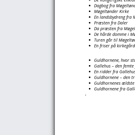
Dagbog fra Møgeltøn
Møgeltønder Kirke
En landsbydreng fra 
Præsten fra Daler
Da præsten fra Møge
De hårde domme i Mø
Turen går til Møgelt
En friser på kirkegår
Guldhornene, hvor sto
Gallehus – den femte 
En ridder fra Gallehus
Guldhornene – den tre
Guldhornenes ældste h
Guldhornene fra Gall
’