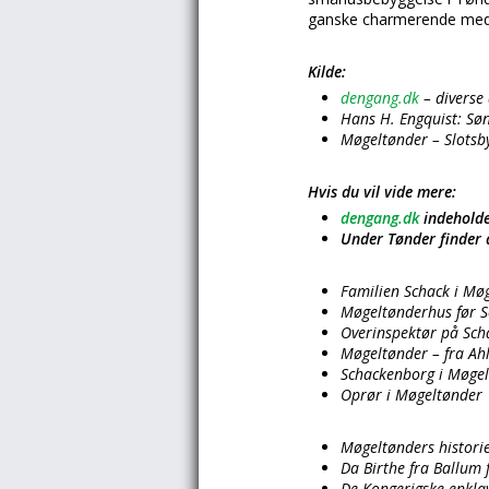
ganske charmerende med d
Kilde:
dengang.dk
– diverse 
Hans H. Engquist: Søn
Møgeltønder – Slotsb
Hvis du vil vide mere:
dengang.dk
indeholde
Under Tønder finder 
Familien Schack i Mø
Møgeltønderhus før 
Overinspektør på Sc
Møgeltønder – fra Ahl
Schackenborg i Møge
Oprør i Møgeltønder
Møgeltønders histori
Da Birthe fra Ballum 
De Kongerigske enkla