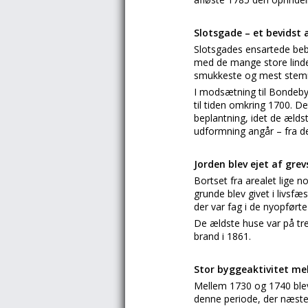
Slotsgade – et bevidst
Slotsgades ensartede beb
med de mange store linde
smukkeste og mest stemni
I modsætning til Bondebye
til tiden omkring 1700. De
beplantning, idet de ældst
udformning angår – fra den
Jorden blev ejet af gre
Bortset fra arealet lige 
grunde blev givet i livsfæs
der var fag i de nyopførte
De ældste huse var på tre
brand i 1861.
Stor byggeaktivitet me
Mellem 1730 og 1740 blev
denne periode, der næsten