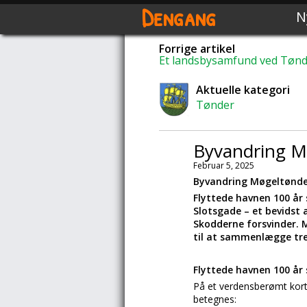
Dengang
N
Forrige artikel
Et landsbysamfund ved Tøn
Aktuelle kategori
Tønder
Byvandring M
Februar 5, 2025
Byvandring Møgeltønd
Flyttede havnen 100 år 
Slotsgade – et bevidst 
Skodderne forsvinder. M
til at sammenlægge tre
Flyttede havnen 100 år 
På et verdensberømt kort 
betegnes: