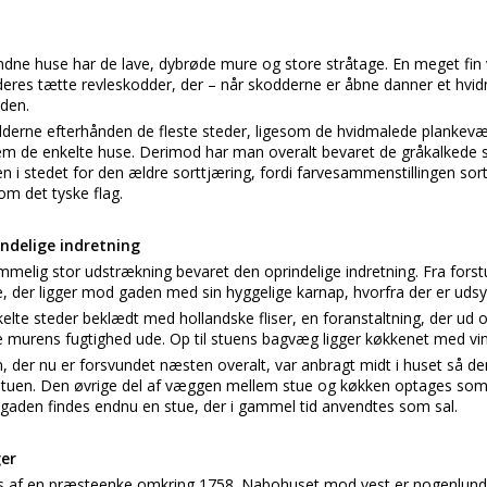
dne huse har de lave, dybrøde mure og store stråtage. En meget fin 
eres tætte revleskodder, der – når skodderne er åbne danner et 
den.
derne efterhånden de fleste steder, ligesom de hvidmalede plankev
em de enkelte huse. Derimod har man overalt bevaret de gråkalkede so
n i stedet for den ældre sorttjæring, fordi farvesammenstillingen sor
om det tyske flag.
ndelige indretning
mmelig stor udstrækning bevaret den oprindelige indretning. Fra for
e, der ligger mod gaden med sin hyggelige karnap, hvorfra der er udsyn 
te steder beklædt med hollandske fliser, en foranstaltning, der ud o
lde murens fugtighed ude. Op til stuens bagvæg ligger køkkenet med v
 der nu er forsvundet næsten overalt, var anbragt midt i huset så de
stuen. Den øvrige del af væggen mellem stue og køkken optages som r
 gaden findes endnu en stue, der i gammel tid anvendtes som sal.
ger
es af en præsteenke omkring 1758. Nabohuset mod vest er nogenlunde 