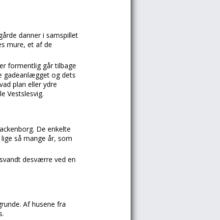
årde danner i samspillet
s mure, et af de
r formentlig går tilbage
elve gadeanlægget og dets
vad plan eller ydre
le Vestslesvig.
chackenborg. De enkelte
t i lige så mange år, som
forsvandt desværre ved en
grunde. Af husene fra
s.