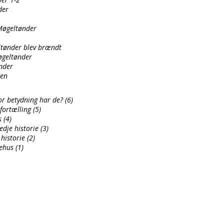
der
Møgeltønder
ltønder blev brændt
geltønder
ønder
den
r betydning har de? (6)
fortælling (5)
 (4)
dje historie (3)
istorie (2)
ehus (1)