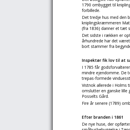
1790 ombygget til kniplin
forbillede.
Det tredje hus med den b
kniplingskræmmeren Mathi
(fra 1836) danner et tæt 
Det sidste i rækken er op
århundrede har det været
bort stammer fra begynde
Inspektør fik lov til 
I 1785 får godsforvalter
mindre ejendomme. De to
trepas-formede vinduesst
Vistnok allerede i Holms
omslutter en ganske lille
Posselts Gård.
Fire år senere (1789) o
Efter branden i 1861
De nye huse, der opførtes
småhusbebyggelse i Tønde