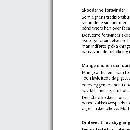
Skodderne forsvinder
Som egnens traditionsbun
smårudede vinduer med d
bånd tværs hen over faca
Desværre forsvinder skod
nydelige forbindelse mell
man indførte gråkalkninge
dansksindede befolkning 
Mange endnu i den opri
Mange af husene har i te
i den lavloftede dagligstu
Ydervæggen er endnu enkel
havde til hensigt i at ho
Den åbne køkkenskorsten,
danne kakkelovnsplads i 
og en lukket alkove. Mod
Omlavet til avlsbygnin
Det østligste hus opført