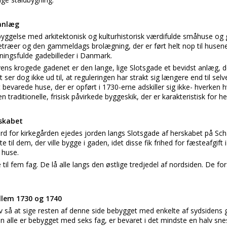
 anlæg
yggelse med arkitektonisk og kulturhistorisk værdifulde småhuse og g
træer og den gammeldags brolægning, der er ført helt nop til husene
ngsfulde gadebilleder i Danmark.
ns krogede gadenet er den lange, lige Slotsgade et bevidst anlæg, de
t ser dog ikke ud til, at reguleringen har strakt sig længere end til s
 bevarede huse, der er opført i 1730-erne adskiller sig ikke- hverken h
 traditionelle, frisisk påvirkede byggeskik, der er karakteristisk for he
vskabet
nord for kirkegården ejedes jorden langs Slotsgade af herskabet på S
te til dem, der ville bygge i gaden, idet disse fik frihed for fæsteafgif
 huse.
 til fem fag. De lå alle langs den østlige tredjedel af nordsiden. De 
llem 1730 og 1740
 så at sige resten af denne side bebygget med enkelte af sydsidens 
 alle er bebygget med seks fag, er bevaret i det mindste en halv sne