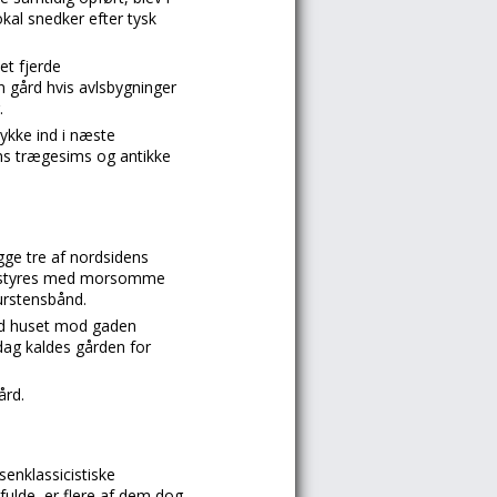
okal snedker efter tysk
et fjerde
 gård hvis avlsbygninger
.
ykke ind i næste
ens trægesims og antikke
ge tre af nordsidens
 udstyres med morsomme
urstensbånd.
ed huset mod gaden
 dag kaldes gården for
ård.
senklassicistiske
ulde, er flere af dem dog