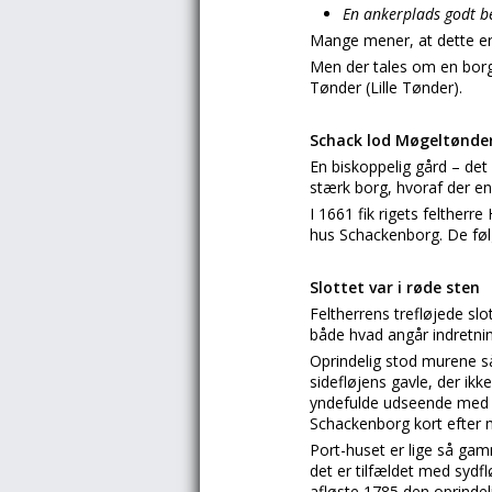
En ankerplads godt be
Mange mener, at dette er
Men der tales om en borg
Tønder (Lille Tønder).
Schack lod Møgeltønder
En biskoppelig gård – de
stærk borg, hvoraf der en
I 1661 fik rigets felther
hus Schackenborg. De følg
Slottet var i røde sten
Feltherrens trefløjede slo
både hvad angår indretni
Oprindelig stod murene så
sidefløjens gavle, der ik
yndefulde udseende med d
Schackenborg kort efter 
Port-huset er lige så gam
det er tilfældet med sydf
afløste 1785 den oprindel