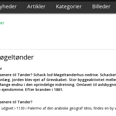
yheder
Artikler
Kategorier
Billeder
der
øgeltønder
er
senere til Tønder? Schack lod Møgeltønderhus nedrive. Schacken
anlæg. Jorden blev ejet af Grevskabet. Stor byggeaktivitet mell
ange endnu i den oprindelige indretning. Omlavet til avlsbygning
 ejendomme. Efter branden i 1861.
senere til Tønder?
udgivet i 1130 i Palermo af den arabiske geograf Idrisi, findes en by 