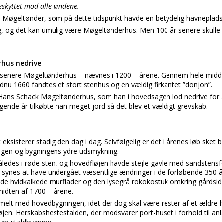
skyttet mod alle vindene.
 Møgeltønder, som på dette tidspunkt havde en betydelig havneplads
, og det kan umulig være Møgeltønderhus. Men 100 år senere skulle h
hus nedrive
t senere Møgeltønderhus – nævnes i 1200 – årene. Gennem hele midde
dnu 1660 fandtes et stort stenhus og en vældig firkantet ”donjon”.
re Hans Schack Møgeltønderhus, som han i hovedsagen lod nedrive for at
ende år tilkøbte han meget jord så det blev et vældigt grevskab.
t eksisterer stadig den dag i dag. Selvfølgelig er det i årenes løb sket 
ngen og bygningens ydre udsmykning.
ledes i røde sten, og hovedfløjen havde stejle gavle med sandstensfor
ke synes at have undergået væsentlige ændringer i de forløbende 350 
e hvidkalkede murflader og den lysegrå rokokostuk omkring gårdside
midten af 1700 – årene.
melt med hovedbygningen, idet der dog skal være rester af et ældre 
løjen. Herskabshestestalden, der modsvarer port-huset i forhold til 
ige staldbygning.