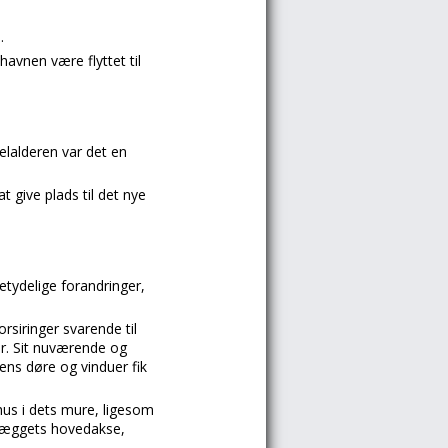
.
avnen være flyttet til
lalderen var det en
 give plads til det nye
betydelige forandringer,
siringer svarende til
år. Sit nuværende og
ns døre og vinduer fik
hus i dets mure, ligesom
anlæggets hovedakse,