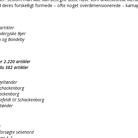
eres forskelligt formede – ofte noget overdimensionerede – karna
artikler
derjyske Byer
y og Bondeby
r 2.220 artikler
du 382 artikler
geltønder
Schackenborg
hackenborg
efeldt til Schackenborg
ltønder
e
forsøgte selvmord
ver 1-2