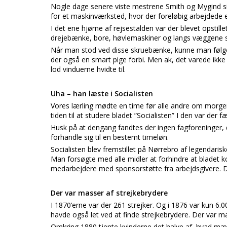
Nogle dage senere viste mestrene Smith og Mygind sig.
for et maskinværksted, hvor der foreløbig arbejdede
I det ene hjørne af rejsestalden var der blevet opsti
drejebænke, bore, høvlemaskiner og langs væggene 
Når man stod ved disse skruebænke, kunne man følge 
der også en smart pige forbi. Men ak, det varede ikke
lod vinduerne hvidte til.
Uha – han læste i Socialisten
Vores lærling mødte en time før alle andre om morge
tiden til at studere bladet ”Socialisten” I den var der 
Husk på at dengang fandtes der ingen fagforeninger, 
forhandle sig til en bestemt timeløn.
Socialisten blev fremstillet på Nørrebro af legendaris
Man forsøgte med alle midler at forhindre at bladet k
medarbejdere med sponsorstøtte fra arbejdsgivere. De
Der var masser af strejkebrydere
I 1870’erne var der 261 strejker. Og i 1876 var kun 6
havde også let ved at finde strejkebrydere. Der var m
Omkring 1880 tjente kvinderne det halve af, hvad mæ