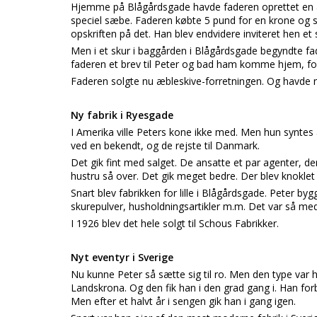
Hjemme på Blågårdsgade havde faderen oprettet en 
speciel sæbe. Faderen købte 5 pund for en krone og s
opskriften på det. Han blev endvidere inviteret hen et
Men i et skur i baggården i Blågårdsgade begyndte fad
faderen et brev til Peter og bad ham komme hjem, fo
Faderen solgte nu æbleskive-forretningen. Og havde nu 
Ny fabrik i Ryesgade
I Amerika ville Peters kone ikke med. Men hun syntes a
ved en bekendt, og de rejste til Danmark.
Det gik fint med salget. De ansatte et par agenter, de
hustru så over. Det gik meget bedre. Der blev knoklet
Snart blev fabrikken for lille i Blågårdsgade. Peter b
skurepulver, husholdningsartikler m.m. Det var så m
I 1926 blev det hele solgt til Schous Fabrikker.
Nyt eventyr i Sverige
Nu kunne Peter så sætte sig til ro. Men den type var ha
Landskrona. Og den fik han i den grad gang i. Han for
Men efter et halvt år i sengen gik han i gang igen.