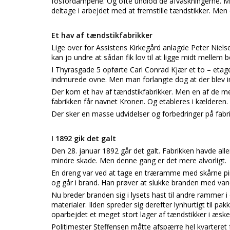
fosfordampene. Og ofte undlod de afvaskningerne. Man
deltage i arbejdet med at fremstille tændstikker. Men d
Et hav af tændstikfabrikker
Lige over for Assistens Kirkegård anlagde Peter Niels
kan jo undre at sådan fik lov til at ligge midt mellem b
I Thyrasgade 5 opførte Carl Conrad Kjær et to – eta
indmurede ovne. Men man forlangte dog at der blev inv
Der kom et hav af tændstikfabrikker. Men en af de me
fabrikken får navnet Kronen. Og etableres i kælderen.
Der sker en masse udvidelser og forbedringer på fab
I 1892 gik det galt
Den 28. januar 1892 går det galt. Fabrikken havde all
mindre skade. Men denne gang er det mere alvorligt.
En dreng var ved at tage en træramme med skårne pin
og går i brand. Han prøver at slukke branden med vands
Nu breder branden sig i lysets hast til andre rammer i 
materialer. Ilden spreder sig derefter lynhurtigt til pa
oparbejdet et meget stort lager af tændstikker i æske
Politimester Steffensen måtte afspærre hel kvarteret