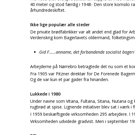
40 meter og stod færdig i 1948- Den store kornsilo r
århundredeskiftet.
Ikke lige populær alle steder
De private brødfabrikker var alt andet end glad for Ar
Verdenskrig kom Bagerlavets oldermand, folketingsm
Gid F……anname, det forbandende socialist bageri
Arbejderne på Nørrebro betragtede det nu som et ko
Fra 1905 var Pitzner direktør for De Forenede Bagerm
Og de var kun et par gader fra hinanden.
Lukkede i 1980
Under navne som Vitana, Fultana, Sitana, Nutana og Ru
rugbrød at spise. Lignende initiativer blev sat i værk i f
I 1959 beskæftigede virksomheden 295 arbejdere. I 1940
Virksomheden udvidede gradvist. Men i september 1980