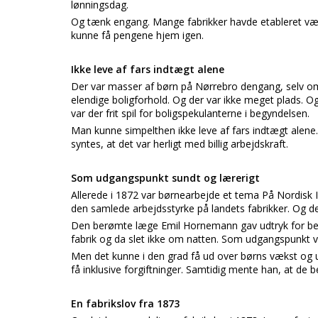
lønningsdag.
Og tænk engang. Mange fabrikker havde etableret vær
kunne få pengene hjem igen.
Ikke leve af fars indtægt alene
Der var masser af børn på Nørrebro dengang, selv om 
elendige boligforhold. Og der var ikke meget plads. O
var der frit spil for boligspekulanterne i begyndelsen.
Man kunne simpelthen ikke leve af fars indtægt alene.
syntes, at det var herligt med billig arbejdskraft.
Som udgangspunkt sundt og lærerigt
Allerede i 1872 var børnearbejde et tema På Nordisk I
den samlede arbejdsstyrke på landets fabrikker. Og d
Den berømte læge Emil Hornemann gav udtryk for bek
fabrik og da slet ikke om natten. Som udgangspunkt v
Men det kunne i den grad få ud over børns vækst og
få inklusive forgiftninger. Samtidig mente han, at de b
En fabrikslov fra 1873