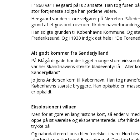
I 1860 var Heegaard på102 ansatte. Han tog fusen på
stor fortjeneste solgte han jordene videre.
Heegaard var den store velgører på Nørrebro. Sålede
grund af et grusomt rovmord fik den navneforandring 
Han solgte grunden til Københavns Kommune. Og etabl
Frederikssund. Og i 1930 indgik det hele i ”De Forened
Alt godt kommer fra Sønderjylland
På Blågårdsgade har der ligget mange store virksomhed
var her Skandinaviens største bladeventyr lå – Aller 
Sønderjylland”
Jo Jens Andersen kom til København. Han tog navnefora
Københavns største bryggere. Han opkøbte en masse 
er opkaldt.
Eksplosioner i villaen
Men for at gøre en lang historie kort, så ender vi med
oppe på sit værelse og eksperimenterede. Efterhånde
trykke på.
Og nabodatteren Laura blev forelsket i ham. Hun blev 
allerførste var illustreret Familiejournal. Den første