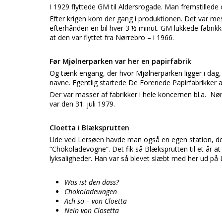
I 1929 flyttede GM til Aldersrogade. Man fremstillede
Efter krigen kom der gang i produktionen. Det var m
efterhånden en bil hver 3 ½ minut. GM lukkede fabrikk
at den var flyttet fra Nørrebro – i 1966.
Før Mjølnerparken var her en papirfabrik
Og tænk engang, der hvor Mjølnerparken ligger i dag,
navne. Egentlig startede De Forenede Papirfabrikker a
Der var masser af fabrikker i hele koncernen bl.a. Nørr
var den 31. juli 1979.
Cloetta i Blæksprutten
Ude ved Lersøen havde man også en egen station, den
”Chokoladevogne”. Det fik så Blæksprutten til et år at
lyksaligheder. Han var så blevet slæbt med her ud på 
Was ist den dass?
Chokoladewagen
Ach so – von Cloetta
Nein von Closetta