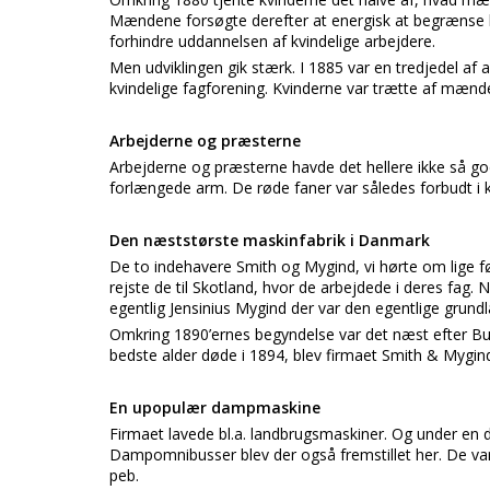
Mændene forsøgte derefter at energisk at begrænse 
forhindre uddannelsen af kvindelige arbejdere.
Men udviklingen gik stærk. I 1885 var en tredjedel af 
kvindelige fagforening. Kvinderne var trætte af mæn
Arbejderne og præsterne
Arbejderne og præsterne havde det hellere ikke så g
forlængede arm. De røde faner var således forbudt i k
Den næststørste maskinfabrik i Danmark
De to indehavere Smith og Mygind, vi hørte om lige f
rejste de til Skotland, hvor de arbejdede i deres fag. 
egentlig Jensinius Mygind der var den egentlige grund
Omkring 1890’ernes begyndelse var det næst efter Bur
bedste alder døde i 1894, blev firmaet Smith & Mygind
En upopulær dampmaskine
Firmaet lavede bl.a. landbrugsmaskiner. Og under en d
Dampomnibusser blev der også fremstillet her. De v
peb.