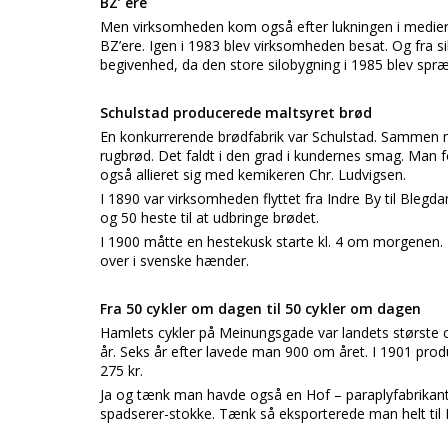
BZ’ ere
Men virksomheden kom også efter lukningen i mediern
BZ’ere. Igen i 1983 blev virksomheden besat. Og fra s
begivenhed, da den store silobygning i 1985 blev spræ
Schulstad producerede maltsyret brød
En konkurrerende brødfabrik var Schulstad. Sammen
rugbrød. Det faldt i den grad i kundernes smag. Man 
også allieret sig med kemikeren Chr. Ludvigsen.
I 1890 var virksomheden flyttet fra Indre By til Ble
og 50 heste til at udbringe brødet.
I 1900 måtte en hestekusk starte kl. 4 om morgenen.
over i svenske hænder.
Fra 50 cykler om dagen til 50 cykler om dagen
Hamlets cykler på Meinungsgade var landets største cy
år. Seks år efter lavede man 900 om året. I 1901 p
275 kr.
Ja og tænk man havde også en Hof – paraplyfabrikan
spadserer-stokke. Tænk så eksporterede man helt til 