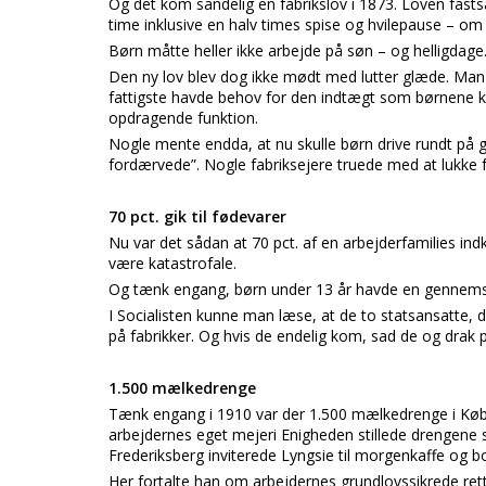
Og det kom sandelig en fabrikslov i 1873. Loven fast
time inklusive en halv times spise og hvilepause – om
Børn måtte heller ikke arbejde på søn – og helligdage
Den ny lov blev dog ikke mødt med lutter glæde. Man
fattigste havde behov for den indtægt som børnene 
opdragende funktion.
Nogle mente endda, at nu skulle børn drive rundt på 
fordærvede”. Nogle fabriksejere truede med at lukke fa
70 pct. gik til fødevarer
Nu var det sådan at 70 pct. af en arbejderfamilies in
være katastrofale.
Og tænk engang, børn under 13 år havde en gennemsni
I Socialisten kunne man læse, at de to statsansatte, de
på fabrikker. Og hvis de endelig kom, sad de og drak 
1.500 mælkedrenge
Tænk engang i 1910 var der 1.500 mælkedrenge i Københ
arbejdernes eget mejeri Enigheden stillede drengene
Frederiksberg inviterede Lyngsie til morgenkaffe og bo
Her fortalte han om arbejdernes grundlovssikrede ret