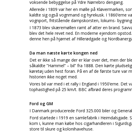
voksende bebyggelse på Ydre Nørrebro dengang.
Allerede i 1809 var her en mølle på Kløvermarken, som
kaldte sig også vognmand og hyrekusk. I 1860’erne v
vognport, fritstående dampskorsten, lokums- bygning,
I 1873 blev skæremøllen ramt af atter en brand. Sav
blev det hele revet ned. En moderne ejendom opstod. O
denne hen på hjørnet af Hillerødgade og Nordbanerga
Da man næste kørte kongen ned
Det er ikke så mange der er klar over det, men der b
såkaldte ”Hammel” – bil” fra 1888. Den kørte pludseli
køretøj uden hest foran. På en af de første ture var
historien ikke noget med.
Vores bil var med i et rally i England i 1950’erne. Det
tophastighed på 25 km/t. BBC afbrød deres programm
Ford og GM
I Danmark producerede Ford 325.000 biler og General
Ford startede i 1919 en samlefabrik i Heimdalsgade. S
kom i, kunne man købe hos cigarhandleren i Sigurdsg
store til skure og kolonihavehuse.