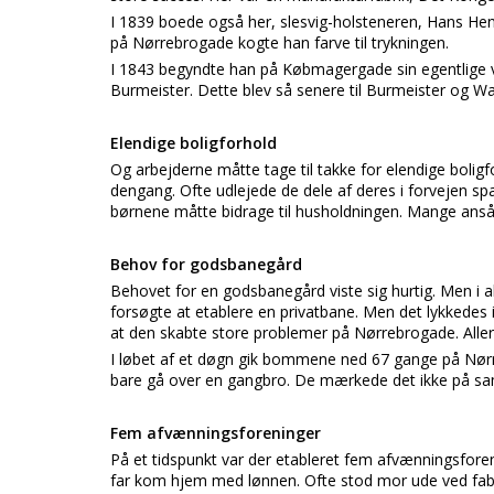
I 1839 boede også her, slesvig-holsteneren, Hans He
på Nørrebrogade kogte han farve til trykningen.
I 1843 begyndte han på Købmagergade sin egentlige 
Burmeister. Dette blev så senere til Burmeister og Wa
Elendige boligforhold
Og arbejderne måtte tage til takke for elendige bolig
dengang. Ofte udlejede de dele af deres i forvejen s
børnene måtte bidrage til husholdningen. Mange anså d
Behov for godsbanegård
Behovet for en godsbanegård viste sig hurtig. Men i a
forsøgte at etablere en privatbane. Men det lykkedes i
at den skabte store problemer på Nørrebrogade. Aller
I løbet af et døgn gik bommene ned 67 gange på Nør
bare gå over en gangbro. De mærkede det ikke på 
Fem afvænningsforeninger
På et tidspunkt var der etableret fem afvænningsforen
far kom hjem med lønnen. Ofte stod mor ude ved fabri