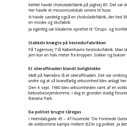
Kehlet havde chokoladefabrik på Jagtvej 85. Det var de
Her havde et missionsselskab senere til huse.
Vi havde sandelig også en chokoladefabrik, der hed E
en moske og skofabrik.
Ja egentlig var lokalerne oprettet til ”Drops- og Konfek
Stakkels knægte på hesteskofabrikken
På Tagensvej 7 lå Københavns hesteskofabrik. Man 
jern kun en halv meter fra kroppen. Sokker og bukse
Et olieraffinaderi blandt boligblokke
Midt på Nørrebro lå et olieraffinaderi. Det var omkr
undre sig at så brandfarlig virksomhed blev anlagt her.
Den 4. sept. 1980 blev virksomheden ramt af en volds
beboelsesejendomme. I dag er grunden stadig forurene
Banana Park.
Da politiet brugte tåregas
I Heimdalsgade 45 – 47 huserede ”De Forenede Gummi 
de voldsomme kampe mellem BZ’er og politiet. Ja det 