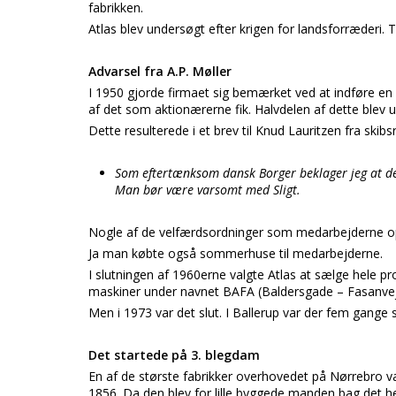
fabrikken.
Atlas blev undersøgt efter krigen for landsforræderi. T
Advarsel fra A.P. Møller
I 1950 gjorde firmaet sig bemærket ved at indføre e
af det som aktionærerne fik. Halvdelen af dette blev u
Dette resulterede i et brev til Knud Lauritzen fra skibs
Som eftertænksom dansk Borger beklager jeg at der
Man bør være varsomt med Sligt.
Nogle af de velfærdsordninger som medarbejderne op
Ja man købte også sommerhuse til medarbejderne.
I slutningen af 1960erne valgte Atlas at sælge hele 
maskiner under navnet BAFA (Baldersgade – Fasanvej
Men i 1973 var det slut. I Ballerup var der fem gang
Det startede på 3. blegdam
En af de største fabrikker overhovedet på Nørrebro v
1856. Da den blev for lille byggede manden bag det h