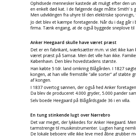
Ophidsede mennesker kastede alt muligt efter den und
en enkelt død kat. I de følgende dage måtte Smith’ 
Men udviklingen fra uhyre til den elektriske sporvogn,
Jo det blev et kæmpe foretagende. Når du i dag går i b
firma. Tænk engang, at de også byggede sneplove til d
Anker Heegaard skulle have været præst
Det er en fabrikant, iværksætter m.m. vi slet ikke k
været præst på Samsø. Men det ville han ikke. Familie
København. Den blev hovedstadens største.
Han købte 5 tdr. land omkring Blågården. I 1827 søgte
kongen, at han ville fremstille ”alle sorter” af støbte g
af kongen.
I 1837 overtog sønnen, der også hed Anker foretagen
Da blev de produceret 4.000 gryder, 5.000 pander sam
Selv boede Heegaard på Blågårdsgade 36 i en villa.
En tung stinkende lugt over Nørrebro
Det var meget, der lykkedes for Anker Heegaard. Me
tarmstrenge til musikinstrumenter. Lugten hang nemlig 
De lokale beboere ville ikke leve med åbne grubber 