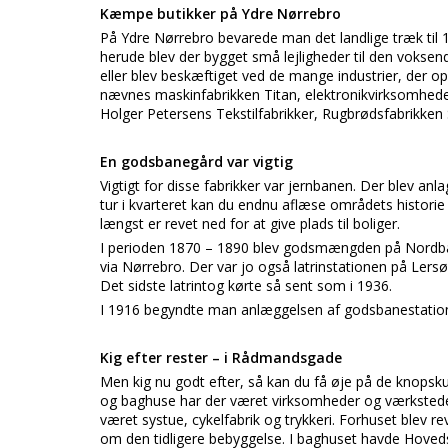
Kæmpe butikker på Ydre Nørrebro
På Ydre Nørrebro bevarede man det landlige træk til 
herude blev der bygget små lejligheder til den voksen
eller blev beskæftiget ved de mange industrier, der ops
nævnes maskinfabrikken Titan, elektronikvirksomhede
Holger Petersens Tekstilfabrikker, Rugbrødsfabrikken
En godsbanegård var vigtig
Vigtigt for disse fabrikker var jernbanen. Der blev 
tur i kvarteret kan du endnu aflæse områdets historie
længst er revet ned for at give plads til boliger.
I perioden 1870 – 1890 blev godsmængden på Nordban
via Nørrebro. Der var jo også latrinstationen på Lers
Det sidste latrintog kørte så sent som i 1936.
I 1916 begyndte man anlæggelsen af godsbanestation
Kig efter rester – i Rådmandsgade
Men kig nu godt efter, så kan du få øje på de knopsk
og baghuse har der været virksomheder og værksteder
været systue, cykelfabrik og trykkeri. Forhuset blev re
om den tidligere bebyggelse. I baghuset havde Hoved