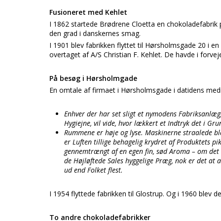
Fusioneret med Kehlet
I 1862 startede Brødrene Cloetta en chokoladefabrik 
den grad i danskernes smag.
I 1901 blev fabrikken flyttet til Hørsholmsgade 20 i en
overtaget af A/S Christian F. Kehlet. De havde i forv
På besøg i Hørsholmgade
En omtale af firmaet i Hørsholmsgade i datidens medi
Enhver der har set sligt et nymodens Fabriksanlæg,
Hygiejne, vil vide, hvor lækkert et Indtryk det i Gr
Rummene er høje og lyse. Maskinerne straalede bla
er Luften tillige behagelig krydret af Produktets p
gennemtrængt af en egen fin, sød Aroma – om det sky
de Højløftede Sales hyggelige Præg, nok er det at 
ud end Folket flest.
I 1954 flyttede fabrikken til Glostrup. Og i 1960 blev 
To andre chokoladefabrikker