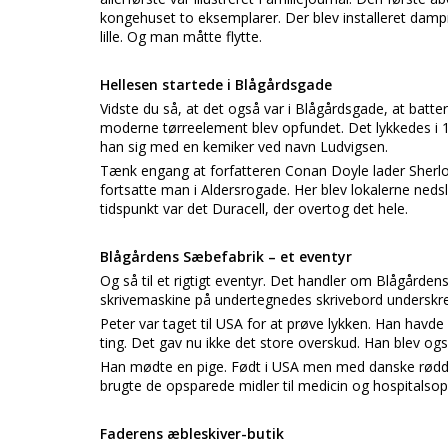
kongehuset to eksemplarer. Der blev installeret dampm
lille. Og man måtte flytte.
Hellesen startede i Blågårdsgade
Vidste du så, at det også var i Blågårdsgade, at batte
moderne tørreelement blev opfundet. Det lykkedes i 18
han sig med en kemiker ved navn Ludvigsen.
Tænk engang at forfatteren Conan Doyle lader Sherlo
fortsatte man i Aldersrogade. Her blev lokalerne nedsl
tidspunkt var det Duracell, der overtog det hele.
Blågårdens Sæbefabrik – et eventyr
Og så til et rigtigt eventyr. Det handler om Blågårde
skrivemaskine på undertegnedes skrivebord underskrev
Peter var taget til USA for at prøve lykken. Han havde
ting. Det gav nu ikke det store overskud. Han blev også
Han mødte en pige. Født i USA men med danske rødder
brugte de opsparede midler til medicin og hospitalsop
Faderens æbleskiver-butik