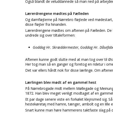
Også blandt de veluddannede så man ned på arbejde
Lærerdrengene mødtes på Fælleden
Og damfløjterne på Nørrebro fløjtede ved mødestart, 
disse fløjter fra hinanden.
Lærerdrengene mødtes om aftenen på Fælleden. De titu
undrede sig over tiltaleformen:
Goddag Hr. Skræddermester, Goddag Hr. Dåsefabri
Aftenen kunne godt slutte med at man tog over til Ø
Her tog man så en ganger og foretog en ridetur i om
Det var ellers hårdt nok for disse lærlinge. Om aften
Lærlingen blev mødt af en gammel hest
På Nørrebrogade midt mellem Møllegade og Meinungsga
1872. Han blev meget venligt modtaget af en gammel h
Et par dage senere viste en forkølet klejnsmed sig. Så
hestekøretøj med hamre, tænger, ambolt og en lille esse
Snart kunne man høre hammerens taktfaste slag på d