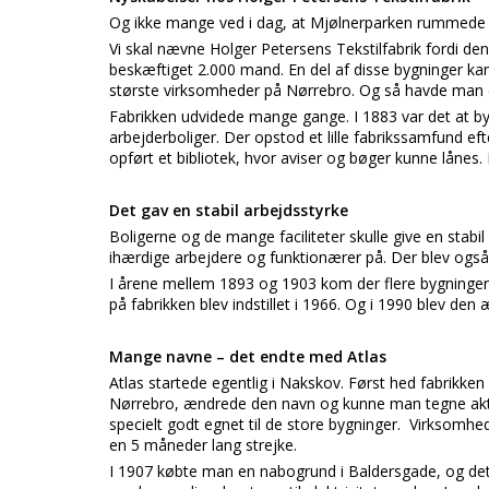
Og ikke mange ved i dag, at Mjølnerparken rummede 
Vi skal nævne Holger Petersens Tekstilfabrik fordi den
beskæftiget 2.000 mand. En del af disse bygninger ka
største virksomheder på Nørrebro. Og så havde man en 
Fabrikken udvidede mange gange. I 1883 var det at by
arbejderboliger. Der opstod et lille fabrikssamfund ef
opført et bibliotek, hvor aviser og bøger kunne lånes.
Det gav en stabil arbejdsstyrke
Boligerne og de mange faciliteter skulle give en stab
ihærdige arbejdere og funktionærer på. Der blev ogs
I årene mellem 1893 og 1903 kom der flere bygninger 
på fabrikken blev indstillet i 1966. Og i 1990 blev den
Mange navne – det endte med Atlas
Atlas startede egentlig i Nakskov. Først hed fabrikke
Nørrebro, ændrede den navn og kunne man tegne aktier
specielt godt egnet til de store bygninger. Virksomhed
en 5 måneder lang strejke.
I 1907 købte man en nabogrund i Baldersgade, og det