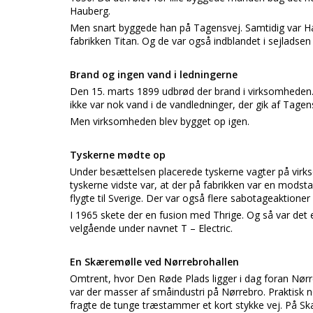
Hauberg.
Men snart byggede han på Tagensvej. Samtidig var H
fabrikken Titan. Og de var også indblandet i sejladsen
Brand og ingen vand i ledningerne
Den 15. marts 1899 udbrød der brand i virksomheden
ikke var nok vand i de vandledninger, der gik af Tagen
Men virksomheden blev bygget op igen.
Tyskerne mødte op
Under besættelsen placerede tyskerne vagter på virk
tyskerne vidste var, at der på fabrikken var en mod
flygte til Sverige. Der var også flere sabotageaktion
I 1965 skete der en fusion med Thrige. Og så var det e
velgående under navnet T – Electric.
En Skæremølle ved Nørrebrohallen
Omtrent, hvor Den Røde Plads ligger i dag foran Nørr
var der masser af småindustri på Nørrebro. Praktisk n
fragte de tunge træstammer et kort stykke vej. På Skæ