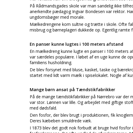
På Rådmandsgades skole var man sandelig ikke tilfr
anerkendte pædagog Ingvar Bondesen var rektor. Han
ungdomsbøger med morale.
Mælkedrengene kom sultne og trætte i skole. Ofte fal
misbrug og børneplageri dukkede op. Egentlig ramte 
En panser kunne lugtes i 100 meters afstand
En mælkedreng kunne lugte en panser i 100 meters a
var særdeles populære. I løbet af en uge kunne de opnå
familiens husholdning.
De blev forsynet med bluse, kasket, taske og bærekr
startet med lidt varm mælk i spiselokalet. Nogle af 
Mange børn ansat på Tændstikfabrikker
På de mange tændstikfabrikker på Nørrebro var der m
var stor. Lønnen var lille. Og arbejdet med giftige stof
med dødsfald.
Den fosfor, der blev brugt i produktionen, fik knoglerne
Deres kæbeben smuldrede væk.
I 1873 blev det godt nok forbudt at bruge hvid fosfo