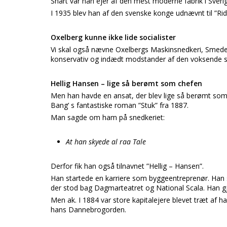
Snart var han ejer af den mest moderne fabrik i Sver
I 1935 blev han af den svenske konge udnævnt til ”Ri
Oxelberg kunne ikke lide socialister
Vi skal også nævne Oxelbergs Maskinsnedkeri, Smede
konservativ og indædt modstander af den voksende soci
Hellig Hansen – lige så berømt som chefen
Men han havde en ansat, der blev lige så berømt som
Bang’ s fantastiske roman ”Stuk” fra 1887.
Man sagde om ham på snedkeriet:
At han skyede al raa Tale
Derfor fik han også tilnavnet ”Hellig – Hansen”.
Han startede en karriere som byggeentreprenør. Han
der stod bag Dagmarteatret og National Scala. Han gj
Men ak. I 1884 var store kapitalejere blevet træt af ha
hans Dannebrogorden.