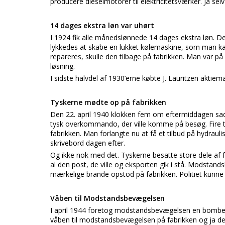
producere dieselmotorer til elektricitetsværker. Ja 
14 dages ekstra løn var uhørt
I 1924 fik alle månedslønnede 14 dages ekstra løn. De
lykkedes at skabe en lukket kølemaskine, som man kal
repareres, skulle den tilbage på fabrikken. Man var på
løsning.
I sidste halvdel af 1930’erne købte J. Lauritzen aktiema
Tyskerne mødte op på fabrikken
Den 22. april 1940 klokken fem om eftermiddagen sad 
tysk overkommando, der ville komme på besøg. Fire ty
fabrikken. Man forlangte nu at få et tilbud på hydrauli
skrivebord dagen efter.
Og ikke nok med det. Tyskerne besatte store dele af f
al den post, de ville og eksporten gik i stå. Modsta
mærkelige brande opstod på fabrikken. Politiet kunne
Våben til Modstandsbevægelsen
I april 1944 foretog modstandsbevægelsen en bombeak
våben til modstandsbevægelsen på fabrikken og ja d