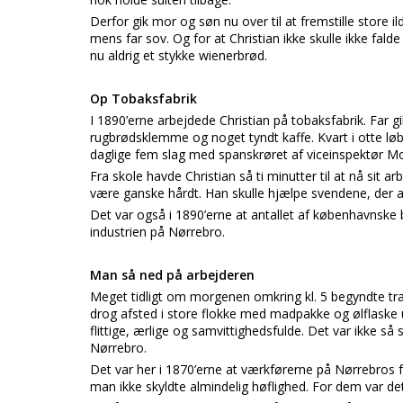
Derfor gik mor og søn nu over til at fremstille store 
mens far sov. Og for at Christian ikke skulle ikke falde
nu aldrig et stykke wienerbrød.
Op Tobaksfabrik
I 1890’erne arbejdede Christian på tobaksfabrik. Far gi
rugbrødsklemme og noget tyndt kaffe. Kvart i otte løb
daglige fem slag med spanskrøret af viceinspektør Mor
Fra skole havde Christian så ti minutter til at nå sit 
være ganske hårdt. Han skulle hjælpe svendene, der 
Det var også i 1890’erne at antallet af københavnske 
industrien på Nørrebro.
Man så ned på arbejderen
Meget tidligt om morgenen omkring kl. 5 begyndte t
drog afsted i store flokke med madpakke og ølflaske u
flittige, ærlige og samvittighedsfulde. Det var ikke så
Nørrebro.
Det var her i 1870’erne at værkførerne på Nørrebro
man ikke skyldte almindelig høflighed. For dem var det