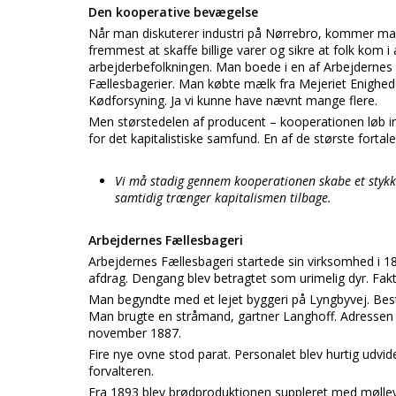
Den kooperative bevægelse
Når man diskuterer industri på Nørrebro, kommer man
fremmest at skaffe billige varer og sikre at folk kom i
arbejderbefolkningen. Man boede i en af Arbejdernes 
Fællesbagerier. Man købte mælk fra Mejeriet Enighede
Kødforsyning. Ja vi kunne have nævnt mange flere.
Men størstedelen af producent – kooperationen løb 
for det kapitalistiske samfund. En af de største fortal
Vi må stadig gennem kooperationen skabe et stykke
samtidig trænger kapitalismen tilbage.
Arbejdernes Fællesbageri
Arbejdernes Fællesbageri startede sin virksomhed i 18
afdrag. Dengang blev betragtet som urimelig dyr. Fak
Man begyndte med et lejet byggeri på Lyngbyvej. Bes
Man brugte en stråmand, gartner Langhoff. Adressen 
november 1887.
Fire nye ovne stod parat. Personalet blev hurtig udvid
forvalteren.
Fra 1893 blev brødproduktionen suppleret med møllev