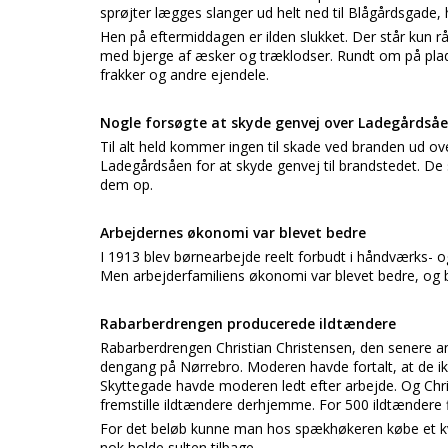
sprøjter lægges slanger ud helt ned til Blågårdsgade
Hen på eftermiddagen er ilden slukket. Der står kun r
med bjerge af æsker og træklodser. Rundt om på plad
frakker og andre ejendele.
Nogle forsøgte at skyde genvej over Ladegårdså
Til alt held kommer ingen til skade ved branden ud o
Ladegårdsåen for at skyde genvej til brandstedet. De sy
dem op.
Arbejdernes økonomi var blevet bedre
I 1913 blev børnearbejde reelt forbudt i håndværks- o
Men arbejderfamiliens økonomi var blevet bedre, og 
Rabarberdrengen producerede ildtændere
Rabarberdrengen Christian Christensen, den senere ana
dengang på Nørrebro. Moderen havde fortalt, at de ikke 
Skyttegade havde moderen ledt efter arbejde. Og Chri
fremstille ildtændere derhjemme. For 500 ildtændere f
For det beløb kunne man hos spækhøkeren købe et kv
nok holde sulten tilbage.