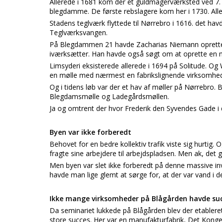
Allerede i 1681 kom der et guldmagerværksted ved 7. B
blegdamme. De første rebslagere kom her i 1730. Alle
Stadens teglværk flyttede til Nørrebro i 1616. det hav
Teglværksvangen.
På Blegdammen 21 havde Zacharias Niemann oprettet 
iværksætter. Han havde også søgt om at oprette en m
Limsyderi eksisterede allerede i 1694 på Solitude. Og
en mølle med nærmest en fabrikslignende virksomhed 
Og i tidens løb var der et hav af møller på Nørrebro. 
Blegdamsmølle og Ladegårdsmøllen.
Ja og omtrent der hvor Frederik den Syvendes Gade i d
Byen var ikke forberedt
Behovet for en bedre kollektiv trafik viste sig hurtig.
fragte sine arbejdere til arbejdspladsen. Men ak, det gi
Men byen var slet ikke forberedt på denne massive in
havde man lige glemt at sørge for, at der var vand i d
Ikke mange virksomheder på Blågården havde su
Da seminariet lukkede på Blågården blev der etablere
store succes. Her var en manufakturfabrik, Det Kong