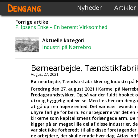
Dengang
Nyheder
Artikler
Forrige artikel
P. Ipsens Enke – En berømt Virksomhed
Aktuelle kategori
Industri på Nørrebro
Børnearbejde, Tændstikfabri
August 27, 2021
Børnearbejde, Tændstikfabrikker og Industri på 
Foredrag den 27. august 2021 i Karmel på Nørrebro
Fredagsrundstykker. Og så var der fuldt booket o
utrolig hyggelig oplevelse. Men læs her om dengan
at gå op i en højere enhed. Det var især levneds
uhyre farlige for børn. For arbejderne var det e
kirkerne som kapitalismens forlængede arm. De rø
kigger på en meget lille del af disse industrier,
var slet ikke forberedt til alle disse foretagender
de arbejdere, der skulle møde hver dag. Atlas ind