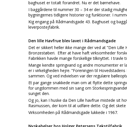
baghuset er totalt forandret. Nu er det børnehave.
I baggårdene til nummer 30 – 34 er der stadig mulighe
bygningernes tidligere historier og funktioner. I num
Kig engang på Rådmandsgade 43. Baghuset og baggårde
leverpostejfabrik.
Den lille Havfrue blev lavet i Rådmandsgade
Det er sikkert heller ikke mange der ved at ”Den Lil
Bronzestøberi. Efter at have haft virksomheder forsk
Fabrikken havde mange forskellige tilknyttet. I travle t
Mange kendte springvand og andre monumenter er lave
er i virkeligheden hejre. ”Foreningen til Hovedstaden
sammen. Og ved indvielsen var der regulære bølleoptø
Et par gange snakkede man om at flytte dette springv
for ungdommen med sin sang om Storkespringvandet. 
sunget den.
Og jo, kan I huske da Den Lille havfrue mistede sit hov
Rasmussen, der kom til at udføre dette. Og det skete 
Virksomheden på Rådmandsgade lukkede i 1967.
Nyskabelser hos Holger Petersens Tekstilfabrik