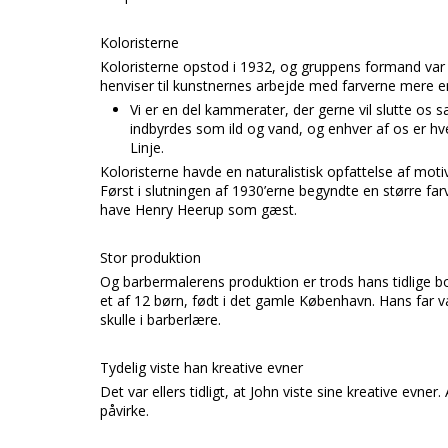
Koloristerne
Koloristerne opstod i 1932, og gruppens formand var 
henviser til kunstnernes arbejde med farverne mere e
Vi er en del kammerater, der gerne vil slutte os sa
indbyrdes som ild og vand, og enhver af os er hv
Linje.
Koloristerne havde en naturalistisk opfattelse af moti
Først i slutningen af 1930’erne begyndte en større fa
have Henry Heerup som gæst.
Stor produktion
Og barbermalerens produktion er trods hans tidlige bo
et af 12 børn, født i det gamle København. Hans far 
skulle i barberlære.
Tydelig viste han kreative evner
Det var ellers tidligt, at John viste sine kreative evne
påvirke.