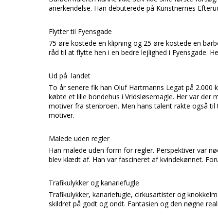
anerkendelse. Han debuterede på Kunstnernes Efteruds
Flytter til Fyensgade
75 øre kostede en klipning og 25 øre kostede en barber
råd til at flytte hen i en bedre lejlighed i Fyensgade. He
Ud på landet
To år senere fik han Oluf Hartmanns Legat på 2.000 k
købte et lille bondehus i Vridsløsemagle. Her var der
motiver fra stenbroen. Men hans talent rakte også til 
motiver.
Malede uden regler
Han malede uden form for regler. Perspektiver var nø
blev klædt af. Han var fascineret af kvindekønnet. For
Trafikulykker og kanariefugle
Trafikulykker, kanariefugle, cirkusartister og knokkel
skildret på godt og ondt. Fantasien og den nøgne r