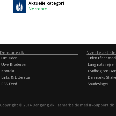
Aktuelle kategori
Nørrebro
Dengang.dk
Nyeste artikle
Om siden
Tiden råber mod
Uwe Brodersen
Lang nats rejse 
Kontakt
Hvidbog om Dan
Links & Litteratur
Danmarks Shake
RSS Feed
Spadeslaget
Copyright © 2014 Dengang.dk i samarbejde med
IP-Support.dk