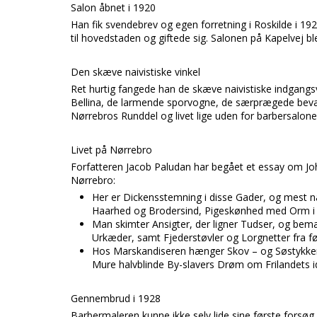
Salon åbnet i 1920
Han fik svendebrev og egen forretning i Roskilde i 1
til hovedstaden og giftede sig. Salonen på Kapelvej bl
Den skæve naivistiske vinkel
Ret hurtig fangede han de skæve naivistiske indgangsvi
Bellina, de larmende sporvogne, de særprægede bevært
Nørrebros Runddel og livet lige uden for barbersalone
Livet på Nørrebro
Forfatteren Jacob Paludan har begået et essay om John
Nørrebro:
Her er Dickensstemning i disse Gader, og mest n
Haarhed og Brodersind, Pigeskønhed med Orm i 
Man skimter Ansigter, der ligner Tudser, og be
Urkæder, samt Fjederstøvler og Lorgnetter fra f
Hos Marskandiseren hænger Skov – og Søstykker
Mure halvblinde By-slavers Drøm om Frilandets i
Gennembrud i 1928
Barbermaleren kunne ikke selv lide sine første forsøg