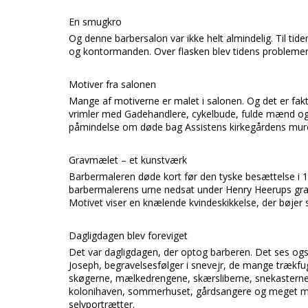
En smugkro
Og denne barbersalon var ikke helt almindelig. Til ti
og kontormanden. Over flasken blev tidens problemer 
Motiver fra salonen
Mange af motiverne er malet i salonen. Og det er fakti
vrimler med Gadehandlere, cykelbude, fulde mænd og 
påmindelse om døde bag Assistens kirkegårdens mur
Gravmælet – et kunstværk
Barbermaleren døde kort før den tyske besættelse i 1
barbermalerens urne nedsat under Henry Heerups grav
Motivet viser en knælende kvindeskikkelse, der bøjer
Dagligdagen blev foreviget
Det var dagligdagen, der optog barberen. Det ses ogs
Joseph, begravelsesfølger i snevejr, de mange trækfu
skøgerne, mælkedrengene, skærsliberne, snekasterne o
kolonihaven, sommerhuset, gårdsangere og meget mere
selvportrætter.