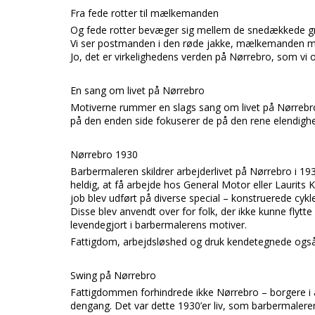
Fra fede rotter til mælkemanden
Og fede rotter bevæger sig mellem de snedækkede gr
Vi ser postmanden i den røde jakke, mælkemanden med
Jo, det er virkelighedens verden på Nørrebro, som vi o
En sang om livet på Nørrebro
Motiverne rummer en slags sang om livet på Nørrebr
på den enden side fokuserer de på den rene elendighe
Nørrebro 1930
Barbermaleren skildrer arbejderlivet på Nørrebro i 1
heldig, at få arbejde hos General Motor eller Laurits 
job blev udført på diverse special – konstruerede cykl
Disse blev anvendt over for folk, der ikke kunne flytte
levendegjort i barbermalerens motiver.
Fattigdom, arbejdsløshed og druk kendetegnede også 
Swing på Nørrebro
Fattigdommen forhindrede ikke Nørrebro – borgere i a
dengang. Det var dette 1930’er liv, som barbermaler