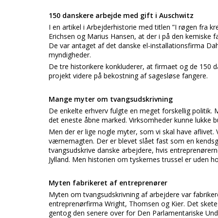
150 danskere arbejde med gift i Auschwitz
I en artikel i Arbejderhistorie med titlen ”I røgen fra
Erichsen og Marius Hansen, at der i på den kemiske fa
De var antaget af det danske el-installationsfirma D
myndigheder.
De tre historikere konkluderer, at firmaet og de 150 
projekt videre på bekostning af sagesløse fangere.
Mange myter om tvangsudskrivning
De enkelte erhverv fulgte en meget forskellig politik
det eneste åbne marked. Virksomheder kunne lukke buti
Men der er lige nogle myter, som vi skal have aflivet.
værnemagten. Der er blevet slået fast som en kendsger
tvangsudskrive danske arbejdere, hvis entreprenørerne
Jylland. Men historien om tyskernes trussel er uden hol
Myten fabrikeret af entreprenører
Myten om tvangsudskrivning af arbejdere var fabriker
entreprenørfirma Wright, Thomsen og Kier. Det skete 
gentog den senere over for Den Parlamentariske Unde