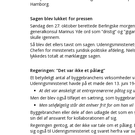
Hamborg.
Sagen blev lukket for pressen
Søndag den 27. oktober berettede Berlingske morgen
generalkonsul Marinus Yde ord som ”dristig” og ”giga
skulle igennem.
Så blev det ellers tavst om sagen. Udenrigsministerie
Chefen for ministeriets juridisk-politiske afdeling, 
lykkedes totalt at mørklægge sagen.
Regeringen: ”Det var ikke et pålæg”
Et betydeligt antal af byggebranchens virksomheder v
Udenrigsministeriet havde på et møde den 13. juni 194
At det var ønskeligt at entreprenørerne påtog sig 
Men der blev også tilføjet en sætning, som byggebra
Men selvfølgelig står det enhver frit for om han vil 
Byggebranchen eller dele af den udlagde det som en st
sin del af ansvaret for kollaborationen af sig.
Regeringen gentog, at der ikke var tale om et pålæg.
sig også til Udenrigsministeriet og svaret herfra var 