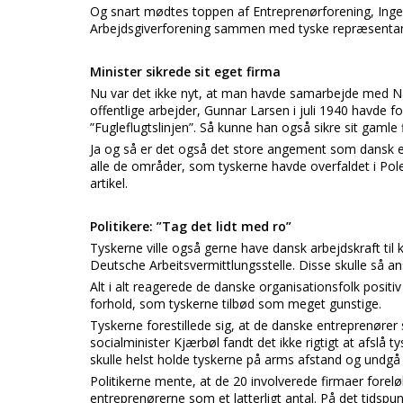
Og snart mødtes toppen af Entreprenørforening, Ing
Arbejdsgiverforening sammen med tyske repræsentan
Minister sikrede sit eget firma
Nu var det ikke nyt, at man havde samarbejde med Naz
offentlige arbejder, Gunnar Larsen i juli 1940 havde f
”Fugleflugtslinjen”. Så kunne han også sikre sit gamle 
Ja og så er det også det store angement som dansk erh
alle de områder, som tyskerne havde overfaldet i Pol
artikel.
Politikere: ”Tag det lidt med ro”
Tyskerne ville også gerne have dansk arbejdskraft ti
Deutsche Arbeitsvermittlungsstelle. Disse skulle så a
Alt i alt reagerede de danske organisationsfolk positi
forhold, som tyskerne tilbød som meget gunstige.
Tyskerne forestillede sig, at de danske entreprenører
socialminister Kjærbøl fandt det ikke rigtigt at afsl
skulle helst holde tyskerne på arms afstand og undgå 
Politikerne mente, at de 20 involverede firmaer forel
entreprenørerne som et latterligt antal. På det tidspunk