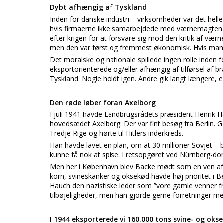
Dybt afhængig af Tyskland
Inden for danske industri – virksomheder var det hell
hvis firmaerne ikke samarbejdede med værnemagten. 
efter krigen for at forsvare sig mod den kritik af værn
men den var først og fremmest økonomisk. Hvis man ikke
Det moralske og nationale spillede ingen rolle inden fo
eksportorienterede og/eller afhængig af tilførsel af 
Tyskland. Nogle holdt igen. Andre gik langt længere,
Den røde løber foran Axelborg
I juli 1941 havde Landbrugsrådets præsident Henrik Hau
hovedsædet Axelborg. Der var fint besøg fra Berlin.
Tredje Rige og hørte til Hitlers inderkreds.
Han havde lavet en plan, om at 30 millioner Sovjet – b
kunne få nok at spise. I retsopgøret ved Nürnberg-do
Men her i København blev Backe mødt som en ven af d
korn, svineskanker og oksekød havde høj prioritet i Ber
Hauch den nazistiske leder som ”vore gamle venner fr
tilbøjeligheder, men han gjorde gerne forretninger me
I 1944 eksporterede vi 160.000 tons svine- og oks