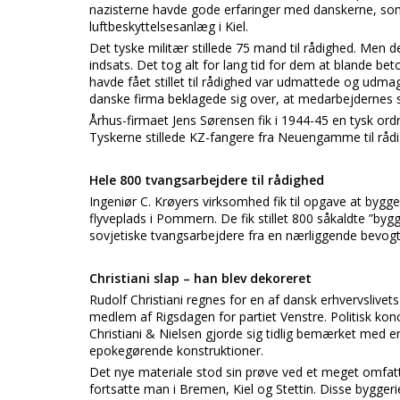
nazisterne havde gode erfaringer med danskerne, som 
luftbeskyttelsesanlæg i Kiel.
Det tyske militær stillede 75 mand til rådighed. Men 
indsats. Det tog alt for lang tid for dem at blande
havde fået stillet til rådighed var udmattede og udma
danske firma beklagede sig over, at medarbejdernes s
Århus-firmaet Jens Sørensen fik i 1944-45 en tysk ord
Tyskerne stillede KZ-fangere fra Neuengamme til råd
Hele 800 tvangsarbejdere til rådighed
Ingeniør C. Krøyers virksomhed fik til opgave at bygg
flyveplads i Pommern. De fik stillet 800 såkaldte ”byg
sovjetiske tvangsarbejdere fra en nærliggende bevogte
Christiani slap – han blev dekoreret
Rudolf Christiani regnes for en af dansk erhvervslivets 
medlem af Rigsdagen for partiet Venstre. Politisk kon
Christiani & Nielsen gjorde sig tidlig bemærket med en
epokegørende konstruktioner.
Det nye materiale stod sin prøve ved et meget omfat
fortsatte man i Bremen, Kiel og Stettin. Disse bygger