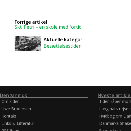
Forrige artikel
Skt. Petri – en skole med fortid
Aktuelle kategori
Besættelsestiden
Dengang.dk
Nyeste artikle
Om siden
Tiden råber mod
Uwe Brodersen
Lang nats rejse 
Kontakt
Hvidbog om Dan
Links & Litteratur
Danmarks Shake
RSS Feed
Spadeslaget