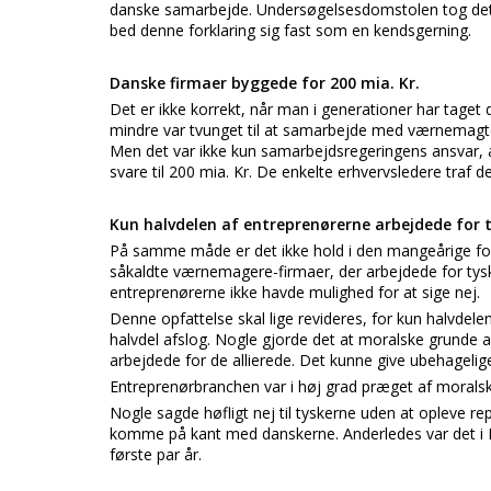
danske samarbejde. Undersøgelsesdomstolen tog dette
bed denne forklaring sig fast som en kendsgerning.
Danske firmaer byggede for 200 mia. Kr.
Det er ikke korrekt, når man i generationer har tage
mindre var tvunget til at samarbejde med værnemagte
Men det var ikke kun samarbejdsregeringens ansvar, at 
svare til 200 mia. Kr. De enkelte erhvervsledere traf d
Kun halvdelen af entreprenørerne arbejdede for 
På samme måde er det ikke hold i den mangeårige fores
såkaldte værnemagere-firmaer, der arbejdede for tysk
entreprenørerne ikke havde mulighed for at sige nej.
Denne opfattelse skal lige revideres, for kun halvdel
halvdel afslog. Nogle gjorde det at moralske grunde a
arbejdede for de allierede. Det kunne give ubehagelig
Entreprenørbranchen var i høj grad præget af moralske
Nogle sagde høfligt nej til tyskerne uden at opleve rep
komme på kant med danskerne. Anderledes var det i Fr
første par år.