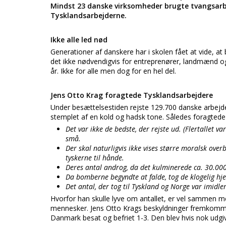
Mindst 23 danske virksomheder brugte tvangsarb
Tysklandsarbejderne.
Ikke alle led nød
Generationer af danskere har i skolen fået at vide, at
det ikke nødvendigvis for entreprenører, landmænd og 
år. Ikke for alle men dog for en hel del.
Jens Otto Krag foragtede Tysklandsarbejdere
Under besættelsestiden rejste 129.700 danske arbejder
stemplet af en kold og hadsk tone. Således foragtede
Det var ikke de bedste, der rejste ud. (Flertallet 
små.
Der skal naturligvis ikke vises større moralsk ov
tyskerne til hånde.
Deres antal androg, da det kulminerede ca. 30.0
Da bomberne begyndte at falde, tog de klogelig hj
Det antal, der tog til Tyskland og Norge var imidler
Hvorfor han skulle lyve om antallet, er vel sammen med
mennesker. Jens Otto Krags beskyldninger fremkommer
Danmark besat og befriet 1-3. Den blev hvis nok udgiv