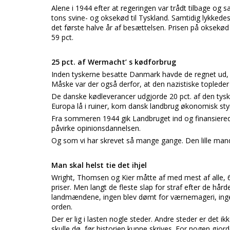
Alene i 1944 efter at regeringen var trådt tilbage o
tons svine- og oksekød til Tyskland. Samtidig lykkedes
det første halve år af besættelsen. Prisen på oksek
59 pct.
25 pct. af Wermacht’ s kødforbrug
Inden tyskerne besatte Danmark havde de regnet ud, a
Måske var der også derfor, at den nazistiske topled
De danske kødleverancer udgjorde 20 pct. af den tysk
Europa lå i ruiner, kom dansk landbrug økonomisk styr
Fra sommeren 1944 gik Landbruget ind og finansierede 
påvirke opinionsdannelsen.
Og som vi har skrevet så mange gange. Den lille mand b
Man skal helst tie det ihjel
Wright, Thomsen og Kier måtte af med mest af alle, 6,9
priser. Men langt de fleste slap for straf efter de hå
landmændene, ingen blev dømt for værnemageri, ingen 
orden.
Der er lig i lasten nogle steder. Andre steder er det i
skulle dø, før historien kunne skrives. For nogen gjo