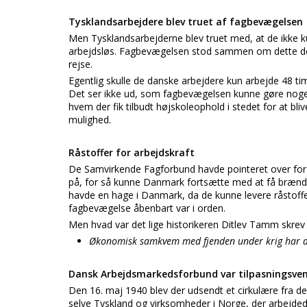
Tysklandsarbejdere blev truet af fagbevægelsen
Men Tysklandsarbejderne blev truet med, at de ikke ku
arbejdsløs. Fagbevægelsen stod sammen om dette den
rejse.
Egentlig skulle de danske arbejdere kun arbejde 48 tim
Det ser ikke ud, som fagbevægelsen kunne gøre noget el
hvem der fik tilbudt højskoleophold i stedet for at bl
mulighed.
Råstoffer for arbejdskraft
De Samvirkende Fagforbund havde pointeret over for d
på, for så kunne Danmark fortsætte med at få brænd
havde en hage i Danmark, da de kunne levere råstoffe
fagbevægelse åbenbart var i orden.
Men hvad var det lige historikeren Ditlev Tamm skrev 
Økonomisk samkvem med fjenden under krig har al
Dansk Arbejdsmarkedsforbund var tilpasningsven
Den 16. maj 1940 blev der udsendt et cirkulære fra de 
selve Tyskland og virksomheder i Norge, der arbejdede 