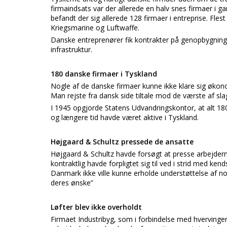
firmaindsats var der allerede en halv snes firmaer i 
befandt der sig allerede 128 firmaer i entreprise. Fles
Kriegsmarine og Luftwaffe.
Danske entreprenører fik kontrakter på genopbygnin
infrastruktur.
180 danske firmaer i Tyskland
Nogle af de danske firmaer kunne ikke klare sig økonomi
Man rejste fra dansk side tiltale mod de værste af sl
I 1945 opgjorde Statens Udvandringskontor, at alt 1
og længere tid havde været aktive i Tyskland.
Højgaard & Schultz pressede de ansatte
Højgaard & Schultz havde forsøgt at presse arbejderne 
kontraktlig havde forpligtet sig til ved i strid med k
Danmark ikke ville kunne erholde understøttelse af n
deres ønske”
Løfter blev ikke overholdt
Firmaet Industribyg, som i forbindelse med hvervingen