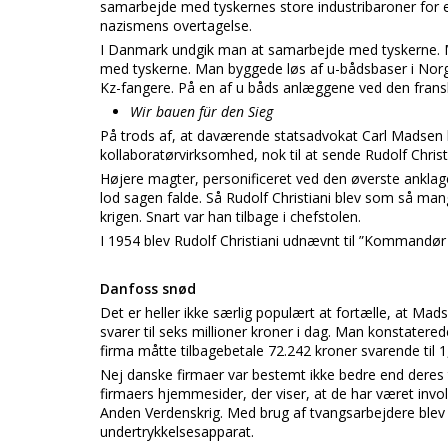
samarbejde med tyskernes store industribaroner for
nazismens overtagelse.
I Danmark undgik man at samarbejde med tyskerne. 
med tyskerne. Man byggede løs af u-bådsbaser i Norg
Kz-fangere. På en af u båds anlæggene ved den fransk
Wir bauen für den Sieg
På trods af, at daværende statsadvokat Carl Madsen h
kollaboratørvirksomhed, nok til at sende Rudolf Christi
Højere magter, personificeret ved den øverste anklage
lod sagen falde. Så Rudolf Christiani blev som så man
krigen. Snart var han tilbage i chefstolen.
I 1954 blev Rudolf Christiani udnævnt til ”Kommandør a
Danfoss snød
Det er heller ikke særlig populært at fortælle, at Mad
svarer til seks millioner kroner i dag. Man konstatere
firma måtte tilbagebetale 72.242 kroner svarende til 1,
Nej danske firmaer var bestemt ikke bedre end deres ty
firmaers hjemmesider, der viser, at de har været invo
Anden Verdenskrig. Med brug af tvangsarbejdere blev 
undertrykkelsesapparat.