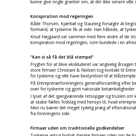
kunne give nogle grantier om, at der ikke senere ville 
Konspiration mod regeringen
Både Thorsen, Kjærbøl og Stauning forsøgte at begræ
formand, at tyskerne fik at vide. Han håbede, at tyske
Knud Højgaard var sammen med flere andre af de store
konspiration mod regeringen, som bundede i en afvis
”Kan vi så få det blå stempel”
Frygten for at blive ekskluderet var angivelig årsage
store firmaer Christiani & Nielsen tog kontakt til E
for tyskerne og ville have bestyrelsen til at blåstemple
På Entreprenørforeningens generalforsamling efter be
over for tyskerne og gjort nationale betænkeligheder
I lyset af det igangværende retsopgør og truslen om ko
at skabe fælles fodslag med hensyn til, hvad entre
Men nu bærer det meget tydelig præg af efterrationali
fra foreningens side.
Firmaer uden om traditionelle godkendelser
Tyskerne antog hurtigt danske firmaer uden om de tra