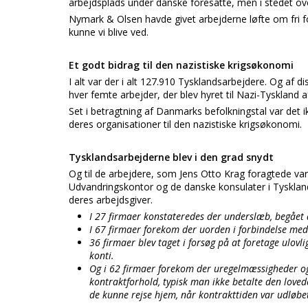
arbejdsplads under danske foresatte, men i stedet ove
Nymark & Olsen havde givet arbejderne løfte om fri fo
kunne vi blive ved.
Et godt bidrag til den nazistiske krigsøkonomi
I alt var der i alt 127.910 Tysklandsarbejdere. Og af d
hver femte arbejder, der blev hyret til Nazi-Tyskland 
Set i betragtning af Danmarks befolkningstal var det
deres organisationer til den nazistiske krigsøkonomi.
Tysklandsarbejderne blev i den grad snydt
Og til de arbejdere, som Jens Otto Krag foragtede var 
Udvandringskontor og de danske konsulater i Tyskland
deres arbejdsgiver.
I 27 firmaer konstateredes der underslæb, begået a
I 67 firmaer forekom der uorden i forbindelse med
36 firmaer blev taget i forsøg på at foretage ulovl
konti.
Og i 62 firmaer forekom der uregelmæssigheder og 
kontraktforhold, typisk man ikke betalte den lovede
de kunne rejse hjem, når kontrakttiden var udløbe