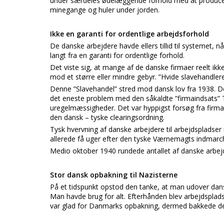
under særdeles ødelæggende forhold med at producere V
minegange og huler under jorden.
Ikke en garanti for ordentlige arbejdsforhold
De danske arbejdere havde ellers tillid til systemet, n
langt fra en garanti for ordentlige forhold.
Det viste sig, at mange af de danske firmaer reelt ikk
mod et større eller mindre gebyr. ”Hvide slavehandlere
Denne ”Slavehandel” stred mod dansk lov fra 1938. De
det eneste problem med den såkaldte ”firmaindsats” T
uregelmæssigheder. Det var hyppigst forsøg fra firma
den dansk – tyske clearingsordning.
Tysk hvervning af danske arbejdere til arbejdspladse
allerede få uger efter den tyske Værnemagts indmarc
Medio oktober 1940 rundede antallet af danske arbej
Stor dansk opbakning til Nazisterne
På et tidspunkt opstod den tanke, at man udover dan
Man havde brug for alt. Efterhånden blev arbejdspladser
var glad for Danmarks opbakning, dermed bakkede de