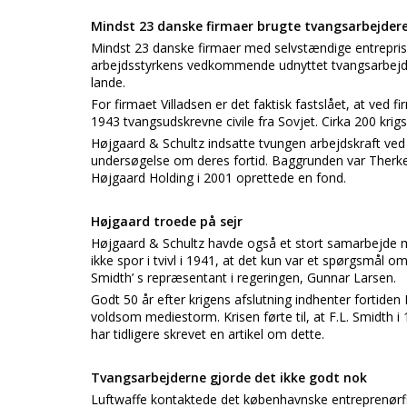
Mindst 23 danske firmaer brugte tvangsarbejder
Mindst 23 danske firmaer med selvstændige entreprise
arbejdsstyrkens vedkommende udnyttet tvangsarbejde
lande.
For firmaet Villadsen er det faktisk fastslået, at ved
1943 tvangsudskrevne civile fra Sovjet. Cirka 200 krigsf
Højgaard & Schultz indsatte tvungen arbejdskraft ved d
undersøgelse om deres fortid. Baggrunden var Therkel
Højgaard Holding i 2001 oprettede en fond.
Højgaard troede på sejr
Højgaard & Schultz havde også et stort samarbejde 
ikke spor i tvivl i 1941, at det kun var et spørgsmål 
Smidth’ s repræsentant i regeringen, Gunnar Larsen.
Godt 50 år efter krigens afslutning indhenter fortiden F
voldsom mediestorm. Krisen førte til, at F.L. Smidth 
har tidligere skrevet en artikel om dette.
Tvangsarbejderne gjorde det ikke godt nok
Luftwaffe kontaktede det københavnske entreprenørfir