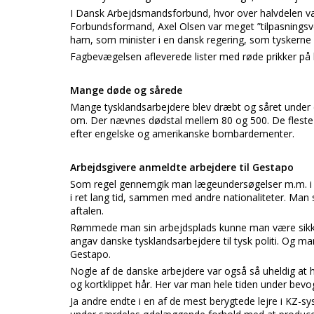
I Dansk Arbejdsmandsforbund, hvor over halvdelen var
Forbundsformand, Axel Olsen var meget ”tilpasningsven
ham, som minister i en dansk regering, som tyskerne 
Fagbevægelsen afleverede lister med røde prikker p
Mange døde og sårede
Mange tysklandsarbejdere blev dræbt og såret under 
om. Der nævnes dødstal mellem 80 og 500. De fleste
efter engelske og amerikanske bombardementer.
Arbejdsgivere anmeldte arbejdere til Gestapo
Som regel gennemgik man lægeundersøgelser m.m. i en
i ret lang tid, sammen med andre nationaliteter. Man s
aftalen.
Rømmede man sin arbejdsplads kunne man være sikker 
angav danske tysklandsarbejdere til tysk politi. Og m
Gestapo.
Nogle af de danske arbejdere var også så uheldig at h
og kortklippet hår. Her var man hele tiden under bevog
Ja andre endte i en af de mest berygtede lejre i KZ-