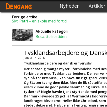
Dengang
Nyheder
Artikler
Forrige artikel
Skt. Petri – en skole med fortid
Aktuelle kategori
Besættelsestiden
Tysklandsarbejdere og Dansk
Januar 14, 2018
Tysklandsarbejdere og dansk erhvervsliv
Der er stadig mange myter i forbindelse med Besæt
forbindelse med Tysklandsarbejdere. Der var vel kun
syd på for brændsel, kan have sin rigtighed. Vir
Og Staten tvang dem ikke. Men de fik råstoffer 
ellers kunne de godt pakke sammen og lukke. Men
tyskerne? Nogle havde tjent styrtende med penge 
Danmark leverede 25 pct. af Wermachts kødforsyni
landbruget blev dømt. Heller ikke Christiani, so
stedet dekoreret. Halvdelen af entreprenørerne ar