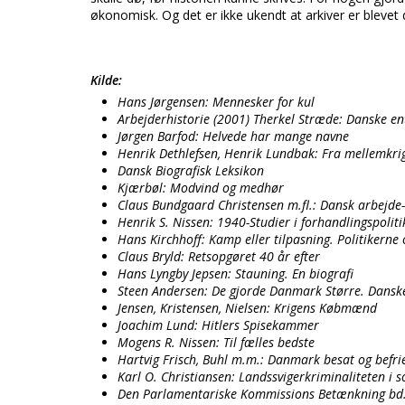
økonomisk. Og det er ikke ukendt at arkiver er blevet d
Kilde:
Hans Jørgensen: Mennesker for kul
Arbejderhistorie (2001) Therkel Stræde: Danske en
Jørgen Barfod: Helvede har mange navne
Henrik Dethlefsen, Henrik Lundbak: Fra mellemkrigst
Dansk Biografisk Leksikon
Kjærbøl: Modvind og medhør
Claus Bundgaard Christensen m.fl.: Dansk arbejde
Henrik S. Nissen: 1940-Studier i forhandlingspolit
Hans Kirchhoff: Kamp eller tilpasning. Politikern
Claus Bryld: Retsopgøret 40 år efter
Hans Lyngby Jepsen: Stauning. En biografi
Steen Andersen: De gjorde Danmark Større. Danske
Jensen, Kristensen, Nielsen: Krigens Købmænd
Joachim Lund: Hitlers Spisekammer
Mogens R. Nissen: Til fælles bedste
Hartvig Frisch, Buhl m.m.: Danmark besat og befri
Karl O. Christiansen: Landssvigerkriminaliteten i s
Den Parlamentariske Kommissions Betænkning bd.