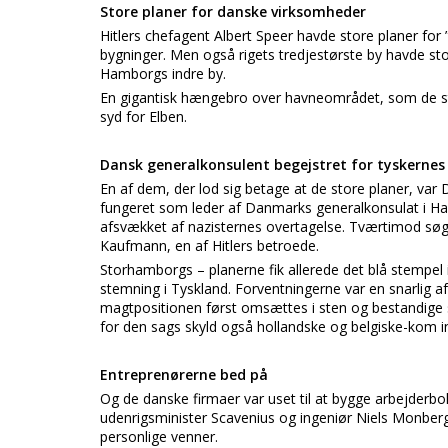
Store planer for danske virksomheder
Hitlers chefagent Albert Speer havde store planer fo
bygninger. Men også rigets tredjestørste by havde st
Hamborgs indre by.
En gigantisk hængebro over havneområdet, som de stø
syd for Elben.
Dansk generalkonsulent begejstret for tyskernes
En af dem, der lod sig betage at de store planer, va
fungeret som leder af Danmarks generalkonsulat i H
afsvækket af nazisternes overtagelse. Tværtimod søgte
Kaufmann, en af Hitlers betroede.
Storhamborgs – planerne fik allerede det blå stempel
stemning i Tyskland. Forventningerne var en snarlig af
magtpositionen først omsættes i sten og bestandige
for den sags skyld også hollandske og belgiske-kom ind
Entreprenørerne bed på
Og de danske firmaer var uset til at bygge arbejderbo
udenrigsminister Scavenius og ingeniør Niels Monbe
personlige venner.