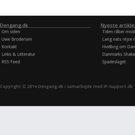
Dengang.dk
Nyeste artikle
Om siden
Tiden råber mod
Uwe Brodersen
Lang nats rejse 
Kontakt
Hvidbog om Dan
Links & Litteratur
Danmarks Shake
RSS Feed
Spadeslaget
Copyright © 2014 Dengang.dk i samarbejde med
IP-Support.dk