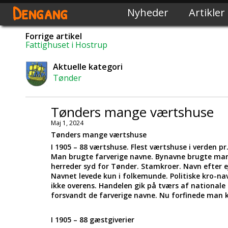
Dengang
Nyheder
Artikler
Forrige artikel
Fattighuset i Hostrup
Aktuelle kategori
Tønder
Tønders mange værtshuse
Maj 1, 2024
Tønders mange værtshuse
I 1905 – 88 værtshuse. Flest værtshuse i verden 
Man brugte farverige navne. Bynavne brugte man
herreder syd for Tønder. Stamkroer. Navn efter 
Navnet levede kun i folkemunde. Politiske kro-na
ikke overens. Handelen gik på tværs af national
forsvandt de farverige navne. Nu forfinede man 
I 1905 – 88 gæstgiverier