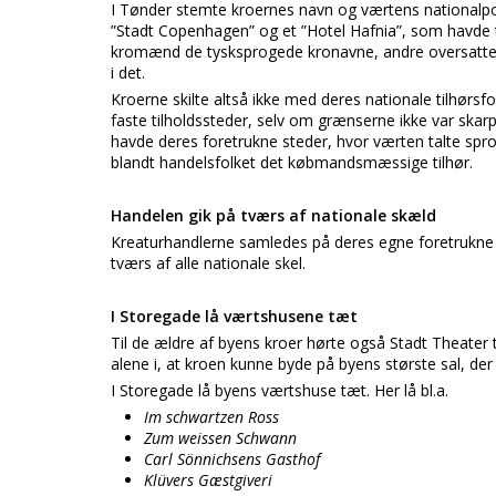
I Tønder stemte kroernes navn og værtens nationalpoli
”Stadt Copenhagen” og et ”Hotel Hafnia”, som havde t
kromænd de tysksprogede kronavne, andre oversatte de
i det.
Kroerne skilte altså ikke med deres nationale tilhørs
faste tilholdssteder, selv om grænserne ikke var skar
havde deres foretrukne steder, hvor værten talte spro
blandt handelsfolket det købmandsmæssige tilhør.
Handelen gik på tværs af nationale skæld
Kreaturhandlerne samledes på deres egne foretrukne 
tværs af alle nationale skel.
I Storegade lå værtshusene tæt
Til de ældre af byens kroer hørte også Stadt Theater 
alene i, at kroen kunne byde på byens største sal, der l
I Storegade lå byens værtshuse tæt. Her lå bl.a.
Im schwartzen Ross
Zum weissen Schwann
Carl Sönnichsens Gasthof
Klüvers Gæstgiveri