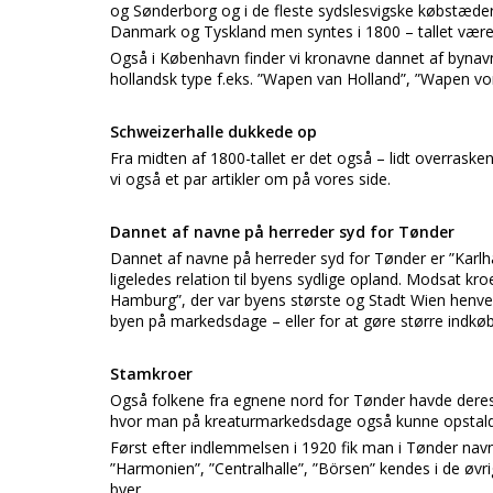
og Sønderborg og i de fleste sydslesvigske købstæder.
Danmark og Tyskland men syntes i 1800 – tallet være
Også i København finder vi kronavne dannet af bynavne
hollandsk type f.eks. ”Wapen van Holland”, ”Wapen v
Schweizerhalle dukkede op
Fra midten af 1800-tallet er det også – lidt overraske
vi også et par artikler om på vores side.
Dannet af navne på herreder syd for Tønder
Dannet af navne på herreder syd for Tønder er ”Karlh
ligeledes relation til byens sydlige opland. Modsat k
Hamburg”, der var byens største og Stadt Wien henven
byen på markedsdage – eller for at gøre større indkøb
Stamkroer
Også folkene fra egnene nord for Tønder havde deres
hvor man på kreaturmarkedsdage også kunne opstald
Først efter indlemmelsen i 1920 fik man i Tønder na
”Harmonien”, ”Centralhalle”, ”Börsen” kendes i de øv
byer.