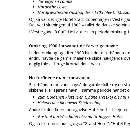
Zur eigenen Lampe
Nordische Löwe
Nordfrieschische Gasthof der i 1905 blev til Missio
Og så var det lige Hotel Stadt Copenhagen i Vestergad
Det var i slutningen af 1800 – tallet de danske semina
I Vestergade lå Café Holtz, der i en periode omkring 1
Omkring 1900 forsvandt de farverige navne
I tiden omkring og efter 1900 blev det efterhånden f
endnu havde de gamle maleriske skilte hængende over
daglig tale at bruge kromandens navn.
Nu forfinede man kronavnene
Efterhånden forsvandt også de gamle skilte og nu st
skiltene eller ejerens navn. I samme periode har det o
Zum Goldenen Klotz (Den Gyldne Træsko) blev til T
Heleneruhe fik navnet Schützenhof
Andre fik den finere betegnelse Hotel heftet til ejere
Gasthof am Westbahn blev nu til Hagges Hotel.
Og så fik man sandelig også ”Grand Hotel”, ”Hotel R