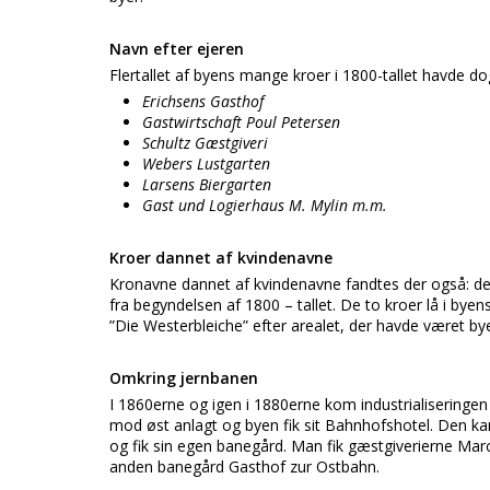
Navn efter ejeren
Flertallet af byens mange kroer i 1800-tallet havde do
Erichsens Gasthof
Gastwirtschaft Poul Petersen
Schultz Gæstgiveri
Webers Lustgarten
Larsens Biergarten
Gast und Logierhaus M. Mylin m.m.
Kroer dannet af kvindenavne
Kronavne dannet af kvindenavne fandtes der også: de
fra begyndelsen af 1800 – tallet. De to kroer lå i byen
”Die Westerbleiche” efter arealet, der havde været bye
Omkring jernbanen
I 1860erne og igen i 1880erne kom industrialiseringen
mod øst anlagt og byen fik sit Bahnhofshotel. Den ka
og fik sin egen banegård. Man fik gæstgiverierne M
anden banegård Gasthof zur Ostbahn.