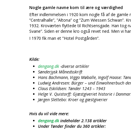
Nogle gamle navne kom til ære og værdighed
Efter indlemmelsen i 1920 kom nogle få af de gamle na
”Centralhalle”, ”Altona” og ”Zum Wiessen Schwan”. K
1932. Kroværten flyttede til Richtsensgade. Han tog 
Svane”. Siden er denne kro også revet ned. Men vi har 
I 1970 fik man et ”Hotel Postgården”.
Kilde:
dengang.dk
-diverse artikler
Sønderjysk Månedsskrift
Hans Bachmann, Viggo Møballe, Ingolf Haase: Tønd
Ludwig Andresen: Bürger – und Einwohnerbuch de
Claus Eskildsen: Tønder 1243 – 1943
Helge V. Quistorff: Gjæstgiveriet historie i Danmar
Jørgen Slettebo: Kroer og gæstgiverier
Hvis du vil vide mere:
dengang.dk
indeholder 2.138 artikler
Under Tønder finder du 360 artikler: