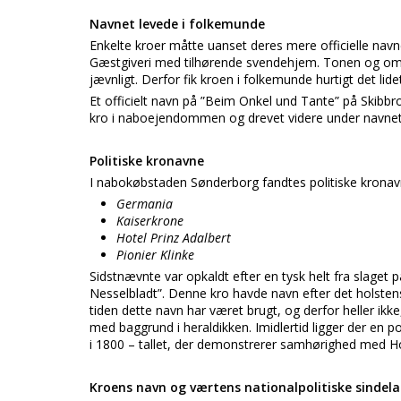
Navnet levede i folkemunde
Enkelte kroer måtte uanset deres mere officielle nav
Gæstgiveri med tilhørende svendehjem. Tonen og om
jævnligt. Derfor fik kroen i folkemunde hurtigt det l
Et officielt navn på ”Beim Onkel und Tante” på Skibb
kro i naboejendommen og drevet videre under navnet 
Politiske kronavne
I nabokøbstaden Sønderborg fandtes politiske kronavn
Germania
Kaiserkrone
Hotel Prinz Adalbert
Pionier Klinke
Sidstnævnte var opkaldt efter en tysk helt fra slaget 
Nesselbladt”. Denne kro havde navn efter det holstens
tiden dette navn har været brugt, og derfor heller 
med baggrund i heraldikken. Imidlertid ligger der en po
i 1800 – tallet, der demonstrerer samhørighed med Ho
Kroens navn og værtens nationalpolitiske sindel