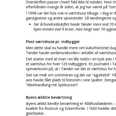
Overskriften passer i hvert fald ikke til nutiden. Hvor
efterhånden mange år siden, at jeg har været på ”turn
I 1998 var det hvis nok ni værtshuse tilbage. I dag er
gæstgiverier og andre spisesteder. Så tøndringerne 
Før århundredeskiftet havde Tønder mere end 70 k
byen mindre end 9 kroer, men langt over 70 sygeseng
Flest værtshuse pr. indbygger
Men dette skal nu handle mere om kulturhistorien b
Tønder havde verdensrekorden i antallet af værtshuse
Det starter med at man i en lille notits i en tysk avis
et værtshus for hver 129 indbyggere. En journalist i T
opmærksom på, at i Tønder var det et værtshus for h
Det var midt om sommeren og det var ”agurketid”. Få 
avis havde fået plads til historien i sine spalter. De
”Kleinhandlung mit Spirituosen”.
Byens ældste beværtning
Byens ældst kendte beværtning er Rådhusklæderen – Ra
kvalitet fra Rostock og Eckernförde. I 1600 hedder d
glasflasker.