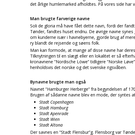
det årlige humlemarked afholdtes. På vores side har vi
Man brugte farverige navne
Soli de gloria må have fået dette navn, fordi der fandt
Tønder, fandtes huset endnu. De øvrige navne synes g
om kunderne især i havnebyerne, gjorde brug af mere 
ry blandt de rejsende og søens folk.
Man kan formode, at mange af disse navne har deres u
Tilknytningen til en slægt eller en lokalitet er så eft
kronavnene ”Nordische Löwe” tidligere ”Norske Løve” 
henholdsvis det norske og det svenske rigsvåben.
Bynavne brugte man også
Navnet ”Hamburger Herberge” fra begyndelsen af 1700
Brugen af sådanne navne blev en mode, der syntes at
Stadt Copenhagen
Stadt Hamburg
Stadt Apenrade
Stadt Wien
Stadt Altona
Der savnes en ”Stadt Flensbur”g. Flensborg var Tønde