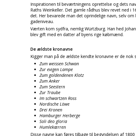
Inspirationen til beværtningens oprettelse og dets 
Raths Weinkeller. Det gamle rådhus blev revet ned i 16
det. Her bevarede man det oprindelige navn, selv om b
gadeniveau.
Værten kom sydfra, nemlig Würtzburg. Han hed Johan 
blev gift med en datter af byens rige købmænd.
De ældste kronavne
Kigger man på de ældste kendte kronavne er de nok 
Zum weissen Schwan
Zur evigen Lampe
Zum goldendenen Klotz
Zum Anker
Zum Seestern
Zur Traube
Im schwartzen Ross
Nordische Löwe
Drei Kronen
Hamburger Herberge
Soli deo gloria
Humlekærren
Disse navne kan føres tilbage til begyndelsen af 1800 –