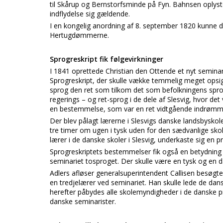
til Skårup og Bernstorfsminde på Fyn. Bahnsen oplys
indflydelse sig gældende.
I en kongelig anordning af 8. september 1820 kunne d
Hertugdømmerne.
Sprogreskript fik følgevirkninger
I 1841 oprettede Christian den Ottende et nyt semina
Sprogreskript, der skulle vække temmelig meget opsig
sprog den ret som tilkom det som befolkningens spro
regerings – og ret-sprog i de dele af Slesvig, hvor de
en bestemmelse, som var en ret vidtgående indrømmels
Der blev pålagt lærerne i Slesvigs danske landsbyskol
tre timer om ugen i tysk uden for den sædvanlige sko
lærer i de danske skoler i Slesvig, underkaste sig en pr
Sprogreskriptets bestemmelser fik også en betydning 
seminariet tosproget. Der skulle være en tysk og en d
Adlers afløser generalsuperintendent Callisen besøgt
en tredjelærer ved seminariet. Han skulle lede de dans
herefter påbydes alle skolemyndigheder i de danske pr
danske seminarister.