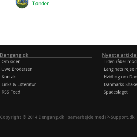
Tønder
Dengang.dk
Nyeste artikle
Om siden
Tiden råber mod
Uwe Brodersen
Lang nats rejse 
Kontakt
Hvidbog om Dan
Links & Litteratur
Danmarks Shake
RSS Feed
Spadeslaget
Copyright © 2014 Dengang.dk i samarbejde med
IP-Support.dk