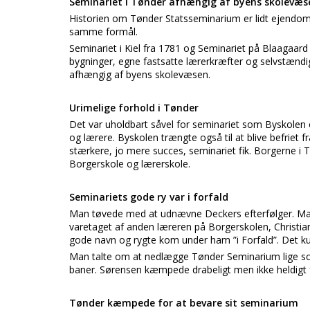
Seminariet i Tønder afhængig af byens skolevæs
Historien om Tønder Statsseminarium er lidt ejendomm
samme formål.
Seminariet i Kiel fra 1781 og Seminariet på Blaagaa
bygninger, egne fastsatte lærerkræfter og selvstændi
afhængig af byens skolevæsen.
Urimelige forhold i Tønder
Det var uholdbart såvel for seminariet som Byskolen og
og lærere. Byskolen trængte også til at blive befriet 
stærkere, jo mere succes, seminariet fik. Borgerne 
Borgerskole og lærerskole.
Seminariets gode ry var i forfald
Man tøvede med at udnævne Deckers efterfølger. Man 
varetaget af anden læreren på Borgerskolen, Christi
gode navn og rygte kom under ham ”i Forfald”. Det k
Man talte om at nedlægge Tønder Seminarium lige som
baner. Sørensen kæmpede drabeligt men ikke heldigt f
Tønder kæmpede for at bevare sit seminarium