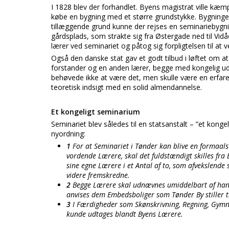
I 1828 blev der forhandlet. Byens magistrat ville kæm
købe en bygning med et større grundstykke. Bygningen 
tillæggende grund kunne der rejses en seminariebyg
gårdsplads, som strakte sig fra Østergade ned til Vidå
lærer ved seminariet og påtog sig forpligtelsen til at 
Også den danske stat gav et godt tilbud i løftet om at
forstander og en anden lærer, begge med kongelig u
behøvede ikke at være det, men skulle være en erfar
teoretisk indsigt med en solid almendannelse.
Et kongeligt seminarium
Seminariet blev således til en statsanstalt – ”et kon
nyordning:
1
For at Seminariet i Tønder kan blive en formaals
vordende Lærere, skal det fuldstændigt skilles fra
sine egne Lærere i et Antal af to, som afvekslende
videre fremskredne.
2
Begge Lærere skal udnævnes umiddelbart af hans
anvises dem Embedsboliger som Tønder By stiller t
3
I Færdigheder som Skønskrivning, Regning, Gymna
kunde udtages blandt Byens Lærere.