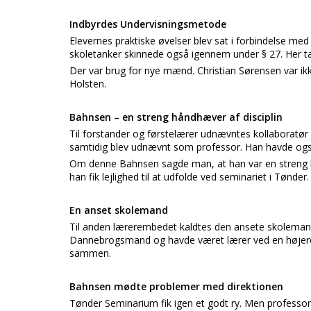
Indbyrdes Undervisningsmetode
Elevernes praktiske øvelser blev sat i forbindelse m
skoletanker skinnede også igennem under § 27. Her 
Der var brug for nye mænd. Christian Sørensen var ikk
Holsten.
Bahnsen – en streng håndhæver af disciplin
Til forstander og førstelærer udnævntes kollaboratør
samtidig blev udnævnt som professor. Han havde ogs
Om denne Bahnsen sagde man, at han var en streng h
han fik lejlighed til at udfolde ved seminariet i Tønder.
En anset skolemand
Til anden lærerembedet kaldtes den ansete skolemand
Dannebrogsmand og havde været lærer ved en højere 
sammen.
Bahnsen mødte problemer med direktionen
Tønder Seminarium fik igen et godt ry. Men professo