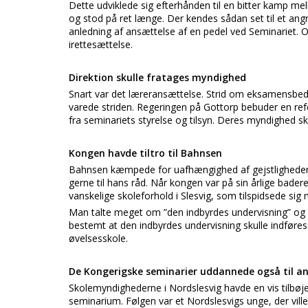
Dette udviklede sig efterhånden til en bitter kamp mell
og stod på ret længe. Der kendes sådan set til et an
anledning af ansættelse af en pedel ved Seminariet. O
irettesættelse.
Direktion skulle fratages myndighed
Snart var det læreransættelse. Strid om eksamensbed
varede striden. Regeringen på Gottorp bebuder en refor
fra seminariets styrelse og tilsyn. Deres myndighed sk
Kongen havde tiltro til Bahnsen
Bahnsen kæmpede for uafhængighed af gejstligheden. 
gerne til hans råd. Når kongen var på sin årlige bad
vanskelige skoleforhold i Slesvig, som tilspidsede sig
Man talte meget om ”den indbyrdes undervisning” og he
bestemt at den indbyrdes undervisning skulle indføre
øvelsesskole.
De Kongerigske seminarier uddannede også til an
Skolemyndighederne i Nordslesvig havde en vis tilbøje
seminarium. Følgen var et Nordslesvigs unge, der vil