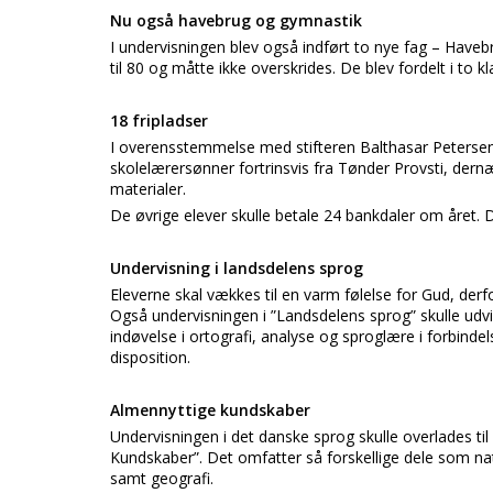
Nu også havebrug og gymnastik
I undervisningen blev også indført to nye fag – Havebr
til 80 og måtte ikke overskrides. De blev fordelt i to k
18 fripladser
I overensstemmelse med stifteren Balthasar Petersen
skolelærersønner fortrinsvis fra Tønder Provsti, dernæ
materialer.
De øvrige elever skulle betale 24 bankdaler om året. De
Undervisning i landsdelens sprog
Eleverne skal vækkes til en varm følelse for Gud, derf
Også undervisningen i ”Landsdelens sprog” skulle udv
indøvelse i ortografi, analyse og sproglære i forbindels
disposition.
Almennyttige kundskaber
Undervisningen i det danske sprog skulle overlades til
Kundskaber”. Det omfatter så forskellige dele som natu
samt geografi.