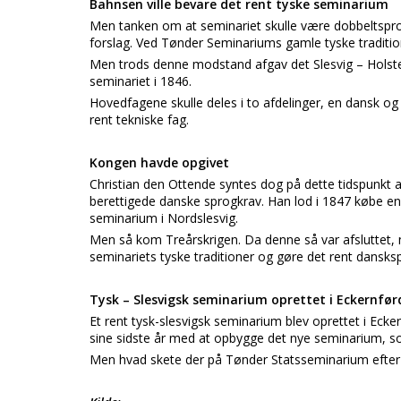
Bahnsen ville bevare det rent tyske seminarium
Men tanken om at seminariet skulle være dobbeltspro
forslag. Ved Tønder Seminariums gamle tyske traditio
Men trods denne modstand afgav det Slesvig – Holste
seminariet i 1846.
Hovedfagene skulle deles i to afdelinger, en dansk o
rent tekniske fag.
Kongen havde opgivet
Christian den Ottende syntes dog på dette tidspunkt at
berettigede danske sprogkrav. Han lod i 1847 købe en
seminarium i Nordslesvig.
Men så kom Treårskrigen. Da denne så var afsluttet,
seminariets tyske traditioner og gøre det rent dansks
Tysk – Slesvigsk seminarium oprettet i Eckernfør
Et rent tysk-slesvigsk seminarium blev oprettet i Eck
sine sidste år med at opbygge det nye seminarium, so
Men hvad skete der på Tønder Statsseminarium efter 18