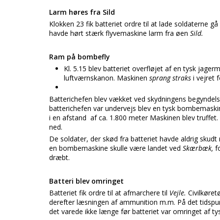
Larm høres fra Sild
Klokken 23 fik batteriet ordre til at lade soldaterne g
havde hørt stærk flyvemaskine larm fra øen
Sild.
Ram på bombefly
Kl. 5.15 blev batteriet overfløjet af en tysk jag
luftværnskanon. Maskinen
sprang straks
i vejret 
Batterichefen blev vækket ved skydningens begyndels
batterichefen var undervejs blev en tysk bombemaski
i en afstand af ca. 1.800 meter Maskinen blev truffet
ned.
De soldater, der skød fra batteriet havde aldrig skud
en bombemaskine skulle være landet ved
Skærbæk,
f
dræbt.
Batteri blev omringet
Batteriet fik ordre til at afmarchere til
Vejle.
Civilkøret
derefter læsningen af ammunition m.m. På det tidspu
det varede ikke længe før batteriet var omringet af t