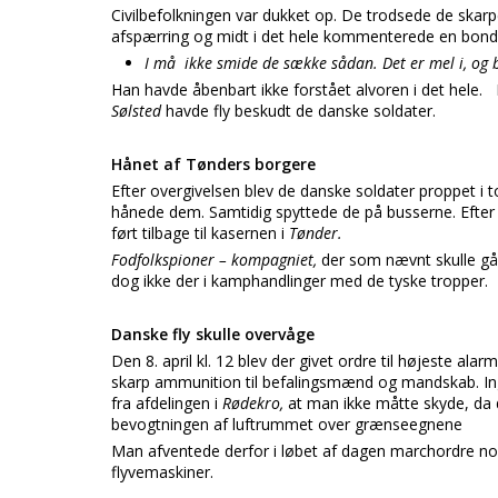
Civilbefolkningen var dukket op. De trodsede de skarp
afspærring og midt i det hele kommenterede en bonde
I må ikke smide de sække sådan. Det er mel i, og 
Han havde åbenbart ikke forstået alvoren i det hele. D
Sølsted
havde fly beskudt de danske soldater.
Hånet af Tønders borgere
Efter overgivelsen blev de danske soldater proppet i t
hånede dem. Samtidig spyttede de på busserne. Efter 
ført tilbage til kasernen i
Tønder.
Fodfolkspioner – kompagniet,
der som nævnt skulle gå 
dog ikke der i kamphandlinger med de tyske tropper.
Danske fly skulle overvåge
Den 8. april kl. 12 blev der givet ordre til højeste ala
skarp ammunition til befalingsmænd og mandskab. In
fra afdelingen i
Rødekro,
at man ikke måtte skyde, da 
bevogtningen af luftrummet over grænseegnene
Man afventede derfor i løbet af dagen marchordre nord
flyvemaskiner.