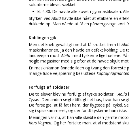
soldaterne blevet vækket-
kl. 4.30. De havde alle sovet i gymnastiksalen. All
Styrken ved
Abild
havde ikke nået at etablere en effek
dukkede op. Man nåede at få en påhængsvogn kørt fr
Koblingen gik
Men det kneb gevaldigt med at få krudtet frem til
Abi
maskinkanonen, ja den havde en defekt kobling. De t
landevejen mod
Abild
med tyskerne lige hælene. På e
nogle magasiner med sig efter at de havde skjult mot
En maskinkanon åbnede ilden og tvang den forreste pa
mangelfulde vejspærring besluttede
kaptajnløjtnante
Forfulgt af soldater
De to elever blev nu forfulgt af tyske soldater. I
Abild
Tyvse.
Den anden søgte tilflugt i et hus, hvor han søg
De forsøgte, at få fat i ham, der flygtede på cykel. 
sig i spisekammeret, og der fandt tyskerne ham ikke.
Meningen var nu, at han ville slæbte den gemte motor
Kors Vognen.
Og her fortalte man, at al modstand skul