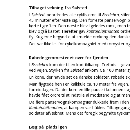
Tilbagetrækning fra Sølsted
I
Sølsted
beordredes alle cyklisterne til
Bredebro, s
åle
45 minutter efter viste sig. Den forreste panservogn 
kørte i grøften. Den næste blev ligeledes ramt, men 
blev også kastet. Herefter gav
kaptajnløjtnanten
ordre
fly. Kuglerne begyndte at smælde omkring den danske
Det var ikke let for cykelkompagniet med tornyster o
Røbede gemmestedet over for fjenden
I
Bredebro
kom der til en kort ildkamp. Trefods – gevæ
ved vejen. Styrken fra
Sølsted
ankom. Ca. 100 meter syd
En kone, der havde set de danske soldater, røbede skj
Man flygtede hen i en kalkkule ca. 10 meter fra vejen.
formiddagen. Da der kom en lille pause i kolonnen søg
havde fået ordre til at indstille al modstand og at man 
Da flere panservognskompagnier dukkede frem i den d
Kaptajnløjtnanten,
at kampen var håbløs. Tilbagegan
soldater afvæbnet. Mens det foregik begyndte tyskerne
Læg på plads igen