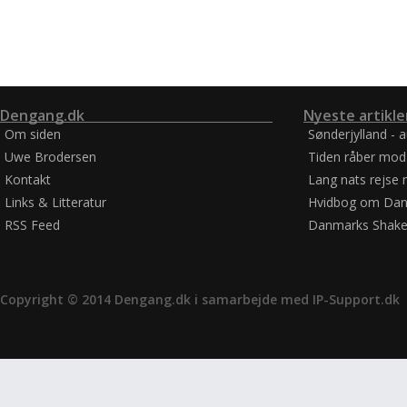
Dengang.dk
Nyeste artikle
Om siden
Sønderjylland - 
Uwe Brodersen
Tiden råber mod
Kontakt
Lang nats rejse 
Links & Litteratur
Hvidbog om Dan
RSS Feed
Danmarks Shake
Copyright © 2014 Dengang.dk i samarbejde med
IP-Support.dk