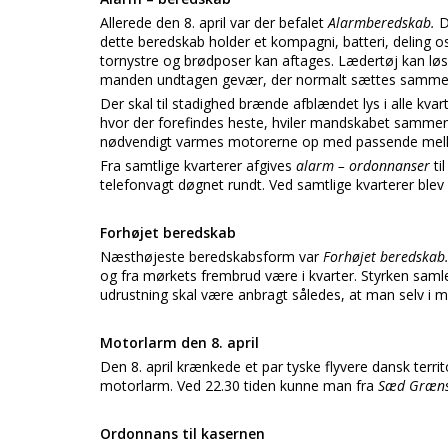
Allerede den 8. april var der befalet
Alarmberedskab.
D
dette beredskab holder et kompagni, batteri, deling 
tornystre og brødposer kan aftages. Lædertøj kan løsn
manden undtagen gevær, der normalt sættes samme
Der skal til stadighed brænde afblændet lys i alle kva
hvor der forefindes heste, hviler mandskabet sammen 
nødvendigt varmes motorerne op med passende mel
Fra samtlige kvarterer afgives
alarm – ordonnanser
ti
telefonvagt døgnet rundt. Ved samtlige kvarterer blev 
Forhøjet beredskab
Næsthøjeste beredskabsform var
Forhøjet beredska
og fra mørkets frembrud være i kvarter. Styrken samles
udrustning skal være anbragt således, at man selv i mør
Motorlarm den 8. april
Den 8. april krænkede et par tyske flyvere dansk terri
motorlarm. Ved 22.30 tiden kunne man fra
Sæd Græn
Ordonnans til kasernen