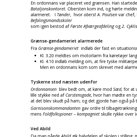
En ordonnans var placeret ved grænsen. Han started
Bataljonskontoret.
Obersten kom ind, og hørte meld
alarmeret. I
Tønder,
hvor
oberst A. Poulsen
var chef,
Befalingsmandsskoler
som igen bestod af
Første Afværgeafdeling
og
2. Cykli
Grænse-gendameriet alarmerede
Fra
Grænse-gendameriet
indløb der fast en situation
Kl. 3.20 meldtes om motorlarm fra køretøjer la
Kl. 4.10 indløb melding om, at fire tyske militær
Men en ordonnans kom som skrevet med alarme
Tyskerne stod næsten udenfor
Ordonnansen
blev bedt om, at køre mod
Sæd,
for at
lille stykke ned af
Carstensgade,
hvor han mødte en ty
at det blev skudt på ham, og det gjorde han også på t
Garnisonskommandanten
gav ordre til tilbagetræknin
mens
Foldfolkspioner – kompagniet
skulle rykke over
Ved Abild
Da man nåede
Abild
gik halvdelen af skolen i stilling