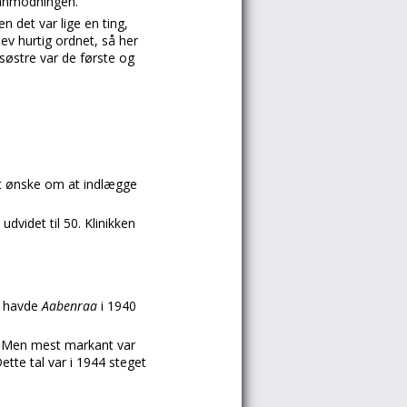
 anmodningen.
 det var lige en ting,
ev hurtig ordnet, så her
 søstre var de første og
t ønske om at indlægge
dvidet til 50. Klinikken
s havde
Aabenraa
i 1940
 . Men mest markant var
tte tal var i 1944 steget