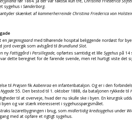
erjylland
før 1864. Ja der var faktisk kun tre,
Christina Friederica Stift
et sygehus i
Sønderborg.
antyder skænket af
kammerherreinde Christina Friederica von Holstei
legade
t en
Jørgensgaard
med tilhørende hospital beliggende nordøst for byen
 jord overgik som avlsgård til
Brundlund Slot.
en ny
Fattiggård
i
Persillegade,
opførtes samtidig et lille
Sygehus
på 14 
var dette beregnet for de farende svende, men ret hurtigt viste det sig
else til
Prøjsen
fik
Aabenraa
en infanteribataljon. Og er i den forbindels
l
Nygade
55. Den bestod til 1. oktober 1888, da bataljonen rykkede til
igheder til at overveje, hvad der nu skulle ske i byen. En kirurgisk u
i byen og var stærk interesseret i sygehusspørgsmålet.
straks lazaretbygningen i brug, som
midlertidig kredssygehus
under
Wi
 gang med at opføre et rigtigt sygehus.