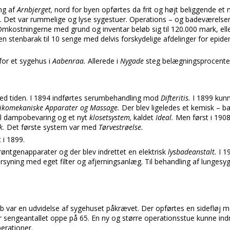
ng af
Arnbjerget,
nord for byen opførtes da frit og højt beliggende et n
. Det var rummelige og lyse sygestuer. Operations – og badeværelser 
kostningerne med grund og inventar beløb sig til 120.000 mark, elle
 en stenbarak til 10 senge med delvis forskydelige afdelinger for ep
for et sygehus i
Aabenraa.
Allerede i
Nygade
steg belægningsprocenten
ed tiden. I 1894 indførtes serumbehandling mod
Difteritis.
I 1899 kun
ikomekaniske Apparater og Massage.
Der blev ligeledes et kemisk – ba
ral dampobevaring og et nyt
klosetsystem,
kaldet
Ideal.
Men først i 19
k.
Det første system var med
Tørvestrøelse.
 i 1899.
 røntgenapparater og der blev indrettet en elektrisk
lysbadeanstalt.
I 1
dforsyning med eget filter og afjerningsanlæg. Til behandling af lung
løb var en udvidelse af sygehuset påkrævet. Der opførtes en sidefløj
ar sengeantallet oppe på 65. En ny og større operationsstue kunne indr
erationer.