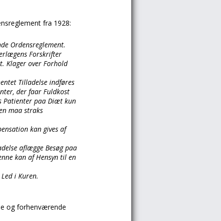
densreglement fra 1928:
nde Ordensreglement.
erlægens Forskrifter
et. Klager over Forhold
entet Tilladelse indføres
nter, der faar Fuldkost
s Patienter paa Diæt kun
en maa straks
ensation kan gives af
ladelse aflægge Besøg paa
enne kan af Hensyn til en
 Led i Kuren.
nde og forhenværende