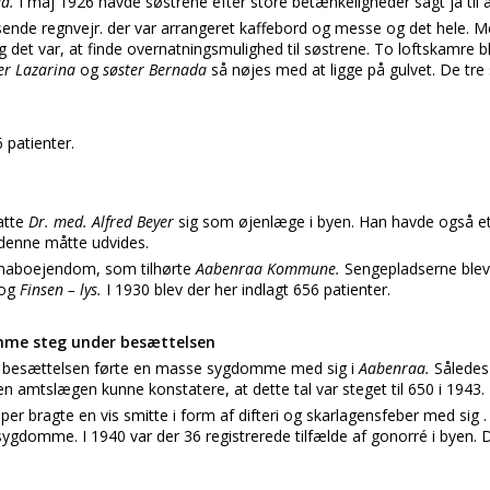
aa.
I maj 1926 havde søstrene efter store betænkeligheder sagt ja til
nde regnvejr. der var arrangeret kaffebord og messe og det hele. Men
et var, at finde overnatningsmulighed til søstrene. To loftskamre bl
ter Lazarina
og
søster Bernada
så nøjes med at ligge på gulvet. De tre
 patienter.
atte
Dr. med. Alfred Beyer
sig som øjenlæge i byen. Han havde også e
å denne måtte udvides.
 naboejendom, som tilhørte
Aabenraa Kommune.
Sengepladserne blev u
 og
Finsen – lys.
I 1930 blev der her indlagt 656 patienter.
mme steg under besættelsen
 besættelsen førte en masse sygdomme med sig i
Aabenraa.
Sålede
en amtslægen kunne konstatere, at dette tal var steget til 650 i 1943.
er bragte en vis smitte i form af difteri og skarlagensfeber med sig
ygdomme. I 1940 var der 36 registrerede tilfælde af gonorré i byen. De