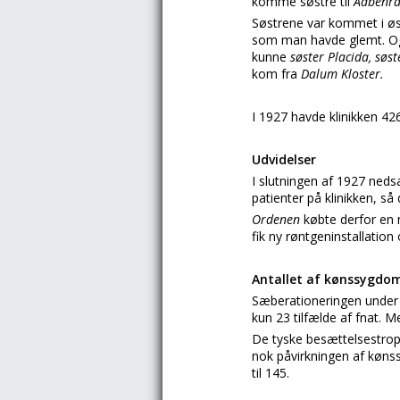
komme søstre til
Aabenr
Søstrene var kommet i øse
som man havde glemt. Og d
kunne
søster Placida, søs
kom fra
Dalum Kloster.
I 1927 havde klinikken 426
Udvidelser
I slutningen af 1927 neds
patienter på klinikken, s
Ordenen
købte derfor en
fik ny røntgeninstallation
Antallet af kønssygdo
Sæberationeringen under
kun 23 tilfælde af fnat. M
De tyske besættelsestropp
nok påvirkningen af kønss
til 145.