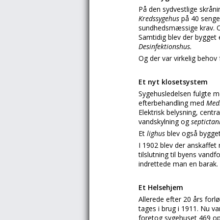
På den sydvestlige skråni
Kredssygehus
på 40 senge
sundhedsmæssige krav. Om
Samtidig blev der bygget
Desinfektionshus.
Og der var virkelig behov 
Et nyt klosetsystem
Sygehusledelsen fulgte m
efterbehandling med
Med
Elektrisk belysning, cent
vandskylning og
septictan
Et
lighus
blev også bygget
I 1902 blev der anskaffet
tilslutning til byens van
indrettede man en barak.
Et Helsehjem
Allerede efter 20 års for
tages i brug i 1911. Nu v
foretog sygehuset 469 op