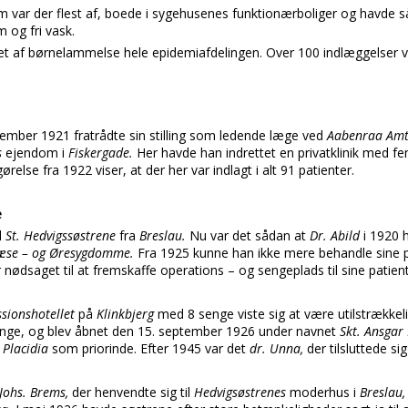
em var der flest af, boede i sygehusenes funktionærboliger og havde 
m og fri vask.
t af børnelammelse hele epidemiafdelingen. Over 100 indlæggelser v
ember 1921 fratrådte sin stilling som ledende læge ved
Aabenraa Amt
s
ejendom i
Fiskergade.
Her havde han indrettet en privatklinik med f
ørelse fra 1922 viser, at der her var indlagt i alt 91 patienter.
e
l
St. Hedvigssøstrene
fra
Breslau.
Nu var det sådan at
Dr. Abild
i 1920 
næse – og Øresygdomme.
Fra 1925 kunne han ikke mere behandle sine p
 nødsaget til at fremskaffe operations – og sengeplads til sine patient
sionshotellet
på
Klinkbjerg
med 8 senge viste sig at være utilstrækk
nge, og blev åbnet den 15. september 1926 under navnet
Skt. Ansgar 
 Placidia
som priorinde. Efter 1945 var det
dr. Unna,
der tilsluttede s
 Johs. Brems,
der henvendte sig til
Hedvigsøstrenes
moderhus i
Breslau