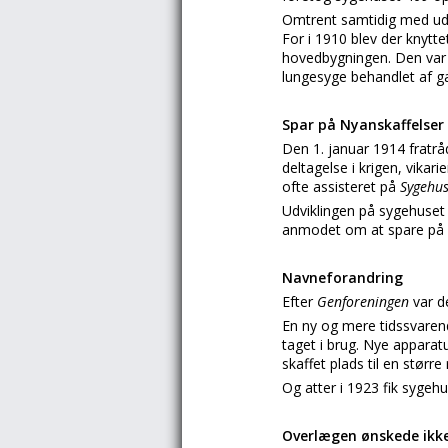
Omtrent samtidig med ud
For i 1910 blev der knytt
hovedbygningen. Den var
lungesyge behandlet af g
Spar på Nyanskaffelser
Den 1. januar 1914 fratr
deltagelse i krigen, vikar
ofte assisteret på
Sygehus
Udviklingen på sygehuse
anmodet om at spare på
Navneforandring
Efter
Genforeningen
var d
En ny og mere tidssvarend
taget i brug. Nye apparat
skaffet plads til en størr
Og atter i 1923 fik sygeh
Overlægen ønskede ikke