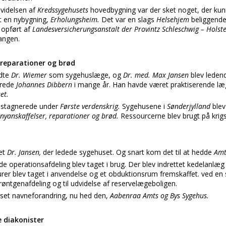
videlsen af
Kredssygehusets
hovedbygning var der sket noget, der kun
et en nybygning,
Erholungsheim.
Det var en slags
Helsehjem
beliggende
 opført af
Landesversicherungsanstalt der Provintz Schleschwig – Holst
angen.
 reparationer og brød
ådte
Dr. Wiemer
som sygehuslæge, og
Dr. med. Max Jansen
blev leden
ierede
Johannes Dibbern
i mange år. Han havde været praktiserende læ
et.
t stagnerede under
Første verdenskrig.
Sygehusene i
Sønderjylland
blev
nyanskaffelser, reparationer og brød.
Ressourcerne blev brugt på krigs
et
Dr. Jansen,
der ledede sygehuset. Og snart kom det til at hedde
Amt
e operationsafdeling blev taget i brug. Der blev indrettet kedelanlæg 
urer blev taget i anvendelse og et obduktionsrum fremskaffet. ved en 
e røntgenafdeling og til udvidelse af reservelægeboligen.
uset navneforandring, nu hed den,
Aabenraa Amts og Bys Sygehus.
 diakonister