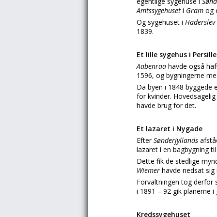
egentlige sygehuse i
Sønd
Amtssygehuset
i
Gram
og 
Og sygehuset i
Haderslev
1839.
Et lille sygehus i Persil
Aabenraa
havde også haf
1596, og bygningerne med
Da byen i 1848 byggede 
for kvinder. Hovedsagelig 
havde brug for det.
Et lazaret i Nygade
Efter
Sønderjyllands
afstå
lazaret i en bagbygning ti
Dette fik de stedlige mynd
Wiemer
havde nedsat sig 
Forvaltningen tog derfor 
i 1891 – 92 gik planerne i
Kredssygehuset