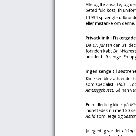
Alle ugifte ansatte, og d
betød fuld kost, fri unifor
I 1934 sprængte udbrudde
eller mistanke om denne.
Privatklinik i Fiskergade
Da
Dr. Jansen
den 31. dec
forinden købt
Dr. Wiemer
udvidet til 9 senge. En opg
Ingen senge til søstren
Klinikken blev afhændet ti
som specialist i
Hals – , 
Amtssygehuset.
Så han var
En midlertidig klinik på
Mis
indrettedes nu med 30 se
Abild
som læge og
Søster
Ja egentlig var det
biskop