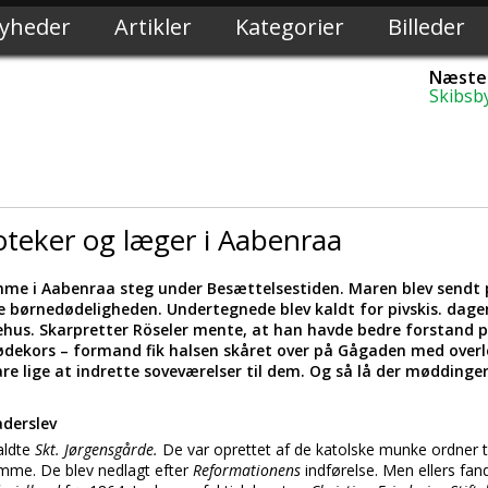
yheder
Artikler
Kategorier
Billeder
Næste 
Skibsby
teker og læger i Aabenraa
me i Aabenraa steg under Besættelsestiden. Maren blev sendt 
e børnedødeligheden. Undertegnede blev kaldt for pivskis. dage
ehus. Skarpretter Röseler mente, at han havde bedre forstand 
ødekors – formand fik halsen skåret over på Gågaden med overle
re lige at indrette soveværelser til dem. Og så lå der møddinger
aderslev
kaldte
Skt. Jørgensgårde.
De var oprettet af de katolske munke ordner t
me. De blev nedlagt efter
Reformationens
indførelse. Men ellers fa