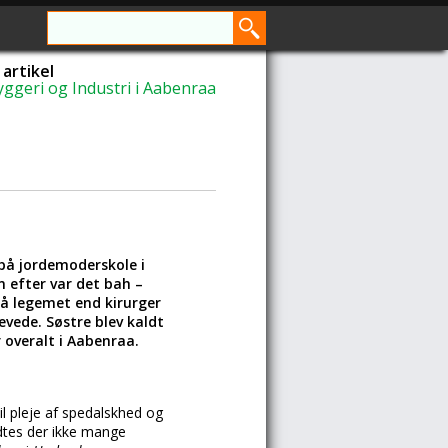
artikel
ggeri og Industri i Aabenraa
på jordemoderskole i
n efter var det bah –
på legemet end kirurger
vede. Søstre blev kaldt
 overalt i Aabenraa.
il pleje af spedalskhed og
ndtes der ikke mange