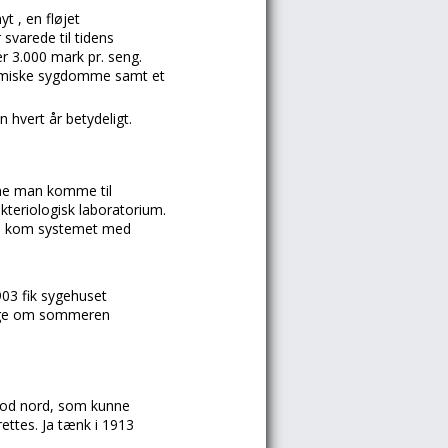
yt , en fløjet
svarede til tidens
r 3.000 mark pr. seng.
idemiske sygdomme samt et
 hvert år betydeligt.
ne man komme til
kteriologisk laboratorium.
08 kom systemet med
903 fik sygehuset
esyge om sommeren
 mod nord, som kunne
ettes. Ja tænk i 1913