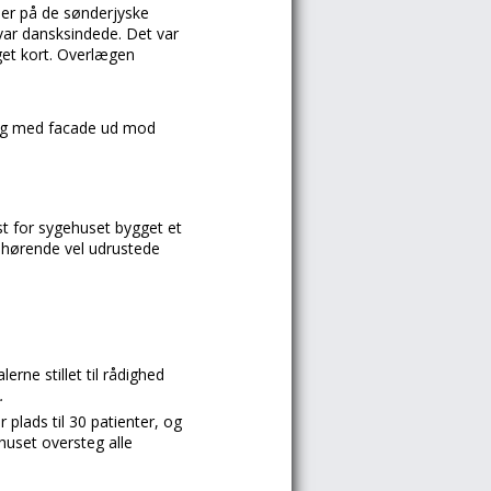
der på de sønderjyske
var dansksindede. Det var
et kort. Overlægen
ig med facade ud mod
st for sygehuset bygget et
lhørende vel udrustede
erne stillet til rådighed
.
r plads til 30 patienter, og
huset oversteg alle