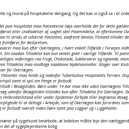
etik og moral på hospitalerne dengang. Og det kan vi også se i et or
et paa Hospitalet maa Patienterne nøje overholde det for dette gælde
ørsel eller Undladelser af, uagtet sket Paamindelse, at efterkomme Ov
nne til straks at udskrive Patienten, saafremt dennes Tilstand tillader d
t fremføres for Bestyrelsen.
evarer maa kun efter Overlægens, i hvert enkelt Tilfælde i Forvejen indh
. Em saadan Tilladelse kan kun ventes givet i særlige Tilfælde. Til patie
nligvis indbringes raa Frugt, Chokolade, Sukkervarer og lignende, men
ns Tilladelse maa modtage saadanne Nydelsesmidler. Klager over Kost
ver for Overlægen.
atienter maa holde sig indenfor Tuberkulose Hospitalets Terræn. Disp
rtspil samt al spil om Penge er forbudt.
tilladt i Besøgstiden. Børn under 14 Aar maa ikke uden Overlægens Til
esøg udenfor Besøgstiden tilstedes kun after Tilladelse fra Overlægen. D
ts Helbredstilstand eller under Epidemier forbyde eller begrænse Besøg.
forpligtede til at deltage i Arbejde, som af Overlægen kan forordnes som
 er forbudt overalt inden Døre samt paa Loggier og i Liggehaller.
ionærer på sygehuset bevirkede, at ledelsen måtte leje den nærligge
en del af sygeplejerskerne bolig.