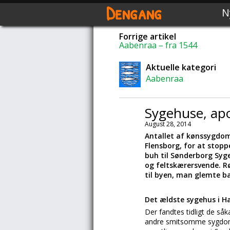
Dengang
N
Forrige artikel
Aabenraa – fra 1544
Aktuelle kategori
Aabenraa
Sygehuse, apo
August 28, 2014
Antallet af kønssygdom
Flensborg, for at stopp
buh til Sønderborg Syg
og feltskærersvende. R
til byen, man glemte ba
Det ældste sygehus i H
Der fandtes tidligt de så
andre smitsomme sygdom