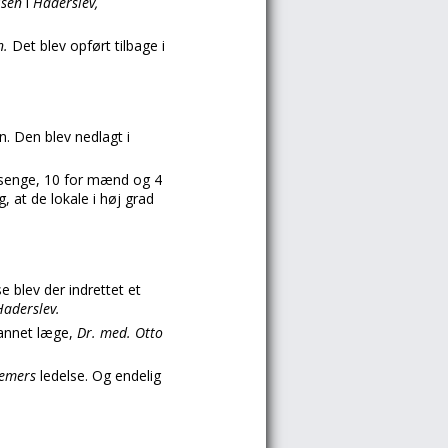
elsen
i
Haderslev,
n.
Det blev opført tilbage i
. Den blev nedlagt i
senge, 10 for mænd og 4
, at de lokale i høj grad
e blev der indrettet et
Haderslev.
ddannet læge,
Dr. med. Otto
emers
ledelse. Og endelig