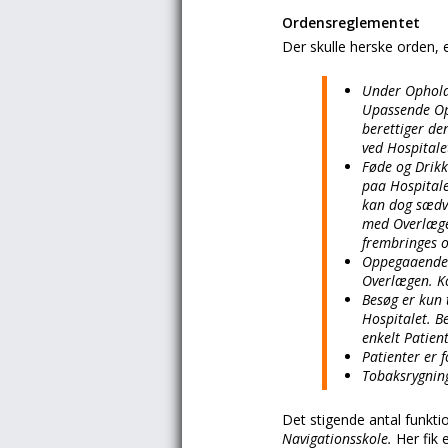
Ordensreglementet
Der skulle herske orden, 
Under Ophold
Upassende Opf
berettiger de
ved Hospitale
Føde og Drikk
paa Hospitalet
kan dog sædva
med Overlæge
frembringes o
Oppegaaende P
Overlægen. Ko
Besøg er kun 
Hospitalet. B
enkelt Patien
Patienter er 
Tobaksrygning
Det stigende antal funkt
Navigationsskole.
Her fik 