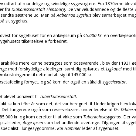
lev udført af mandelige og kvindelige sygevogtere. Fra 1870erne blev 
er fra
Diakonisseanstalt Flensburg.
De var veluddannede og de fleste 
 sendte søstrene ud. Men på
Aabenraa Sygehus
blev samarbejdet meg
på sit sygehus.
ydvest for sygehuset for en anlægssum på
45.000 kr.
en overlægebol
ygehusets tilkørselsveje forbedret.
arak ikke mere kunne betragtes som tidssvarende , blev der i 1931 ø
nge med forskydelige afdelinger. samtidig opførtes et
Ligkapel
med ti
mkostningerne til dette beløb sig til 145.000 kr.
osetafdeling fornyet, og så kom der også en såkaldt
sygeelevator.
et
blevet udnævnt til
Tuberkuloseanstalt.
ktisk kun i fire år som det, det var beregnet til. Under krigen blev lokal
. Det fungerede også som reservelazaret under ledelse af
Dr. Dibbern
5.000 kr. og kom derefter til at virke som
Tuberkolosesygehus.
Der va
pitalsleder,
Aage Ipsen
som behandlende overlæge. Tilgangen til syge
v specialist i lungesygdomme,
Kai Hammer
leder af sygehuset.