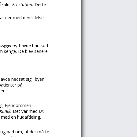
såkaldt
Fri station.
Dette
ar der med den lidelse
ssygehus,
havde han kort
em senge. De blev senere
havde nedsat sig i byen
atienter på
er.
elig. Ejendommen
Klinik.
Det var med
Dr.
ig med en hudafdeling.
,
og bad om, at der måtte