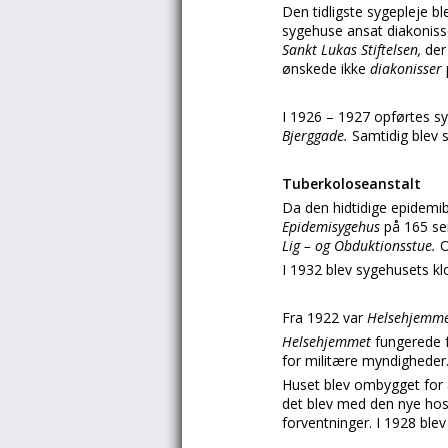
Den tidligste sygepleje b
sygehuse ansat diakoniss
Sankt Lukas Stiftelsen,
der
ønskede ikke
diakonisser
I 1926 – 1927 opførtes s
Bjerggade.
Samtidig blev s
Tuberkoloseanstalt
Da den hidtidige epidemib
Epidemisygehus
på 165 se
Lig – og Obduktionsstue.
O
I 1932 blev sygehusets kl
Fra 1922 var
Helsehjemm
Helsehjemmet
fungerede fa
for militære myndigheder
Huset blev ombygget for 8
det blev med den nye hos
forventninger. I 1928 ble