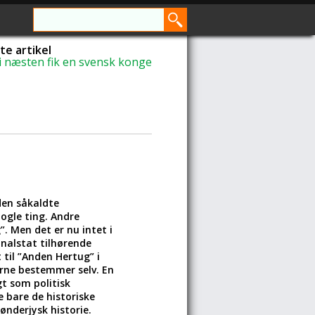
e artikel
i næsten fik en svensk konge
 den såkaldte
nogle ting. Andre
. Men det er nu intet i
onalstat tilhørende
til ”Anden Hertug” i
rne bestemmer selv. En
t som politisk
 bare de historiske
nderjysk historie.