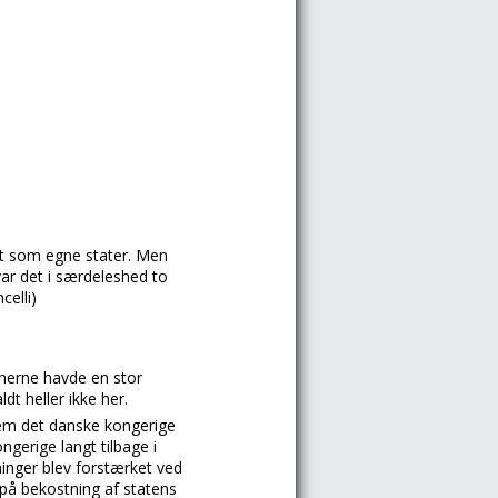
tet som egne stater. Men
ar det i særdeleshed to
celli)
mmerne havde en stor
t heller ikke her.
lem det danske kongerige
gerige langt tilbage i
ninger blev forstærket ved
 på bekostning af statens