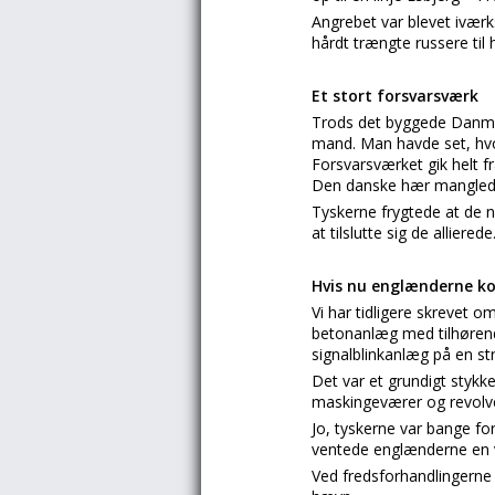
Angrebet var blevet iværk
hårdt trængte russere til 
Et stort forsvarsværk
Trods det byggede Danmar
mand. Man havde set, hvo
Forsvarsværket gik helt f
Den danske hær manglede m
Tyskerne frygtede at de ne
at tilslutte sig de allierede
Hvis nu englænderne k
Vi har tidligere skrevet 
betonanlæg med tilhørende 
signalblinkanlæg på en str
Det var et grundigt styk
maskingeværer og revolver
Jo, tyskerne var bange for
ventede englænderne en 
Ved fredsforhandlingerne 