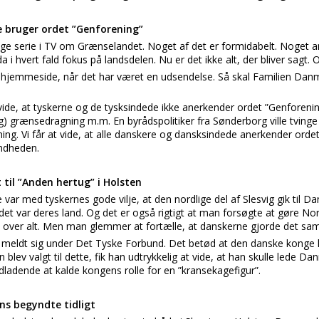
re bruger ordet ”Genforening”
nge serie i TV om Grænselandet. Noget af det er formidabelt. Noget a
 i hvert fald fokus på landsdelen. Nu er det ikke alt, der bliver sagt. O
s hjemmeside, når det har været en udsendelse. Så skal Familien Danm
 vide, at tyskerne og de tysksindede ikke anerkender ordet ”Genforenin
) grænsedragning m.m. En byrådspolitiker fra Sønderborg ville tvinge 
ng. Vi får at vide, at alle danskere og dansksindede anerkender orde
andheden.
til ”Anden hertug” i Holsten
kke var med tyskernes gode vilje, at den nordlige del af Slesvig gik til
det var deres land. Og det er også rigtigt at man forsøgte at gøre No
d over alt. Men man glemmer at fortælle, at danskerne gjorde det sa
 meldt sig under Det Tyske Forbund. Det betød at den danske konge k
lev valgt til dette, fik han udtrykkelig at vide, at han skulle lede D
edladende at kalde kongens rolle for en ”kransekagefigur”.
s begyndte tidligt