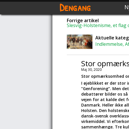
Dengang
N
Forrige artikel
Slesvig-Holstenisme, et flag
Aktuelle kateg
Indlemmelse, A
Stor opmærk
Maj 30, 2020
Stor opmærksomhed o
I øjeblikket er der sto
”Genforening”. Men det 
debattører bilder os så
vejen for at kalde det 
Danmark. Heller ikke al
Holsten. Den holstensk
dansk-svensk overklass
virkemiddel. Vi efterko
sammenhænge. Tre kultu