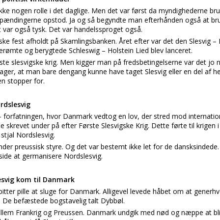
 ikke nogen rolle i det daglige. Men det var først da myndighederne b
spændingerne opstod. Ja og så begyndte man efterhånden også at bru
t var også tysk. Det var handelssproget også.
ske fest afholdt på Skamlingsbanken. Året efter var det den Slesvig –
berømte og berygtede Schleswig – Holstein Lied blev lanceret.
ste slesvigske krig. Men kigger man på fredsbetingelserne var det jo 
 pager, at man bare dengang kunne have taget Slesvig eller en del af
en stopper for.
rdslesvig
 forfatningen, hvor Danmark vedtog en lov, der stred mod internation
skrevet under på efter Første Slesvigske Krig. Dette førte til krigen 
stjal Nordslesvig.
der preussisk styre. Og det var bestemt ikke let for de dansksindede
 side at germanisere Nordslesvig.
lesvig kom til Danmark
itter pille at sluge for Danmark. Alligevel levede håbet om at generhv
. De befæstede bogstavelig talt Dybbøl.
ellem Frankrig og Preussen. Danmark undgik med nød og næppe at bliv