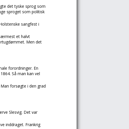
rugte det tyske sprog som
ge sproget som politisk
 Holstenske sangfest i
nærmest et halvt
 hertugdømmet. Men det
ale forordninger. En
i 1864. Så man kan vel
. Man forsøgte i den grad
erve Slesvig. Det var
e inddraget. Frankrig