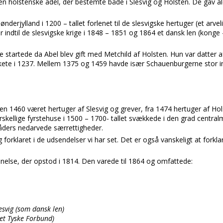
n holstenske adel, der bestemte både i Slesvig og Holsten. De gav al
Sønderjylland i 1200 – tallet forlenet til de slesvigske hertuger (et arvel
indtil de slesvigske krige i 1848 – 1851 og 1864 et dansk len (konge 
e startede da Abel blev gift med Metchild af Holsten. Hun var datter 
kete i 1237. Mellem 1375 og 1459 havde især Schauenburgerne stor in
en 1460 været hertuger af Slesvig og grever, fra 1474 hertuger af 
orskellige fyrstehuse i 1500 – 1700- tallet svækkede i den grad centr
ers nedarvede særrettigheder.
ig forklaret i de udsendelser vi har set. Det er også vanskeligt at forkl
nelse, der opstod i 1814. Den varede til 1864 og omfattede:
esvig (som dansk len)
et Tyske Forbund)