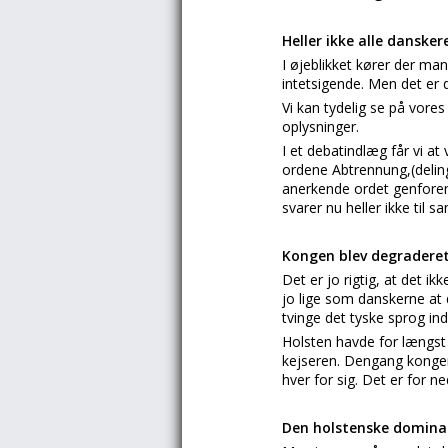
Heller ikke alle danske
I øjeblikket kører der ma
intetsigende. Men det er da
Vi kan tydelig se på vore
oplysninger.
I et debatindlæg får vi at
ordene Abtrennung,(deling
anerkende ordet genforeni
svarer nu heller ikke til s
Kongen blev degraderet 
Det er jo rigtig, at det i
jo lige som danskerne at 
tvinge det tyske sprog in
Holsten havde for længst
kejseren. Dengang kongen b
hver for sig. Det er for n
Den holstenske dominan