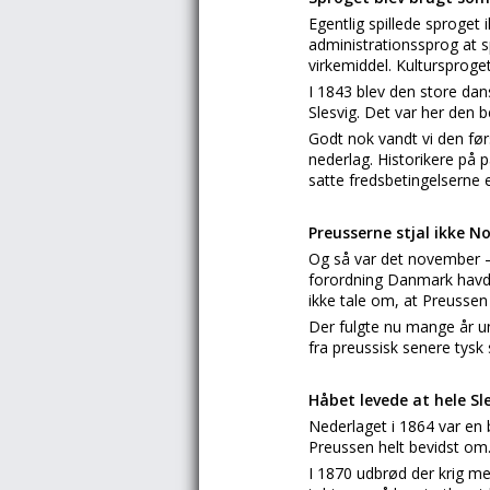
Egentlig spillede sproget
administrationssprog at 
virkemiddel. Kultursproge
I 1843 blev den store dan
Slesvig. Det var her den 
Godt nok vandt vi den før
nederlag. Historikere på
satte fredsbetingelserne 
Preusserne stjal ikke No
Og så var det november –
forordning Danmark havde 
ikke tale om, at Preussen 
Der fulgte nu mange år un
fra preussisk senere tysk
Håbet levede at hele S
Nederlaget i 1864 var en b
Preussen helt bevidst om
I 1870 udbrød der krig m