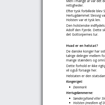
Men i mange år var det de
rettigheder.
Efter tysk forbillede blev 
Hertugdømmet Slesvig var 
Holsten var et tysk len.
Den holstenske indflydels
Adolf den Fjerde. Dette s
det Gottorpernes tur.
Hvad er en helstat?
De danske konger har sid
talrige delinger mellem f
mange stænders og områd
Dette forhold er ikke rigt
vil også forsøge her.
Helstaten er den statsdan
Kongeriget:
Danmark
Hertugdømmerne:
Sønderjylland eller Sl
Holsten (medlem af D