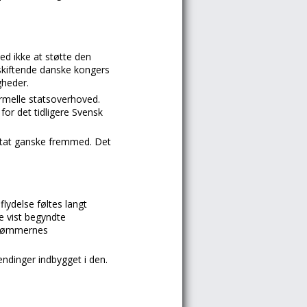
ed ikke at støtte den
 skiftende danske kongers
gheder.
rmelle statsoverhoved.
for det tidligere Svensk
k stat ganske fremmed. Det
ydelse føltes langt
e vist begyndte
gdømmernes
ændinger indbygget i den.