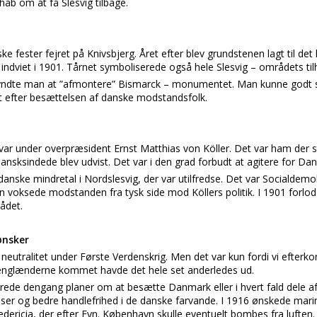
håb om at få Slesvig tilbage.
ske fester fejret på Knivsbjerg. Året efter blev grundstenen lagt til 
 indviet i 1901. Tårnet symboliserede også hele Slesvig – områdets tilh
egyndte man at ”afmontere” Bismarck – monumentet. Man kunne godt se
t efter besættelsen af danske modstandsfolk.
var under overpræsident Ernst Matthias von Köller. Det var ham der 
dansksindede blev udvist. Det var i den grad forbudt at agitere for Da
danske mindretal i Nordslesvig, der var utilfredse. Det var Socialdem
 voksede modstanden fra tysk side mod Köllers politik. I 1901 forlo
ådet.
ønsker
utralitet under Første Verdenskrig. Men det var kun fordi vi efterko
ar englænderne kommet havde det hele set anderledes ud.
lerede dengang planer om at besætte Danmark eller i hvert fald dele 
lser og bedre handlefrihed i de danske farvande. I 1916 ønskede mari
Fredericia, der efter Fyn. København skulle eventuelt bombes fra luften.