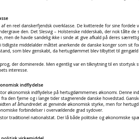
asse
af en reel danskerfjendsk overklasse. De kvitterede for sine fordele v
dergrave den. Det Slesvig – Holstenske ridderskab, der nok tålte de
men de havde sandelig ikke i sinde at give afkald på deres særretti
i tidligste middelalder måttet anerkende de danske konger som sit fo
lstand, som blev genskabt, da hertugdømmet blev tilbyttet til gengæld 
sprog, der dominerede. Men egentlig var en tilknytning til en stortys
bets interesse.
onomisk indflydelse
or økonomisk indflydelse på hertugdømmernes økonomi. Denne indfl
 fra den fjerne og i lange tider stagnerende danske hovedstad. Gansk
idten af århundredet at genvinde økonomisk styrke, men for hertu
omiske forbindelser i overvældende grad sydover.
 stor traditionel nationalstat. Der lå både politiske og økonomiske sp
politisk virkemiddel