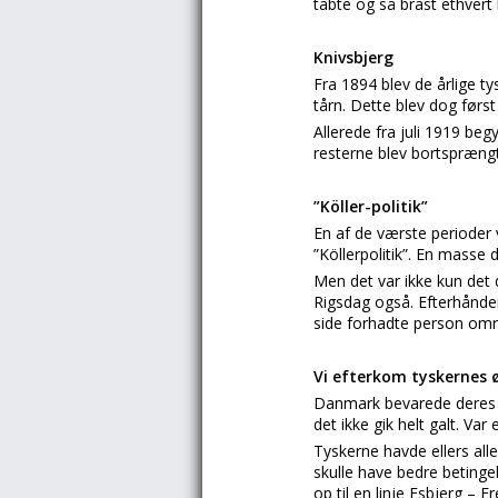
tabte og så brast ethvert 
Knivsbjerg
Fra 1894 blev de årlige ty
tårn. Dette blev dog først
Allerede fra juli 1919 b
resterne blev bortspræng
”Köller-politik”
En af de værste perioder 
”Köllerpolitik”. En masse 
Men det var ikke kun det 
Rigsdag også. Efterhånden
side forhadte person omr
Vi efterkom tyskernes 
Danmark bevarede deres ne
det ikke gik helt galt. V
Tyskerne havde ellers al
skulle have bedre betinge
op til en linje Esbjerg – 