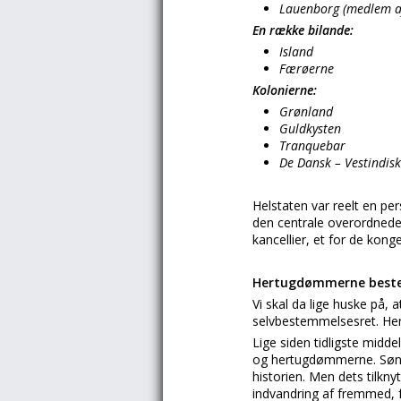
Lauenborg (medlem af
En række bilande:
Island
Færøerne
Kolonierne:
Grønland
Guldkysten
Tranquebar
De Dansk – Vestindisk
Helstaten var reelt en pe
den centrale overordnede 
kancellier, et for de kon
Hertugdømmerne beste
Vi skal da lige huske på,
selvbestemmelsesret. Her
Lige siden tidligste midd
og hertugdømmerne. Sønder
historien. Men dets tilkny
indvandring af fremmed, f