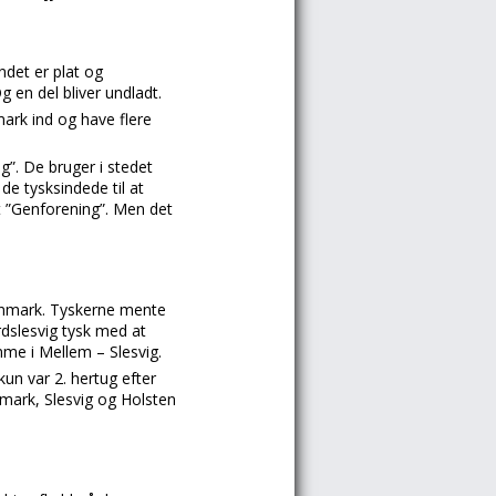
ndet er plat og
g en del bliver undladt.
ark ind og have flere
g”. De bruger i stedet
de tysksindede til at
t ”Genforening”. Men det
 Danmark. Tyskerne mente
rdslesvig tysk med at
mme i Mellem – Slesvig.
un var 2. hertug efter
anmark, Slesvig og Holsten