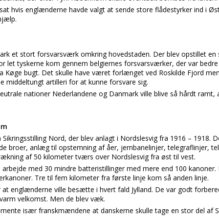
sat hvis englænderne havde valgt at sende store flådestyrker ind i 
hjælp.
k et stort forsvarsværk omkring hovedstaden. Der blev opstillet en s
r let tyskerne kom gennem belgiernes forsvarsværker, der var bedre
ra Køge bugt. Det skulle have været forlænget ved Roskilde Fjord men
iddeltungt artilleri for at kunne forsvare sig.
utrale nationer Nederlandene og Danmark ville blive så hårdt ramt, at d
.
om
om Sikringsstilling Nord, der blev anlagt i Nordslesvig fra 1916 – 1918
broer, anlæg til opstemning af åer, jernbanelinjer, telegraflinjer, te
ækning af 50 kilometer tværs over Nordslesvig fra øst til vest.
ke arbejde med 30 mindre batteristillinger med mere end 100 kanoner
kanoner. Tre til fem kilometer fra første linje kom så anden linje.
 at englænderne ville besætte i hvert fald Jylland. De var godt forbere
varm velkomst. Men de blev væk.
mente især franskmændene at danskerne skulle tage en stor del af Sl