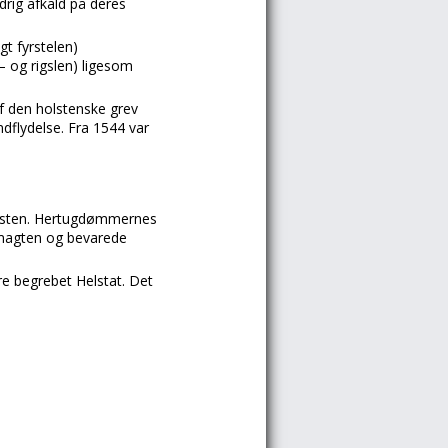
drig afkald på deres
igt fyrstelen)
– og rigslen) ligesom
af den holstenske grev
dflydelse. Fra 1544 var
Holsten. Hertugdømmernes
almagten og bevarede
are begrebet Helstat. Det