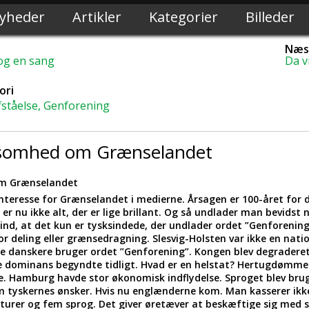
yheder
Artikler
Kategorier
Billeder
Næst
 og en sang
Da v
ori
fståelse, Genforening
somhed om Grænselandet
m Grænselandet
r interesse for Grænselandet i medierne. Årsagen er 100-året for
er nu ikke alt, der er lige brillant. Og så undlader man bevidst 
 ind, at det kun er tysksindede, der undlader ordet ”Genforening”
for deling eller grænsedragning. Slesvig-Holsten var ikke en nati
le danskere bruger ordet ”Genforening”. Kongen blev degraderet 
e dominans begyndte tidligt. Hvad er en helstat? Hertugdømme
e. Hamburg havde stor økonomisk indflydelse. Sproget blev brug
m tyskernes ønsker. Hvis nu englænderne kom. Man kasserer ikke
rer og fem sprog. Det giver øretæver at beskæftige sig med sø