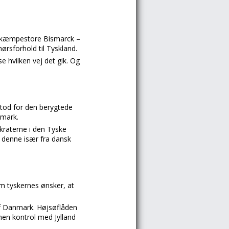
det kæmpestore Bismarck –
ørsforhold til Tyskland.
 hvilken vej det gik. Og
stod for den berygtede
nmark.
okraterne i den Tyske
d denne især fra dansk
m tyskernes ønsker, at
af Danmark. Højsøflåden
nen kontrol med Jylland