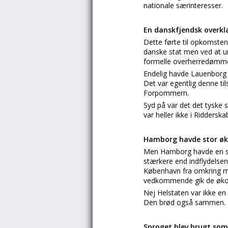
nationale særinteresser.
En danskfjendsk overkl
Dette førte til opkomsten 
danske stat men ved at un
formelle overherredømme, 
Endelig havde Lauenborg 
Det var egentlig denne ti
Forpommern.
Syd på var det det tyske 
var heller ikke i Ridderska
Hamborg havde stor øk
Men Hamborg havde en st
stærkere end indflydelsen
København fra omkring m
vedkommende gik de økon
Nej Helstaten var ikke en
Den brød også sammen.
Sproget blev brugt som 