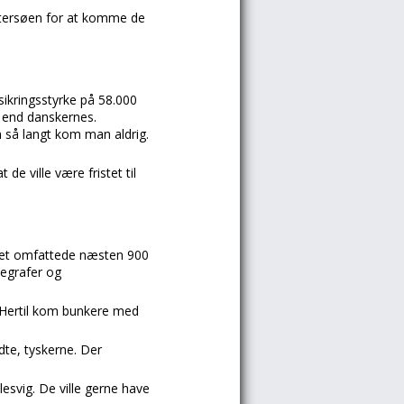
Østersøen for at komme de
ikringsstyrke på 58.000
 end danskernes.
 så langt kom man aldrig.
e ville være fristet til
. Det omfattede næsten 900
legrafer og
. Hertil kom bunkere med
dte, tyskerne. Der
esvig. De ville gerne have