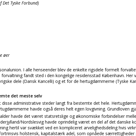
 Det Tyske Forbund)
e øer
rsonalunion. I alle henseender blev de enkelte rigsdele formelt forval
forvaltning fandt sted i den kongelige residensstad København. Her v
gerigske dele (Dansk Kancelli) og et for de hertugdømmerne (Tyske Kan
mte det meste selv
 at disse administrative steder langt fra bestemte det hele. Hertugdø
tugdømmerne havde også deres helt egen lovgivning. Grundloven gjald
elalder havde det været statsretslige og økonomiske forbindelser mel
jylland/Nordslesvig havde oprindelig været en del af det danske kon
tning hertil var svækket ved en kompliceret arvelighedsdeling hvis virk
ortrinsvis holstensk, kapitalstærk adel, som opnåede særrettigheder