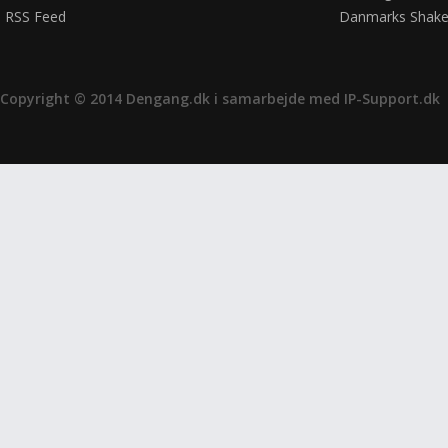
RSS Feed
Danmarks Shake
Copyright © 2014 Dengang.dk i samarbejde med
IP-Support.dk