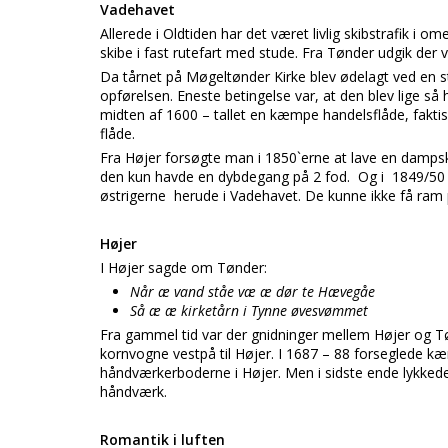
Vadehavet
Allerede i Oldtiden har det været livlig skibstrafik 
skibe i fast rutefart med stude. Fra Tønder udgik der v
Da tårnet på Møgeltønder Kirke blev ødelagt ved en sto
opførelsen. Eneste betingelse var, at den blev lige s
midten af 1600 – tallet en kæmpe handelsflåde, fakt
flåde.
Fra Højer forsøgte man i 1850`erne at lave en dampski
den kun havde en dybdegang på 2 fod. Og i 1849/50 o
østrigerne herude i Vadehavet. De kunne ikke få ram
Højer
I Højer sagde om Tønder:
Når æ vand ståe væ æ dør te Hævegåe
Så æ æ kirketårn i Tynne øvesvømmet
Fra gammel tid var der gnidninger mellem Højer og Tøn
kornvogne vestpå til Højer. I 1687 – 88 forseglede 
håndværkerboderne i Højer. Men i sidste ende lykkedes d
håndværk.
Romantik i luften