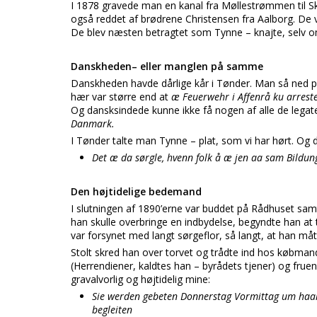
I 1878 gravede man en kanal fra Møllestrømmen til Sk
også reddet af brødrene Christensen fra Aalborg. D
De blev næsten betragtet som Tynne – knajte, selv o
Danskheden– eller manglen på samme
Danskheden havde dårlige kår i Tønder. Man så ned p
hær var større end at
æ Feuerwehr i Affenrå ku arrest
Og dansksindede kunne ikke få nogen af alle de lega
Danmark.
I Tønder talte man Tynne – plat, som vi har hørt. Og d
Det æ da sørgle, hvenn folk å æ jen aa sam Bildu
Den højtidelige bedemand
I slutningen af 1890’erne var buddet på Rådhuset sam
han skulle overbringe en indbydelse, begyndte han at 
var forsynet med langt sørgeflor, så langt, at han må
Stolt skred han over torvet og trådte ind hos købman
(Herrendiener, kaldtes han – byrådets tjener) og fru
gravalvorlig og højtidelig mine:
Sie werden gebeten Donnerstag Vormittag um haalb
begleiten