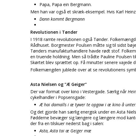
Papa, Papa ein Bergmann.
Men han var også et skræk-eksempel. Hvis Karl Heinz 
Dann kommt Bergmann
Revolutionen i Tønder
I 1918 ramte revolutionen også Tønder. Folkemængden 
Rådhuset. Borgmester Poulsen måtte sig til sidst bøje 
Tønders manufakturhandlere havde rødt stof. Folke
en truende holdning. Men så trådte Pauline Poulsen til
Skørtet blev sprættet op. Få minutter senere vajede de
Folkemængden jublede over at se revolutionens symb
Asta Nielsen og ”Æ Geiger”
Der var format over kino i Vestergade. Særlig når
Hei
cykelhandler i Popsensgade:
Æ hai damalls i æ tywer te opgaw i æ kino å unt
Og det gjorde han særlig energisk under en Asta Niel
Fødderne bevæger sig længere og længere mod kanten
der fra en tilskuer nederst bag i salen:
Asta, Asta tai æ Geiger mæ