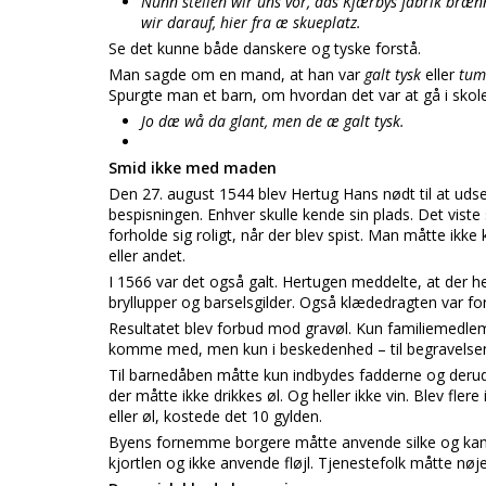
Nunn stellen wir uns vor, das Kjærbys fabrik bræn
wir darauf, hier fra æ skueplatz.
Se det kunne både danskere og tyske forstå.
Man sagde om en mand, at han var
galt tysk
eller
tum
Spurgte man et barn, om hvordan det var at gå i skole
Jo dæ wå da glant, men de æ galt tysk.
Smid ikke med maden
Den 27. august 1544 blev Hertug Hans nødt til at uds
bespisningen. Enhver skulle kende sin plads. Det viste
forholde sig roligt, når der blev spist. Man måtte ikke
eller andet.
I 1566 var det også galt. Hertugen meddelte, at der 
bryllupper og barselsgilder. Også klædedragten var fo
Resultatet blev forbud mod gravøl. Kun familiemedl
komme med, men kun i beskedenhed – til begravelse
Til barnedåben måtte kun indbydes fadderne og deru
der måtte ikke drikkes øl. Og heller ikke vin. Blev fle
eller øl, kostede det 10 gylden.
Byens fornemme borgere måtte anvende silke og kamm
kjortlen og ikke anvende fløjl. Tjenestefolk måtte nøj