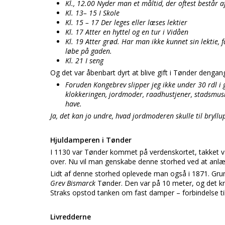
Kl., 12.00 Nyder man et måltid, der oftest består
Kl. 13– 15 I Skole
Kl. 15 – 17 Der leges eller læses lektier
Kl. 17 Atter en hyttel og en tur i Vidåen
Kl. 19 Atter grød. Har man ikke kunnet sin lektie, 
løbe på gaden.
Kl. 21 I seng
Og det var åbenbart dyrt at blive gift i Tønder dengan
Foruden Kongebrev slipper jeg ikke under 30 rdl i 
klokkeringen, jordmoder, raadhustjener, stadsmusi
have.
Ja, det kan jo undre, hvad jordmoderen skulle til bryllu
Hjuldamperen i Tønder
I 1130 var Tønder kommet på verdenskortet, takket v
over. Nu vil man genskabe denne storhed ved at anl
Lidt af denne storhed oplevede man også i 1871. Gru
Grev Bismarck
Tønder. Den var på 10 meter, og det k
Straks opstod tanken om fast damper – forbindelse til
Livredderne