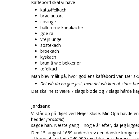
Kaffebord skal vi have
kattøffelkach
brøelautort
covinge
ballumme knepkache
goe raj
vrejn unge
søstekach
broekach
kyskach
brun å wie bekkenør
æfelkach
Man blev målt på, hvor god ens kaffebord var. Der skul
Det wå da en goe fest, men det wå kun ot slaus b
Det skal helst være 7 slags bløde og 7 slags hårde ka
Jordsand
Vi står op på diget ved Højer Sluse. Min Opa havde en 
hedder
Jordsand,
sagde han.
Næste gang – nogle år efter, da jeg kigge
Den 15. august 1689 underskrev den danske konge en
af korpset kostede 240.000 rigsdaler. Hvis korpset skulle