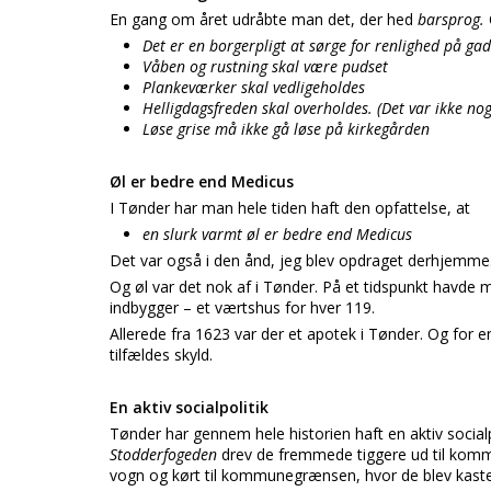
En gang om året udråbte man det, der hed
barsprog.
Det er en borgerpligt at sørge for renlighed på ga
Våben og rustning skal være pudset
Plankeværker skal vedligeholdes
Helligdagsfreden skal overholdes. (Det var ikke no
Løse grise må ikke gå løse på kirkegården
Øl er bedre end Medicus
I Tønder har man hele tiden haft den opfattelse, at
en slurk varmt øl er bedre end Medicus
Det var også i den ånd, jeg blev opdraget derhjemme
Og øl var det nok af i Tønder. På et tidspunkt havde m
indbygger – et værtshus for hver 119.
Allerede fra 1623 var der et apotek i Tønder. Og for en 
tilfældes skyld.
En aktiv socialpolitik
Tønder har gennem hele historien haft en aktiv socialpo
Stodderfogeden
drev de fremmede tiggere ud til kom
vogn og kørt til kommunegrænsen, hvor de blev kast