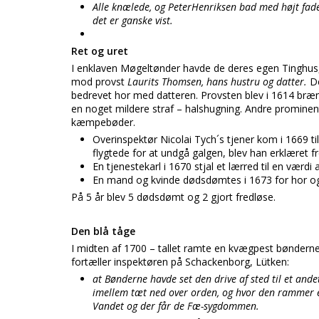
Alle knælede, og PeterHenriksen bad med højt fade
det er ganske vist.
Ret og uret
I enklaven Møgeltønder havde de deres egen Tinghus
mod provst
Laurits Thomsen, hans hustru og datter.
D
bedrevet hor med datteren. Provsten blev i 1614 bræ
en noget mildere straf – halshugning. Andre prominen
kæmpebøder.
Overinspektør Nicolai Tych´s tjener kom i 1669 
flygtede for at undgå galgen, blev han erklæret fr
En tjenestekarl i 1670 stjal et lærred til en værdi
En mand og kvinde dødsdømtes i 1673 for hor og 
På 5 år blev 5 dødsdømt og 2 gjort fredløse.
Den blå tåge
I midten af 1700 – tallet ramte en kvægpest bønderne 
fortæller inspektøren på Schackenborg, Lütken:
at Bønderne havde set den drive af sted til et and
imellem tæt ned over orden, og hvor den rammer et 
Vandet og der får de Fæ-sygdommen.