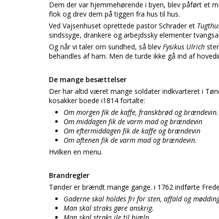
Dem der var hjemmehørende i byen, blev påført et m
flok og drev dem på tiggeri fra hus til hus.
Ved Vajsenhuset oprettede pastor Schrader et
Tugthu
sindssyge, drankere og arbejdssky elementer tvangsanb
Og når vi taler om sundhed, så blev
Fysikus Ulrich
ste
behandles af ham. Men de turde ikke gå ind af hovedi
De mange besættelser
Der har altid været mange soldater indkvarteret i Tønd
kosakker boede i1814 fortalte:
Om morgen fik de kaffe, franskbrød og brændevin.
Om middagen fik de varm mad og brændevin
Om eftermiddagen fik de kaffe og brændevin
Om aftenen fik de varm mad og brændevin.
Hvilken en menu.
Brandregler
Tønder er brændt mange gange. i 1762 indførte Frede
Gaderne skal holdes fri for sten, affald og møddin
Man skal straks gøre anskrig.
Man skal straks ile til hjælp