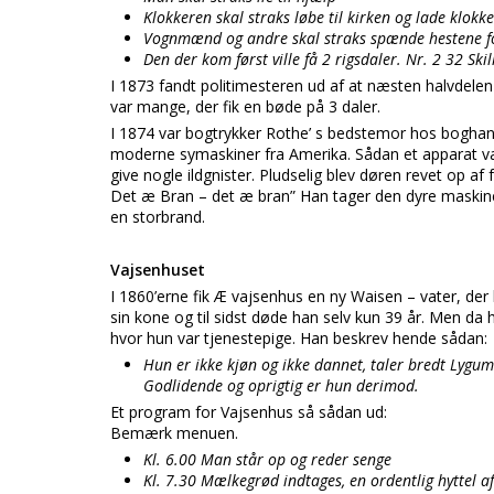
Klokkeren skal straks løbe til kirken og lade klokk
Vognmænd og andre skal straks spænde hestene for
Den der kom først ville få 2 rigsdaler. Nr. 2 32 Skill
I 1873 fandt politimesteren ud af at næsten halvdelen
var mange, der fik en bøde på 3 daler.
I 1874 var bogtrykker Rothe’ s bedstemor hos boghan
moderne symaskiner fra Amerika. Sådan et apparat va
give nogle ildgnister. Pludselig blev døren revet op a
Det æ Bran – det æ bran” Han tager den dyre maskine 
en storbrand.
Vajsenhuset
I 1860’erne fik Æ vajsenhus en ny Waisen – vater, der 
sin kone og til sidst døde han selv kun 39 år. Men d
hvor hun var tjenestepige. Han beskrev hende sådan:
Hun er ikke kjøn og ikke dannet, taler bredt Lygu
Godlidende og oprigtig er hun derimod.
Et program for Vajsenhus så sådan ud:
Bemærk menuen.
Kl. 6.00 Man står op og reder senge
Kl. 7.30 Mælkegrød indtages, en ordentlig hyttel a