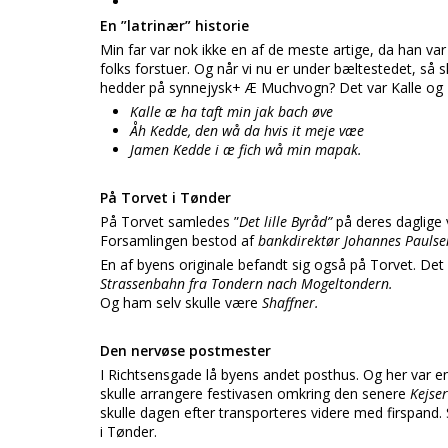
En ”latrinær” historie
Min far var nok ikke en af de meste artige, da han var
folks forstuer. Og når vi nu er under bæltestedet, så 
hedder på synnejysk+ Æ Muchvogn? Det var Kalle og 
Kalle æ ha taft min jak bach øve
Åh Kedde, den wå da hvis it meje væe
Jamen Kedde i æ fich wå min mapak.
På Torvet i Tønder
På Torvet samledes ”
Det lille Byråd”
på deres daglige
Forsamlingen bestod af
bankdirektør Johannes Paulsen
En af byens originale befandt sig også på Torvet. Det
Strassenbahn fra Tondern nach Mogeltondern.
Og ham selv skulle være
Shaffner.
Den nervøse postmester
I Richtsensgade lå byens andet posthus. Og her var en
skulle arrangere festivasen omkring den senere
Kejse
skulle dagen efter transporteres videre med firspand
i Tønder.