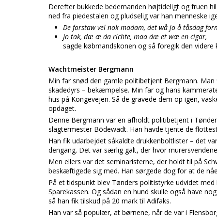
Derefter bukkede bedemanden højtideligt og fruen hil
ned fra piedestalen og pludselig var han menneske ig
De forstaw vel nok madam, det wå jo å tåsdag for
Jo tak, dæ æ da richte, maa dæ et wæ en cigar,
sagde købmandskonen og så foregik den videre 
Wachtmeister Bergmann
Min far snød den gamle politibetjent Bergmann. Man f
skadedyrs – bekæmpelse. Min far og hans kammerater
hus på Kongevejen. Så de gravede dem op igen, vask
opdaget.
Denne Bergmann var en afholdt politibetjent i Tønder.
slagtermester Bödewadt. Han havde tjente de flottes
Han fik udarbejdet såkaldte drukkenboltlister – det v
dengang. Det var særlig galt, der hvor murersvendene 
Men ellers var det seminaristerne, der holdt til på S
beskæftigede sig med. Han sørgede dog for at de nåede
På et tidspunkt blev Tønders politistyrke udvidet me
Sparekassen. Og sådan en hund skulle også have noget
så han fik tilskud på 20 mark til Adifaks.
Han var så populær, at børnene, når de var i Flensborg