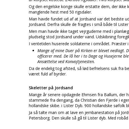
Og den engelske konge skulle erstatte dem, der ikke 
manglende hest med 50 rigsdaler.
Man havde fundet ud af at Jordsand var det bedste udsk
Jordsand. Derfra skulle de fragtes i små både til List
Men man havde ikke taget vejrguderne med i planlægn
pludselig stod Jordsand under vand. Udskibning foregik
I ventetiden huserede soldaterne i området. Præster i 
Mange af mine Duer på Kirken er blevet nedlagt.
officerer med. De lå her i to Dage og Husejerne ble
Ansættelse ved Konvojtjenesten.
Da de endelig tog afsted, så lød befrielsens suk fra
været fuld af byrder.
Skeletter på Jordsand
Mange år senere opdagede Ehmsen fra Ballum, der hav
stammede fra dengang, da Christian den Fjerde i egen 
hollandske skibe. i Lister Dyb. 900 hollandske søfolk b
Ja så talte man om at lave en jernbanestation på Jord
Petersborg. Den skulle så gå til Lister dyb. Med robåd 