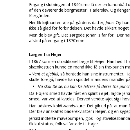
Engang i slutningen af 1840’erne lå der en kanonbå
af den daværende borgmester i Haderslev. Og dengang 
Kiergården.
Her fik løjtnanten øje på gårdens datter,
Jane.
Og hun 
ikke så glad for forbindelsen. Det havde sikkert noge
Men de blev gift. Det sørgede Johan’ s far for. Der har 
afsted på en gang i 1870’erne
Lægen fra Højer
I 1867 kom en utraditionel læge til Højer. Han hed The
skænkestuen kunne en mand ikke få sin the-punch m
– Vent et øjeblik,
så hentede han sine instrumenter. H
skulle foregå, havde han spiddet mandens mandler på 
Nu skal De se, nu kan De lettere få Deres the-punc
Da Højers smed havde fået en splint i øjet, lagde Je
smed, var ved at kvæles. Derved vendte øjet sig i hove
Han udskrev koldt-vands-kure. Det gik ud på, at man 
Der blev anskaffet baderekvisitter i Højer, og en syg
Jersild indførte mavepumpen, gips –og stivelsesband
fik kultstatus, folk valfartede til Højer.