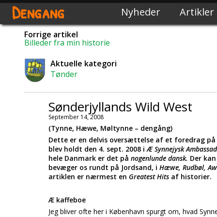
Dengang
Nyheder
Artikler
Forrige artikel
Billeder fra min historie
Aktuelle kategori
Tønder
Sønderjyllands Wild West
September 14, 2008
(Tynne, Hæwe, Møltynne – dengång)
Dette er en delvis oversættelse af et foredrag p
blev holdt den 4. sept. 2008 i
Æ Synnejysk Ambassa
hele Danmark er det på
nogenlunde dansk.
Der kan
bevæger os rundt på Jordsand, i
Hæwe, Rudbøl, Aw
artiklen er nærmest en
Greatest Hits
af historier.
Æ kaffeboe
Jeg bliver ofte her i København spurgt om, hvad Synnej