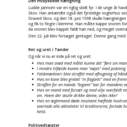
Den mislykkede hængning
Ludde Jannsen var en rigtig skidt fyr. I de unge år hav
Skov. Han antændte også det fyrstelige vogterhus ved
Draved Skov, og den 18. juni 1598 skulle hængningen 
og fik to fingre i klemme. Han måtte kappe snoren for 
da snoren blev kappet faldt han ned, og meget overra
Den 22. juli blev forsøget gentaget. Denne gang med 
Ret og uret i Tønder
Og når vi nu er inde på ret og uret:
Hvis man snød med målet kunne det ”føre sin mand
I mindre tilfælde kunne man ”nøjes” med piskning 
Falskmøntneri blev straffet med afhugning af hån
Hvis en kone blev grebet ”in flaganti” med en fr
Straffen for en mands ”bigami” bar for mandens
Hvis en mand med forsæt og med vilje overfaldt e
vin. Hvem der skulle drikke denne, vides ikke?
Hvis en ægtemand døde insolvent hæftede hustruen 
overlade alle aktiviteter til kreditorerne, forlade
helst.
Politivedtægter