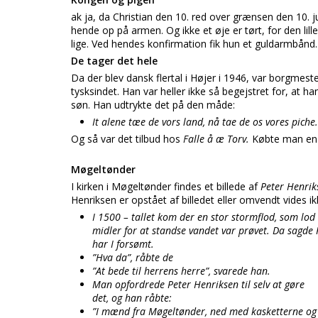
ak ja, da Christian den 10. red over grænsen den 10. j
hende op på armen. Og ikke et øje er tørt, for den lill
lige. Ved hendes konfirmation fik hun et guldarmbånd.
De tager det hele
Da der blev dansk flertal i Højer i 1946, var borgmes
tysksindet. Han var heller ikke så begejstret for, at 
søn. Han udtrykte det på den måde:
It alene tæe de vors land, nå tae de os vores piche.
Og så var det tilbud hos
Falle å æ Torv.
Købte man en 
Møgeltønder
I kirken i Møgeltønder findes et billede af
Peter Henrik
Henriksen er opstået af billedet eller omvendt vides ik
I 1500 – tallet kom der en stor stormflod, som lod v
midler for at standse vandet var prøvet. Da sagde 
har I forsømt.
”Hva da”, råbte de
”At bede til herrens herre”, svarede han.
Man opfordrede Peter Henriksen til selv at gøre
det, og han råbte:
”I mænd fra Møgeltønder, ned med kasketterne og