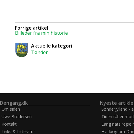
Forrige artikel
Billeder fra min historie
Aktuelle kategori
Tønder
Dengang.dk
Nyeste artikle
Om siden
Sønderjylland - 
Uwe Brodersen
Tiden råber mod
Kontakt
Lang nats rejse 
Links & Litteratur
Hvidbog om Dan