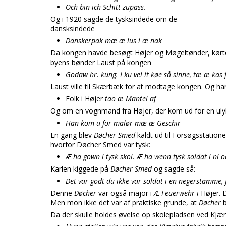
Och bin ich Schitt zupass.
Og i 1920 sagde de tysksindede om de
dansksindede
Danskerpak mæ æ lus i æ nak
Da kongen havde besøgt Højer og Møgeltønder, kørte 
byens bønder Laust på kongen
Godaw hr. kung. I ku vel it køe så sinne, tæ æ kas
Laust ville til Skærbæk for at modtage kongen. Og ha
Folk i Højer
tao æ Mantel af
Og om en vognmand fra Højer, der kom ud for en ul
Han kom u for malør mæ æ Geschir
En gang blev
Døcher Smed
kaldt ud til Forsøgsstation
hvorfor Døcher Smed var tysk:
Æ ha gown i tysk skol. Æ ha wenn tysk soldat i ni 
Karlen kiggede på
Døcher Smed
og sagde så:
Det var godt du ikke var soldat i en negerstamme, 
Denne
Døcher
var også major i
Æ Feuerwehr i
Højer. 
Men mon ikke det var af praktiske grunde, at
Døcher
Da der skulle holdes øvelse op skolepladsen ved Kjæ