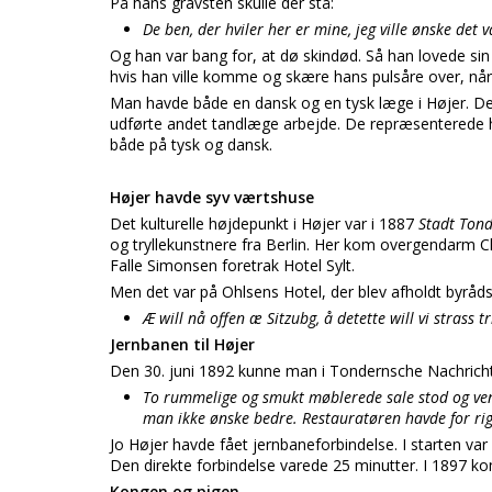
På hans gravsten skulle der stå:
De ben, der hviler her er mine, jeg ville ønske det v
Og han var bang for, at dø skindød. Så han lovede si
hvis han ville komme og skære hans pulsåre over, når
Man havde både en dansk og en tysk læge i Højer. De
udførte andet tandlæge arbejde. De repræsenterede h
både på tysk og dansk.
Højer havde syv værtshuse
Det kulturelle højdepunkt i Højer var i 1887
Stadt Ton
og tryllekunstnere fra Berlin. Her kom overgendarm C
Falle Simonsen foretrak Hotel Sylt.
Men det var på Ohlsens Hotel, der blev afholdt byråd
Æ will nå offen æ Sitzubg, å detette will vi strass 
Jernbanen til Højer
Den 30. juni 1892 kunne man i Tondernsche Nachricht
To rummelige og smukt møblerede sale stod og ven
man ikke ønske bedre. Restauratøren havde for rigtig
Jo Højer havde fået jernbaneforbindelse. I starten var 
Den direkte forbindelse varede 25 minutter. I 1897 k
Kongen og pigen