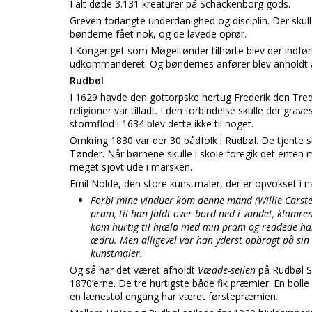
I alt døde 3.131 kreaturer på Schackenborg gods.
Greven forlangte underdanighed og disciplin. Der skulle
bønderne fået nok, og de lavede oprør.
I Kongeriget som Møgeltønder tilhørte blev der indfør
udkommanderet. Og bøndernes anfører blev anholdt af
Rudbøl
I 1629 havde den gottorpske hertug Frederik den Tredje
religioner var tilladt. I den forbindelse skulle der gra
stormflod i 1634 blev dette ikke til noget.
Omkring 1830 var der 30 bådfolk i Rudbøl. De tjente s
Tønder. Når børnene skulle i skole foregik det enten
meget sjovt ude i marsken.
Emil Nolde, den store kunstmaler, der er opvokset i n
Forbi mine vinduer kom denne mand (Willie Carstens
pram, til han faldt over bord ned i vandet, klamren
kom hurtig til hjælp med min pram og reddede ha
ædru. Men alligevel var han yderst opbragt på sin 
kunstmaler.
Og så har det været afholdt
Vædde-sejlen
på Rudbøl Sø
1870’erne. De tre hurtigste både fik præmier. En boll
en lænestol engang har været førstepræmien.