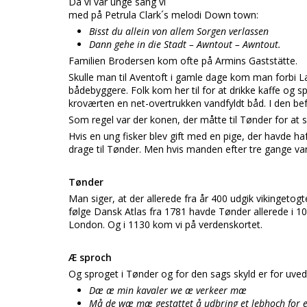
Da vi var unge sang vi
med på Petrula Clark´s melodi Down town:
Bisst du allein von allem Sorgen verlassen
Dann gehe in die Stadt – Awntout – Awntout.
Familien Brodersen kom ofte på Armins Gaststätte.
Skulle man til Aventoft i gamle dage kom man forbi
bådebyggere. Folk kom her til for at drikke kaffe og 
kroværten en net-overtrukken vandfyldt båd. I den bef
Som regel var der konen, der måtte til Tønder for at 
Hvis en ung fisker blev gift med en pige, der havde h
drage til Tønder. Men hvis manden efter tre gange va
Tønder
Man siger, at der allerede fra år 400 udgik vikingetog
følge Dansk Atlas fra 1781 havde Tønder allerede i 
London. Og i 1130 kom vi på verdenskortet.
Æ sproch
Og sproget i Tønder og for den sags skyld er for uv
Dæ æ min kavaler we æ verkeer mæ
Må de wæ mæ gestattet å udbring et lebhoch for 