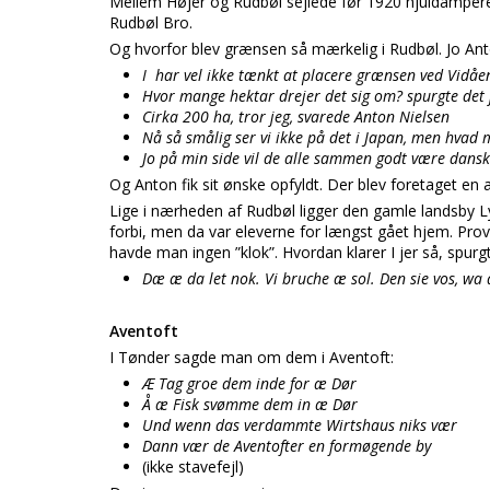
Mellem Højer og Rudbøl sejlede før 1920 hjuldamperen
Rudbøl Bro.
Og hvorfor blev grænsen så mærkelig i Rudbøl. Jo Ant
I har vel ikke tænkt at placere grænsen ved Vidåen
Hvor mange hektar drejer det sig om? spurgte de
Cirka 200 ha, tror jeg, svarede Anton Nielsen
Nå så smålig ser vi ikke på det i Japan, men hvad
Jo på min side vil de alle sammen godt være dansk
Og Anton fik sit ønske opfyldt. Der blev foretaget en a
Lige i nærheden af Rudbøl ligger den gamle landsby Ly
forbi, men da var eleverne for længst gået hjem. Provs
havde man ingen ”klok”. Hvordan klarer I jer så, spur
Dæ æ da let nok. Vi bruche æ sol. Den sie vos, wa
Aventoft
I Tønder sagde man om dem i Aventoft:
Æ Tag groe dem inde for æ Dør
Å æ Fisk svømme dem in æ Dør
Und wenn das verdammte Wirtshaus niks vær
Dann vær de Aventofter en formøgende by
(ikke stavefejl)