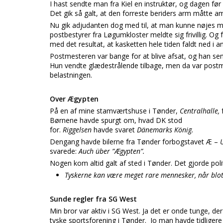
I hast sendte man fra Kiel en instruktør, og dagen fø
Det gik så galt, at den forreste beriders arm måtte a
Nu gik adjudanten dog med til, at man kunne nøjes me
postbestyrer fra Løgumkloster meldte sig frivillig. Og
med det resultat, at kasketten hele tiden faldt ned i a
Postmesteren var bange for at blive afsat, og han sen
Hun vendte glædestrålende tilbage, men da var postme
belastningen.
Over Ægypten
På en af mine stamværtshuse i Tønder,
Centralhalle,
Børnene havde spurgt om, hvad DK stod
for.
Riggelsen
havde svaret
Dänemarks König.
Dengang havde bilerne fra Tønder forbogstavet Æ –
svarede:
Auch über ”Ægypten”.
Nogen kom altid galt af sted i Tønder. Det gjorde pol
Tyskerne kan være meget rare mennesker, når blot
Sunde regler fra SG West
Min bror var aktiv i SG West. Ja det er onde tunge, der
tyske sportsforening i Tønder. Jo man havde tidligere