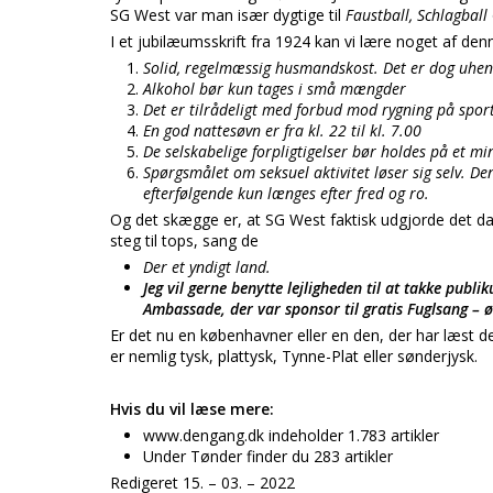
SG West var man især dygtige til
Faustball, Schlagball
I et jubilæumsskrift fra 1924 kan vi lære noget af den
Solid, regelmæssig husmandskost. Det er dog uhen
Alkohol bør kun tages i små mængder
Det er tilrådeligt med forbud mod rygning på spor
En god nattesøvn er fra kl. 22 til kl. 7.00
De selskabelige forpligtigelser bør holdes på et 
Spørgsmålet om seksuel aktivitet løser sig selv. Den
efterfølgende kun længes efter fred og ro.
Og det skægge er, at SG West faktisk udgjorde det da
steg til tops, sang de
Der et yndigt land.
Jeg vil gerne benytte lejligheden til at takke publi
Ambassade, der var sponsor til gratis Fuglsang – 
Er det nu en københavner eller en den, der har læst det
er nemlig tysk, plattysk, Tynne-Plat eller sønderjysk.
Hvis du vil læse mere:
www.dengang.dk indeholder 1.783 artikler
Under Tønder finder du 283 artikler
Redigeret 15. – 03. – 2022