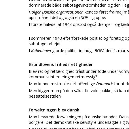
dominerede både sabotagevirksomheden og den illega
Holger Danske organisationen
kendes først fra maj må
april måned deltog også en
SOE –
gruppe.
I første halvdel af 1943 opstod også drenge – og lærl
I sommeren 1943 efterforskede politiet og foretog og
sabotage arbejde.
I
København
gjorde politiet indhug i
BOPA
den 1. marts
Grundlovens frihedsrettigheder
Blev ret og retfærdighed trådt under fode under ydmyg
kommunistinterneringen retmæssig?
Man kunne mistænke det offentlige
Danmark
for at 
Men kigger man på den såkaldte voldspakke, så kan det
besættelsestiden.
Forvaltningen blev dansk
Man bevarede forvaltningen på danske hænder. Dans
borgere. Det demokratiske selvstyre underlagde sig ty