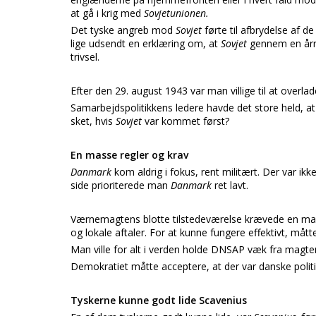
at gå i krig med
Sovjetunionen.
Det tyske angreb mod
Sovjet
førte til afbrydelse af 
lige udsendt en erklæring om, at
Sovjet
gennem en årr
trivsel.
Efter den 29. august 1943 var man villige til at overlade
Samarbejdspolitikkens ledere havde det store held, a
sket, hvis
Sovjet
var kommet først?
En masse regler og krav
Danmark
kom aldrig i fokus, rent militært. Der var i
side prioriterede man
Danmark
ret lavt.
Værnemagtens blotte tilstedeværelse krævede en masse
og lokale aftaler. For at kunne fungere effektivt, måtte
Man ville for alt i verden holde DNSAP væk fra magte
Demokratiet måtte acceptere, at der var danske politi
Tyskerne kunne godt lide Scavenius