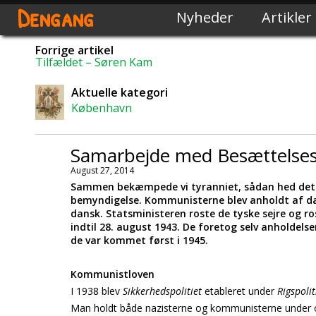
Dengang
Nyheder
Artikler
Forrige artikel
Tilfældet – Søren Kam
Aktuelle kategori
København
Samarbejde med Besættelse
August 27, 2014
Sammen bekæmpede vi tyranniet, sådan hed det 
bemyndigelse. Kommunisterne blev anholdt af da
dansk. Statsministeren roste de tyske sejre og r
indtil 28. august 1943. De foretog selv anholdelse
de var kommet først i 1945.
Kommunistloven
I 1938 blev
Sikkerhedspolitiet
etableret under
Rigspolit
Man holdt både nazisterne og kommunisterne under o