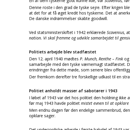
En af dem tyskerne godt kunne lide, var
Scavenius,
før
Denne roste i den grad de tyske sejre. Efter krigen bl
at det for at få øget kredit hos tyskerne. Det at aner
De danske indrømmelser skabte goodwill.
Ved statsministerskiftet i 1942 erklærede
Scavenius,
a
nation. Vi skal fremme og udvikle samarbejdet til gensi
Politiets arbejde blev stadfæstet
Den 12. april 1940 mødtes
P. Munch, Renthe – Fink
og 
samarbejde med den tyske værnemagt stadfæstet. De
erindringer fra dette møde, som senere blev offentlig
Der fremkom derefter tre forskellige udkast til en str
Politiet anholdt masser af sabotører i 1943
I løbet af 1943 var det hos politiet den holdning ikk
før maj 1943 havde politiet
mistet evnen til at opklare
Men endnu dagen før den endelige sammenbrud, den
opklare sager.
Det underjordiske arbejde i første halvdel af 1943 v