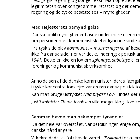
I
Norge
gik regering og konge i eksil. Man oprettede 
legitimiteten over kongedømme, retsstat og det demok
regering og de tyske besættelses – myndigheder.
Med Højesterets bemyndigelse
Danske politimyndigheder havde under mere eller mind
om personer med kommunistisk eller lignende sindela
Fra tysk side blev
kommunist – interneringerne
af bes
ikke fra dansk side. Her var det et indenrigsk politi
1941.
Dette er ikke en lov om
spionage, sabotage
elle
foreninger og kommunistisk virksomhed.
Anholdelsen af de danske kommunister, deres fængsling
i tyske koncentrationslejre var en ren dansk politiakt
Kan man bruge udtrykket
Nød bryder Lov
? Findes der 
Justitsminister Thune Jacobsen
ville meget klogt ikke s
Sammen havde man bekæmpet tyranniet
Da det hele var overstået, var befolkningen enige o
danske håndlangere.
Vi bebrejdede, at folk havde været i
Tyskland
for at a