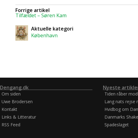
Forrige artikel
Tilfældet – Søren Kam
Aktuelle kategori
København
Dengang.dk
Nyeste artikle
Om siden
Tiden råber mod
Uwe Brodersen
Lang nats rejse 
Kontakt
Hvidbog om Dan
Links & Litteratur
Danmarks Shake
RSS Feed
Spadeslaget