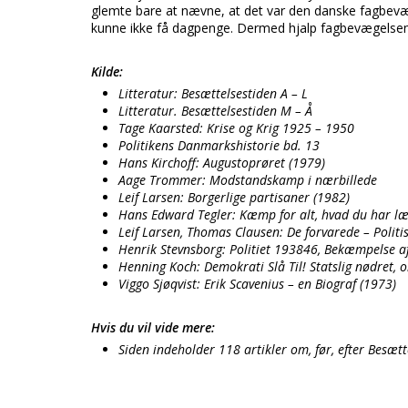
glemte bare at nævne, at det var den danske fagbevæg
kunne ikke få dagpenge. Dermed hjalp fagbevægelsen og
Kilde:
Litteratur: Besættelsestiden A – L
Litteratur. Besættelsestiden M – Å
Tage Kaarsted: Krise og Krig 1925 – 1950
Politikens Danmarkshistorie bd. 13
Hans Kirchoff: Augustoprøret (1979)
Aage Trommer: Modstandskamp i nærbillede
Leif Larsen: Borgerlige partisaner (1982)
Hans Edward Tegler: Kæmp for alt, hvad du har læ
Leif Larsen, Thomas Clausen: De forvarede – Polit
Henrik Stevnsborg: Politiet 193846, Bekæmpelse a
Henning Koch: Demokrati Slå Til! Statslig nødret, o
Viggo Sjøqvist: Erik Scavenius – en Biograf (1973)
Hvis du vil vide mere:
Siden indeholder 118 artikler om, før, efter Besæt