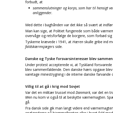
forbudt, at
sammenslutninger og korps, som har til hensigt ved
anliggender.
Med dette i baghånden var det ikke så svært at indfø
Man kan sige, at Politiet fungerede som både værn
overvåge og retsforfølge de borgere, som forbød si
Tyskerne krævede i 1941, at
Hæren
skulle gribe ind
faldskærmsjægers
side.
Danske og Tyske forsvarsinteresser blev samme
Under protest accepterede vi, at Tyskland forsvarede s
blev sammenfaldende. Den danske hærs opgave blev
varetage minestrygning i de interne danske farvande 
Villig til at gå i krig mod Sovjet
Var det en militær trussel mod
Danmark,
var det en tr
M
en nu kom vi også til at beskytte værnemagten. Spæn
gå.
Fra dansk side gik man langt videre end værnemagten ha
englænderne på hjemmefronten eller i hvert fald mo