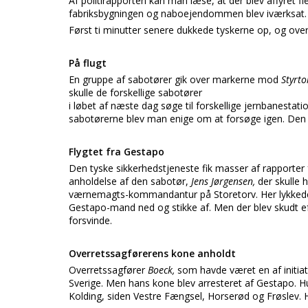
Af politirapporten kan man læse, at der blev affyret fl
fabriksbygningen og naboejendommen blev iværksat. I
Først ti minutter senere dukkede tyskerne op, og ove
På flugt
En gruppe af sabotører gik over markerne mod
Styrt
skulle de forskellige sabotører
i løbet af næste dag søge til forskellige jernbanestat
sabotørerne blev man enige om at forsøge igen. Den e
Flygtet fra Gestapo
Den tyske sikkerhedstjeneste fik masser af rapporter
anholdelse af den sabotør,
Jens Jørgensen,
der skulle 
værnemagts-kommandantur på Storetorv. Her lykkede
Gestapo-mand ned og stikke af. Men der blev skudt e
forsvinde.
Overretssagførerens kone anholdt
Overretssagfører
Boeck,
som havde været en af initiati
Sverige. Men hans kone blev arresteret af Gestapo. Hu
Kolding, siden Vestre Fængsel, Horserød og Frøslev. H