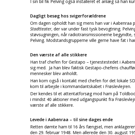
I sin bil fik Pelving også installeret et anlæg så ha
Dagligt besøg hos svigerforældrene
Om dagen opholdt han sig mens han var i Aabenraa 
Stadtteater,
der var under fast tysk bevogtning. Pelv
støvsugningen, når radiotransmissionerne begyndte,
Pelving. Modstandsgrupperne ville gerne have fat i ha
Den værste af alle stikkere
Han traf chefen for Gestapo – tjenestestedet i Aaben
sig med. Ja han blev faktisk Gestapo-chefens chauffør.
mennesker blev anholdt.
Han kom også i kontakt med chefen for det lokale SD
kom til arbejde i kommandantskabet i Frøslevlejren.
Der kendes til et attentatforsøg mod ham på Toldbod
i mindst 40 aktioner med udgangspunkt fra Frøslevl
værste af alle stikkere.
Levede i Aabenraa – til sine dages ende
Retten dømte ham til 16 års fængsel, men anklagere
den 29. februar 1948. Men allerede den 30. august 195