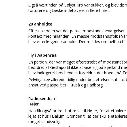
Også værtinden på Sølyst Kro var stikker, og blev døm
torturere og tæske indehaveren i flere timer.
20 anholdte
Efter episoden var der panik i modstandsbevægelsen
kontakt med hinanden. En masse modstandsfolk i Var
blev efterfølgende anholdt. Der meldes om helt på til
I ly i Aabenraa
En person, der var meget efterstræbt af modstands
beordret af Gestapo til ikke at vise sig på Sjælland m
blev indlogeret hos hendes forældre, der boede på Tø
Pelving blev allerede tidlig under besættelsen sat i fo
ansat ved paspolitiet i Kruså og Padborg.
Radiosender i
Højer
Han fik også ordre til at rejse til Højer, for at eta
lejet et hus i Ballum. Grunden til at der skulle etable
meget sandsynlig.