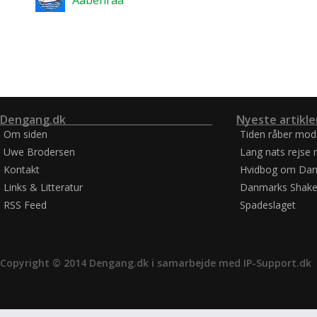
Aabenraa
Dengang.dk
Nyeste artikle
Om siden
Tiden råber mod
Uwe Brodersen
Lang nats rejse 
Kontakt
Hvidbog om Dan
Links & Litteratur
Danmarks Shake
RSS Feed
Spadeslaget
Copyright © 2014 Dengang.dk i samarbejde med
IP-Support.dk