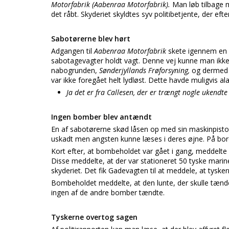
Motorfabrik (Aabenraa Motorfabrik).
Man løb tilbage
det råbt. Skyderiet skyldtes syv politibetjente, der efter
Sabotørerne blev hørt
Adgangen til
Aabenraa Motorfabrik
skete igennem en 
sabotagevagter holdt vagt. Denne vej kunne man ikk
nabogrunden,
Sønderjyllands Frøforsyning,
og dermed 
var ikke foregået helt lydløst. Dette havde muligvis 
Ja det er fra Callesen, der er trængt nogle ukendt
Ingen bomber blev antændt
En af sabotørerne skød låsen op med sin maskinpistol. 
uskadt men angsten kunne læses i deres øjne. På bord
Kort efter, at bombeholdet var gået i gang, meddelte 
Disse meddelte, at der var stationeret 50 tyske marinei
skyderiet. Det fik Gadevagten til at meddele, at tysker
Bombeholdet meddelte, at den lunte, der skulle tænde
ingen af de andre bomber tændte.
Tyskerne overtog sagen