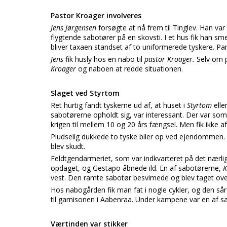
Pastor Kroager involveres
Jens Jørgensen
forsøgte at nå frem til Tinglev. Han va
flygtende sabotører på en skovsti. I et hus fik han smer
bliver taxaen standset af to uniformerede tyskere. Pa
Jens
fik husly hos en nabo til
pastor Kroager.
Selv om p
Kroager
og naboen at redde situationen.
Slaget ved Styrtom
Ret hurtig fandt tyskerne ud af, at huset i
Styrtom
ell
sabotørerne opholdt sig, var interessant. Der var so
krigen til mellem 10 og 20 års fængsel. Men fik ikke
Pludselig dukkede to tyske biler op ved ejendomme
blev skudt.
Feldtgendarmeriet, som var indkvarteret på det nærlig
opdaget, og Gestapo åbnede ild. En af sabotørerne,
K
vest. Den ramte sabotør besvimede og blev taget ove
Hos nabogården fik man fat i nogle cykler, og den så
til garnisonen i Aabenraa. Under kampene var en af s
Værtinden var stikker