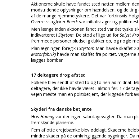
Aktionerne skulle have fundet sted natten mellem den 
modstridende oplysninger om hændelsen, og de ting de
af de mange hjemmetyskere. Det var fortrinsvis Holge
Overretssagfører
Boeck
var initiativtager og politimes
Men længe inden aktionen fandt sted var det tyske sik
indkvarteret i
Styrtom
. De stod af lige ud for
Sølyst Kro
fremmede personer pludselig dukker op, og nogle med
Planlægningen foregik i
Styrtom
Man havde skaffet 20
Motorfabrik)
havde man skaffet fra politiet. Vagterne
lægges bomber.
17 deltagere drog afsted
Folkene blev sendt af sted to og to hen ad midnat. 
deltagere, der ikke havde været i aktion før. 17 delta
vejen mødte man en politibetjent, der kiggede forbavs
Skyderi fra danske betjente
Hos
Hamag
var der ingen sabotagevagter. Da man plu
fremskynde planerne.
Fem af otte drejebænke blev ødelagt. Skaderne beløb s
mindre skader på de omkringliggende bygninger. Da ma