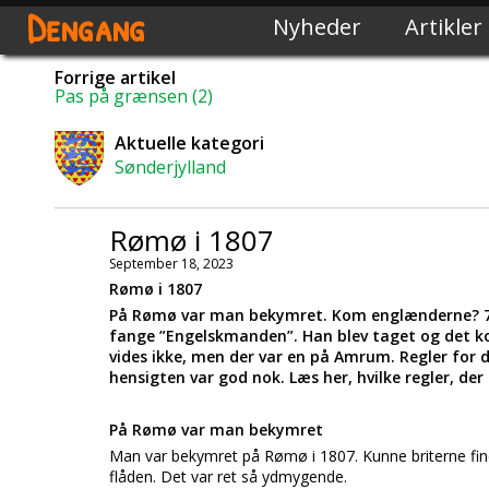
Dengang
Nyheder
Artikler
Forrige artikel
Pas på grænsen (2)
Aktuelle kategori
Sønderjylland
Rømø i 1807
September 18, 2023
Rømø i 1807
På Rømø var man bekymret. Kom englænderne? 7.0
fange ”Engelskmanden”. Han blev taget og det k
vides ikke, men der var en på Amrum. Regler for d
hensigten var god nok. Læs her, hvilke regler, de
På Rømø var man bekymret
Man var bekymret på Rømø i 1807. Kunne briterne fi
flåden. Det var ret så ydmygende.