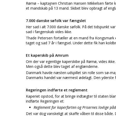
Rømø – kaptajnen Christian Hansen Mikkelsen førte 
et mandskab på 13 mand. Skibet blev opbragt af eng
7.000 danske søfolk var fængslet
Her sad i alt 7.000 danske søfolk. På det tidspunkt 
sad i fangenskab vides ikke.
Thade Petersen fortæller at en mand fra Kongsmark 
taget og sad 7 år i fængsel. Under dette fik han koldb
Et kaperskib på Amrum
Om der var egentlige kaperskibe på Rømø, vides ikke.
Men også dette blev taget af englænderne.
Danmark havde næsten udspillet sin rolle som sø-ma
Danmarks handel var nærmest ødelagt. Den yderste 
Regeringen indførte et reglement
Kaperiet opstod, for at bringe indtægter til staten b
indførte Regeringen et:
Reglement for kaperfarten og Prisernes lovlige p
Det var dog vanskeligt at skaffe våben til disse både. 