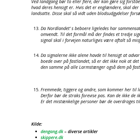
Ved landgang bør to eller flere, der kan gøre sig forst
hvad deres hensigt er. Hvis det er englændere, skal de
landsatte. Disse skal så vidt uden blodsudgydelser fors
Da Nordlandet’ s beboere ligeledes har sammensat
omvendt. Til det formål må der findes et tredje si
signal skal i forvejen naturligvis være aftalt så mi
Da signalerne ikke alene havde til hensigt at ad
boede over på fastlandet, så er det ikke nok at d
den samme på alle Larmstænger også dem på fast
Fremmede, tiggere og andre, som kommer her til la
Derfor bør de straks forevise pas. Kan de ikke de i
Er det mistænkelige personer bør de overdrages til
Kilde:
dengang.dk
– diverse artikler
skippere.dk