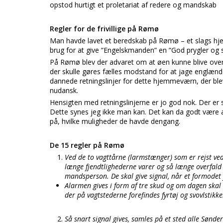
opstod hurtigt et proletariat af redere og mandskab
Regler for de frivillige på Rømø
Man havde lavet et beredskab på Rømø – et slags hje
brug for at give ”Engelskmanden” en ”God prygler og s
På Rømø blev der advaret om at øen kunne blive over
der skulle gøres fælles modstand for at jage englæn
dannede retningslinjer for dette hjemmeværn, der blev
nudansk.
Hensigten med retningslinjerne er jo god nok. Der er s
Dette synes jeg ikke man kan. Det kan da godt være a
på, hvilke muligheder de havde dengang.
De 15 regler på Rømø
Ved de to vagttårne (larmstænger) som er rejst ve
længe fjendtlighederne varer og så længe overfald 
mandsperson. De skal give signal, når et formodet f
Alarmen gives i form af tre skud og om dagen skal 
der på vagtstederne forefindes fyrtøj og svovlstikke
Så snart signal gives, samles på et sted alle Sønde