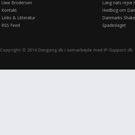
Uwe Brodersen
Lang nats rejse 
Kontakt
Hvidbog om Dan
Links & Litteratur
Danmarks Shake
RSS Feed
Spadeslaget
Copyright © 2014 Dengang.dk i samarbejde med
IP-Support.dk