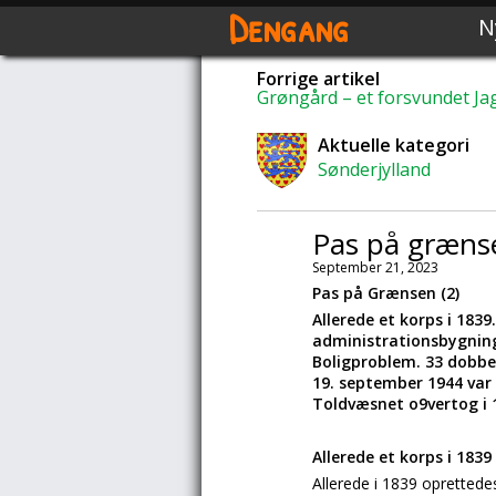
Dengang
N
Forrige artikel
Grøngård – et forsvundet Jag
Aktuelle kategori
Sønderjylland
Pas på grænse
September 21, 2023
Pas på Grænsen (2)
Allerede et korps i 183
administrationsbygning
Boligproblem. 33 dobbel
19. september 1944 var 
Toldvæsnet o9vertog i 1
Allerede et korps i 1839
Allerede i 1839 opretted