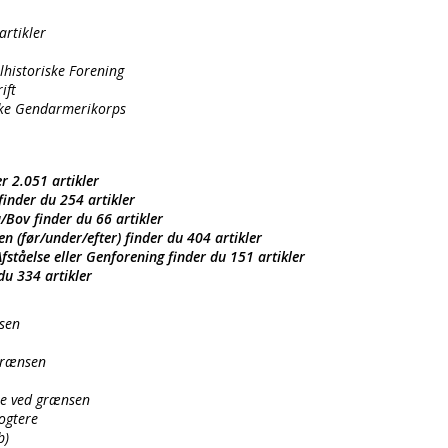
artikler
historiske Forening
ift
ske Gendarmerikorps
r 2.051 artikler
inder du 254 artikler
Bov finder du 66 artikler
n (før/under/efter) finder du 404 artikler
ståelse eller Genforening finder du 151 artikler
du 334 artikler
sen
grænsen
se ved grænsen
ogtere
b)