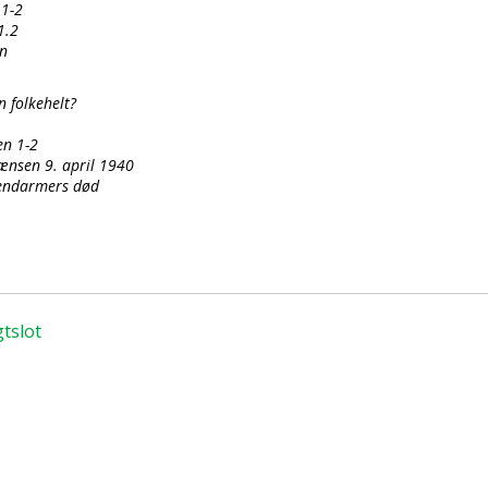
 1-2
1.2
en
 folkehelt?
en 1-2
nsen 9. april 1940
gendarmers død
tslot