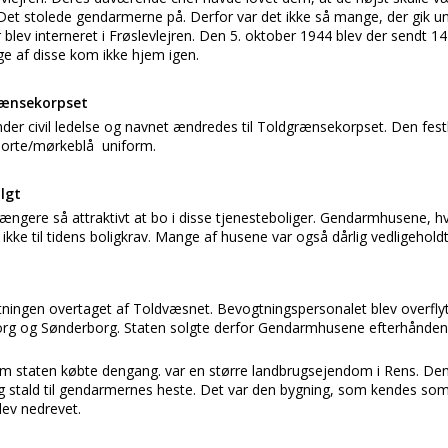
n. Det stolede gendarmerne på. Derfor var det ikke så mange, der gik u
ev interneret i Frøslevlejren. Den 5. oktober 1944 blev der sendt 14
af disse kom ikke hjem igen.
grænsekorpset
der civil ledelse og navnet ændredes til Toldgrænsekorpset. Den festl
e sorte/mørkeblå uniform.
lgt
ængere så attraktivt at bo i disse tjenesteboliger. Gendarmhusene, hvo
kke til tidens boligkrav. Mange af husene var også dårlig vedligeholdt
ingen overtaget af Toldvæsnet. Bevogtningspersonalet blev overflytt
org og Sønderborg. Staten solgte derfor Gendarmhusene efterhånden s
staten købte dengang. var en større landbrugsejendom i Rens. Den 
 og stald til gendarmernes heste. Det var den bygning, som kendes s
lev nedrevet.