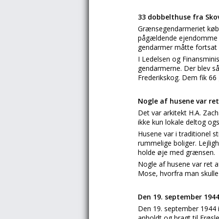
33 dobbelthuse fra Skov
Grænsegendarmeriet købt
pågældende ejendomme sku
gendarmer måtte fortsat a
I Ledelsen og Finansminist
gendarmerne. Der blev så 
Frederikskog. Dem fik 66
Nogle af husene var ret
Det var arkitekt H.A. Za
ikke kun lokale deltog ogs
Husene var i traditionel s
rummelige boliger. Lejligh
holde øje med grænsen.
Nogle af husene var ret a
Mose, hvorfra man skulle 
Den 19. september 1944
Den 19. september 1944 i
anholdt og bragt til Frøs