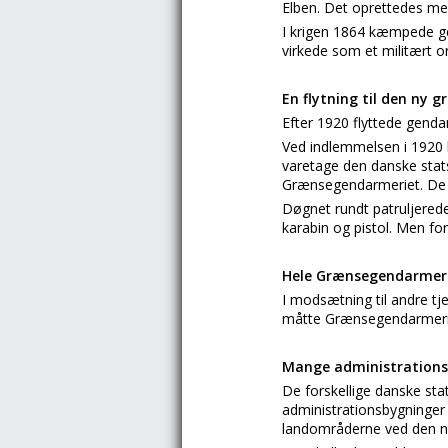
Elben. Det oprettedes med
I krigen 1864 kæmpede ge
virkede som et militært 
En flytning til den ny 
Efter 1920 flyttede gen
Ved indlemmelsen i 1920 bl
varetage den danske stats
Grænsegendarmeriet. De 
Døgnet rundt patruljerede
karabin og pistol. Men fo
Hele Grænsegendarmeri
I modsætning til andre t
måtte Grænsegendarmerie
Mange administrations
De forskellige danske sta
administrationsbygninger 
landområderne ved den ny