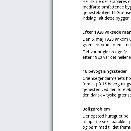
Her skulle der etableres 
medførte omfattende byg
tjenesteboliger til Græn
indslag i alt dette bygger
Efter 1920 voksede man
Den 5. maj 1920 ankom G
grænseområde med særtog 
Det var nogle urolige år.
efter 1920 var det heller
16 bevogtningssteder
Grænsegendarmeriets hove
fordelt på 16 bevogtnings
tjenesten ved den foreløb
den dansk – tyske grænse
Boligproblem
Der opstod hurtigt et bol
at opstille seks barakker
og børn med til det fremt