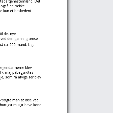
lyttede tjenestemænd. Det
 også en række
se kun et beskedent
l det nye
g ved den gamle grænse.
 på ca. 900 mand. Lige
nsegendarmerne blev
n 17. maj påbegyndtes
e, som få afvigelser blev
forsøgte man at løse ved
 hurtigst muligt have kone