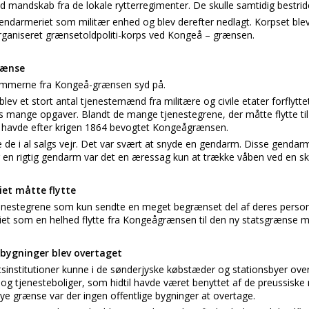
 mandskab fra de lokale rytterregimenter. De skulle samtidig bestri
ndarmeriet som militær enhed og blev derefter nedlagt. Korpset blev
organiseret grænsetoldpoliti-korps ved Kongeå – grænsen.
grænse
dammerne fra Kongeå-grænsen syd på.
ev et stort antal tjenestemænd fra militære og civile etater forflyttet 
 mange opgaver. Blandt de mange tjenestegrene, der måtte flytte til 
havde efter krigen 1864 bevogtet Kongeågrænsen.
 de i al salgs vejr. Det var svært at snyde en gendarm. Disse gendar
r en rigtig gendarm var det en æressag kun at trække våben ved en ska
et måtte flytte
jenestegrene som kun sendte en meget begrænset del af deres personal
t som en helhed flytte fra Kongeågrænsen til den ny statsgrænse m
bygninger blev overtaget
tsinstitutioner kunne i de sønderjyske købstæder og stationsbyer ove
og tjenesteboliger, som hidtil havde været benyttet af de preussiske
e grænse var der ingen offentlige bygninger at overtage.