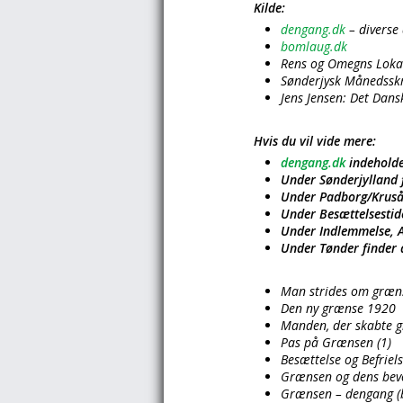
Kilde:
dengang.dk
– diverse 
bomlaug.dk
Rens og Omegns Lokal
Sønderjysk Månedsskr
Jens Jensen: Det Dan
Hvis du vil vide mere:
dengang.dk
indeholde
Under Sønderjylland f
Under Padborg/Kruså/
Under Besættelsestide
Under Indlemmelse, Af
Under Tønder finder 
Man strides om græn
Den ny grænse 1920
Manden, der skabte 
Pas på Grænsen (1)
Besættelse og Befriel
Grænsen og dens bev
Grænsen – dengang (