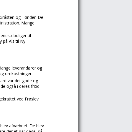
 Gråsten og Tønder. De
inistration. Mange
enesteboliger til
 på Als til Ny
 Mange leverandører og
d og omkostninger.
ndard var det gode og
de også i deres fritid
ekrattet ved Frøslev
 blev afvæbnet. De blev
ære der et par dage, så