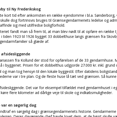
by til Ny Frederikskog
e kort tid efter ankomsten en række ejendomme i bl.a. Sønderborg,
lle dog fortrinsvis bruges til Grænsegendarmeriets ledelse og adm
ffinde sig med utilfredse boligforhold.
eriet fandt man så frem til, at man blev nødt til at opføre en række tj
i tiden 1923 til 1926 bygget 33 dobbelthuse langs grænsen fra Skovby
 gendarmfamilier så glæde af.
 afsidesliggende
chariassen fra Kollund der stod for opførelsen af de 33 gendarmhuse.
å i byggeriet. Prisen for et dobbelthus udgjorde 27.000 kr. inkl. grun
til og man tog hensyn til den lokale byggestil. Efter datidens boligsta
ederne var i tre plan. Og de fleste huse lå tæt ved grænsen. Så kunne 
fsidesliggende. Det var for eksempel tilfældet med gendarmhuset i eg
køre flere kilometer ad dårlige veje til skole og indkøbsmuligheder.
 var en søgerlig dag
ndtraf en sørgelig dag i grænsegendarmeriets historie. Gendarmerne
levlejren. Deres daværende chef havde lovet dem, at de højst skulle v