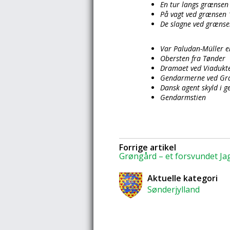
En tur langs grænsen
På vagt ved grænsen 
De slagne ved græns
Var Paludan-Müller en
Obersten fra Tønder
Dramaet ved Viadukt
Gendarmerne ved Græ
Dansk agent skyld i 
Gendarmstien
Forrige artikel
Grøngård – et forsvundet Jag
Aktuelle kategori
Sønderjylland