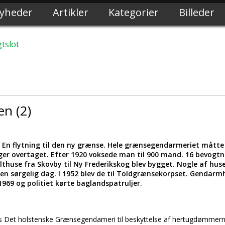
yheder
Artikler
Kategorier
Billeder
tslot
n (2)
9. En flytning til den ny grænse. Hele grænsegendarmeriet måtte
er overtaget. Efter 1920 voksede man til 900 mand. 16 bevogtn
thuse fra Skovby til Ny Frederikskog blev bygget. Nogle af huse
en sørgelig dag. I 1952 blev de til Toldgrænsekorpset. Gendarmh
969 og politiet kørte baglandspatruljer.
es Det holstenske Grænsegendameri til beskyttelse af hertugdømmer