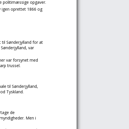
de politimæssige opgaver.
 igen oprettet 1866 og
til Sønderjylland for at
Sønderjylland, var
mer var forsynet med
rp trussel.
e til Sønderjylland,
od Tyskland.
rtage de
 myndigheder. Men i