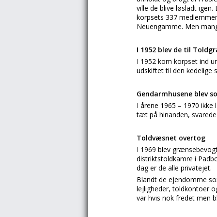
ville de blive løsladt ige
korpsets 337 medlemmer bl
Neuengamme. Men mange 
I 1952 blev de til Told
I 1952 kom korpset ind un
udskiftet til den kedelig
Gendarmhusene blev so
I årene 1965 – 1970 ikke l
tæt på hinanden, svarede i
Toldvæsnet overtog
I 1969 blev grænsebevogtn
distriktstoldkamre i Padb
dag er de alle privatejet.
Blandt de ejendomme som 
lejligheder, toldkontoer
var hvis nok fredet men b