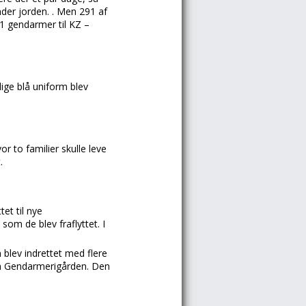
nder jorden. . Men 291 af
1 gendarmer til KZ –
ige blå uniform blev
r to familier skulle leve
.
et til nye
om de blev fraflyttet. I
blev indrettet med flere
om Gendarmerigården. Den