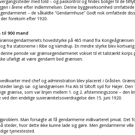
overgangssteder med told – og paskontrol og findes boliger til de tilf
geri i årene efter Indlemmelsen. Denne byggevirksomhed omfattede
segendarmeriet – de såkaldte ”Gendarmhuse” Godt nok omfattede dis
i, der forekom efter 1920.
 til 900 mand
rænsegendarmeriets hovedstyrke på 465 mand fra Kongeågrænsen ti
fra stationerne i Ribe og Vamdrup. En mindre styrke blev kortvari
 I denne periode var grænsegendarmeriet vokset til et talstærkt korps
 ikke ufarligt at være gendarm bed grænsen.
dkvarter med chef og administration blev placeret i Gråsten. Græ
steder langs sø- og landgrænsen Fra Als til Siltoft syd for Højer. De
ige grænse, som var linjen mellem 1. og 2. afstemningszone – den linj
 ved den endelige suverænitetsoverdragelse den 15. juni 1920.
igproblem. Man forsøgte at få gendarmerne indkvarteret privat. Det 
 på steder, hvor dette ikke kunne lade sig gøre. Men gendarmerne ville
idige tjenestested.