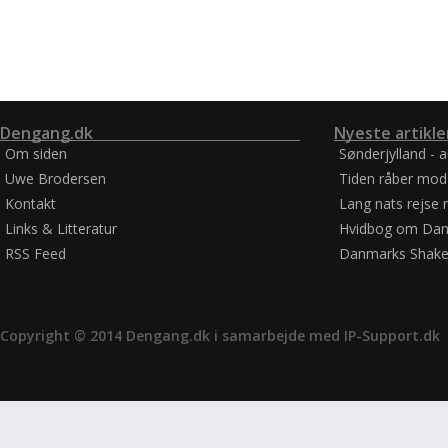
Dengang.dk
Nyeste artikle
Om siden
Sønderjylland - 
Uwe Brodersen
Tiden råber mod
Kontakt
Lang nats rejse 
Links & Litteratur
Hvidbog om Dan
RSS Feed
Danmarks Shake
Copyright © 2014 Dengang.dk i samarbejde med
IP-Support.dk