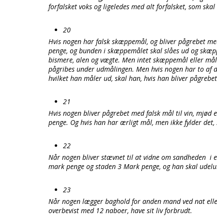
forfalsket voks og ligeledes med alt forfalsket, som ska
20
Hvis nogen har falsk skæppemål, og bliver pågrebet m
penge, og bunden i skæppemålet skal slåes ud og sk
bismere, alen og vægte. Men intet skæppemål eller mål
pågribes under udmålingen. Men hvis nogen har to af d
hvilket han måler ud, skal han, hvis han bliver pågre
21
Hvis nogen bliver pågrebet med falsk mål til vin, mjød 
penge. Og hvis han har ærligt mål, men ikke fylder det,
22
Når nogen bliver stævnet til at vidne om sandheden i en
mark penge og staden 3 Mark penge, og han skal udelukk
23
Når nogen lægger baghold for anden mand ved nat eller 
overbevist med 12 naboer, have sit liv forbrudt.