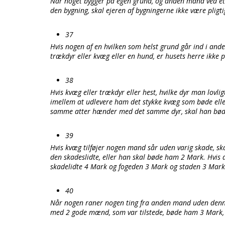
Når noget bygger på egen grund, og anden mand ved et 
den bygning, skal ejeren af bygningerne ikke være pligti
37
Hvis nogen af en hvilken som helst grund går ind i and
trækdyr eller kvæg eller en hund, er husets herre ikke p
38
Hvis kvæg eller trækdyr eller hest, hvilke dyr man lovli
imellem at udlevere ham det stykke kvæg som bøde elle
samme atter hænder med det samme dyr, skal han bøde
39
Hvis kvæg tilføjer nogen mand sår uden varig skade, ska
den skadeslidte, eller han skal bøde ham 2 Mark. Hvi
skadelidte 4 Mark og fogeden 3 Mark og staden 3 Mark
40
Når nogen raner nogen ting fra anden mand uden dennes 
med 2 gode mænd, som var tilstede, bøde ham 3 Mark,