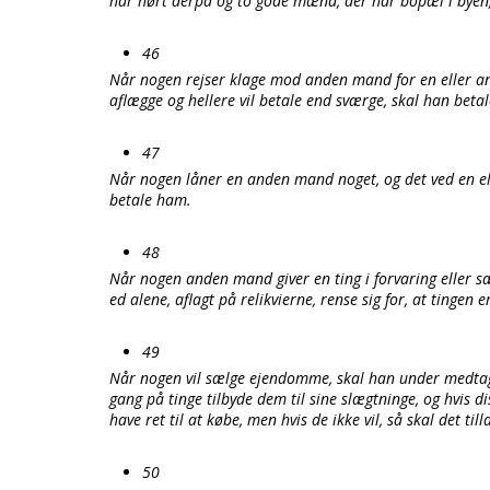
har hørt derpå og to gode mænd, der har bopæl i byen, 
46
Når nogen rejser klage mod anden mand for en eller a
aflægge og hellere vil betale end sværge, skal han beta
47
Når nogen låner en anden mand noget, og det ved en ell
betale ham.
48
Når nogen anden mand giver en ting i forvaring eller sæ
ed alene, aflagt på relikvierne, rense sig for, at tingen 
49
Når nogen vil sælge ejendomme, skal han under medtag
gang på tinge tilbyde dem til sine slægtninge, og hvis d
have ret til at købe, men hvis de ikke vil, så skal det ti
50