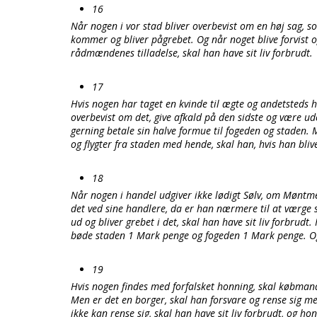
16
Når nogen i vor stad bliver overbevist om en høj sag, so
kommer og bliver pågrebet. Og når noget blive forvist o
rådmændenes tilladelse, skal han have sit liv forbrudt.
17
Hvis nogen har taget en kvinde til ægte og andetsteds h
overbevist om det, give afkald på den sidste og være u
gerning betale sin halve formue til fogeden og staden
og flygter fra staden med hende, skal han, hvis han blive
18
Når nogen i handel udgiver ikke lødigt Sølv, om Møntmes
det ved sine handlere, da er han nærmere til at værge 
ud og bliver grebet i det, skal han have sit liv forbrud
bøde staden 1 Mark penge og fogeden 1 Mark penge. Og d
19
Hvis nogen findes med forfalsket honning, skal købmand
Men er det en borger, skal han forsvare og rense sig me
ikke kan rense sig, skal han have sit liv forbrudt, og 