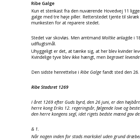
Ribe Galge
Kun et stenkast fra den nuværende Hovedvej 11 ligger
galge med tre høje piller. Retterstedet tjente til skræ
munkesten for at reparere stedet.
Stedet var skovløs. Men amtmand
Moltke
anlagde i 1
udflugtsmål.
Uhyggeligt er det, at tænke sig, at her blev kvinder l
Kvindelige tyve blev ikke hængt, men
begravet levende
Den sidste henrettelse i
Ribe Galge
fandt sted den 26.
Ribe Stadsret 1269
I året 1269 efter Guds byrd, den 26 juni, er den højbårn
herre kong Eriks 12. regeringsår, følgende love og bes
den herre kongens segl, idet rigets bedste mænd gav de
& 1.
Når nogen inden for stads markskel uden grund dræber e