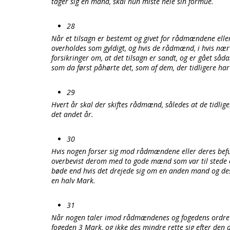
tager sig en mand, skal hun miste hele sin formue.
28
Når et tilsagn er bestemt og givet for rådmændene eller
overholdes som gyldigt, og hvis de rådmænd, i hvis næ
forsikringer om, at det tilsagn er sandt, og er gået sådan 
som da først påhørte det, som af dem, der tidligere har
29
Hvert år skal der skiftes rådmænd, således at de tidlig
det andet år.
30
Hvis nogen forser sig mod rådmændene eller deres beful
overbevist derom med to gode mænd som var til stede og
bøde end hvis det drejede sig om en anden mand og d
en halv Mark.
31
Når nogen taler imod rådmændenes og fogedens ordre og
fogeden 3 Mark, og ikke des mindre rette sig efter den 