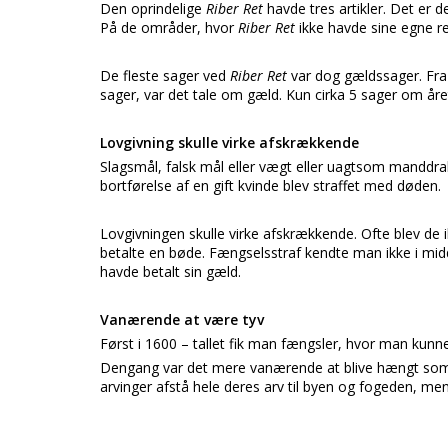
Den oprindelige
Riber Ret
havde tres artikler. Det er d
På de områder, hvor
Riber Ret
ikke havde sine egne re
De fleste sager ved
Riber Ret
var dog gældssager. Fra
sager, var det tale om gæld. Kun cirka 5 sager om året
Lovgivning skulle virke afskrækkende
Slagsmål, falsk mål eller vægt eller uagtsom manddrab
bortførelse af en gift kvinde blev straffet med døden.
Lovgivningen skulle virke afskrækkende. Ofte blev de ik
betalte en bøde. Fængselsstraf kendte man ikke i mid
havde betalt sin gæld.
Vanærende at være tyv
Først i 1600 – tallet fik man fængsler, hvor man kun
Dengang var det mere vanærende at blive hængt som 
arvinger afstå hele deres arv til byen og fogeden, m