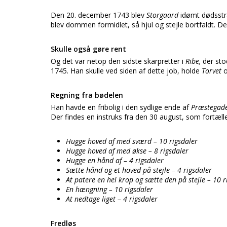
Den 20. december 1743 blev
Storgaard
idømt dødsstra
blev dommen formidlet, så hjul og stejle bortfaldt. D
Skulle også gøre rent
Og det var netop den sidste skarpretter i
Ribe,
der sto
1745. Han skulle ved siden af dette job, holde
Torvet
Regning fra bødelen
Han havde en fribolig i den sydlige ende af
Præstegad
Der findes en instruks fra den 30 august, som fortæl
Hugge hoved af med sværd – 10 rigsdaler
Hugge hoved af med økse – 8 rigsdaler
Hugge en hånd af – 4 rigsdaler
Sætte hånd og et hoved på stejle – 4 rigsdaler
At patere en hel krop og sætte den på stejle – 10 r
En hængning – 10 rigsdaler
At nedtage liget – 4 rigsdaler
Fredløs