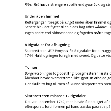
Riber Ret
havde strengere straffe end
Jyske Lov
, og så
Under åben himmel
Rettergangen foregik på
Tinget
under åben himmel og va
Senere blev det flyttet til en plads bag
Ribes Rådhus.
D
Ingen andre end rådmændene og fogeden måtte tage o
8 Rigsdaler for afhugning
Skarpretteren
Witt Wagener
fik 8 rigsdaler for at hug
1744. Halshugningen foregik med sværd. Og dette våben
To hug
Borgervæbningen
tog opstilling. Borgmesteren læste
Åbenbart havde skarpretteren ikke gjort sit arbejde godt
Der skulle to hug til, men så kunne skarpretteren næ
Skarpretteren mistede 12 rigsdaler
Det var i december 1742, man havde fundet liget af d
eftersporet, fordi formen på hans træsko passede på