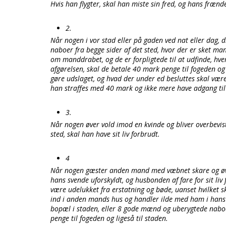
Hvis han flygter, skal han miste sin fred, og hans frænd
2.
Når nogen i vor stad eller på gaden ved nat eller dag, 
naboer fra begge sider af det sted, hvor der er sket m
om manddrabet, og de er forpligtede til at udfinde, hvem
afgørelsen, skal de betale 40 mark penge til fogeden og 
gøre udslaget, og hvad der under ed besluttes skal vær
han straffes med 40 mark og ikke mere have adgang ti
3.
Når nogen øver vold imod en kvinde og bliver overbev
sted, skal han have sit liv forbrudt.
4
Når nogen gæster anden mand med væbnet skare og øve
hans svende uforskyldt, og husbonden af fare for sit liv
være udelukket fra erstatning og bøde, uanset hvilket
ind i anden mands hus og handler ilde med ham i hans 
bopæl i staden, eller 8 gode mænd og uberygtede naboe
penge til fogeden og ligeså til staden.