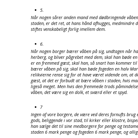
5.
Når nogen sårer anden mand med dødbringende våben 
staden, er det ret, at hans hånd afhugges, medmindr
stiftes venskabeligt forlig imellem dem.
6.
Når nogen borger bærer våben på sig, undtagen når han 
herberg, og bliver pågrebet med dem, skal han bøde en 
er en fremmed gæst, skal han, så snart han kommer til s
bærer våben på sig, skal han bøde fogeden en halv Mar
relikvierne rense sig for at have været vidende om, at
gæst, at det er forbudt at bære våben i staden, hvis m
ligeså meget. Men hvis den fremmede trods påmindels
våben, det være sig en dolk, et sværd eller et spyd.
7
Ingen af vore borgere, de være ved deres fornufts brug e
gods, beliggende i vor stad, til kirker eller klostre, bis
han sælge det til sine medborgere for penge og testament
staden 6 mark penge og fogeden 6 mark penge, og alligev