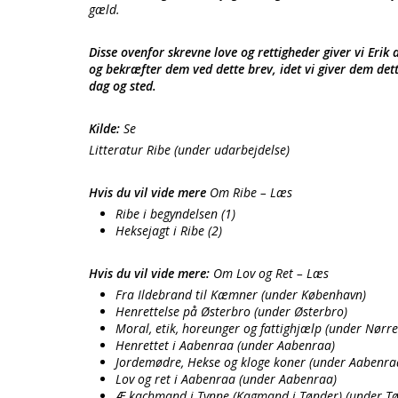
gæld.
Disse ovenfor skrevne love og rettigheder giver vi Eri
og bekræfter dem ved dette brev, idet vi giver dem det
dag og sted.
Kilde:
Se
Litteratur Ribe (under udarbejdelse)
Hvis du vil vide mere
Om Ribe – Læs
Ribe i begyndelsen (1)
Heksejagt i Ribe (2)
Hvis du vil vide mere:
Om Lov og Ret – Læs
Fra Ildebrand til Kæmner (under København)
Henrettelse på Østerbro (under Østerbro)
Moral, etik, horeunger og fattighjælp (under Nørr
Henrettet i Aabenraa (under Aabenraa)
Jordemødre, Hekse og kloge koner (under Aabenra
Lov og ret i Aabenraa (under Aabenraa)
Æ kachmand i Tynne (Kagmand i Tønder) (under T