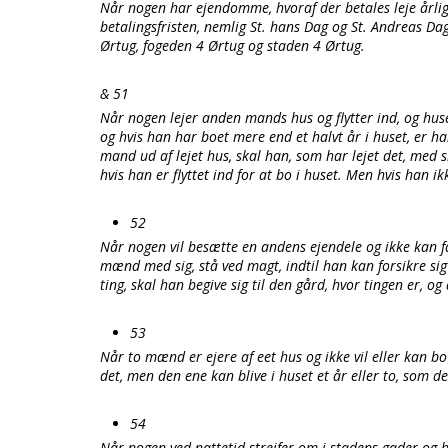
Når nogen har ejendomme, hvoraf der betales leje årlig
betalingsfristen, nemlig St. hans Dag og St. Andreas Da
Ørtug, fogeden 4 Ørtug og staden 4 Ørtug.
& 51
Når nogen lejer anden mands hus og flytter ind, og huset
og hvis han har boet mere end et halvt år i huset, er han 
mand ud af lejet hus, skal han, som har lejet det, med s
hvis han er flyttet ind for at bo i huset. Men hvis han ik
52
Når nogen vil besætte en andens ejendele og ikke kan f
mænd med sig, stå ved magt, indtil han kan forsikre si
ting, skal han begive sig til den gård, hvor tingen er, o
53
Når to mænd er ejere af eet hus og ikke vil eller kan b
det, men den ene kan blive i huset et år eller to, som de
54
Når nogen ved nattetid strejfer om i stadens gader og b