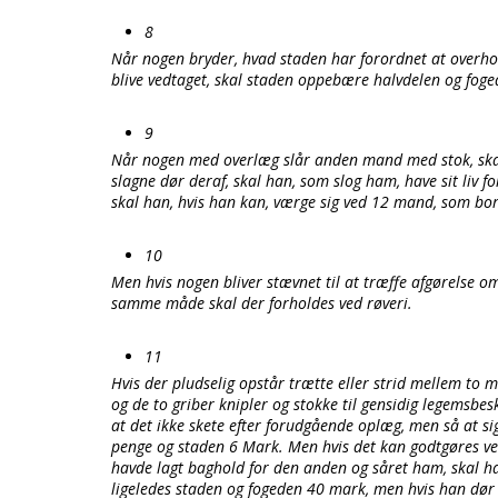
8
Når nogen bryder, hvad staden har forordnet at over
blive vedtaget, skal staden oppebære halvdelen og foge
9
Når nogen med overlæg slår anden mand med stok, skal 
slagne dør deraf, skal han, som slog ham, have sit liv f
skal han, hvis han kan, værge sig ved 12 mand, som bor 
10
Men hvis nogen bliver stævnet til at træffe afgørelse o
samme måde skal der forholdes ved røveri.
11
Hvis der pludselig opstår trætte eller strid mellem to 
og de to griber knipler og stokke til gensidig legemsbe
at det ikke skete efter forudgående oplæg, men så at sig
penge og staden 6 Mark. Men hvis det kan godtgøres ve
havde lagt baghold for den anden og såret ham, skal ha
ligeledes staden og fogeden 40 mark, men hvis han dør d