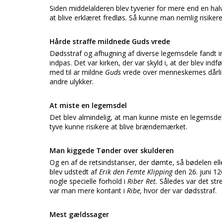
Siden middelalderen blev tyverier for mere end en ha
at blive erklæret fredløs. Så kunne man nemlig risikere
Hårde straffe mildnede Guds vrede
Dødsstraf og afhugning af diverse legemsdele fandt in
indpas. Det var kirken, der var skyld i, at der blev indf
med til ar mildne
Guds
vrede over menneskernes dårli
andre ulykker.
At miste en legemsdel
Det blev almindelig, at man kunne miste en legemsdel
tyve kunne risikere at blive brændemærket.
Man kiggede Tønder over skulderen
Og en af de retsindstanser, der dømte, så bødelen ell
blev udstedt af
Erik den Femte Klipping
den 26. juni 1
nogle specielle forhold i
Riber Ret.
Således var det str
var man mere kontant i
Ribe,
hvor der var dødsstraf.
Mest gældssager