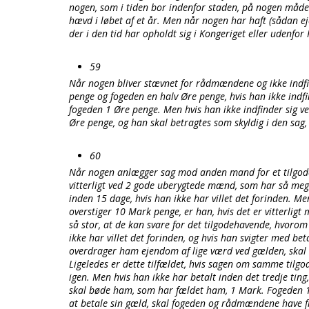
nogen, som i tiden bor indenfor staden, på nogen måde 
hævd i løbet af et år. Men når nogen har haft (sådan eje
der i den tid har opholdt sig i Kongeriget eller udenfor
59
Når nogen bliver stævnet for rådmændene og ikke indfin
penge og fogeden en halv Øre penge, hvis han ikke indf
fogeden 1 Øre penge. Men hvis han ikke indfinder sig v
Øre penge, og han skal betragtes som skyldig i den sag,
60
Når nogen anlægger sag mod anden mand for et tilgodeh
vitterligt ved 2 gode uberygtede mænd, som har så meget
inden 15 dage, hvis han ikke har villet det forinden. 
overstiger 10 Mark penge, er han, hvis det er vitterlig
så stor, at de kan svare for det tilgodehavende, hvorom t
ikke har villet det forinden, og hvis han svigter med bet
overdrager ham ejendom af lige værd ved gælden, skal 
Ligeledes er dette tilfældet, hvis sagen om samme tilg
igen. Men hvis han ikke har betalt inden det tredje tin
skal bøde ham, som har fældet ham, 1 Mark. Fogeden 1 
at betale sin gæld, skal fogeden og rådmændene have fri