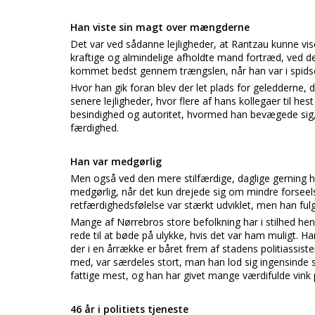
Han viste sin magt over mængderne
Det var ved sådanne lejligheder, at Rantzau kunne vi
kraftige og almindelige afholdte mand fortræd, ved 
kommet bedst gennem trængslen, når han var i spids
Hvor han gik foran blev der let plads for geledderne, 
senere lejligheder, hvor flere af hans kollegaer til h
besindighed og autoritet, hvormed han bevægede sig, o
færdighed.
Han var medgørlig
Men også ved den mere stilfærdige, daglige gerning 
medgørlig, når det kun drejede sig om mindre forsee
retfærdighedsfølelse var stærkt udviklet, men han ful
Mange af Nørrebros store befolkning har i stilhed hent
rede til at bøde på ulykke, hvis det var ham muligt. H
der i en årrække er båret frem af stadens politiassiste
med, var særdeles stort, man han lod sig ingensinde
fattige mest, og han har givet mange værdifulde vink 
46 år i politiets tjeneste