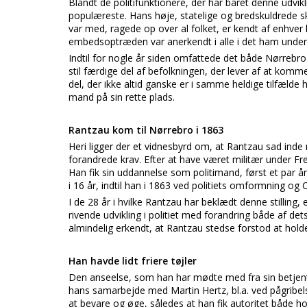
Blandt de politifunktionere, der har båret denne udvi
populæreste. Hans høje, statelige og bredskuldrede sk
var med, ragede op over al folket, er kendt af enhve
embedsoptræden var anerkendt i alle i det ham underlag
Indtil for nogle år siden omfattede det både Nørreb
stil færdige del af befolkningen, der lever af at komm
del, der ikke altid ganske er i samme heldige tilfælde 
mand på sin rette plads.
Rantzau kom til Nørrebro i 1863
Heri ligger der et vidnesbyrd om, at Rantzau sad inde
forandrede krav. Efter at have været militær under Fre
Han fik sin uddannelse som politimand, først et par å
i 16 år, indtil han i 1863 ved politiets omformning og 
I de 28 år i hvilke Rantzau har beklædt denne stilling
rivende udvikling i politiet med forandring både af d
almindelig erkendt, at Rantzau stedse forstod at holde
Han havde lidt friere tøjler
Den anseelse, som han har mødte med fra sin betjen
hans samarbejde med Martin Hertz, bl.a. ved pågribel
at bevare og øge, således at han fik autoritet både 