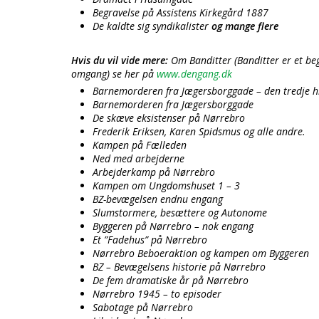
Begravelse på Assistens Kirkegård 1887
De kaldte sig syndikalister
og mange flere
Hvis du vil vide mere:
Om Banditter (Banditter er et begr
omgang) se her på
www.dengang.dk
Barnemorderen fra Jægersborggade – den tredje hi
Barnemorderen fra Jægersborggade
De skæve eksistenser på Nørrebro
Frederik Eriksen, Karen Spidsmus og alle andre.
Kampen på Fælleden
Ned med arbejderne
Arbejderkamp på Nørrebro
Kampen om Ungdomshuset 1 – 3
BZ-bevægelsen endnu engang
Slumstormere, besættere og Autonome
Byggeren på Nørrebro – nok engang
Et ”Fadehus” på Nørrebro
Nørrebro Beboeraktion og kampen om Byggeren
BZ – Bevægelsens historie på Nørrebro
De fem dramatiske år på Nørrebro
Nørrebro 1945 – to episoder
Sabotage på Nørrebro