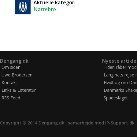
Aktuelle kategori
Nørrebro
Dengang.dk
Nyeste artikle
Om siden
Tiden råber mod
Uwe Brodersen
Lang nats rejse 
Kontakt
Hvidbog om Dan
Links & Litteratur
Danmarks Shake
RSS Feed
Spadeslaget
Copyright © 2014 Dengang.dk i samarbejde med
IP-Support.dk