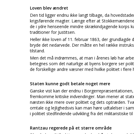
Loven blev ændret
Den tid ligger endnu ikke langt tilbage, da hovedstad
krigsførende magter. Længe efter at Stokkemændene me
de i ydre henseende mindre skrækindjagende korps ku
traditioner for Justitsen.
Heller ikke loven af 11. februar 1863, der grundlagde 
bryde det nedarvede. Der måtte en hel række instrukser
tilstand.
Men det må indrømmes, at man i årenes løb har arbejd
betegnes som det naturlige at byens borgere ser p
de forskellige andre væsner med hvilke politiet i flere
Staten kunne godt betale noget mere
Ganske vist kan der endnu i Borgerrepræsentationen, nå
fremkomme kritiske indvendinger. Man mener at staten
næsten ikke mere over politiet og dets optræden. T
omtale og lejlighedsvis kan man høre udtalelser i sa
i politiet stedfindende udvikling fra det militaristiske ti
Rantzau regerede på et større område