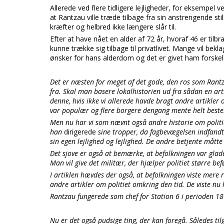
Allerede ved flere tidligere lejligheder, for eksempel 
at Rantzau ville træde tilbage fra sin anstrengende stil
kræfter og helbred ikke længere slår til.
Efter at have nået en alder af 72 år, hvoraf 46 er tilb
kunne trække sig tilbage til privatlivet. Mange vil bek
ønsker for hans alderdom og det er givet ham forskell
Det er næsten for meget af det gode, den ros som Rantza
fra. Skal man basere lokalhistorien ud fra sådan en arti
denne, hvis ikke vi allerede havde bragt andre artikler 
var populær og flere borgere dengang mente helt bestem
Men nu har vi som nævnt også andre historie om politi
han
dirigerede
sine tropper, da fagbevægelsen indfandt 
sin egen lejlighed og lejlighed. De andre betjente måtte 
Det sjove er også at bemærke, at befolkningen var glade 
Man vil give det militær, der hjælper politiet større befø
I artiklen hævdes der også, at befolkningen viste mere r
andre artikler om politiet omkring den tid. De viste nu h
Rantzau fungerede som chef for Station 6 i perioden 18
Nu er det også pudsige ting, der kan foregå. Således tilg