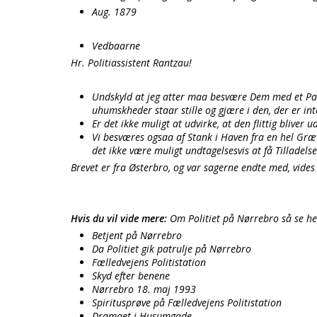
Aug. 1879
Vedbaarne
Hr. Politiassistent Rantzau!
Undskyld at jeg atter maa besvære Dem med et Par 
uhumskheder staar stille og gjære i den, der er in
Er det ikke muligt at udvirke, at den flittig bliver u
Vi besværes ogsaa af Stank i Haven fra en hel Græv
det ikke være muligt undtagelsesvis at få Tilladelse
Brevet er fra Østerbro, og var sagerne endte med, vides 
Hvis du vil vide mere:
Om Politiet på Nørrebro så se h
Betjent på Nørrebro
Da Politiet gik patrulje på Nørrebro
Fælledvejens Politistation
Skyd efter benene
Nørrebro 18. maj 1993
Spiritusprøve på Fælledvejens Politistation
Dramaet i Husumgade