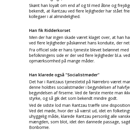
Skønt han loyalt om end af og til med åbne og frejdige
bekendt, at Rantzau ved flere lejligheder har stået f
kollegaer i al almindelighed.
Han fik Ridderkorset
Men der har ingen skade været klaget over, at han ha
ved flere lejligheder påskønnet hans konduite, der neto
Fra officiel side er hans tjeneste blevet belønnet med
befolkningens side er der ved flere lejligheder bl.a. v
opmærksomhed på mange måder.
Han klarede også ”Socialistmøder”
Det har i Rantzaus tjenestetid på Nørrebro været mang
denne holdtes socialistmøder i begyndelsen af halvf
begyndelsen af firserne. Ved de første mente man ik
styrke, og så gik det som bekendt mindre godt.
Ved de sidste lod man Rantzau træffe sine disposition
Ved det møde, hvor der så værst ud, idet en folketin
uhyggelig måde, klarede Rantzau personlig alle vansk
mængden, som blot, idet den dannede passage, sagde
Bonbomie.