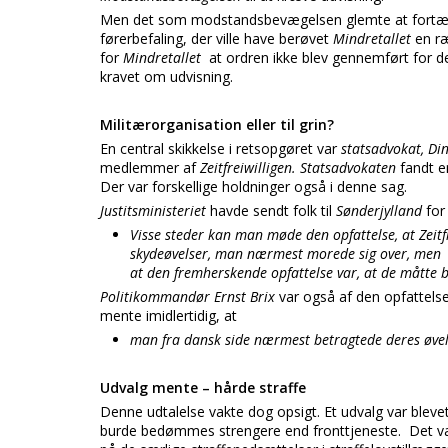
Men det som modstandsbevægelsen glemte at fortæl
førerbefaling, der ville have berøvet
Mindretallet
en r
for
Mindretallet
at ordren ikke blev gennemført for
kravet om udvisning.
Militærorganisation eller til grin?
En central skikkelse i retsopgøret var
statsadvokat, Di
medlemmer af
Zeitfreiwilligen. Statsadvokaten
fandt e
Der var forskellige holdninger også i denne sag.
Justitsministeriet
havde sendt folk til
Sønderjylland
for
Visse steder kan man møde den opfattelse, at Zeitf
skydeøvelser, man nærmest morede sig over, men
at den fremherskende opfattelse var, at de måtte b
Politikommandør Ernst Brix
var også af den opfattels
mente imidlertidig, at
man fra dansk side nærmest betragtede deres øvel
Udvalg mente – hårde straffe
Denne udtalelse vakte dog opsigt. Et udvalg var blevet
burde bedømmes strengere end fronttjeneste. Det v