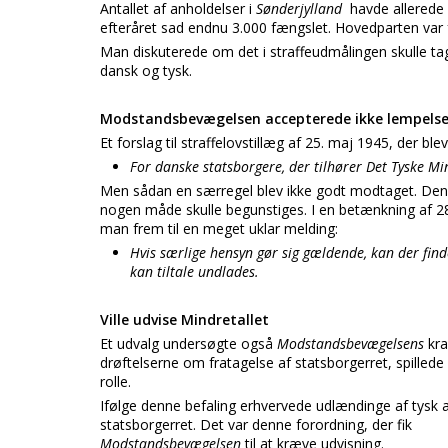
Antallet af anholdelser i
Sønderjylland
havde allerede
efteråret sad endnu 3.000 fængslet. Hovedparten var 
Man diskuterede om det i straffeudmålingen skulle tage
dansk og tysk.
Modstandsbevægelsen accepterede ikke lempelse
Et forslag til straffelovstillæg af 25. maj 1945, der ble
For danske statsborgere, der tilhører Det Tyske M
Men sådan en særregel blev ikke godt modtaget. De
nogen måde skulle begunstiges. I en betænkning af 
man frem til en meget uklar melding:
Hvis særlige hensyn gør sig gældende, kan der fin
kan tiltale undlades.
Ville udvise Mindretallet
Et udvalg undersøgte også
Modstandsbevægelsens
kra
drøftelserne om fratagelse af statsborgerret, spillede
rolle.
Ifølge denne befaling erhvervede udlændinge af tysk
statsborgerret. Det var denne forordning, der fik
Modstandsbevægelsen
til at kræve udvisning.