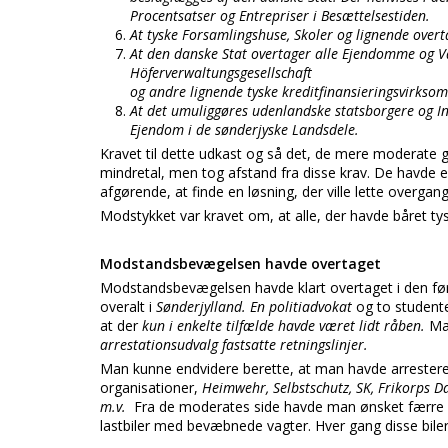
Procentsatser og Entrepriser i Besættelsestiden.
At tyske Forsamlingshuse, Skoler og lignende overt
At den danske Stat overtager alle Ejendomme og V
Höferverwaltungsgesellschaft
og andre lignende tyske kreditfinansieringsvirkso
At det umuliggøres udenlandske statsborgere og Inst
Ejendom i de sønderjyske Landsdele.
Kravet til dette udkast og så det, de mere moderate gi
mindretal, men tog afstand fra disse krav. De havde e
afgørende, at finde en løsning, der ville lette overgan
Modstykket var kravet om, at alle, der havde båret tys
Modstandsbevægelsen havde overtaget
Modstandsbevægelsen havde klart overtaget i den førs
overalt i
Sønderjylland. En politiadvokat
og to student
at der
kun i enkelte tilfælde havde været lidt råben.
Ma
arrestationsudvalg
fastsatte retningslinjer.
Man kunne endvidere berette, at man havde arreste
organisationer,
Heimwehr, Selbstschutz, SK, Frikorps 
m.v.
Fra de moderates side havde man ønsket færre 
lastbiler med bevæbnede vagter. Hver gang disse bile