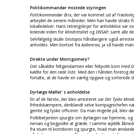
Politikommandør mistede styringen
Politikommandør Brix,
der var kommet ud af
Frøslevl
arbejdet de senere måneder. Men han havde straks fors
lokalledelser. Hans retningslinjer for anholdelse var ov
ledende inden for
Mindretallet
og
DNSAP,
samt alle de
Selvfølgelig skulle
Gestapos
håndlangere også arrester
anholdes. Men bortset fra
Aabenraa,
ja så havde man 
Direkte under Montgomery?
Det såkaldte feltgendarmeri eller feltpoliti kom med
D
kaldte for
den røde liste.
Med den i hånden foretog de
fortalte, at de havde en særlig opgave og sorterede 
Dyrlæge Møller’ s anholdelse
En af de første, der blev arresteret var
Det Tyske Mind
frihedskæmpere, deriblandt selve kompagnichefen nærme
gemte sig tyske officerer. Da man ringede på, blev d
Politibetjenten spurgte om dyrlægen var hjemme, o
nervøs og begyndte at græde. I samme øjeblik åbne
fra stuen til korridoren og spurgte, hvad man ønskede