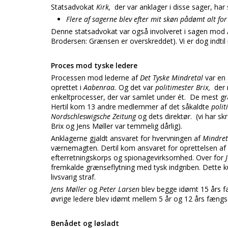
Statsadvokat
Kirk,
der var anklager i disse sager, har 
Flere af sagerne blev efter mit skøn pådømt alt for
Denne statsadvokat var også involveret i sagen mod
Brodersen: Grænsen er overskreddet). Vi er dog indtil
Proces mod tyske ledere
Processen mod lederne af
Det Tyske Mindretal
var en 
oprettet i
Aabenraa.
Og det var
politimester Brix,
der 
enkeltprocesser, der var samlet under ét. De mest g
Hertil kom 13 andre medlemmer af det såkaldte
polit
Nordschleswigsche Zeitung
og dets direktør. (vi har 
Brix og Jens Møller var temmelig dårlig).
Anklagerne gjaldt ansvaret for hvervningen af
Mindret
værnemagten. Dertil kom ansvaret for oprettelsen af d
efterretningskorps og spionagevirksomhed. Over for
fremkalde grænseflytning med tysk indgriben. Dette 
livsvarig straf.
Jens Møller
og
Peter Larsen
blev begge idømt 15 års 
øvrige ledere blev idømt mellem 5 år og 12 års fængse
Benådet og løsladt