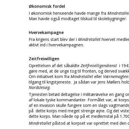
Økonomisk fordel
I økonomisk henseende havde mange fra
Mindretall
Man havde også modtaget tilskud til skolebygninger.
Hvervekampagne
Fra krigens start blev der i
Mindretallet
hvervet medlem
aktivt ind i hvervekampagnen.
Zeitfreiwilligen
Oprettelsen af det såkaldte
Zeitfreivilligendienst
i 194
gøre med, at de unge tog til fronten, og derved svæ
Om initiativet kom fra
Mindretallet
eller
Værnemagte
tilgang til krigstjeneste. Ja sådan var Jens Møllers hol
Nordslesvig.
Tjenesten betød deltagelse i militærøvelse en gang
af lokale tyske kommandanter. Formålet var, at korpse
af en invasion skulle fungere som en slags vagtmandsk
på dette korps med meget strenge øjne. Og det vis
dette korps. Man nåede op på et medlemstal på 1.700
Mindretallet
påstod at korpset var oprettet med den da