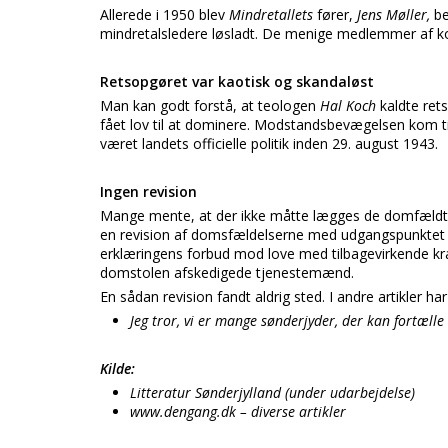
Allerede i 1950 blev
Mindretallets
fører,
Jens Møller,
be
mindretalsledere løsladt. De menige medlemmer af ko
Retsopgøret var kaotisk og skandaløst
Man kan godt forstå, at teologen
Hal Koch
kaldte ret
fået lov til at dominere. Modstandsbevægelsen kom til
været landets officielle politik inden 29. august 1943.
Ingen revision
Mange mente, at der ikke måtte lægges de domfældte h
en revision af domsfældelserne med udgangspunktet 
erklæringens forbud mod love med tilbagevirkende kr
domstolen afskedigede tjenestemænd.
En sådan revision fandt aldrig sted. I andre artikler h
Jeg tror, vi er mange sønderjyder, der kan fortæll
Kilde:
Litteratur Sønderjylland (under udarbejdelse)
www.dengang.dk – diverse artikler