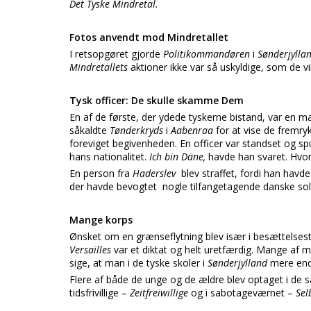
Det Tyske Mindretal.
Fotos anvendt mod Mindretallet
I retsopgøret gjorde
Politikommandøren
i
Sønderjyllan
Mindretallets
aktioner ikke var så uskyldige, som de vill
Tysk officer: De skulle skamme Dem
En af de første, der ydede tyskerne bistand, var en ma
såkaldte
Tønderkryds
i
Aabenraa
for at vise de fremr
foreviget begivenheden. En officer var standset og s
hans nationalitet.
Ich bin Däne,
havde han svaret. Hvort
En person fra
Haderslev
blev straffet, fordi han hav
der havde bevogtet nogle tilfangetagende danske sold
Mange korps
Ønsket om en grænseflytning blev især i besættelsesti
Versailles
var et diktat og helt uretfærdig. Mange af mi
sige, at man i de tyske skoler i
Sønderjylland
mere end
Flere af både de unge og de ældre blev optaget i de 
tidsfrivillige –
Zeitfreiwillige
og i sabotageværnet –
Sel