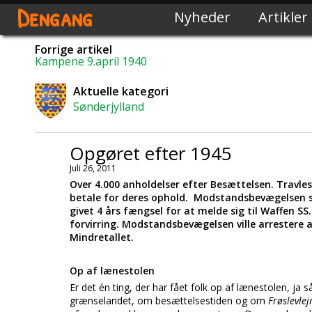
Dengang
Nyheder
Artikler
Forrige artikel
Kampene 9.april 1940
Aktuelle kategori
Sønderjylland
Opgøret efter 1945
Juli 26, 2011
Over 4.000 anholdelser efter Besættelsen. Travlest
betale for deres ophold. Modstandsbevægelsen sti
givet 4 års fængsel for at melde sig til Waffen 
forvirring. Modstandsbevægelsen ville arrestere
Mindretallet.
Op af lænestolen
Er det én ting, der har fået folk op af lænestolen, ja 
grænselandet, om besættelsestiden og om
Frøslevle