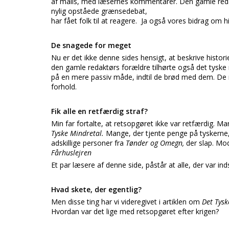
af mails, med læsernes kommentarer. Den gamle redak
nylig opståede grænsedebat,
har fået folk til at reagere. Ja også vores bidrag om h
De snagede for meget
Nu er det ikke denne sides hensigt, at beskrive histor
den gamle redaktørs forældre tilhørte også det tyske
på en mere passiv måde, indtil de brød med dem. De 
forhold.
Fik alle en retfærdig straf?
Min far fortalte, at retsopgøret ikke var retfærdig. Ma
Tyske Mindretal.
Mange, der tjente penge på tyskerne,
adskillige personer fra
Tønder og Omegn,
der slap. Mo
Fårhuslejren
Et par læsere af denne side, påstår at alle, der var inds
Hvad skete, der egentlig?
Men disse ting har vi videregivet i artiklen om
Det Tysk
Hvordan var det lige med retsopgøret efter krigen?