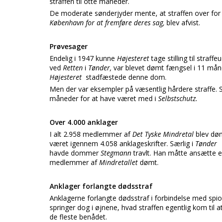
straffen til otte måneder.
De moderate sønderjyder mente, at straffen over fo
København for at fremføre deres sag,
blev afvist.
Prøvesager
Endelig i 1947 kunne
Højesteret
tage stilling til straf
ved
Retten
i
Tønder,
var blevet dømt fængsel i 11 må
Højesteret
stadfæstede denne dom.
Men der var eksempler på væsentlig hårdere straffe. 
måneder for at have været med i
Selbstschutz.
Over 4.000 anklager
I alt 2.958 medlemmer af
Det Tyske Mindretal
blev dø
været igennem 4.058 anklageskrifter. Særlig i
Tønder
havde dommer
Stegmann
travlt. Han måtte ansætte 
medlemmer af
Mindretallet
dømt.
Anklager forlangte dødsstraf
Anklagerne forlangte dødsstraf i forbindelse med spi
springer dog i øjnene, hvad straffen egentlig kom til at
de fleste benådet.