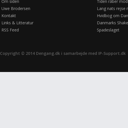
Om siden
Tiden råber mod
Uwe Brodersen
Lang nats rejse 
Kontakt
Hvidbog om Dan
Links & Litteratur
Danmarks Shake
RSS Feed
Spadeslaget
Copyright © 2014 Dengang.dk i samarbejde med
IP-Support.dk