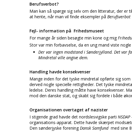
Berufsverbot?
Man kan så spørge sig selv om den litteratur, der er t
at hente, når man vil finde eksempler på
Berufsverbot
Fejl- information på Frihedsmuseet
For mange år siden besøgte min kone og mig
Frihed
Stor var min forbavselse, da en ung mand viste nogle 
Der var ingen modstand i Sønderjylland. Det var fa
Mindretal ville angive dem.
Handling havde konsekvenser
Mange inden for det tyske mindretal opførte sig som o
derved nogle specielle rettigheder. Det tyske mindreta
ledelse. Deres handling måtte have konsekvenser. Man 
mod den danske stat, og skabt sig fordele i både ø
Organisationen overtaget af nazister
I stigende grad havde det nordslesvigske parti
NSDAP 
organisations-apparat. Dette havde skærpet modsætn
Den sønderjyske forening
Dansk Samfund
med sine 8