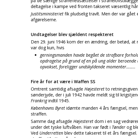
på de særlige straffenedsættelser i straffelovstillægge
deltagelse i kampe ved fronten takseret væsentlig hå
Justitsministeriet
fik pludselig travlt. Men der var gået
afgørelserne.
Undtagelser blev sjældent respekteret
Den 29. juni 1946 kom der en ændring, der betød, at m
var dog kun, hvis
gerningsmanden havde begået de strafbare forhold 
opdragelse på grund af en på ung alder beroende u
opvokset, foreligger undskyldende momenter……..
Fire år for at være i Waffen SS
Omtrent samtidig afsagde
Højesteret
to retningsgive
sønderjyde, der i juli 1942 havde meldt sig til krigstje
Frankrig
indtil 1945.
Københavns Byret
idømte manden 4 års fængsel, me
straffen.
Samme dag afsagde
Højesteret
dom i en sag vedrøre
under det tyske luftvåben. Han var født i
Tønder
og bl
Ved
Underretten
blev dette takseret til et års fæng