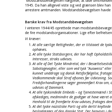
Modstandsbevægelsen nægtede, at lade
amtmande
1945. Da han alligevel viste sig ved grænsen blev ha
arrestere amtmanden. Modstandsbevægelsen havde efte
Barske krav fra Modstandsbevægelsen
I vinteren 1944/45 oprettede man modstandsbevægels
de fire modstandsorganisationer. Lige efter befrielse
Vi kræver:
At alle særlige Rettigheder, der er tilstaaet de ty
ophæves.
At alle tyske Statsborgere, der har haft Opholdsti
Interesser, straks udvises.
At alle af Det Tyske Mindretal, der i Besættelsest
Sabotagevagter, eller som ved tysk ”Ausweiss” elle
kunnet unddrage sig dansk Retsforfølgelse, fratag
Vedkommende skal Straf afsones før Udvisning. So
Fredsforhandlingerne søger gennemført Krav om, at
udvises af Danmark.
At alle tysksindede Embeds – og Tjenestemænd i S
afskediges, medmindre de godtgør at have været abs
Henhold til de fremførte Krav udvises, fratages de
At det tyske nazistiske Parti og alle dertil knytt
beslaglægges af den danske Stat. Der henvises i den