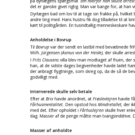
på dyrlægens spørgsmål
om hvorfor han skulle arres
det er ganske givet rigtig. Man var bange for, at han vill
Dyrlægen bad om lov til at tage sin frakke på, hvilke
andre ting med. Hans hustru fik dog tilladelse til at br
kørt til politigården. En tusindtallig menneskeskare ha
Anholdelse i Bovrup
Til
Bovrup
var der sendt en lastbil med bevæbnede fr
W
ilh. Jürgensen (Asmus von der Heide),
der skulle arre
I
Frits Clausens
villa blev man modtaget af fruen, der 
han, at de sidste dages begivenheder havde ladet ham 
der anbragt flygtninge, som skreg op, da de så de 
godvilligt med.
Internerede skulle selv betale
Efter at
Brix
havde anordnet, at
Frøslevlejren
havde få
Fårhusmentalitet.
Den opstod hos
Mindretallet,
der i
med det. Efter opholdet i
Fårhuslejren
skulle hver enke
dag. Masser af de penge måtte man tvangsinddrive. D
Masser af anholdte