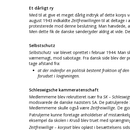
Et dårligt ry
Med til at give et meget dårlig indtryk af dette korps v
august 1943 indkaldte
Zeitfreiwillingen
til at deltage 
protesterede mod denne beslutning. Man hævdede, at 
Men dette fik de danske sønderjyder aldrig at vide. Det
Selbstschutz
Selbstschutz
var blevet oprettet i februar 1944. Man 
værnemagt, mod sabotage. Fra dansk side blev der pro
tage afstand fra:
at der indenfor en politisk bestemt fraktion af de
forudset i lovgivningen.
Schleswigsche kammeratenschaft
Medlemmerne blev rekrutteret især fra
SK – Schleswi
modsvarede de danske nazisters SA. De patruljerede
Medlemmerne skulle også være
Zeitfreiwillige.
De gjo
Patruljerne kunne foretage anholdelser af mistænkeli
eksempel da skolen i
Kruså
blev truet med sprængning
Zeitfreiwillige – korpset
blev opløst i besættelsens si