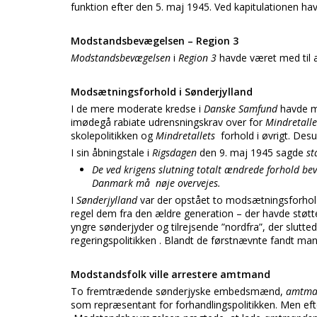
funktion efter den 5. maj 1945. Ved kapitulationen 
Modstandsbevægelsen – Region 3
Modstandsbevægelsen
i
Region 3
havde været med til 
Modsætningsforhold i Sønderjylland
I de mere moderate kredse i
Danske Samfund
havde ma
imødegå rabiate udrensningskrav over for
Mindretalle
skolepolitikken og
Mindretallets
forhold i øvrigt. Des
I sin åbningstale i
Rigsdagen
den 9. maj 1945 sagde
st
De ved krigens slutning totalt ændrede forhold bevi
Danmark må nøje overvejes.
I
Sønderjylland
var der opstået to modsætningsforho
regel dem fra den ældre generation – der havde støtte
yngre sønderjyder og tilrejsende ”nordfra”, der slu
regeringspolitikken . Blandt de førstnævnte fandt ma
Modstandsfolk ville arrestere amtmand
To fremtrædende sønderjyske embedsmænd,
amtman
som repræsentant for forhandlingspolitikken. Men ef