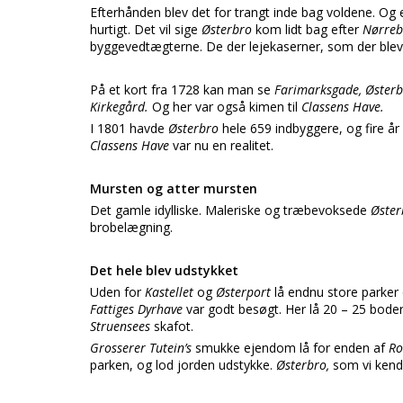
Efterhånden blev det for trangt inde bag voldene. Og
hurtigt. Det vil sige
Østerbro
kom lidt bag efter
Nørreb
byggevedtægterne. De der lejekaserner, som der ble
På et kort fra 1728 kan man se
Farimarksgade, Østerb
Kirkegård.
Og her var også kimen til
Classens Have.
I 1801 havde
Østerbro
hele 659 indbyggere, og fire å
Classens Have
var nu en realitet.
Mursten og atter mursten
Det gamle idylliske. Maleriske og træbevoksede
Øste
brobelægning.
Det hele blev udstykket
Uden for
Kastellet
og
Østerport
lå endnu store parke
Fattiges Dyrhave
var godt besøgt. Her lå 20 – 25 bod
Struensees
skafot.
Grosserer Tutein’s
smukke ejendom lå for enden af
Ro
parken, og lod jorden udstykke.
Østerbro,
som vi kend