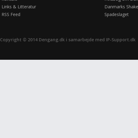
Links & Litteratur
Danmarks Shake
RSS Feed
Spadeslaget
Copyright © 2014 Dengang.dk i samarbejde med
IP-Support.dk