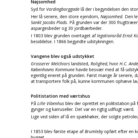
Nøjsomhed
Syd for
Vordingborggade
lå der i begyndelsen den sto
Her lå senere, den store ejendom,
Nøjsomhed.
Den le
Sankt Jacobs Plads.
På grunden var der 300 frugttræer,
aspargesbeder og 30 jordbærbeder.
I 1803 blev grunden overtaget af
legationsråd Ernst Ki
besiddelse. I 1866 begyndte udstykningen.
Vangene blev også udstykket
Grosserer Melchiors
landsted,
Rolighed,
hvor
H.C. And
Københavns Kommune
havde besvær med at få udsty
egentlig eneret på grunden. Først mange år senere, d
at transportere folk på, kunne kommunen ophæve laug
Politistation med værtshus
På
Lille Vibenhus
blev der oprettet en politistation p
gynger og karruseller. Det var en rigtig udflugt værd.
Lige ved siden af lå en spækhøker, der solgte petrole
I 1853 blev første etape af
Brumleby
opført efter en k
bygget.