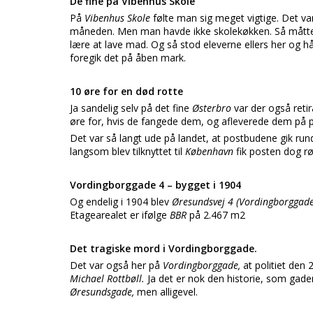
De fine på Vibenhus Skole
På
Vibenhus Skole
følte man sig meget vigtige. Det va
måneden. Men man havde ikke skolekøkken. Så måtte 
lære at lave mad. Og så stod eleverne ellers her og h
foregik det på åben mark.
10 øre for en død rotte
Ja sandelig selv på det fine
Østerbro
var der også reti
øre for, hvis de fangede dem, og afleverede dem på p
Det var så langt ude på landet, at postbudene gik ru
langsom blev tilknyttet til
København
fik posten dog r
Vordingborggade 4 – bygget i 1904
Og endelig i 1904 blev
Øresundsvej 4 (Vordingborggad
Etagearealet er ifølge
BBR
på 2.467 m2
Det tragiske mord i Vordingborggade.
Det var også her på
Vordingborggade,
at politiet de
Michael Rottbøll.
Ja det er nok den historie, som gad
Øresundsgade,
men alligevel.