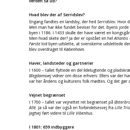
verden så ud?
Hvad blev der af Serridslev?
Engang fandtes en landsby, der hed
Serridslev.
Hvor d
M
en man har ikke fundet beviser for det. Byens jorde
byen i 1186. I 1433 skulle der have været en kongsgår
Men hvad skete der? Ja der er opstået en hel
Atlantis
Første
lod byen udslette, at svenskerne udslettede den
blev overdraget til
København.
Haver, landsteder og gartnerier
I 1600 – tallet flyttede en del ildelugtende og plads
Blegdamsvej
vidner om disse erhverv. Ellers var der h
var her åndens og kulturens folk mødtes. Og det gør d
Vejnet begrænset
I 1700 – tallet var vejnettet ret begrænset på
Østerbr
Allé.
Ja så var der også en forbindelsesvej fra
Lille Tr
J
agtvej
ført videre til
Lille Vibenhus.
I 1801: 659 indbyggere