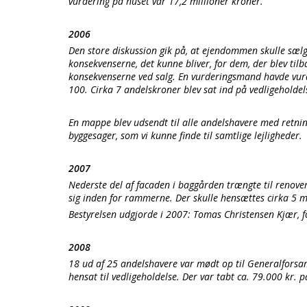
vurdering på huset var 17,2 millioner kroner.
2006
Den store diskussion gik på, at ejendommen skulle sæl
konsekvenserne, det kunne bliver, for dem, der blev tilb
konsekvenserne ved salg. En vurderingsmand havde vurde
100. Cirka 7 andelskroner blev sat ind på vedligeholde
En mappe blev udsendt til alle andelshavere med retni
byggesager, som vi kunne finde til samtlige lejligheder.
2007
Nederste del af facaden i baggården trængte til renove
sig inden for rammerne. Der skulle hensættes cirka 5 mi
Bestyrelsen udgjorde i 2007: Tomas Christensen Kjær, f
2008
18 ud af 25 andelshavere var mødt op til Generalforsam
hensat til vedligeholdelse. Der var tabt ca. 79.000 kr. 