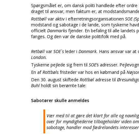
Spørgsmålet er, om dansk politi handlede efter ordre fr
draget til ansvar, men faktum er, at modstandsmand
Rottbøll
var aktiv i efterretningsorganisationen
SOE (Sp
modstand og sabotage i de lande, som tyskerne havd
officielt
Danmarks
fjender. En befaling til alle landets
fanges. Og den var de danske politifolk med på.
Retbøll
var
SOE`s
leder i
Danmark.
Hans ansvar var at 
London.
Tyskerne pejlede sig frem til
SOE’s
adresser. Pejlevog
En af
Rottbøls
fristeder var hos en købmand på
Nøjso
Den 30. august skiftede
Rottbøl
adresse til
Øresundsga
Buhl
holdt sin berømte tale:
Sabotører skulle anmeldes
Vær med til at gøre det klart for alle og navnli
over for myndighederne tilbageholder viden om 
sabotage, handler mod fædrelandets interesser