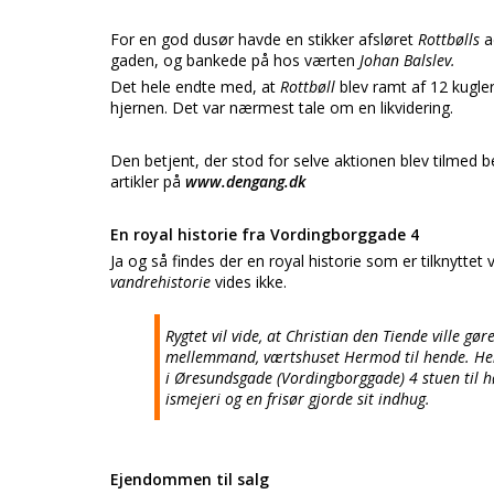
For en god dusør havde en stikker afsløret
Rottbølls
a
gaden, og bankede på hos værten
Johan Balslev.
Det hele endte med, at
Rottbøll
blev ramt af 12 kugl
hjernen. Det var nærmest tale om en likvidering.
Den betjent, der stod for selve aktionen blev tilmed be
artikler på
www.dengang.dk
En royal historie fra Vordingborggade 4
Ja og så findes der en royal historie som er tilknytte
vandrehistorie
vides ikke.
Rygtet vil vide, at Christian den Tiende ville gø
mellemmand, værtshuset Hermod til hende. Hen
i Øresundsgade (Vordingborggade) 4 stuen til hø
ismejeri og en frisør gjorde sit indhug.
Ejendommen til salg