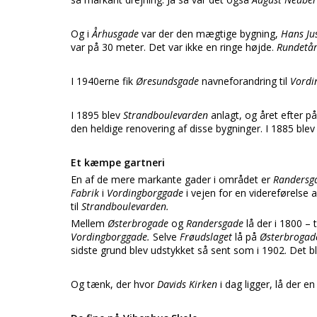
Og i
Århusgade
var der den mægtige bygning,
Hans Ju
var på 30 meter. Det var ikke en ringe højde.
Rundetå
I 1940erne fik
Øresundsgade
navneforandring til
Vordi
I 1895 blev
Strandboulevarden
anlagt, og året efter 
den heldige renovering af disse bygninger. I 1885 ble
Et kæmpe gartneri
En af de mere markante gader i området er
Randersg
Fabrik
i
Vordingborggade
i vejen for en videreførelse 
til
Strandboulevarden.
Mellem
Østerbrogade
og
Randersgade
lå der i 1800 – 
Vordingborggade.
Selve
Frøudslaget
lå på
Østerbrogade
sidste grund blev udstykket så sent som i 1902. Det bl
Og tænk, der hvor
Davids Kirken
i dag ligger, lå der 