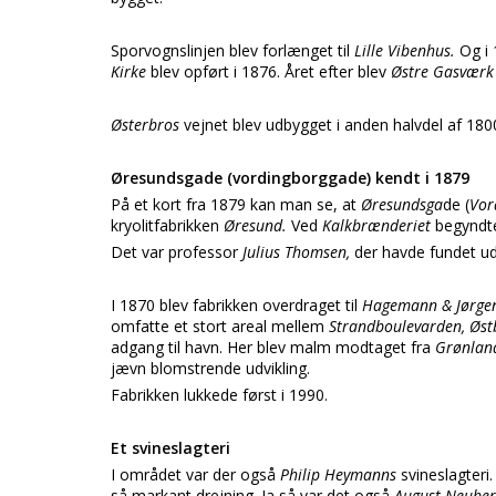
Sporvognslinjen blev forlænget til
Lille Vibenhus.
Og i
Kirke
blev opført i 1876. Året efter blev
Østre Gasvær
Østerbros
vejnet blev udbygget i anden halvdel af 1800 
Øresundsgade (vordingborggade) kendt i 1879
På et kort fra 1879 kan man se, at
Øresundsga
de (
Vor
kryolitfabrikken
Øresund.
Ved
Kalkbrænderiet
begyndt
Det var professor
Julius Thomsen,
der havde fundet u
I 1870 blev fabrikken overdraget til
Hagemann & Jørge
omfatte et stort areal mellem
Strandboulevarden, Øst
adgang til havn. Her blev malm modtaget fra
Grønlan
jævn blomstrende udvikling.
Fabrikken lukkede først i 1990.
Et svineslagteri
I området var der også
Philip Heymanns
svineslagteri.
så markant drejning. Ja så var det også
August Neube