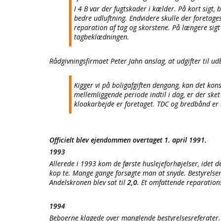
I 4 B var der fugtskader i kælder. På kort sigt,
bedre udluftning. Endvidere skulle der foretag
reparation af tag og skorstene. På længere sigt 
tagbeklædningen.
Rådgivningsfirmaet Peter Jahn anslag, at udgifter til udb
Kigger vi på boligafgiften dengang, kan det kons
mellemliggende periode indtil i dag, er der sket
kloakarbejde er foretaget. TDC og bredbånd er b
Officielt blev ejendommen overtaget 1. april 1991.
1993
Allerede i 1993 kom de første huslejeforhøjelser, idet 
kop te. Mange gange forsøgte man at snyde. Bestyrelsen
Andelskronen blev sat til
2,0.
Et omfattende reparations
1994
Beboerne klagede over manglende bestyrelsesreferater. E