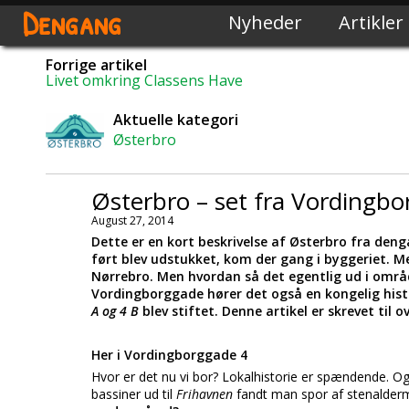
Dengang
Nyheder
Artikler
Forrige artikel
Livet omkring Classens Have
Aktuelle kategori
Østerbro
Østerbro – set fra Vordingb
August 27, 2014
Dette er en kort beskrivelse af Østerbro fra deng
ført blev udstukket, kom der gang i byggeriet. 
Nørrebro. Men hvordan så det egentlig ud i områd
Vordingborggade hører det også en kongelig hist
A og 4 B
blev stiftet. Denne artikel er skrevet til
Her i Vordingborggade 4
Hvor er det nu vi bor? Lokalhistorie er spændende. O
bassiner ud til
Frihavnen
fandt man spor af stenalder