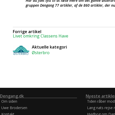
Har du fået lyst til at læse mere om det gamle Øster
gruppen Dengang 77 artikler, af de 860 artikler, der nu
Forrige artikel
Livet omkring Classens Have
Aktuelle kategori
Østerbro
Dengang.dk
Nyeste artikle
Om siden
Tiden råber mod
Uwe Brodersen
Lang nats rejse 
Kontakt
Hvidbog om Dan