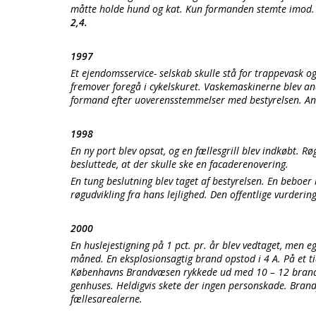
måtte holde hund og kat. Kun formanden stemte imod. Se
2,4.
1997
Et ejendomsservice- selskab skulle stå for trappevask o
fremover foregå i cykelskuret. Vaskemaskinerne blev a
formand efter uoverensstemmelser med bestyrelsen. And
1998
En ny port blev opsat, og en fællesgrill blev indkøbt. 
besluttede, at der skulle ske en facaderenovering.
En tung beslutning blev taget af bestyrelsen. En beboer
røgudvikling fra hans lejlighed. Den offentlige vurderi
2000
En huslejestigning på 1 pct. pr. år blev vedtaget, men eg
måned. En eksplosionsagtig brand opstod i 4 A. På et tid
Københavns Brandvæsen rykkede ud med 10 – 12 brandbi
genhuses. Heldigvis skete der ingen personskade. Brandf
fællesarealerne.