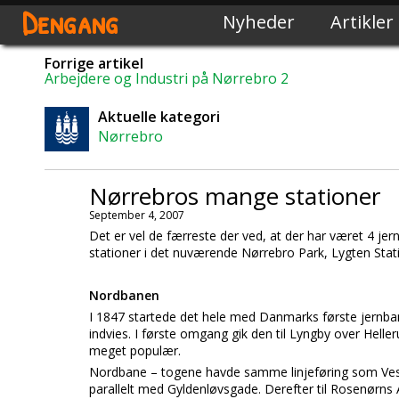
Dengang
Nyheder
Artikler
Forrige artikel
Arbejdere og Industri på Nørrebro 2
Aktuelle kategori
Nørrebro
Nørrebros mange stationer
September 4, 2007
Det er vel de færreste der ved, at der har været 4 je
stationer i det nuværende Nørrebro Park, Lygten Sta
Nordbanen
I 1847 startede det hele med Danmarks første jernban
indvies. I første omgang gik den til Lyngby over Heller
meget populær.
Nordbane – togene havde samme linjeføring som Vest
parallelt med Gyldenløvsgade. Derefter til Rosenørns A