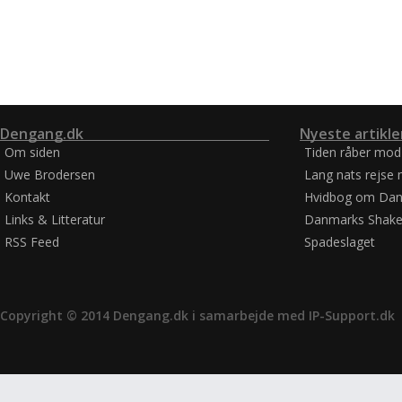
Dengang.dk
Nyeste artikle
Om siden
Tiden råber mod
Uwe Brodersen
Lang nats rejse 
Kontakt
Hvidbog om Dan
Links & Litteratur
Danmarks Shake
RSS Feed
Spadeslaget
Copyright © 2014 Dengang.dk i samarbejde med
IP-Support.dk