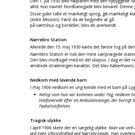
Den 1. juli 1930 blev højbanen med den nybyggede Nør
altid. Kun navnet Nordbanegade blev bevaret. Denne ga
Disse jyder talte et mærkeligt sprog, gik mærkeligt kl
(Indre Mission). Først da de begyndte at gå
på værtshus og bordeller, blev de anerkendt.
Nørrebro Station
Allerede den 15. maj 1930 kørte det første tog på den
Nørrebro Station er nok den mest særprægede station 
Den blev modtaget med en del skepsis. I dag er det n
ændrede strækningen karakter. Det blev Københavns f
Nedkom med levende barn
I maj 1906 nedkom en ung kvinde med et barn på Lygt
Netop som hun var kommen under Tag, nedkom hun m
telefonerede efter en Ambulancevogn, der hurtigt 
Fødselsstiftelsen
Tragisk ulykke
I april 1906 skete der en sørgelig ulykke. Man var v
ved egen Uforsigtighed ved Nørrebrogade.
Han overleve