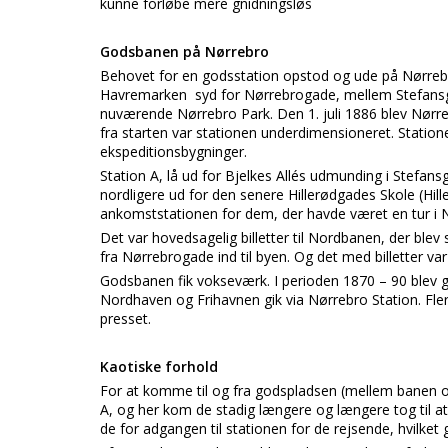
kunne forløbe mere gnidningsløs
Godsbanen på Nørrebro
Behovet for en godsstation opstod og ude på Nørrebro 
Havremarken syd for Nørrebrogade, mellem Stefansgad
nuværende Nørrebro Park. Den 1. juli 1886 blev Nørre
fra starten var stationen underdimensioneret. Statio
ekspeditionsbygninger.
Station A, lå ud for Bjelkes Allés udmunding i Stefan
nordligere ud for den senere Hillerødgades Skole (Hi
ankomststationen for dem, der havde været en tur i 
Det var hovedsagelig billetter til Nordbanen, der blev 
fra Nørrebrogade ind til byen. Og det med billetter v
Godsbanen fik vokseværk. I perioden 1870 – 90 blev 
Nordhaven og Frihavnen gik via Nørrebro Station. Fle
presset.
Kaotiske forhold
For at komme til og fra godspladsen (mellem banen 
A, og her kom de stadig længere og længere tog til 
de for adgangen til stationen for de rejsende, hvilke