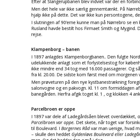
Efter at Slangerupbanen blev indviet var der en forbind
Men det hele var ikke særlig gennemtænkt. På Nørr
hjalp ikke på dette. Det var ikke kun persontogene, de
I slutningen af 90’erne kunne man på Nørrebro se en
Rusland havde bestilt hos Firmaet Smith og Mygind. 
rejse.
Klampenborg – banen
I 1897 anlagdes Klampenborgbanen.. Den fulgte Nord
udelukkende anlagt som et forlystelsestog for københa
ikke mindre end 34 tog med 16.000 passagerer. Og så 
fra kl. 20.00. De sidste kom først med om morgenen v
Men prøveturen på den nye kystbanestrækning foregik 
salonvogne og en pakvogn. Kl. 11 om formiddagen afg
banegården. Herfra afgik toget kl. 1 , og klokken 4 ank
Parcelbroen er oppe
I 1897 var dele af Ladegårdsåen blevet overdækket, og
Parcelbroen var oppe.
Det skete, når toget var forsi
til Boulevard. I
Borgernes Råd
var man uenige, hvad m
– skulle den heddet
Gyldenløvs Boulevard eller Ladegå