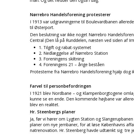
man. Og det hedder den også i dag.
Nørrebro Handelsforening protesterer
I 1913 var udgravningerne til Boulevardbanen allerede
til Østerport.
Den beslutning var ikke noget Nørrebro Handelsforeni
Central (Den lå på Runddelen, næsten ved siden af I
1. Tilgift og rabat-systemet
2. Nedlæggelse af Nørrebro Station
3. Foreningens skiltning
4. Foreningens 21 – årige beståen
Protesterne fra Nørrebro Handelsforening hjalp dog i
Farvel til personbefordringen
I 1921 blev Nordbane – og Klampenborgtogene omlagt 
kunne se en ende. Den kommende højbane var allerede
blev en realitet.
Hr. Steenbergs planer
Ja, før vi hører om Lygten Station og Slangerupbanen m
planer om nye jernbaner, for at løse Københavns af
natrenovation. Hr. Steenberg havde udtænkt sig tre j