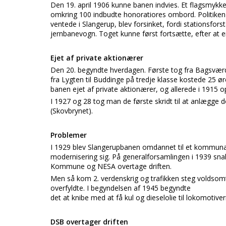
Den 19. april 1906 kunne banen indvies. Et flagsmykk
omkring 100 indbudte honoratiores ombord. Politiken
ventede i Slangerup, blev forsinket, fordi stationsfo
jernbanevogn. Toget kunne først fortsætte, efter at e
Ejet af private aktionærer
Den 20. begyndte hverdagen. Første tog fra Bagsværd 
fra Lygten til Buddinge på tredje klasse kostede 25 ø
banen ejet af private aktionærer, og allerede i 1915 
I 1927 og 28 tog man de første skridt til at anlægge
(Skovbrynet).
Problemer
I 1929 blev Slangerupbanen omdannet til et kommuna
modernisering sig. På generalforsamlingen i 1939 sn
Kommune og NESA overtage driften.
Men så kom 2. verdenskrig og trafikken steg voldsomt 
overfyldte. I begyndelsen af 1945 begyndte
det at knibe med at få kul og dieselolie til lokomotiv
DSB overtager driften