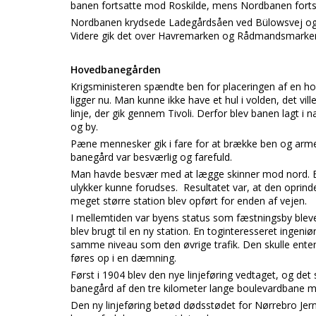
banen fortsatte mod Roskilde, mens Nordbanen forts
Nordbanen krydsede Ladegårdsåen ved Bülowsvej og k
Videre gik det over Havremarken og Rådmandsmarken, 
Hovedbanegården
Krigsministeren spændte ben for placeringen af en h
ligger nu. Man kunne ikke have et hul i volden, det v
linje, der gik gennem Tivoli. Derfor blev banen lagt 
og by.
Pæne mennesker gik i fare for at brække ben og arme,
banegård var besværlig og farefuld.
Man havde besvær med at lægge skinner mod nord. Et
ulykker kunne forudses. Resultatet var, at den oprin
meget større station blev opført for enden af vejen.
I mellemtiden var byens status som fæstningsby bleve
blev brugt til en ny station. En toginteresseret ingeniø
samme niveau som den øvrige trafik. Den skulle enten
føres op i en dæmning.
Først i 1904 blev den nye linjeføring vedtaget, og det 
banegård af den tre kilometer lange boulevardbane 
Den ny linjeføring betød dødsstødet for Nørrebro Je