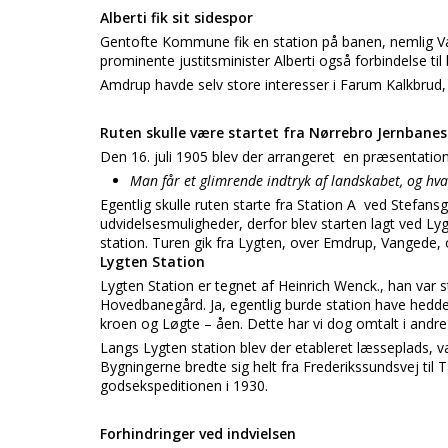
Alberti fik sit sidespor
Gentofte Kommune fik en station på banen, nemlig Va
prominente justitsminister Alberti også forbindelse til
Amdrup havde selv store interesser i Farum Kalkbrud, s
Ruten skulle være startet fra Nørrebro Jernbane
Den 16. juli 1905 blev der arrangeret en præsentatio
Man får et glimrende indtryk af landskabet, og hva
Egentlig skulle ruten starte fra Station A ved Stefa
udvidelsesmuligheder, derfor blev starten lagt ved Lyg
station. Turen gik fra Lygten, over Emdrup, Vangede,
Lygten Station
Lygten Station er tegnet af Heinrich Wenck., han var
Hovedbanegård. Ja, egentlig burde station have hedd
kroen og Løgte – åen. Dette har vi dog omtalt i andre 
Langs Lygten station blev der etableret læsseplads, va
Bygningerne bredte sig helt fra Frederikssundsvej til
godsekspeditionen i 1930.
Forhindringer ved indvielsen