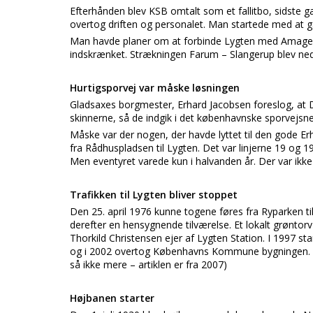
Efterhånden blev KSB omtalt som et fallitbo, sidste g
overtog driften og personalet. Man startede med at gå 
Man havde planer om at forbinde Lygten med Amagerba
indskrænket. Strækningen Farum – Slangerup blev nedl
Hurtigsporvej var måske løsningen
Gladsaxes borgmester, Erhard Jacobsen foreslog, at
skinnerne, så de indgik i det københavnske sporvejsne
Måske var der nogen, der havde lyttet til den gode Er
fra Rådhuspladsen til Lygten. Det var linjerne 19 og 19
Men eventyret varede kun i halvanden år. Der var ikk
Trafikken til Lygten bliver stoppet
Den 25. april 1976 kunne togene føres fra Ryparken til
derefter en hensygnende tilværelse. Et lokalt grøntorv o
Thorkild Christensen ejer af Lygten Station. I 1997 st
og i 2002 overtog Københavns Kommune bygningen. I d
så ikke mere – artiklen er fra 2007)
Højbanen starter