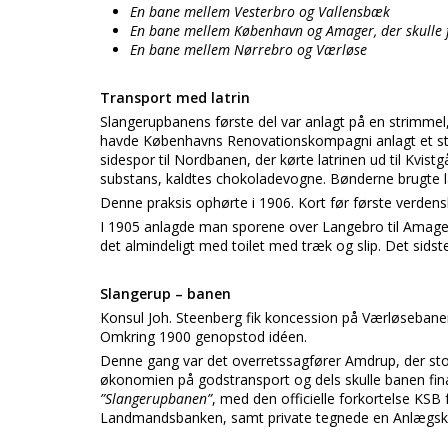
En bane mellem Vesterbro og Vallensbæk
En bane mellem København og Amager, der skulle fø
En bane mellem Nørrebro og Værløse
Transport med latrin
Slangerupbanens første del var anlagt på en strimmel, 
havde Københavns Renovationskompagni anlagt et stø
sidespor til Nordbanen, der kørte latrinen ud til Kvi
substans, kaldtes chokoladevogne. Bønderne brugte l
Denne praksis ophørte i 1906. Kort før første verde
I 1905 anlagde man sporene over Langebro til Amager,
det almindeligt med toilet med træk og slip. Det sidst
Slangerup – banen
Konsul Joh. Steenberg fik koncession på Værløsebane
Omkring 1900 genopstod idéen.
Denne gang var det overretssagfører Amdrup, der sto
økonomien på godstransport og dels skulle banen fina
”Slangerupbanen”
, med den officielle forkortelse KSB
Landmandsbanken, samt private tegnede en Anlægskap