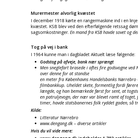
Murermester alvorlig kvæstet
I december 1918 kørte en rangermaskine ind i en linj
kvæstet. KSB blev ved den efterfølgende retssag dømt t
sagsomkostninger.
En mand fra KSB havde sovet og der
Tog på vej i bank
I 1964 kunne man i dagbladet Aktuelt læse følgende:
Godstog på afveje, bank nær sprængt
Men sneglefart brasede i aftes fire godsvogne ve
over denne for at standse
en meter fra Københavns Handelsbanks Nørrebro – a
filmbankkup. Uheldet skete, formentlig fordi føre
længde, og han bemærkede først for sent, at togs
en patruljevogn, der nær var blevet ramt af toget, f
timer, havde statsbanernes folk ryddet gaden, så tra
Kilde:
Litteratur Nørrebro
www.dengang.dk – diverse artikler
Hvis du vil vide mere: