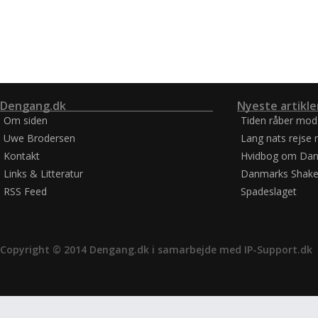
Dengang.dk
Nyeste artikle
Om siden
Tiden råber mod
Uwe Brodersen
Lang nats rejse 
Kontakt
Hvidbog om Dan
Links & Litteratur
Danmarks Shake
RSS Feed
Spadeslaget
Copyright © 2014 Dengang.dk i samarbejde med
IP-Support.dk