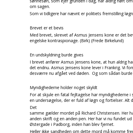
sønnesøn, som ejer grunden i dag, har aldrig hørt om 
om sagen.
Som vi tidligere har nævnt er politiets fremstilling l
Brevet er et bevis
Med brevet, skrevet af Asmus Jensens kone er det 
engelske kontraspionage. (Birk) (Frede Birkelund)
En undskyldning burde gives
I brevet anfører Asmus Jensens kone, at hun aldrig h
det endnu. Asmus Jensens kone lever i Frankrig. Vi fo
desværre nu afgået ved døden. Og som sådan burde A
Myndighederne holder noget skyldt
For at skjule en fatal fejltagelse har myndighederne 
en undersøgelse, der er fuld af løgn og fortielser. Alt
Det
samme gælder mordet på Richard Christensen. Her har
anden skrift og en anden pen. Her har vi nu fundet ud
Østergade i Padborg, inden han blev fjernet.
Heller ikke sandheden om dette mord må komme frem. 