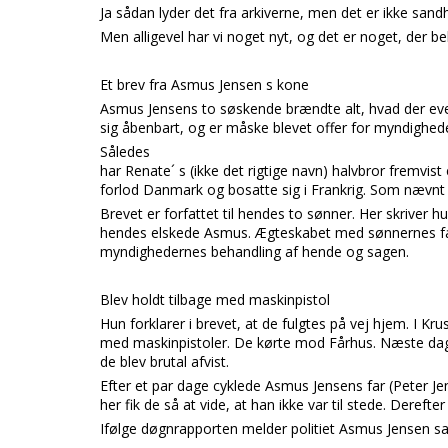
Ja sådan lyder det fra arkiverne, men det er ikke sandh
Men alligevel har vi noget nyt, og det er noget, der 
Et brev fra Asmus Jensen s kone
Asmus Jensens to søskende brændte alt, hvad der ev
sig åbenbart, og er måske blevet offer for myndighed
Således
har Renate´ s (ikke det rigtige navn) halvbror fremvis
forlod Danmark og bosatte sig i Frankrig. Som nævnt i
Brevet er forfattet til hendes to sønner. Her skriver h
hendes elskede Asmus. Ægteskabet med sønnernes far
myndighedernes behandling af hende og sagen.
Blev holdt tilbage med maskinpistol
Hun forklarer i brevet, at de fulgtes på vej hjem. I Kr
med maskinpistoler. De kørte mod Fårhus. Næste dag
de blev brutal afvist.
Efter et par dage cyklede Asmus Jensens far (Peter Je
her fik de så at vide, at han ikke var til stede. Deref
Ifølge døgnrapporten melder politiet Asmus Jensen sav