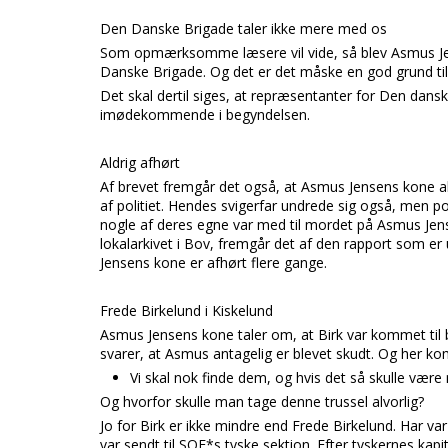
Den Danske Brigade taler ikke mere med os
Som opmærksomme læsere vil vide, så blev Asmus Jen
Danske Brigade. Og det er det måske en god grund til,
Det skal dertil siges, at repræsentanter for Den dans
imødekommende i begyndelsen.
Aldrig afhørt
Af brevet fremgår det også, at Asmus Jensens kone aldri
af politiet. Hendes svigerfar undrede sig også, men po
nogle af deres egne var med til mordet på Asmus Jens
lokalarkivet i Bov, fremgår det af den rapport som 
Jensens kone er afhørt flere gange.
Frede Birkelund i Kiskelund
Asmus Jensens kone taler om, at Birk var kommet til
svarer, at Asmus antagelig er blevet skudt. Og her ko
Vi skal nok finde dem, og hvis det så skulle vær
Og hvorfor skulle man tage denne trussel alvorlig?
Jo for Birk er ikke mindre end Frede Birkelund. Har va
var sendt til SOE*s tyske sektion. Efter tyskernes kapi