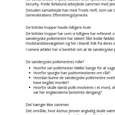
Security. Frede Birkelund arbejdede sammen med Jen
Desuden samarbejde han med Troels Hoff, som var chef
Generalstabens Efterretningstjeneste.
De britiske tropper havde tidligere truet
De britiske tropper har som vi tidligere har refereret
sønderjyske politimestre har sikkert fået kolde fødder,
modstandsbevægelsen og her i blandt folk fra deres e
I senere artikler har vi berettet om at de sønderjyske
De sønderjyske politimestres rolle?
Hvorfor var politimester Møller bange for at sag
Hvorfor spurgte han justitsministeren om råd?
Hvordan kunne de sønderjyske politimestre overta
have begået mordet?
Hvorfor skulle dansk politi involveres i et mord, d
var her englænderne bestemte dengang?
Det hænger ikke sammen
Det område, hvor Asmus Jensen angivelig skulle være 