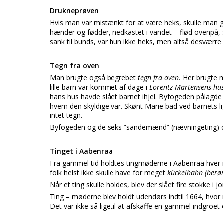
Drukneprøven
Hvis man var mistænkt for at være heks, skulle ma
hænder og fødder, nedkastet i vandet – flød ovenpå, 
sank til bunds, var hun ikke heks, men altså desværre
Tegn fra oven
Man brugte også begrebet
tegn fra oven.
Her brugte
lille barn var kommet af dage i
Lorentz Martensens hu
hans hus havde slået barnet ihjel. Byfogeden pålagd
hvem den skyldige var. Skønt Marie bad ved barnets lig
intet tegn.
Byfogeden og de seks ”sandemænd” (nævningeting) dømt
Tinget i Aabenraa
Fra gammel tid holdtes tingmøderne i Aabenraa hver m
folk helst ikke skulle have for meget
kückelhahn (berø
Når et ting skulle holdes, blev der slået fire stokke i j
Ting – møderne blev holdt udendørs indtil 1664, hvor
Det var ikke så ligetil at afskaffe en gammel indgroe