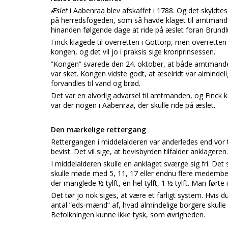
Æslet
i Aabenraa blev afskaffet i 1788. Og det skyl
på herredsfogeden, som så havde klaget til amtman
hinanden følgende dage at ride på æslet foran Brundl
Finck klagede til overretten i Gottorp, men overrett
kongen, og det vil jo i praksis sige kronprinsessen.
”Kongen” svarede den 24. oktober, at både amtmanden
var sket. Kongen vidste godt, at æselridt var almindel
forvandles til vand og brød.
Det var en alvorlig advarsel til amtmanden, og Finck
var der nogen i Aabenraa, der skulle ride på æslet.
Den mærkelige rettergang
Rettergangen i middelalderen var anderledes end vor t
bevist. Det vil sige, at bevisbyrden tilfalder anklageren.
I middelalderen skulle en anklaget sværge sig fri. De
skulle møde med 5, 11, 17 eller endnu flere medembed
der manglede ½ tylft, en hel tylft, 1 ½ tylft. Man førte i
Det tør jo nok siges, at være et farligt system. Hvis
antal ”eds-mænd” af, hvad almindelige borgere skulle
Befolkningen kunne ikke tysk, som øvrigheden.