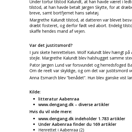
Under tortur tilstod Kalundt, at han havde været i l
tilstod, at han havde betalt Jørgen Skytte, for at 
breve, samt bortfjernet hans sølvtøj.
Margrethe Kalundt tilstod, at datteren var blevet bes
dræbt fosteret, og derfor født ved abort. Endelig til
skaffe hendes mand af vejen.
Var det justitsmord?
I juni skete henrettelsen. Wolf Kalundt blev hængt på
stejle. Margrethe Kalundt blev halshugget samme st
Pator Jørgen Lund var forsvundet og herredsfoged Ba
Om de reelt var skyldige, og om det var justitsmord v
Anna Esmarch blev ”benådet”. Hun blev ganske vist lan
Kilde:
litteratur Aabenraa
www.dengang.dk – diverse artikler
Hvis du vil vide mere:
www.dengang.dk indeholder 1.783 artikler
Under Aabenraa finder du 169 artikler
Henrettet i Aabenraa (2)