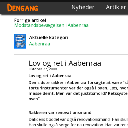
Dengang
Nyheder
Artikler
Forrige artikel
Modstandsbevægelsen i Aabenraa
Aktuelle kategori
Aabenraa
Lov og ret i Aabenraa
Oktober 27, 2008
Lov og ret i Aabenraa
Den sidste rakker i Aabenraa forsøgte at være ”så
torturinstrumenter var der også i byen. Læs, hvo
masse dømt. Men var det justitsmord? Retssystem
oven”.
Rakkeren var renovationsmand
Datidens bøddel var også renovationsmand. Han skulle 
Han skulle også sørge for natrenovation. Han var ren