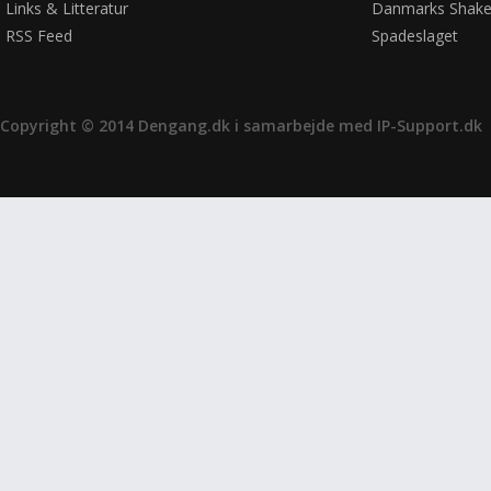
Links & Litteratur
Danmarks Shake
RSS Feed
Spadeslaget
Copyright © 2014 Dengang.dk i samarbejde med
IP-Support.dk