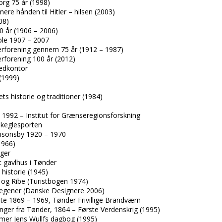
rg 75 år (1998)
ere hånden til Hitler – hilsen (2003)
08)
0 år (1906 – 2006)
ole 1907 – 2007
rforening gennem 75 år (1912 – 1987)
rforening 100 år (2012)
edkontor
(1999)
ts historie og traditioner (1984)
 1992 – Institut for Grænseregionsforskning
 keglesporten
isonsby 1920 – 1970
1966)
nger
t gavlhus i Tønder
historie (1945)
 og Ribe (Turistbogen 1974)
Wegener (Danske Designere 2006)
te 1869 – 1969, Tønder Frivillige Brandværn
nger fra Tønder, 1864 – Første Verdenskrig (1995)
mmer Jens Wullfs dagbog (1995)