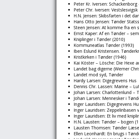
Peter Kr. Iversen: Schackenborg –
Peter Chr. Iversen: Vestslesvigsk
H.N. Jensen: Skibsfarten i det d
Hans Otto Jensen: Tønder Stats
Steen Jensen: At komme fra en s
Ernst Kaper: Af en Tønder – semi
Kniplinger i Tønder (2010)
Kommuneatlas Tønder (1993)
Iben Eslund Kristensen. Tønderkni
Kristkirken i Tønder (1946)
Kai Köster – Lösche: Die Hexe 
Landet bag digerne (Werner Chris
Landet mod syd, Tønder
Hardy Larsen: Digegrevens Hus
Dennis Chr. Lassen: Marine – Lu
Johan Larsen: Charlottenlund – 
Johan Larsen: Mennesker i Tønd
Inger Lauridsen: Digegrevens Hu
Inger Lauridsen: Zeppelinbasen 
Inger Lauridsen: Et liv med knipli
H.N. Lausten: Tønder – bogen (
Lausten Thomsen: Tønder Læse
Ellen Leonhardt: En brugs i Tøn