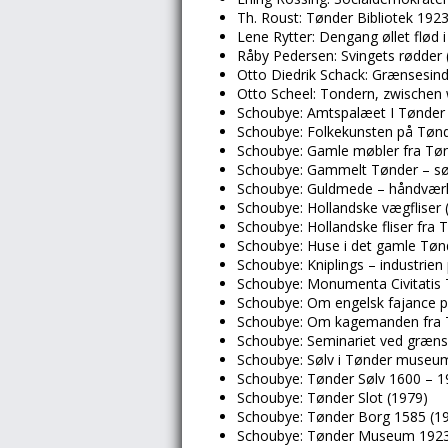
Th. Roust: Tønder Bibliotek 192
Lene Rytter: Dengang øllet flød 
Råby Pedersen: Svingets rødder (
Otto Diedrik Schack: Grænsesind
Otto Scheel: Tondern, zwischen 
Schoubye: Amtspalæet I Tønder 
Schoubye: Folkekunsten på Tønd
Schoubye: Gamle møbler fra Tø
Schoubye: Gammelt Tønder – sø
Schoubye: Guldmede – håndværk
Schoubye: Hollandske vægfliser 
Schoubye: Hollandske fliser fra
Schoubye: Huse i det gamle Tøn
Schoubye: Kniplings – industrie
Schoubye: Monumenta Civitatis T
Schoubye: Om engelsk fajance p
Schoubye: Om kagemanden fra 
Schoubye: Seminariet ved græn
Schoubye: Sølv i Tønder museu
Schoubye: Tønder Sølv 1600 – 1
Schoubye: Tønder Slot (1979)
Schoubye: Tønder Borg 1585 (1
Schoubye: Tønder Museum 1923