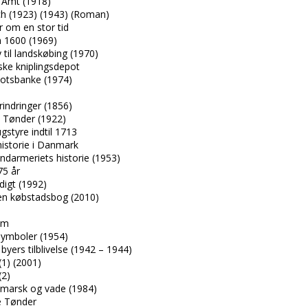
 Amt (1918)
h (1923) (1943) (Roman)
 om en stor tid
 1600 (1969)
til landskøbing (1970)
ske kniplingsdepot
lotsbanke (1974)
ndringer (1856)
i Tønder (1922)
styre indtil 1713
istorie i Danmark
darmeriets historie (1953)
75 år
igt (1992)
en købstadsbog (2010)
um
symboler (1954)
byers tilblivelse (1942 – 1944)
1) (2001)
(2)
 marsk og vade (1984)
le Tønder