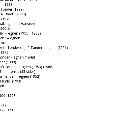
3 – 1933
i Tønder (1999)
45 sider) (2000)
 (1970)
wiking – und Hansezeit
200 år
er – egnen (1955) (1968)
nder – egnen
lvtøj
et i Tønder og på Tønder – egnen (1961)
(1970)
 Tønder – egnen (1949)
der (1980)
n på Tønder – egnen (1953) (1968)
underensis (35 sider)
å Tønder – egnen (1952)
Tønder (1950)
sen
m
900 (1978)
971)
 – 1973