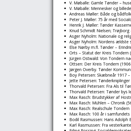
V. Møballe: Gamle Tønder – huse,
V. Møballe: Mennesker og billed
Andreas Møller: Både og bådfolk
Peter J. Møller: 75 år med Socia
Henrik J. Møller: Tønder Kasser
Knud Schmidt Nielsen; Trøjborg
Asger Nyholm: Nationale og reli
Asger Nyholm: Nordens ældste 
Else Nørby m.fl. Tønder – Erindri
Orts – Statut der Kreis Tondern 
Jürgen Ostwald: Von Tondern na
Ottsen: Der Kreis Tondern (1906
Jørgen Overby. Tønder Kommune
Boy Petersen: Skæbneår 1917 –
Jette Petersen: Tønderkniplinge
Thorvald Petersen: Fra Als til Tø
Thorvald Petersen: Tønder bys l
Max Rasch: Brudstykker af Hostr
Max Rasch: Mühlen – Chronik (56
Max Rasch: Realschule Tondern 1
Max Rasch: 100 år i samfundets 
Bodil Rasmussen: Hans Adolph B
Karl Rasmussen: Fra vesterkante
Erling Rossing: Socialdemokrate