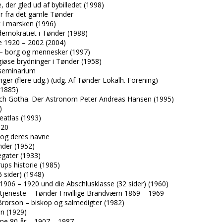
 der gled ud af bybilledet (1998)
er fra det gamle Tønder
 i marsken (1996)
ldemokratiet i Tønder (1988)
ne 1920 – 2002 (2004)
 – borg og mennesker (1997)
giøse brydninger i Tønder (1958)
seminarium
nger (flere udg.) (udg. Af Tønder Lokalh. Forening)
(1885)
ch Gotha. Der Astronom Peter Andreas Hansen (1995)
)
atlas (1993)
 20
r og deres navne
nder (1952)
egater (1933)
ups historie (1985)
 sider) (1948)
906 – 1920 und die Abschlusklasse (32 sider) (1960)
tjeneste – Tønder Frivillige Brandværn 1869 – 1969
rorson – biskop og salmedigter (1982)
n (1929)
rne 80 år – 1907 – 1987