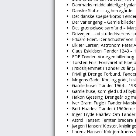
Danmarks middelalderlige byplan
Danske Slotte – og herregårde 
Det danske spejderkorps Tønde
Der var engang – Gamle billeder 
Det grænseløse samfund – Mars
Drivvejen – ad studedriverens spo
Eduard Edert. Der Schuster von 
Elkjær Larsen: Astronom Peter An
Claus Eskildsen: Tønder 1243 – 
FDF Tønder: Vor egen billedbog
Torsten Friis: Forsvaret af Rib
Fritidshjemmet i Tønder 20 år (3
Frivilligt Drenge Forbund, Tønd
Mogens Gade: Kort og godt, histo
Gamle huse i Tønder 1964 – 1980
Gamle huse, som gled ud af bybil
Hakon Gjessing: Drengeår og m
Iver Gram: Fugle i Tønder Mars
Britt Haarlev: Tønder i 1960erne 
Inger Tryde Haarlev: Om Tønde
Astrid Hansen: Femten bredere T
Jørgen Hansen: Kloster, kniplin
Lorenz Hansen: Koldjomfruens s