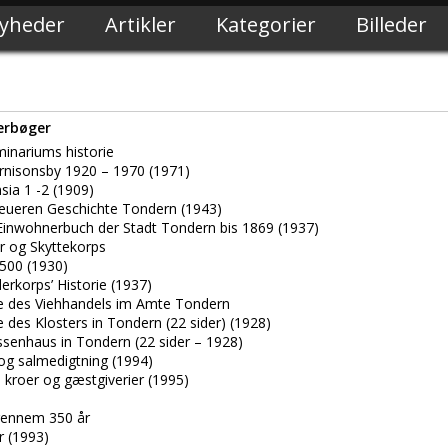
yheder
Artikler
Kategorier
Billeder
erbøger
minariums historie
rnisonsby 1920 – 1970 (1971)
ia 1 -2 (1909)
neueren Geschichte Tondern (1943)
Einwohnerbuch der Stadt Tondern bis 1869 (1937)
r og Skyttekorps
500 (1930)
erkorps’ Historie (1937)
e des Viehhandels im Amte Tondern
 des Klosters in Tondern (22 sider) (1928)
senhaus in Tondern (22 sider – 1928)
 og salmedigtning (1994)
roer og gæstgiverier (1995)
 gennem 350 år
r (1993)