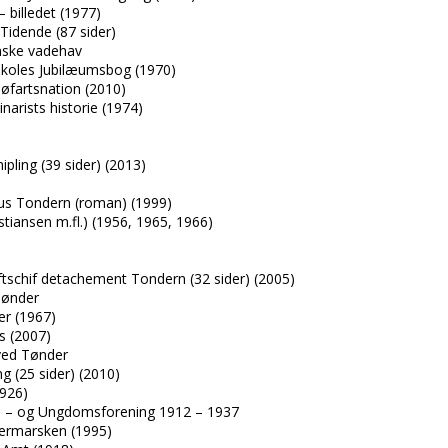
 billedet (1977)
 Tidende (87 sider)
anske vadehav
skoles Jubilæumsbog (1970)
øfartsnation (2010)
narists historie (1974)
pling (39 sider) (2013)
aus Tondern (roman) (1999)
tiansen m.fl.) (1956, 1965, 1966)
ftschif detachement Tondern (32 sider) (2005)
Tønder
er (1967)
s (2007)
ved Tønder
ng (25 sider) (2010)
1926)
 – og Ungdomsforening 1912 – 1937
dermarsken (1995)