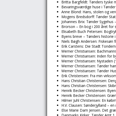
Britta Bargfeldt: Tønders tyske 
Bevaringsværdige huse i Tønder
Anne Blond: Hans, stolen og ver
Mogens Bredsdorff: Tønder Sta
Johannes Brix: Tønder Sygehus –
Brorson – En bog i 200 året for 
Elisabeth Buch Petersen: Bogtry
Byens breve – Tønders historie 
Niels Bøgh Andersen: Fiskesøn f
Erik Carstens: Die Stadt Tondern
Werner Christiansen: Bachmann
Werner Christiansen: Inden for 
Werner Christiansen: Nystaden (
Werner Christiansen: Tønder ha
Werner Christiansen: Tønder Hu
Erik Christensen: Fra min virkso
Hans Christian Christensen: Den
Hans Christian Christensen: Skib
Henrik Becker Christensen: Bye
Henrik Becker Christensen: Græn
Hilmer Juhl Christensen: En køb
H.V. Clausen: Sønderjylland – e
Else Marie Dam Jensen. Det græ
Danmarks Kirker, Tønder Amt 1 