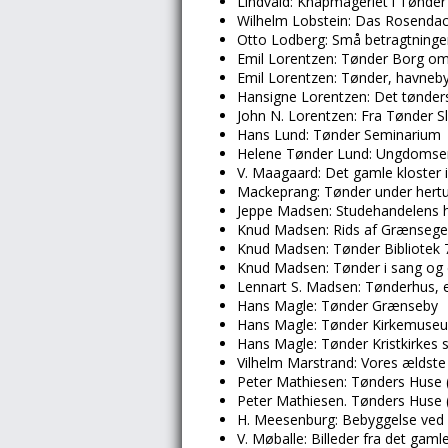
Lindvald: Knapmageriet i Tønder
Wilhelm Lobstein: Das Rosendac
Otto Lodberg: Små betragtninger
Emil Lorentzen: Tønder Borg om
Emil Lorentzen: Tønder, havneby 
Hansigne Lorentzen: Det tønder
John N. Lorentzen: Fra Tønder S
Hans Lund: Tønder Seminarium
Helene Tønder Lund: Ungdomseri
V. Maagaard: Det gamle kloster 
Mackeprang: Tønder under hertug
Jeppe Madsen: Studehandelens h
Knud Madsen: Rids af Grænsegen
Knud Madsen: Tønder Bibliotek 
Knud Madsen: Tønder i sang og d
Lennart S. Madsen: Tønderhus, 
Hans Magle: Tønder Grænseby
Hans Magle: Tønder Kirkemuse
Hans Magle: Tønder Kristkirkes 
Vilhelm Marstrand: Vores ældste 
Peter Mathiesen: Tønders Huse (
Peter Mathiesen. Tønders Huse 
H. Meesenburg: Bebyggelse ved
V. Møballe: Billeder fra det gam