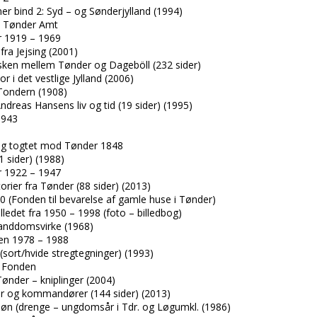
er bind 2: Syd – og Sønderjylland (1994)
– Tønder Amt
r 1919 – 1969
fra Jejsing (2001)
ken mellem Tønder og Dageböll (232 sider)
r i det vestlige Jylland (2006)
Tondern (1908)
dreas Hansens liv og tid (19 sider) (1995)
1943
e og togtet mod Tønder 1848
1 sider) (1988)
er 1922 – 1947
rier fra Tønder (88 sider) (2013)
 (Fonden til bevarelse af gamle huse i Tønder)
ledet fra 1950 – 1998 (foto – billedbog)
anddomsvirke (1968)
ken 1978 – 1988
(sort/hvide stregtegninger) (1993)
r Fonden
ønder – kniplinger (2004)
ger og kommandører (144 sider) (2013)
øn (drenge – ungdomsår i Tdr. og Løgumkl. (1986)