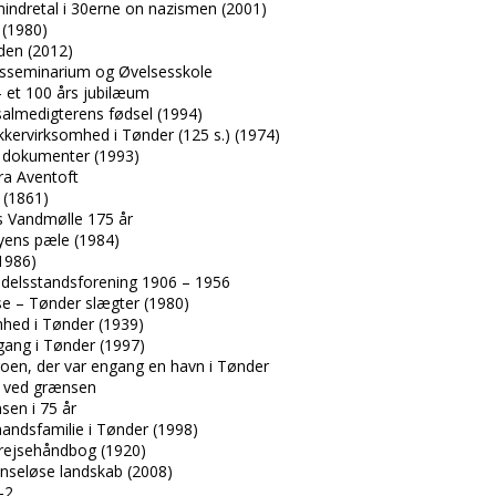
mindretal i 30erne on nazismen (2001)
 (1980)
den (2012)
tsseminarium og Øvelsesskole
 et 100 års jubilæum
salmedigterens fødsel (1994)
kkervirksomhed i Tønder (125 s.) (1974)
i dokumenter (1993)
ra Aventoft
 (1861)
s Vandmølle 175 år
byens pæle (1984)
1986)
ndelsstandsforening 1906 – 1956
se – Tønder slægter (1980)
mhed i Tønder (1939)
gang i Tønder (1997)
roen, der var engang en havn i Tønder
n ved grænsen
sen i 75 år
mandsfamilie i Tønder (1998)
n rejsehåndbog (1920)
nseløse landskab (2008)
-2