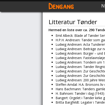
Dengang
N
Litteratur Tønder
Hermed en liste over ca. 290 Tønd
Emil Albeck: Blade af Tønder Se
H.P.H. Andresen: Tønder som ga
Ludwig Andresen: Acta Tunderens
Ludwig Andresen: Beiträge zur 
Ludwig Andresen: Bürger – und 
Ludwig Andresen: Fastelavnsløje
Ludwig Andresen: Tondern um 1
Ludwig Andresen: Tønder Ringrid
Ludwig Andresen: Zur Geschicht
Ludwig Andresen: Zur Geschichte
Ludwig Andresen: 200 Jahre Weis
Steffen Arndal: H.A. Brorsons liv
Hans Bachmann: Tønders gamle k
H. Bahnsen: Tønder i dag (1943)
Bangert: Orgelet i Tønder kirke
Britta Bargfeldt: Legater i Tønde