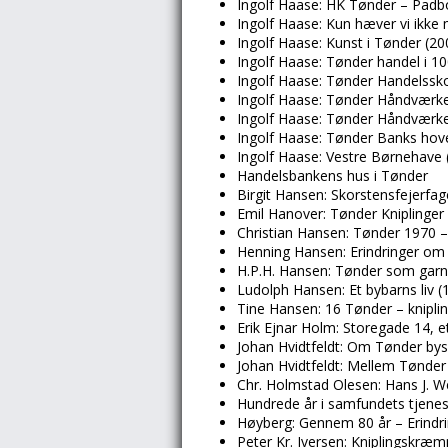
Ingolf Haase: HK Tønder – Padbo
Ingolf Haase: Kun hæver vi ikke m
Ingolf Haase: Kunst i Tønder (20
Ingolf Haase: Tønder handel i 10
Ingolf Haase: Tønder Handelssk
Ingolf Haase: Tønder Håndværke
Ingolf Haase: Tønder Håndværke
Ingolf Haase: Tønder Banks hov
Ingolf Haase: Vestre Børnehave 
Handelsbankens hus i Tønder
Birgit Hansen: Skorstensfejerfage
Emil Hanover: Tønder Kniplinger
Christian Hansen: Tønder 1970 –
Henning Hansen: Erindringer om
H.P.H. Hansen: Tønder som garn
Ludolph Hansen: Et bybarns liv (
Tine Hansen: 16 Tønder – knipli
Erik Ejnar Holm: Storegade 14, e
Johan Hvidtfeldt: Om Tønder bys 
Johan Hvidtfeldt: Mellem Tønder
Chr. Holmstad Olesen: Hans J. 
Hundrede år i samfundets tjenes
Høyberg: Gennem 80 år – Erindri
Peter Kr. Iversen: Kniplingskræ