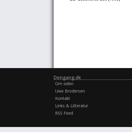
Dengang.dk
Om siden
Uwe Brodersen
Kontakt
Links & Litteratur
RSS Feed