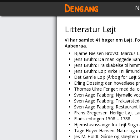
Dengang
N
Litteratur Løjt
Vi har samlet 41 bøger om Løjt. Fo
Aabenraa.
Bjarne Nielsen Brovst: Marcus L
Jens Bruhn: Da man kiggede Sank
Jens Bruhn: Fra skabelse til himm
Jens Bruhn: Løjt Kirke i ni århun
Det Gamle Løjt (Årbog for Løjt S
Erling Døssing: den hovedløse p
Thomas Uhre Fenger: med dal o
Sven Aage Faaborg: Nymølle ve
Sven Aage Faaborg: Traktørstede
Sven Aage Faaborg: Restaurant 
Frans Gregersen: Herlige Løjt La
Fladstenbogen 1508 – 1788
Hjemstavnssange fra Løjt Sogn 
Tage Hoyer Hansen: Natur og menn
Jes M. Holdt: Gårde og slægter i