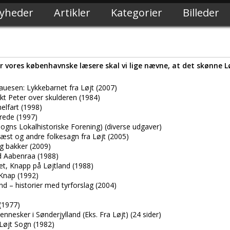
yheder
Artikler
Kategorier
Billeder
r vores københavnske læsere skal vi lige nævne, at det skønne L
auesen: Lykkebarnet fra Løjt (2007)
t Peter over skulderen (1984)
elfart (1998)
drede (1997)
ogns Lokalhistoriske Forening) (diverse udgaver)
ræst og andre folkesagn fra Løjt (2005)
g bakker (2009)
d Aabenraa (1988)
t, Knapp på Løjtland (1988)
Knap (1992)
nd – historier med tyrforslag (2004)
(1977)
esker i Sønderjylland (Eks. Fra Løjt) (24 sider)
 Løjt Sogn (1982)