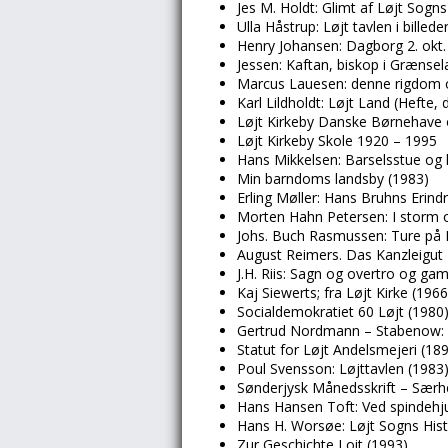
Jes M. Holdt: Glimt af Løjt Sogns
Ulla Håstrup: Løjt tavlen i billed
Henry Johansen: Dagborg 2. okt.
Jessen: Kaftan, biskop i Grænsel
Marcus Lauesen: denne rigdom o
Karl Lildholdt: Løjt Land (Hefte
Løjt Kirkeby Danske Børnehave 
Løjt Kirkeby Skole 1920 – 1995
Hans Mikkelsen: Barselsstue og 
Min barndoms landsby (1983)
Erling Møller: Hans Bruhns Erind
Morten Hahn Petersen: I storm og
Johs. Buch Rasmussen: Ture på Lø
August Reimers. Das Kanzleigut
J.H. Riis: Sagn og overtro og gam
Kaj Siewerts; fra Løjt Kirke (1966
Socialdemokratiet 60 Løjt (1980
Gertrud Nordmann – Stabenow: E
Statut for Løjt Andelsmejeri (189
Poul Svensson: Løjttavlen (1983
Sønderjysk Månedsskrift – Særh
Hans Hansen Toft: Ved spindehju
Hans H. Worsøe: Løjt Sogns Hist
Zur Geschichte Loit (1993)