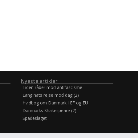
Nyeste artikler
Tiden råber mod antifascisme
Lang nats rejse mod dag (2)
Hvidbog om Danmark i EF og EU
Danmarks Shakespeare (2)
Spadeslaget