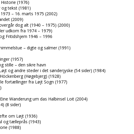
 Historie (1976)
er og tekst (1981)
 1973 – 16. marts 1975 (2002)
andet (2009)
vergår dog alt (1940 – 1975) (2000)
, der udkom fra 1974 – 1979)
og Fritidshjem 1946 – 1996
himmelstue – digte og salmer (1991)
ringer (1957)
 stille – den sikre havn
jt og andre steder i det sønderjyske (54 sider) (1984)
 Höckenberg (Høgebjerg) (1928)
le fortællinger fra Løjt Sogn (1977)
)
)
ine Wanderung um das Halbinsel Loit (2004)
4) (8 sider)
)
efte om Løjt (1936)
l og tælleprås (1943)
orie (1988)